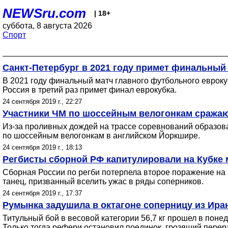
NEWSru.com
| 18+
суббота, 8 августа 2026
Спорт
Санкт-Петербург в 2021 году примет финальный
В 2021 году финальный матч главного футбольного евроку
Россия в третий раз примет финал еврокубка.
24 сентября 2019 г., 22:27
Участники ЧМ по шоссейным велогонкам сражаю
Из-за проливных дождей на трассе соревнований образов
по шоссейным велогонкам в английском Йоркшире.
24 сентября 2019 г., 18:13
Регбисты сборной РФ капитулировали на Кубке
Сборная России по регби потерпела второе поражение на
танец, призванный вселить ужас в ряды соперников.
24 сентября 2019 г., 17:37
Румынка задушила в октагоне соперницу из Ира
Титульный бой в весовой категории 56,7 кг прошел в пон
Только тогда рефери остановил поединок, грозящий перер