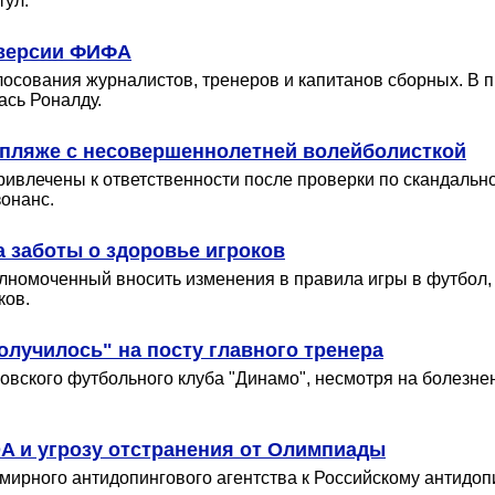
тул.
 версии ФИФА
лосования журналистов, тренеров и капитанов сборных. В 
ась Роналду.
а пляже с несовершеннолетней волейболисткой
ивлечены к ответственности после проверки по скандально
онанс.
а заботы о здоровье игроков
лномоченный вносить изменения в правила игры в футбол,
ков.
олучилось" на посту главного тренера
овского футбольного клуба "Динамо", несмотря на болезнен
DA и угрозу отстранения от Олимпиады
мирного антидопингового агентства к Российскому антидоп