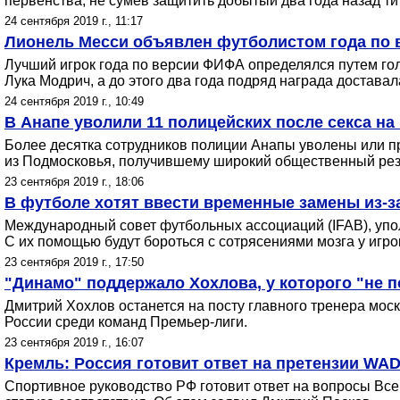
первенства, не сумев защитить добытый два года назад ти
24 сентября 2019 г., 11:17
Лионель Месси объявлен футболистом года по
Лучший игрок года по версии ФИФА определялся путем го
Лука Модрич, а до этого два года подряд награда доставал
24 сентября 2019 г., 10:49
В Анапе уволили 11 полицейских после секса н
Более десятка сотрудников полиции Анапы уволены или пр
из Подмосковья, получившему широкий общественный рез
23 сентября 2019 г., 18:06
В футболе хотят ввести временные замены из-з
Международный совет футбольных ассоциаций (IFAB), упо
С их помощью будут бороться с сотрясениями мозга у игро
23 сентября 2019 г., 17:50
"Динамо" поддержало Хохлова, у которого "не п
Дмитрий Хохлов останется на посту главного тренера моск
России среди команд Премьер-лиги.
23 сентября 2019 г., 16:07
Кремль: Россия готовит ответ на претензии WA
Спортивное руководство РФ готовит ответ на вопросы Все