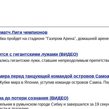
 матч Лиги чемпионов
бка пройдет на стадионе "Газпром Арена", домашней арене
тся с гигантскими лужами (ВИДЕО)
ались гигантские лужи, ставшие непреодолимым препятстви
 мира перед танцующей командой островов Само
 Кубке мира в Японии, уступив команде островов Самоа. 
на до потери сознания (ВИДЕО)
едельник в румынском городе Сибиу и завершился за 19 сек
асти в трагедию.