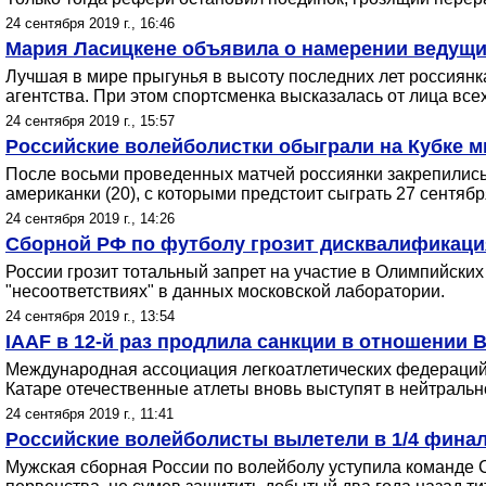
24 сентября 2019 г., 16:46
Мария Ласицкене объявила о намерении ведущи
Лучшая в мире прыгунья в высоту последних лет россиянка
агентства. При этом спортсменка высказалась от лица все
24 сентября 2019 г., 15:57
Российские волейболистки обыграли на Кубке 
После восьми проведенных матчей россиянки закрепились н
американки (20), с которыми предстоит сыграть 27 сентябр
24 сентября 2019 г., 14:26
Сборной РФ по футболу грозит дисквалификация
России грозит тотальный запрет на участие в Олимпийских
"несоответствиях" в данных московской лаборатории.
24 сентября 2019 г., 13:54
IAAF в 12-й раз продлила санкции в отношении 
Международная ассоциация легкоатлетических федераций 
Катаре отечественные атлеты вновь выступят в нейтральн
24 сентября 2019 г., 11:41
Российские волейболисты вылетели в 1/4 финал
Мужская сборная России по волейболу уступила команде 