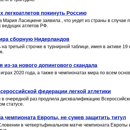
х легкоатлетов покинуть Россию
 Мария Ласицкене заявила , что уедет из страны в случае 
х ведущих атлетов РФ.
мира сборную Нидерландов
а третьей строчке в турнирной таблице, имея в активе 19 о
я.
 из-за нового допингового скандала
 играх 2020 года, а также в чемпионатах мира по всем осн
Всероссийской федерации легкой атлетики
в очередной раз продлила дисквалификацию Всероссийско
ом статусе.
а чемпионата Европы, не сумев защитить титул
Словении в четвертьфинальном матче чемпионата Европы 