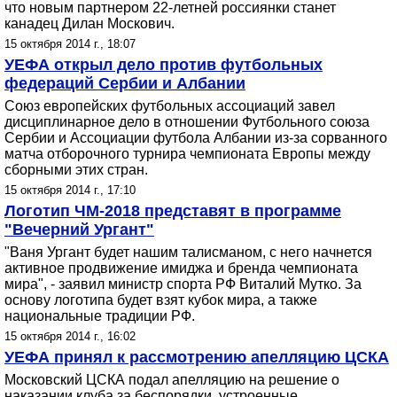
что новым партнером 22-летней россиянки станет
канадец Дилан Москович.
15 октября 2014 г., 18:07
УЕФА открыл дело против футбольных
федераций Сербии и Албании
Союз европейских футбольных ассоциаций завел
дисциплинарное дело в отношении Футбольного союза
Сербии и Ассоциации футбола Албании из-за сорванного
матча отборочного турнира чемпионата Европы между
сборными этих стран.
15 октября 2014 г., 17:10
Логотип ЧМ-2018 представят в программе
"Вечерний Ургант"
"Ваня Ургант будет нашим талисманом, с него начнется
активное продвижение имиджа и бренда чемпионата
мира", - заявил министр спорта РФ Виталий Мутко. За
основу логотипа будет взят кубок мира, а также
национальные традиции РФ.
15 октября 2014 г., 16:02
УЕФА принял к рассмотрению апелляцию ЦСКА
Московский ЦСКА подал апелляцию на решение о
наказании клуба за беспорядки, устроенные