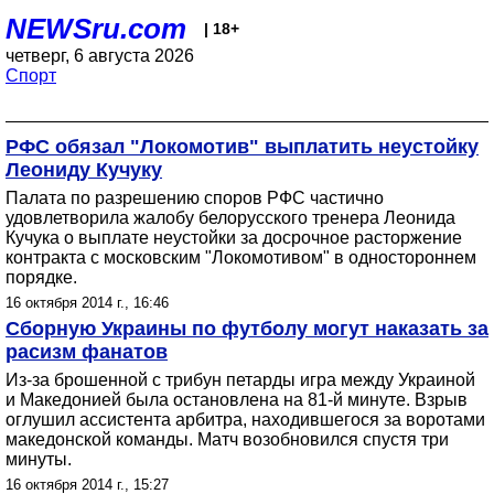
NEWSru.com
| 18+
четверг, 6 августа 2026
Спорт
РФС обязал "Локомотив" выплатить неустойку
Леониду Кучуку
Палата по разрешению споров РФС частично
удовлетворила жалобу белорусского тренера Леонида
Кучука о выплате неустойки за досрочное расторжение
контракта с московским "Локомотивом" в одностороннем
порядке.
16 октября 2014 г., 16:46
Сборную Украины по футболу могут наказать за
расизм фанатов
Из-за брошенной с трибун петарды игра между Украиной
и Македонией была остановлена на 81-й минуте. Взрыв
оглушил ассистента арбитра, находившегося за воротами
македонской команды. Матч возобновился спустя три
минуты.
16 октября 2014 г., 15:27