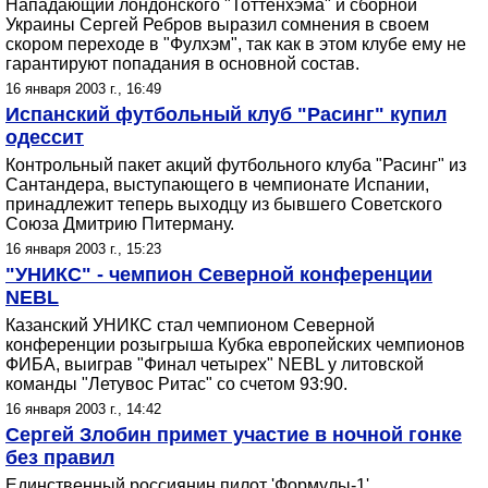
Нападающий лондонского "Тоттенхэма" и сборной
Украины Сергей Ребров выразил сомнения в своем
скором переходе в "Фулхэм", так как в этом клубе ему не
гарантируют попадания в основной состав.
16 января 2003 г., 16:49
Испанский футбольный клуб "Расинг" купил
одессит
Контрольный пакет акций футбольного клуба "Расинг" из
Сантандера, выступающего в чемпионате Испании,
принадлежит теперь выходцу из бывшего Советского
Союза Дмитрию Питерману.
16 января 2003 г., 15:23
"УНИКС" - чемпион Северной конференции
NEBL
Казанский УНИКС стал чемпионом Северной
конференции розыгрыша Кубка европейских чемпионов
ФИБА, выиграв "Финал четырех" NEBL у литовской
команды "Летувос Ритас" со счетом 93:90.
16 января 2003 г., 14:42
Сергей Злобин примет участие в ночной гонке
без правил
Единственный россиянин пилот 'Формулы-1',