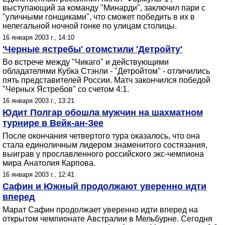
выступающий за команду "Минарди", заключил пари с
"уличными гонщиками", что сможет победить в их в
нелегальной ночной гонке по улицам столицы.
16 января 2003 г., 14:10
'Черные ястребы' отомстили 'Детройту'
Во встрече между "Чикаго" и действующими
обладателями Кубка Стэнли - "Детройтом" - отличились
пять представителей России. Матч закончился победой
"Черных Ястребов" со счетом 4:1.
16 января 2003 г., 13:21
Юдит Полгар обошла мужчин на шахматном
турнире в Вейк-ан-Зее
После окончания четвертого тура оказалось, что она
стала единоличным лидером знаменитого состязания,
выиграв у прославленного российского экс-чемпиона
мира Анатолия Карпова.
16 января 2003 г., 12:41
Сафин и Южный продолжают уверенно идти
вперед
Марат Сафин продолжает уверенно идти вперед на
открытом чемпионате Австралии в Мельбурне. Сегодня