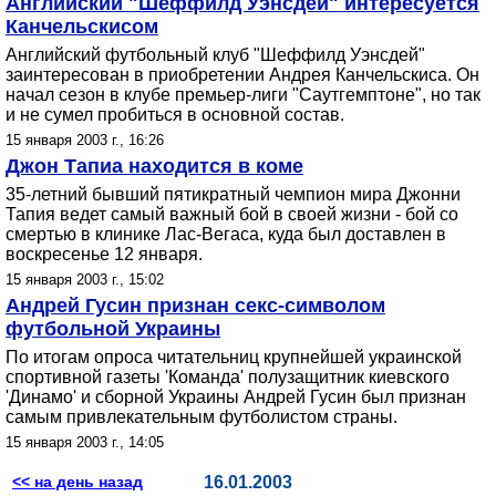
Английский "Шеффилд Уэнсдей" интересуется
Канчельскисом
Английский футбольный клуб "Шеффилд Уэнсдей"
заинтересован в приобретении Андрея Канчельскиса. Он
начал сезон в клубе премьер-лиги "Саутгемптоне", но так
и не сумел пробиться в основной состав.
15 января 2003 г., 16:26
Джон Тапиа находится в коме
35-летний бывший пятикратный чемпион мира Джонни
Тапия ведет самый важный бой в своей жизни - бой со
смертью в клинике Лас-Вегаса, куда был доставлен в
воскресенье 12 января.
15 января 2003 г., 15:02
Андрей Гусин признан секс-символом
футбольной Украины
По итогам опроса читательниц крупнейшей украинской
спортивной газеты 'Команда' полузащитник киевского
'Динамо' и сборной Украины Андрей Гусин был признан
самым привлекательным футболистом страны.
15 января 2003 г., 14:05
<< на день назад
16.01.2003