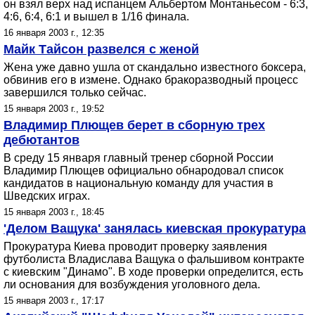
он взял верх над испанцем Альбертом Монтаньесом - 6:3,
4:6, 6:4, 6:1 и вышел в 1/16 финала.
16 января 2003 г., 12:35
Майк Тайсон развелся с женой
Жена уже давно ушла от скандально известного боксера,
обвинив его в измене. Однако бракоразводный процесс
завершился только сейчас.
15 января 2003 г., 19:52
Владимир Плющев берет в сборную трех
дебютантов
В среду 15 января главный тренер сборной России
Владимир Плющев официально обнародовал список
кандидатов в национальную команду для участия в
Шведских играх.
15 января 2003 г., 18:45
'Делом Ващука' занялась киевская прокуратура
Прокуратура Киева проводит проверку заявления
футболиста Владислава Ващука о фальшивом контракте
с киевским "Динамо". В ходе проверки определится, есть
ли основания для возбуждения уголовного дела.
15 января 2003 г., 17:17