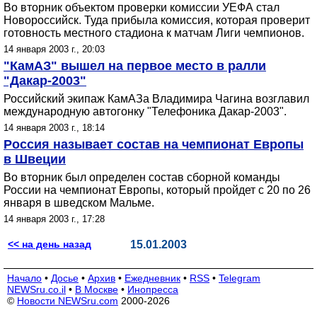
Во вторник объектом проверки комиссии УЕФА стал
Новороссийск. Туда прибыла комиссия, которая проверит
готовность местного стадиона к матчам Лиги чемпионов.
14 января 2003 г., 20:03
"КамАЗ" вышел на первое место в ралли
"Дакар-2003"
Российский экипаж КамАЗа Владимира Чагина возглавил
международную автогонку "Телефоника Дакар-2003".
14 января 2003 г., 18:14
Россия называет состав на чемпионат Европы
в Швеции
Во вторник был определен состав сборной команды
России на чемпионат Европы, который пройдет с 20 по 26
января в шведском Мальме.
14 января 2003 г., 17:28
<< на день назад
15.01.2003
Начало
•
Досье
•
Архив
•
Ежедневник
•
RSS
•
Telegram
NEWSru.co.il
•
В Москве
•
Инопресса
©
Новости NEWSru.com
2000-2026