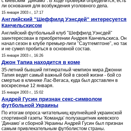
с киевским "Динамо". В ходе проверки определится, есть
ли основания для возбуждения уголовного дела.
15 января 2003 г., 17:17
Английский "Шеффилд Уэнсдей" интересуется
Канчельскисом
Английский футбольный клуб "Шеффилд Уэнсдей"
заинтересован в приобретении Андрея Канчельскиса. Он
начал сезон в клубе премьер-лиги "Саутгемптоне", но так
и не сумел пробиться в основной состав.
15 января 2003 г., 16:26
Джон Тапиа находится в коме
35-летний бывший пятикратный чемпион мира Джонни
Тапия ведет самый важный бой в своей жизни - бой со
смертью в клинике Лас-Вегаса, куда был доставлен в
воскресенье 12 января.
15 января 2003 г., 15:02
Андрей Гусин признан секс-символом
футбольной Украины
По итогам опроса читательниц крупнейшей украинской
спортивной газеты 'Команда' полузащитник киевского
'Динамо' и сборной Украины Андрей Гусин был признан
самым привлекательным футболистом страны.