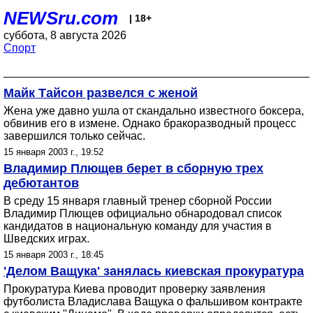
NEWSru.com
| 18+
суббота, 8 августа 2026
Спорт
Майк Тайсон развелся с женой
Жена уже давно ушла от скандально известного боксера,
обвинив его в измене. Однако бракоразводный процесс
завершился только сейчас.
15 января 2003 г., 19:52
Владимир Плющев берет в сборную трех
дебютантов
В среду 15 января главный тренер сборной России
Владимир Плющев официально обнародовал список
кандидатов в национальную команду для участия в
Шведских играх.
15 января 2003 г., 18:45
'Делом Ващука' занялась киевская прокуратура
Прокуратура Киева проводит проверку заявления
футболиста Владислава Ващука о фальшивом контракте