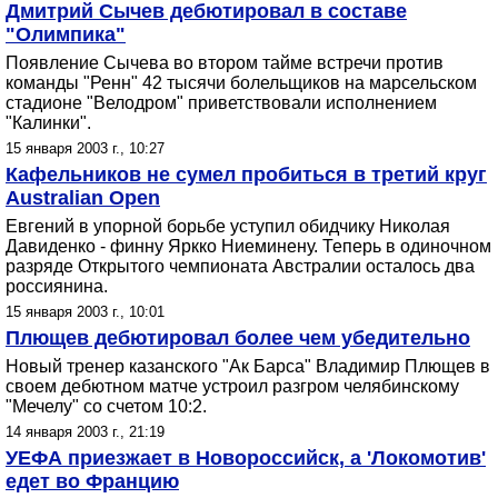
Дмитрий Сычев дебютировал в составе
"Олимпика"
Появление Сычева во втором тайме встречи против
команды "Ренн" 42 тысячи болельщиков на марсельском
стадионе "Велодром" приветствовали исполнением
"Калинки".
15 января 2003 г., 10:27
Кафельников не сумел пробиться в третий круг
Australian Open
Евгений в упорной борьбе уступил обидчику Николая
Давиденко - финну Яркко Ниеминену. Теперь в одиночном
разряде Открытого чемпионата Австралии осталось два
россиянина.
15 января 2003 г., 10:01
Плющев дебютировал более чем убедительно
Новый тренер казанского "Ак Барса" Владимир Плющев в
своем дебютном матче устроил разгром челябинскому
"Мечелу" со счетом 10:2.
14 января 2003 г., 21:19
УЕФА приезжает в Новороссийск, а 'Локомотив'
едет во Францию