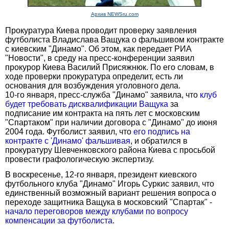
Архив NEWSru.com
Прокуратура Киева проводит проверку заявления
футболиста Владислава Ващука о фальшивом контракте
с киевским "Динамо". Об этом, как передает РИА
"Новости", в среду на пресс-конференции заявил
прокурор Киева Василий Присяжнюк. По его словам, в
ходе проверки прокуратура определит, есть ли
основания для возбуждения уголовного дела.
10-го января, пресс-служба "Динамо" заявила, что
клуб
будет требовать дисквалификации Ващука
за
подписание им контракта на пять лет с московским
"Спартаком" при наличии договора с "Динамо" до июня
2004 года. Футболист заявил, что
его подпись на
контракте с 'Динамо' фальшивая
, и обратился в
прокуратуру Шевченковского района Киева с просьбой
провести графологическую экспертизу.
В воскресенье, 12-го января, президент киевского
футбольного клуба "Динамо" Игорь Суркис заявил, что
единственный возможный вариант решения вопроса о
переходе защитника Ващука в московский "Спартак" -
начало переговоров между клубами по вопросу
компенсации за футболиста
.