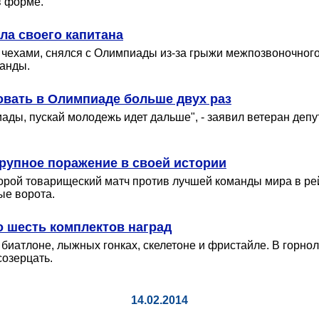
в форме.
ла своего капитана
с чехами, снялся с Олимпиады из-за грыжи межпозвоночного
манды.
вовать в Олимпиаде больше двух раз
иады, пускай молодежь идет дальше", - заявил ветеран деп
рупное поражение в своей истории
торой товарищеский матч против лучшей команды мира в ре
ые ворота.
о шесть комплектов наград
биатлоне, лыжных гонках, скелетоне и фристайле. В горно
созерцать.
14.02.2014