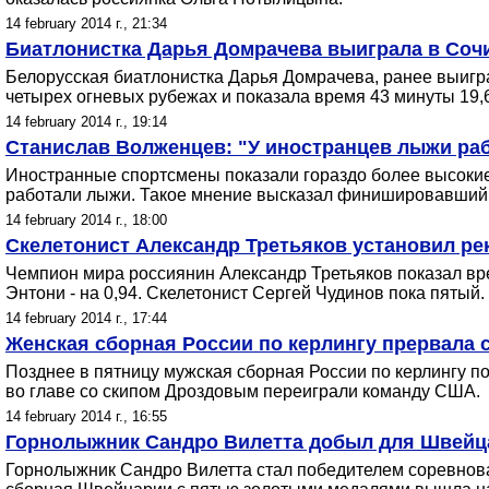
14 february 2014 г., 21:34
Биатлонистка Дарья Домрачева выиграла в Соч
Белорусская биатлонистка Дарья Домрачева, ранее выигра
четырех огневых рубежах и показала время 43 минуты 19,
14 february 2014 г., 19:14
Станислав Волженцев: "У иностранцев лыжи ра
Иностранные спортсмены показали гораздо более высокие 
работали лыжи. Такое мнение высказал финишировавший 
14 february 2014 г., 18:00
Скелетонист Александр Третьяков установил ре
Чемпион мира россиянин Александр Третьяков показал вре
Энтони - на 0,94. Скелетонист Сергей Чудинов пока пятый.
14 february 2014 г., 17:44
Женская сборная России по керлингу прервала 
Позднее в пятницу мужская сборная России по керлингу п
во главе со скипом Дроздовым переиграли команду США.
14 february 2014 г., 16:55
Горнолыжник Сандро Вилетта добыл для Швейц
Горнолыжник Сандро Вилетта стал победителем соревнова