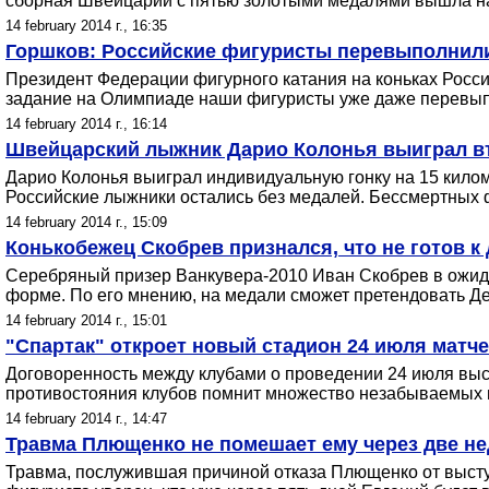
сборная Швейцарии с пятью золотыми медалями вышла на
14 february 2014 г., 16:35
Горшков: Российские фигуристы перевыполнил
Президент Федерации фигурного катания на коньках Росси
задание на Олимпиаде наши фигуристы уже даже перевы
14 february 2014 г., 16:14
Швейцарский лыжник Дарио Колонья выиграл вт
Дарио Колонья выиграл индивидуальную гонку на 15 кило
Российские лыжники остались без медалей. Бессмертных
14 february 2014 г., 15:09
Конькобежец Скобрев признался, что не готов 
Серебряный призер Ванкувера-2010 Иван Скобрев в ожида
форме. По его мнению, на медали сможет претендовать Д
14 february 2014 г., 15:01
"Спартак" откроет новый стадион 24 июля матч
Договоренность между клубами о проведении 24 июля выст
противостояния клубов помнит множество незабываемых 
14 february 2014 г., 14:47
Травма Плющенко не помешает ему через две не
Травма, послужившая причиной отказа Плющенко от выступ