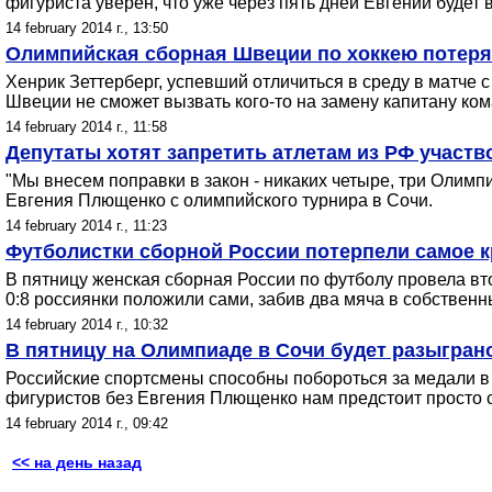
фигуриста уверен, что уже через пять дней Евгений будет 
14 february 2014 г., 13:50
Олимпийская сборная Швеции по хоккею потеря
Хенрик Зеттерберг, успевший отличиться в среду в матче 
Швеции не сможет вызвать кого-то на замену капитану ко
14 february 2014 г., 11:58
Депутаты хотят запретить атлетам из РФ участ
"Мы внесем поправки в закон - никаких четыре, три Олимп
Евгения Плющенко с олимпийского турнира в Сочи.
14 february 2014 г., 11:23
Футболистки сборной России потерпели самое к
В пятницу женская сборная России по футболу провела в
0:8 россиянки положили сами, забив два мяча в собственн
14 february 2014 г., 10:32
В пятницу на Олимпиаде в Сочи будет разыгран
Российские спортсмены способны побороться за медали в 
фигуристов без Евгения Плющенко нам предстоит просто 
14 february 2014 г., 09:42
<< на день назад