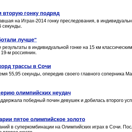
и вторую гонку подряд
вшая на Играх-2014 гонку преследования, в индивидуально
6 секунды.
ботали лучше"
результаты в индивидуальной гонке на 15 км классическим
19-м россиянин.
корд трассы в Сочи
мя 55,95 секунды, опередив своего главного соперника М
серию олимпийских неудач
оддержала победный почин девушек и добилась второго ус
арии пятое олимпийское золото
ний в суперкомбинации на Олимпийских играх в Сочи. Пос