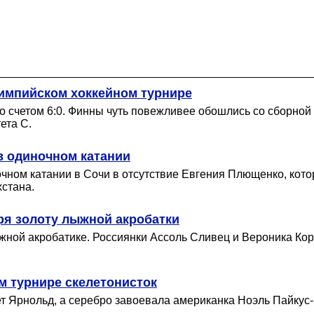
импийском хоккейном турнире
о счетом 6:0. Финны чуть повежливее обошлись со сборной 
ета С.
в одиночном катании
ном катании в Сочи в отсутствие Евгения Плющенко, котор
хстана.
я золоту лыжной акробатки
жной акробатике. Россиянки Ассоль Сливец и Вероника Ко
м турнире скелетонисток
т Ярнольд, а серебро завоевала американка Ноэль Пайкус-