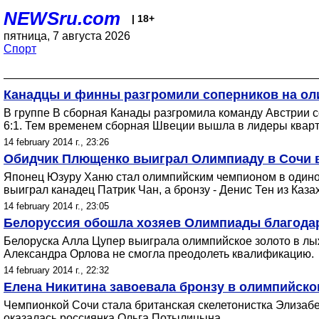
NEWSru.com
| 18+
пятница, 7 августа 2026
Спорт
Канадцы и финны разгромили соперников на ол
В группе В сборная Канады разгромила команду Австрии с
6:1. Тем временем сборная Швеции вышла в лидеры кварт
14 february 2014 г., 23:26
Обидчик Плющенко выиграл Олимпиаду в Сочи 
Японец Юзуру Ханю стал олимпийским чемпионом в одиноч
выиграл канадец Патрик Чан, а бронзу - Денис Тен из Каза
14 february 2014 г., 23:05
Белоруссия обошла хозяев Олимпиады благодар
Белоруска Алла Цупер выиграла олимпийское золото в лы
Александра Орлова не смогла преодолеть квалификацию.
14 february 2014 г., 22:32
Елена Никитина завоевала бронзу в олимпийско
Чемпионкой Сочи стала британская скелетонистка Элизабе
оказалась россиянка Ольга Потылицына.