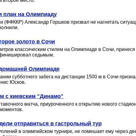
 второе место.
и план на Олимпиаду
и (ФФККР) Александр Горшков призвал не нагнетать ситуац
полнили.
орое золото в Сочи
метров классическим стилем на Олимпиаде в Сочи, принеся
 финишировал седьмым.
к домашней Олимпиаде
нии субботнего забега на дистанции 1500 м в Сочи призна
енис Юсков.
ем с киевским "Динамо"
авочного матча, приуроченного к открытию нового стадиона
моментов.
дели отправиться в гастрольный тур
лений в олимпийском турнире, не помешает ему через две 