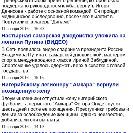
Тренерским штабом принято решение, которое было
поддержано руководством клуба, вернуть Игоря
Денисова к работе с основной командой. Он пройдет
медицинское обследование, после чего вылетит в
Португалию, в лагерь "Динамо".
11 января 2016 г., 16:30
Настырная самарская дзюдоистка уложила на
лопатки Путина (ВИДЕО)
В Сети появилось видео спарринга президента России
Владимира Путина с самарской дзюдоисткой, мастером
спорта международного класса Ириной Заблудиной.
Cпортсменке удалось одержать верх в схватке с главой
государства.
11 января 2016 г., 15:15
Нигерийскому легионеру "Амкара" вернули
похищенную жену
Злоумышленники отпустили жену нигерийского
футболиста пермского "Амкара" Фегора Огуде спустя
шесть дней после ее похищения. Преступники требовали
деньги за освобождение женщины, однако неизвестно,
добились ли они выплаты.
11 января 2016 г., 14:10