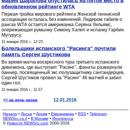
Мария Шарапова опустилась на пятое место в
обновленном рейтинге WTA
Первая тройка мирового рейтинга Женской теннисной
ассоциации осталась без изменений. Лидером табели о
рангах WTA остается американка Серена Уильямс,
опережающая румынку Симону Халеп и испанку Гарбин
Мугурусу.
11 января 2016 г., 12:23
Болельщики испанского "Расинга" почтили
память Сергея Шустикова
Во время матча воскресного тура третьего испанского
дивизиона, где выступает "Расинг", фанаты развернули
баннер, посвященный экс-полузащитнику сантандерцев.
Сергей Шустиков провел за "Расинг" 46 матчей и забил
один гол.
11 января 2016 г., 11:57
<< на день назад
12.01.2016
Начало
•
Досье
•
Архив
•
Ежедневник
•
RSS
•
Telegram
NEWSru.co.il
•
В Москве
•
Инопресса
©
Новости NEWSru.com
2000-2026