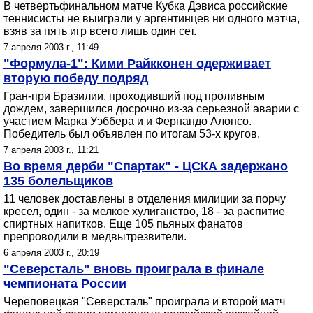
В четвертьфинальном матче Кубка Дэвиса российские
теннисисты не выиграли у аргентинцев ни одного матча,
взяв за пять игр всего лишь один сет.
7 апреля 2003 г., 11:49
"Формула-1": Кими Райкконен одерживает
вторую победу подряд
Гран-при Бразилии, проходивший под проливным
дождем, завершился досрочно из-за серьезной аварии с
участием Марка Уэббера и и Фернандо Алонсо.
Победитель был объявлен по итогам 53-х кругов.
7 апреля 2003 г., 11:21
Во время дерби "Спартак" - ЦСКА задержано
135 болельщиков
11 человек доставлены в отделения милиции за порчу
кресел, один - за мелкое хулиганство, 18 - за распитие
спиртных напитков. Еще 105 пьяных фанатов
препроводили в медвытрезвители.
6 апреля 2003 г., 20:19
"Северсталь" вновь проиграла в финале
чемпионата России
Череповецкая "Северсталь" проиграла и второй матч