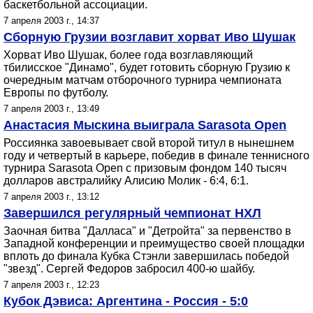
баскетбольной ассоциации.
7 апреля 2003 г., 14:37
Сборную Грузии возглавит хорват Иво Шушак
Хорват Иво Шушак, более года возглавляющий
тбилисское "Динамо", будет готовить сборную Грузию к
очередным матчам отборочного турнира чемпионата
Европы по футболу.
7 апреля 2003 г., 13:49
Анастасия Мыскина выиграла Sarasota Open
Россиянка завоевывает свой второй титул в нынешнем
году и четвертый в карьере, победив в финале теннисного
турнира Sarasota Open с призовым фондом 140 тысяч
долларов австралийку Алисию Молик - 6:4, 6:1.
7 апреля 2003 г., 13:12
Завершился регулярный чемпионат НХЛ
Заочная битва "Далласа" и "Детройта" за первенство в
Западной конференции и преимущество своей площадки
вплоть до финала Кубка Стэнли завершилась победой
"звезд". Сергей Федоров забросил 400-ю шайбу.
7 апреля 2003 г., 12:23
Кубок Дэвиса: Аргентина - Россия - 5:0