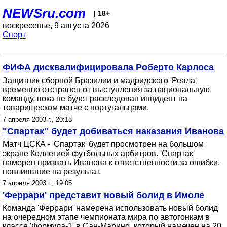
NEWSru.com
| 18+
воскресенье, 9 августа 2026
Спорт
ФИФА дисквалифицировала Роберто Карлоса
Защитник сборной Бразилии и мадридского 'Реала'
временно отстранен от выступления за национальную
команду, пока не будет расследован инцидент на
товарищеском матче с португальцами.
7 апреля 2003 г., 20:18
"Спартак" будет добиваться наказания Иванова
Матч ЦСКА - 'Спартак' будет просмотрен на большом
экране Коллегией футбольных арбитров. 'Спартак'
намерен призвать Иванова к ответственности за ошибки,
повлиявшие на результат.
7 апреля 2003 г., 19:05
'Феррари' представит новый болид в Имоле
Команда 'Феррари' намерена использовать новый болид
на очередном этапе чемпионата мира по автогонкам в
классе 'Формула-1' в Сан-Марино, который намечен на 20