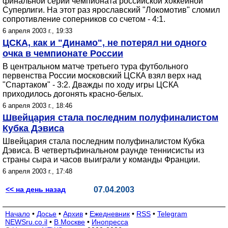
финальной серии чемпионата российской хоккейной
Суперлиги. На этот раз ярославский "Локомотив" сломил
сопротивление соперников со счетом - 4:1.
6 апреля 2003 г., 19:33
ЦСКА, как и "Динамо", не потерял ни одного
очка в чемпионате России
В центральном матче третьего тура футбольного
первенства России московский ЦСКА взял верх над
"Спартаком" - 3:2. Дважды по ходу игры ЦСКА
приходилось догонять красно-белых.
6 апреля 2003 г., 18:46
Швейцария стала последним полуфиналистом
Кубка Дэвиса
Швейцария стала последним полуфиналистом Кубка
Дэвиса. В четвертьфинальном раунде теннисисты из
страны сыра и часов выиграли у команды Франции.
6 апреля 2003 г., 17:48
<< на день назад
07.04.2003
Начало
•
Досье
•
Архив
•
Ежедневник
•
RSS
•
Telegram
NEWSru.co.il
•
В Москве
•
Инопресса