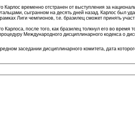
то Карлос временно отстранен от выступления за национа
гальцами, сыгранном на десять дней назад. Карлос был уд
амках Лиги чемпионов, т.е. бразилец сможет принять учас
 Карлоса, после того, как бразилец толкнул его во время т
роцедуру Международного дисциплинарного кодекса о диск
едном заседании дисциплинарного комитета, дата которого