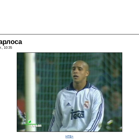
арлоса
., 10:35
НТВ+