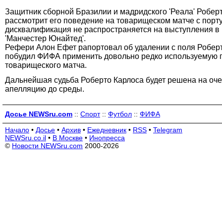
Защитник сборной Бразилии и мадридского 'Реала' Робер
рассмотрит его поведение на товарищеском матче с порту
дисквалификация не распространяется на выступления в р
'Манчестер Юнайтед'.
Рефери Алон Ефет рапортовал об удалении с поля Роберто
побудил ФИФА применить довольно редко используемую п
товарищеского матча.
Дальнейшая судьба Роберто Карлоса будет решена на очер
апелляцию до среды.
Досье NEWSru.com
::
Спорт
::
Футбол
::
ФИФА
Начало
•
Досье
•
Архив
•
Ежедневник
•
RSS
•
Telegram
NEWSru.co.il
•
В Москве
•
Инопресса
©
Новости NEWSru.com
2000-2026