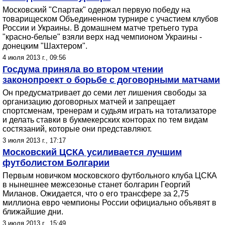
Московский "Спартак" одержал первую победу на
товарищеском Объединенном турнире с участием клубов
России и Украины. В домашнем матче третьего тура
"красно-белые" взяли верх над чемпионом Украины -
донецким "Шахтером".
4 июля 2013 г., 09:56
Госдума приняла во втором чтении
законопроект о борьбе с договорными матчами
Он предусматривает до семи лет лишения свободы за
организацию договорных матчей и запрещает
спортсменам, тренерам и судьям играть на тотализаторе
и делать ставки в букмекерских конторах по тем видам
состязаний, которые они представляют.
3 июля 2013 г., 17:17
Московский ЦСКА усиливается лучшим
футболистом Болгарии
Первым новичком московского футбольного клуба ЦСКА
в нынешнее межсезонье станет болгарин Георгий
Миланов. Ожидается, что о его трансфере за 2,75
миллиона евро чемпионы России официально объявят в
ближайшие дни.
3 июля 2013 г., 15:49