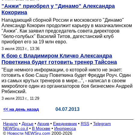
"Анжи" приобрел у "Динамо" Александра
Кокорина
Нападающий сборной России и московского "Динамо"
Александр Кокорин продолжит карьеру в махачкалинском
"Анжи". Как заявил председатель совета директоров
"бело-голубых" Василий Титов, дагестанский клуб
приобрел его за 19 млн евро.
3 июля 2013 г., 13:36
К бою с Владимиром Кличко Александра
Поветкина будет готовить тренер Тайсона
"Еще немного информации, о которой никто не знает:
готовить к бою Сашу Поветкина будет Фредди Роуч. Один
из самых крутых тренеров в мире...", - написал в своем
микроблоге один из организаторов боя бизнесмен Андрей
Рябинский.
3 июля 2013 г., 11:29
<< на день назад
04.07.2013
Начало
•
Досье
•
Архив
•
Ежедневник
•
RSS
•
Telegram
NEWSru.co.il
•
В Москве
•
Инопресса
©
Новости NEWSru.com
2000-2026