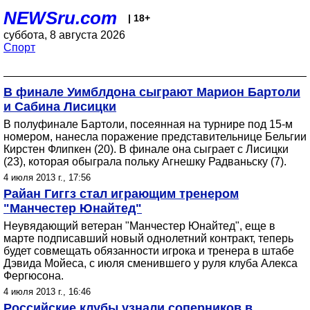
NEWSru.com
| 18+
суббота, 8 августа 2026
Спорт
В финале Уимблдона сыграют Марион Бартоли
и Сабина Лисицки
В полуфинале Бартоли, посеянная на турнире под 15-м
номером, нанесла поражение представительнице Бельгии
Кирстен Флипкен (20). В финале она сыграет с Лисицки
(23), которая обыграла польку Агнешку Радваньску (7).
4 июля 2013 г., 17:56
Райан Гиггз стал играющим тренером
"Манчестер Юнайтед"
Неувядающий ветеран "Манчестер Юнайтед", еще в
марте подписавший новый однолетний контракт, теперь
будет совмещать обязанности игрока и тренера в штабе
Дэвида Мойеса, с июля сменившего у руля клуба Алекса
Фергюсона.
4 июля 2013 г., 16:46
Российские клубы узнали соперников в