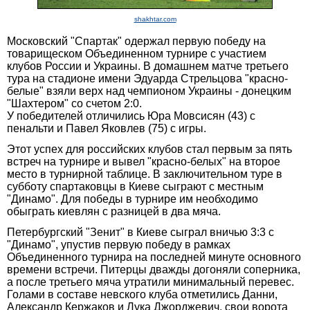
shakhtar.com
Московский "Спартак" одержал первую победу на
товарищеском Объединенном турнире с участием
клубов России и Украины. В домашнем матче третьего
тура на стадионе имени Эдуарда Стрельцова "красно-
белые" взяли верх над чемпионом Украины - донецким
"Шахтером" со счетом 2:0.
У победителей отличились Юра Мовсисян (43) с
пенальти и Павел Яковлев (75) с игры.
Этот успех для российских клубов стал первым за пять
встреч на турнире и вывел "красно-белых" на второе
место в турнирной таблице. В заключительном туре в
субботу спартаковцы в Киеве сыграют с местным
"Динамо". Для победы в турнире им необходимо
обыграть киевлян с разницей в два мяча.
Петербургский "Зенит" в Киеве сыграл вничью 3:3 с
"Динамо", упустив первую победу в рамках
Объединенного турнира на последней минуте основного
времени встречи. Питерцы дважды догоняли соперника,
а после третьего мяча утратили минимальный перевес.
Голами в составе невского клуба отметились Данни,
Александр Кержаков и Лука Джорджевич, свои ворота