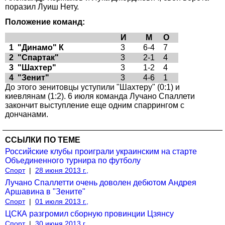
поразил Луиш Нету.
Положение команд:
И
М
О
1
"Динамо" К
3
6-4
7
2
"Спартак"
3
2-1
4
3
"Шахтер"
3
1-2
4
4
"Зенит"
3
4-6
1
До этого зенитовцы уступили "Шахтеру" (0:1) и
киевлянам (1:2). 6 июля команда Лучано Спаллети
закончит выступление еще одним спаррингом с
дончанами.
ССЫЛКИ ПО ТЕМЕ
Российские клубы проиграли украинским на старте
Объединенного турнира по футболу
Спорт
|
28 июня 2013 г.,
Лучано Спаллетти очень доволен дебютом Андрея
Аршавина в "Зените"
Спорт
|
01 июля 2013 г.,
ЦСКА разгромил сборную провинции Цзянсу
Спорт
|
30 июня 2013 г.,