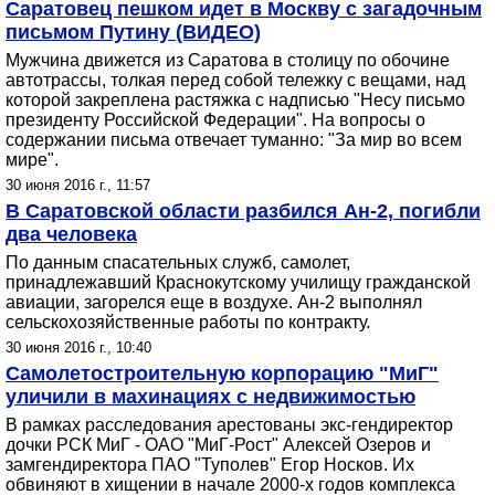
Саратовец пешком идет в Москву с загадочным
письмом Путину (ВИДЕО)
Мужчина движется из Саратова в столицу по обочине
автотрассы, толкая перед собой тележку с вещами, над
которой закреплена растяжка с надписью "Несу письмо
президенту Российской Федерации". На вопросы о
содержании письма отвечает туманно: "За мир во всем
мире".
30 июня 2016 г., 11:57
В Саратовской области разбился Ан-2, погибли
два человека
По данным спасательных служб, самолет,
принадлежавший Краснокутскому училищу гражданской
авиации, загорелся еще в воздухе. Ан-2 выполнял
сельскохозяйственные работы по контракту.
30 июня 2016 г., 10:40
Самолетостроительную корпорацию "МиГ"
уличили в махинациях с недвижимостью
В рамках расследования арестованы экс-гендиректор
дочки РСК МиГ - ОАО "МиГ-Рост" Алексей Озеров и
замгендиректора ПАО "Туполев" Егор Носков. Их
обвиняют в хищении в начале 2000-х годов комплекса