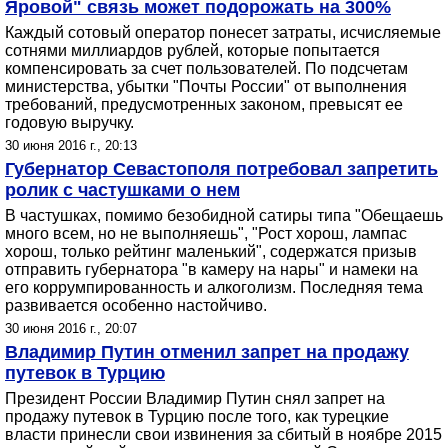
Яровой" связь может подорожать на 300%
Каждый сотовый оператор понесет затраты, исчисляемые
сотнями миллиардов рублей, которые попытается
компенсировать за счет пользователей. По подсчетам
министерства, убытки "Почты России" от выполнения
требований, предусмотренных законом, превысят ее
годовую выручку.
30 июня 2016 г., 20:13
Губернатор Севастополя потребовал запретить
ролик с частушками о нем
В частушках, помимо безобидной сатиры типа "Обещаешь
много всем, но не выполняешь", "Рост хорош, лампас
хорош, только рейтинг маленький", содержатся призыв
отправить губернатора "в камеру на нары" и намеки на
его коррумпированность и алкоголизм. Последняя тема
развивается особенно настойчиво.
30 июня 2016 г., 20:07
Владимир Путин отменил запрет на продажу
путевок в Турцию
Президент России Владимир Путин снял запрет на
продажу путевок в Турцию после того, как турецкие
власти принесли свои извинения за сбитый в ноябре 2015