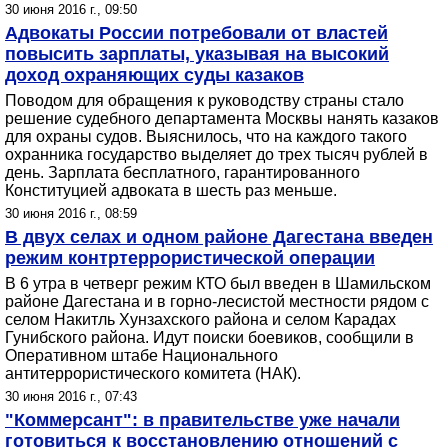
30 июня 2016 г., 09:50
Адвокаты России потребовали от властей
повысить зарплаты, указывая на высокий
доход охраняющих суды казаков
Поводом для обращения к руководству страны стало
решение судебного департамента Москвы нанять казаков
для охраны судов. Выяснилось, что на каждого такого
охранника государство выделяет до трех тысяч рублей в
день. Зарплата бесплатного, гарантированного
Конституцией адвоката в шесть раз меньше.
30 июня 2016 г., 08:59
В двух селах и одном районе Дагестана введен
режим контртеррористической операции
В 6 утра в четверг режим КТО был введен в Шамильском
районе Дагестана и в горно-лесистой местности рядом с
селом Накитль Хунзахского района и селом Карадах
Гунибского района. Идут поиски боевиков, сообщили в
Оперативном штабе Национального
антитеррористического комитета (НАК).
30 июня 2016 г., 07:43
"Коммерсант": в правительстве уже начали
готовиться к восстановлению отношений с