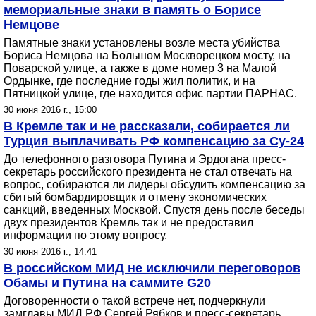
мемориальные знаки в память о Борисе
Немцове
Памятные знаки установлены возле места убийства
Бориса Немцова на Большом Москворецком мосту, на
Поварской улице, а также в доме номер 3 на Малой
Ордынке, где последние годы жил политик, и на
Пятницкой улице, где находится офис партии ПАРНАС.
30 июня 2016 г., 15:00
В Кремле так и не рассказали, собирается ли
Турция выплачивать РФ компенсацию за Су-24
До телефонного разговора Путина и Эрдогана пресс-
секретарь российского президента не стал отвечать на
вопрос, собираются ли лидеры обсудить компенсацию за
сбитый бомбардировщик и отмену экономических
санкций, введенных Москвой. Спустя день после беседы
двух президентов Кремль так и не предоставил
информации по этому вопросу.
30 июня 2016 г., 14:41
В российском МИД не исключили переговоров
Обамы и Путина на саммите G20
Договоренности о такой встрече нет, подчеркнули
замглавы МИД РФ Сергей Рябков и пресс-секретарь