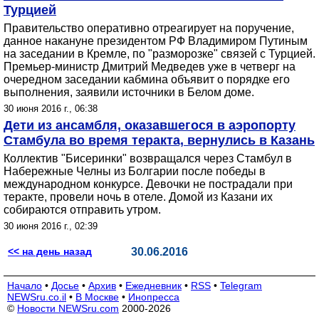
Турцией
Правительство оперативно отреагирует на поручение,
данное накануне президентом РФ Владимиром Путиным
на заседании в Кремле, по "разморозке" связей с Турцией.
Премьер-министр Дмитрий Медведев уже в четверг на
очередном заседании кабмина объявит о порядке его
выполнения, заявили источники в Белом доме.
30 июня 2016 г., 06:38
Дети из ансамбля, оказавшегося в аэропорту
Стамбула во время теракта, вернулись в Казань
Коллектив "Бисеринки" возвращался через Стамбул в
Набережные Челны из Болгарии после победы в
международном конкурсе. Девочки не пострадали при
теракте, провели ночь в отеле. Домой из Казани их
собираются отправить утром.
30 июня 2016 г., 02:39
<< на день назад
30.06.2016
Начало
•
Досье
•
Архив
•
Ежедневник
•
RSS
•
Telegram
NEWSru.co.il
•
В Москве
•
Инопресса
©
Новости NEWSru.com
2000-2026