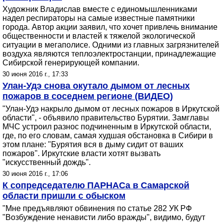
Художник Владислав вместе с единомышленниками
надел респираторы на самые известные памятники
города. Автор акции заявил, что хочет привлечь внимание
общественности и властей к тяжелой экологической
ситуации в мегаполисе. Одними из главных загрязнителей
воздуха являются теплоэлектростанции, принадлежащие
Сибирской генерирующей компании.
30 июня 2016 г., 17:33
Улан-Удэ снова окутало дымом от лесных
пожаров в соседнем регионе (ВИДЕО)
"Улан-Удэ накрыло дымом от лесных пожаров в Иркутской
области", - объявило правительство Бурятии. Замглавы
МЧС устроил разнос подчиненным в Иркутской области,
где, по его словам, самая худшая обстановка в Сибири в
этом плане: "Бурятия вся в дыму сидит от ваших
пожаров". Иркутские власти хотят вызвать
"искусственный дождь".
30 июня 2016 г., 17:06
К сопредседателю ПАРНАСа в Самарской
области пришли с обыском
"Мне предъявляют обвинения по статье 282 УК РФ
"Возбуждение ненависти либо вражды", видимо, будут