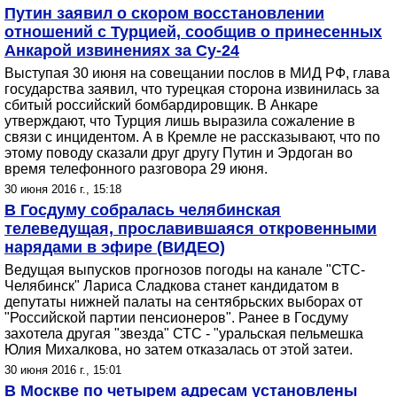
Путин заявил о скором восстановлении
отношений с Турцией, сообщив о принесенных
Анкарой извинениях за Су-24
Выступая 30 июня на совещании послов в МИД РФ, глава
государства заявил, что турецкая сторона извинилась за
сбитый российский бомбардировщик. В Анкаре
утверждают, что Турция лишь выразила сожаление в
связи с инцидентом. А в Кремле не рассказывают, что по
этому поводу сказали друг другу Путин и Эрдоган во
время телефонного разговора 29 июня.
30 июня 2016 г., 15:18
В Госдуму собралась челябинская
телеведущая, прославившаяся откровенными
нарядами в эфире (ВИДЕО)
Ведущая выпусков прогнозов погоды на канале "СТС-
Челябинск" Лариса Сладкова станет кандидатом в
депутаты нижней палаты на сентябрьских выборах от
"Российской партии пенсионеров". Ранее в Госдуму
захотела другая "звезда" СТС - "уральская пельмешка
Юлия Михалкова, но затем отказалась от этой затеи.
30 июня 2016 г., 15:01
В Москве по четырем адресам установлены