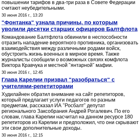
повышении тарифов в два-три раза в Совете Федерации
считают неубедительными.
30 июня 2016 г., 13:20
"Фонтанка" узнала причины, по которым
уволили десятки старших офицеров Балтфлота
Командование Балтфлота обвинили в неспособности
отразить нападение вероятного противника, организовать
взаимодействия между различными родами войск,
обустроить жизнь военных в мирное время. Также
журналисты сообщили о возможных связях комфлота
Виктора Кравчука и местной "янтарной" мафии.
30 июня 2016 г., 12:45
Глава Карелии призвал "разобраться" с
учителями-репетиторами
Худилайнен обратил внимание на сайт репетиторов,
который предлагает услуги педагогов по разным
предметам, рассказал ИА "Росбалт" депутат
регионального Заксобрания Андрей Рогалевич. По его
словам, глава Карелии насчитал на данном ресурсе 180
репетиторов из Карелии и предположил, что они скрывают
эти свои дополнительные доходы.
30 июня 2016 г., 12:15