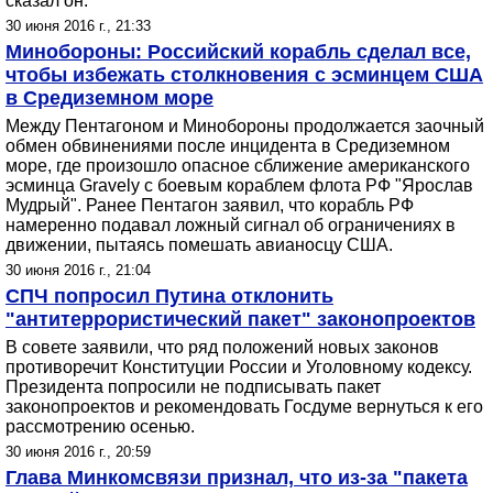
сказал он.
30 июня 2016 г., 21:33
Минобороны: Российский корабль сделал все,
чтобы избежать столкновения с эсминцем США
в Средиземном море
Между Пентагоном и Минобороны продолжается заочный
обмен обвинениями после инцидента в Средиземном
море, где произошло опасное сближение американского
эсминца Gravely с боевым кораблем флота РФ "Ярослав
Мудрый". Ранее Пентагон заявил, что корабль РФ
намеренно подавал ложный сигнал об ограничениях в
движении, пытаясь помешать авианосцу США.
30 июня 2016 г., 21:04
СПЧ попросил Путина отклонить
"антитеррористический пакет" законопроектов
В совете заявили, что ряд положений новых законов
противоречит Конституции России и Уголовному кодексу.
Президента попросили не подписывать пакет
законопроектов и рекомендовать Госдуме вернуться к его
рассмотрению осенью.
30 июня 2016 г., 20:59
Глава Минкомсвязи признал, что из-за "пакета