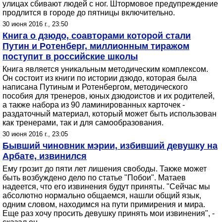
улицах сбивают людей с ног. Штормовое предупреждение
продлится в городе до пятницы включительно.
30 июня 2016 г., 23:50
Книга о дзюдо, соавторами которой стали
Путин и Ротенберг, миллионным тиражом
поступит в российские школы
Книга является уникальным методическим комплексом.
Он состоит из книги по истории дзюдо, которая была
написана Путиным и Ротенбергом, методического
пособия для тренеров, юных дзюдоистов и их родителей,
а также набора из 90 ламинированных карточек -
раздаточный материал, который может быть использован
как тренерами, так и для самообразования.
30 июня 2016 г., 23:05
Бывший чиновник мэрии, избивший девушку на
Арбате, извинился
Ему грозит до пяти лет лишения свободы. Также может
быть возбуждено дело по статье "Побои". Матаев
надеется, что его извинения будут приняты. "Сейчас мы
абсолютно нормально общаемся, нашли общий язык,
одним словом, находимся на пути примирения и мира.
Еще раз хочу просить девушку принять мои извинения", -