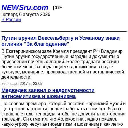
NEWSru.com
| 18+
четверг, 6 августа 2026
В России
Путин вручил Вексельбергу и Усманову знаки
отличия "За благодеяние"
В Екатерининском зале Кремля президент РФ Владимир
Путин вручил государственные награды и документы о
присвоении почетных званий. Более тридцати россиян
были отмечены за выдающиеся достижения в науке,
культуре, медицине, производственной и наставнической
деятельности.
26 января 2017 г., 23:05
Медведев заявил о недопустимости
антисемитизма и шовинизма
По словам премьера, который посетил Еврейский музей и
Центр толерантности, нельзя забывать о том, что было в
страшные годы геноцида, чтобы не допустить повторения
трагедии. Он отметил, что Холокост наглядно показал,
какую угрозу несут антисемитизм и шовинизм и как легко