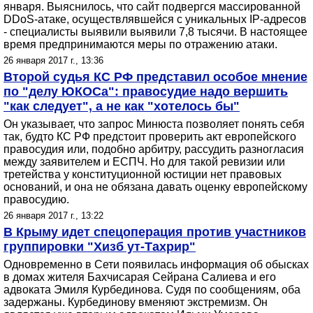
января. Выяснилось, что сайт подвергся массированной
DDoS-атаке, осуществлявшейся с уникальных IP-адресов
- специалисты выявили выявили 7,8 тысячи. В настоящее
время предпринимаются меры по отражению атаки.
26 января 2017 г., 13:36
Второй судья КС РФ представил особое мнение
по "делу ЮКОСа": правосудие надо вершить
"как следует", а не как "хотелось бы"
Он указывает, что запрос Минюста позволяет понять себя
так, будто КС РФ предстоит проверить акт европейского
правосудия или, подобно арбитру, рассудить разногласия
между заявителем и ЕСПЧ. Но для такой ревизии или
третейства у конституционной юстиции нет правовых
оснований, и она не обязана давать оценку европейскому
правосудию.
26 января 2017 г., 13:22
В Крыму идет спецоперация против участников
группировки "Хизб ут-Тахрир"
Одновременно в Сети появилась информация об обысках
в домах жителя Бахчисарая Сейрана Салиева и его
адвоката Эмиля Курбединова. Судя по сообщениям, оба
задержаны. Курбединову вменяют экстремизм. Он