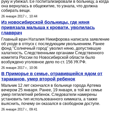
руку и убежал. Ее госпитализировали в больницу, а когда
она вернулась в общежитие, то узнала, что должна
собирать вещи.
26 января 2017 г., 10:44
Из новосибирской больницы, где няня
привязала малыша к кровати, уволилась
главврач
Главный врач Наталия Никифорова написала заявление
об уходе в отпуск с последующим увольнением. Ранее
фонд "Солнечный город" уволил няню, допустившую
халатность. Следственными органами Следственного
комитета России по Новосибирской области было
возбуждено уголовное дело по ст. 156 УК РФ.
26 января 2017 г., 10:06
В Приморье в семье, отравившейся ядом от
тараканов, умер второй ребенок
Мальчик 12 лет скончался в больнице города Артема
вечером 25 января. Ранее, 19 января, в той же семье
умер пятилетний ребенок. Следователи намерены
установить тип использованного химиката, а также
выяснить, почему он оказался в свободном доступе.
26 января 2017 г., 09:41