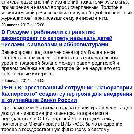
спикера разъяснений и извинений пожал ему руку в знак
примирения и назвал вопрос исчерпанным. Толстой в
извинительной речи возложил вину на "недобросовестных
журналистов", приписавших ему антисемитизм.
26 января 2017 г., 15:06
В Госдуме приблизили к принятию
законопроект по запрету называть детей
числами, символами и аббревиатурами
Законопроект подготовлен сенатором Валентиной
Петренко и призван установить на законодательном
уровне правовой баланс между правом родителей и
правом ребенка на имя, которое бы не нарушало его
собственные интересы.
26 января 2017 г., 14:53
РЕН ТВ: арестованный сотрудник "Лаборатории
Касперского" создал супертроян для внедрения
в крупнейшие банки России
Программа якобы была создана не для кражи денег, а для
доступа к информации клиентов, которая могла
передаваться в США. Задачей же его подельника,
полковника Михайлова из ЦИБ ФСБ, было внедрение
трояна в государственную финансовую систему.