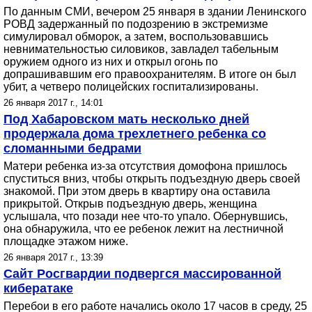
По данным СМИ, вечером 25 января в здании Ленинского
РОВД задержанный по подозрению в экстремизме
симулировал обморок, а затем, воспользовавшись
невнимательностью силовиков, завладел табельным
оружием одного из них и открыл огонь по
допрашивавшим его правоохранителям. В итоге он был
убит, а четверо полицейских госпитализированы.
26 января 2017 г., 14:01
Под Хабаровском мать несколько дней
продержала дома трехлетнего ребенка со
сломанными бедрами
Матери ребенка из-за отсутствия домофона пришлось
спуститься вниз, чтобы открыть подъездную дверь своей
знакомой. При этом дверь в квартиру она оставила
прикрытой. Открыв подъездную дверь, женщина
услышала, что позади нее что-то упало. Обернувшись,
она обнаружила, что ее ребенок лежит на лестничной
площадке этажом ниже.
26 января 2017 г., 13:39
Сайт Росгвардии подвергся массированной
кибератаке
Перебои в его работе начались около 17 часов в среду, 25