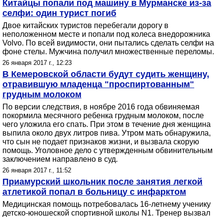
Китайцы попали под машину в Мурманске из-за
селфи: один турист погиб
Двое китайских туристов перебегали дорогу в
неположенном месте и попали под колеса внедорожника
Volvo. По всей видимости, они пытались сделать селфи на
фоне стелы. Мужчина получил множественные переломы.
26 января 2017 г., 12:23
В Кемеровской области будут судить женщину,
отравившую младенца "проспиртованным"
грудным молоком
По версии следствия, в ноябре 2016 года обвиняемая
покормила месячного ребенка грудным молоком, после
чего уложила его спать. При этом в течение дня женщина
выпила около двух литров пива. Утром мать обнаружила,
что сын не подает признаков жизни, и вызвала скорую
помощь. Уголовное дело с утвержденным обвинительным
заключением направлено в суд.
26 января 2017 г., 11:52
Приамурский школьник после занятия легкой
атлетикой попал в больницу с инфарктом
Медицинская помощь потребовалась 16-летнему ученику
детско-юношеской спортивной школы N1. Тренер вызвал