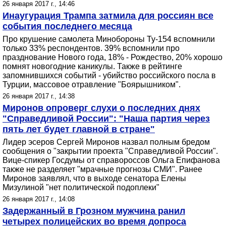
26 января 2017 г., 14:46
Инаугурация Трампа затмила для россиян все
события последнего месяца
Про крушение самолета Минобороны Ту-154 вспомнили
только 33% респондентов. 39% вспомнили про
празднование Нового года, 18% - Рождество, 20% хорошо
помнят новогодние каникулы. Также в рейтинге
запомнившихся событий - убийство российского посла в
Турции, массовое отравление "Боярышником".
26 января 2017 г., 14:38
Миронов опроверг слухи о последних днях
"Справедливой России": "Наша партия через
пять лет будет главной в стране"
Лидер эсеров Сергей Миронов назвал полным бредом
сообщения о "закрытии проекта "Справедливой России".
Вице-спикер Госдумы от справороссов Ольга Епифанова
также не разделяет "мрачные прогнозы СМИ". Ранее
Миронов заявлял, что в выходе сенатора Елены
Мизулиной "нет политической подоплеки"
26 января 2017 г., 14:08
Задержанный в Грозном мужчина ранил
четырех полицейских во время допроса