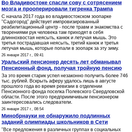
Во Владивостоке спасли сову с сотрясением
мозга и прооперировали тигренка Трампа
С начала 2017 года во владивостокском зоопарке
"Садогород" действует импровизированный
реабилитационный центр - после травм и знакомства с
творениями рук человека там приходят в себя
длиннохвостая неясыть, канюк и летучая мышь. Это
третья пострадавшая неясыть, третий канюк и третья
летучая мышь, которые попали в зоопарк за эту зиму.
26 января 2017 г., 09:41
Уральский пенсионер десять лет обманывал
Пенсионный фонд, получая тройную пенсию
За это время старик успел незаконно получить более 746
тыс. рублей. Вскрыть аферу удалось лишь в августе
прошлого года во время ревизии в отделении
Пенсионного фонда поселка Полевского Свердловской
области. После этого предприимчивым пенсионером
заинтересовались следователи.
26 января 2017 г., 08:54
Минобрнауки не обнаружило подлинных
заданий олимпиады школьников в Сети
"Все предложения в различных группах в социальных