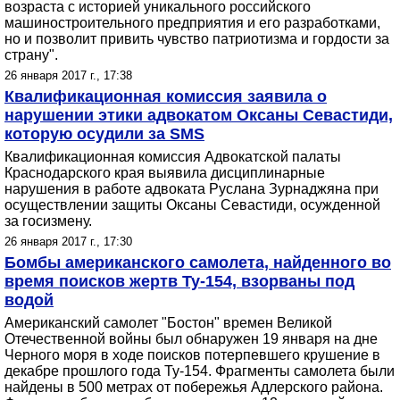
возраста с историей уникального российского
машиностроительного предприятия и его разработками,
но и позволит привить чувство патриотизма и гордости за
страну".
26 января 2017 г., 17:38
Квалификационная комиссия заявила о
нарушении этики адвокатом Оксаны Севастиди,
которую осудили за SMS
Квалификационная комиссия Адвокатской палаты
Краснодарского края выявила дисциплинарные
нарушения в работе адвоката Руслана Зурнаджяна при
осуществлении защиты Оксаны Севастиди, осужденной
за госизмену.
26 января 2017 г., 17:30
Бомбы американского самолета, найденного во
время поисков жертв Ту-154, взорваны под
водой
Американский самолет "Бостон" времен Великой
Отечественной войны был обнаружен 19 января на дне
Черного моря в ходе поисков потерпевшего крушение в
декабре прошлого года Ту-154. Фрагменты самолета были
найдены в 500 метрах от побережья Адлерского района.