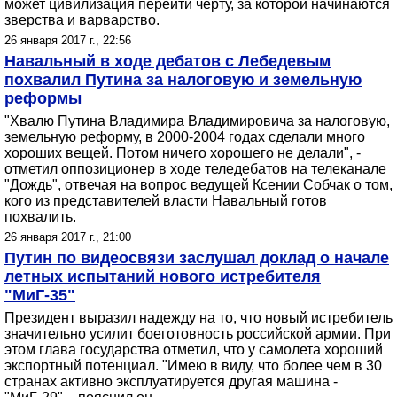
может цивилизация перейти черту, за которой начинаются
зверства и варварство.
26 января 2017 г., 22:56
Навальный в ходе дебатов с Лебедевым
похвалил Путина за налоговую и земельную
реформы
"Хвалю Путина Владимира Владимировича за налоговую,
земельную реформу, в 2000-2004 годах сделали много
хороших вещей. Потом ничего хорошего не делали", -
отметил оппозиционер в ходе теледебатов на телеканале
"Дождь", отвечая на вопрос ведущей Ксении Собчак о том,
кого из представителей власти Навальный готов
похвалить.
26 января 2017 г., 21:00
Путин по видеосвязи заслушал доклад о начале
летных испытаний нового истребителя
"МиГ-35"
Президент выразил надежду на то, что новый истребитель
значительно усилит боеготовность российской армии. При
этом глава государства отметил, что у самолета хороший
экспортный потенциал. "Имею в виду, что более чем в 30
странах активно эксплуатируется другая машина -