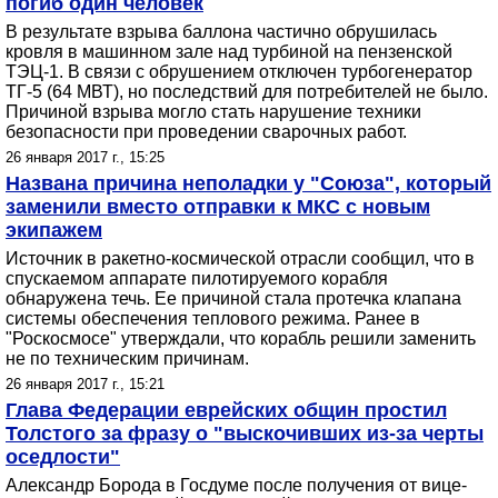
погиб один человек
В результате взрыва баллона частично обрушилась
кровля в машинном зале над турбиной на пензенской
ТЭЦ-1. В связи с обрушением отключен турбогенератор
ТГ-5 (64 МВТ), но последствий для потребителей не было.
Причиной взрыва могло стать нарушение техники
безопасности при проведении сварочных работ.
26 января 2017 г., 15:25
Названа причина неполадки у "Союза", который
заменили вместо отправки к МКС с новым
экипажем
Источник в ракетно-космической отрасли сообщил, что в
спускаемом аппарате пилотируемого корабля
обнаружена течь. Ее причиной стала протечка клапана
системы обеспечения теплового режима. Ранее в
"Роскосмосе" утверждали, что корабль решили заменить
не по техническим причинам.
26 января 2017 г., 15:21
Глава Федерации еврейских общин простил
Толстого за фразу о "выскочивших из-за черты
оседлости"
Александр Борода в Госдуме после получения от вице-