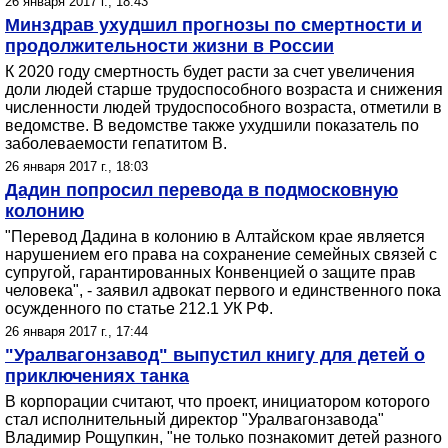
26 января 2017 г., 18:43
Минздрав ухудшил прогнозы по смертности и
продолжительности жизни в России
К 2020 году смертность будет расти за счет увеличения
доли людей старше трудоспособного возраста и снижения
численности людей трудоспособного возраста, отметили в
ведомстве. В ведомстве также ухудшили показатель по
заболеваемости гепатитом B.
26 января 2017 г., 18:03
Дадин попросил перевода в подмосковную
колонию
"Перевод Дадина в колонию в Алтайском крае является
нарушением его права на сохранение семейных связей с
супругой, гарантированных Конвенцией о защите прав
человека", - заявил адвокат первого и единственного пока
осужденного по статье 212.1 УК РФ.
26 января 2017 г., 17:44
"Уралвагонзавод" выпустил книгу для детей о
приключениях танка
В корпорации считают, что проект, инициатором которого
стал исполнительный директор "Уралвагонзавода"
Владимир Рощупкин, "не только познакомит детей разного