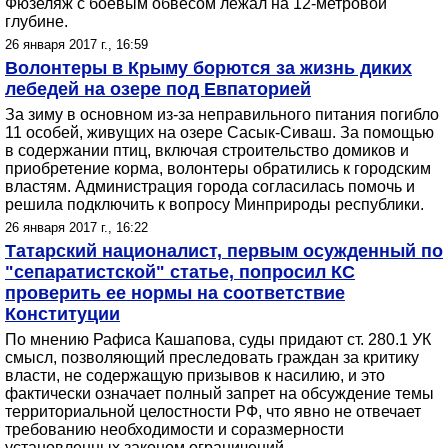
Фюзеляж с боевым обвесом лежал на 12-метровой
глубине.
26 января 2017 г., 16:59
Волонтеры в Крыму борются за жизнь диких
лебедей на озере под Евпаторией
За зиму в основном из-за неправильного питания погибло
11 особей, живущих на озере Сасык-Сиваш. За помощью
в содержании птиц, включая строительство домиков и
приобретение корма, волонтеры обратились к городским
властям. Администрация города согласилась помочь и
решила подключить к вопросу Минприроды республики.
26 января 2017 г., 16:22
Татарский националист, первым осужденный по
"сепаратистской" статье, попросил КС
проверить ее нормы на соответствие
Конституции
По мнению Рафиса Кашапова, суды придают ст. 280.1 УК
смысл, позволяющий преследовать граждан за критику
власти, не содержащую призывов к насилию, и это
фактически означает полный запрет на обсуждение темы
территориальной целостности РФ, что явно не отвечает
требованию необходимости и соразмерности
установленных законом ограничений.