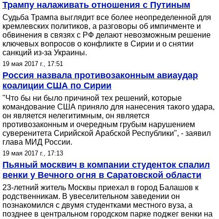
Трампу налаживать отношения с Путиным
Судьба Трампа выглядит все более неопределенной для
кремлевских политиков, а разговоры об импичменте и
обвинения в связях с РФ делают невозможным решение
ключевых вопросов о конфликте в Сирии и о снятии
санкций из-за Украины.
19 мая 2017 г., 17:51
Россия назвала противозаконным авиаудар
коалиции США по Сирии
"Что бы ни было причиной тех решений, которые
командование США приняло для нанесения такого удара,
он является нелегитимным, он является
противозаконным и очередным грубым нарушением
суверенитета Сирийской Арабской Республики", - заявил
глава МИД России.
19 мая 2017 г., 17:13
Пьяный москвич в компании студенток спалил
венки у Вечного огня в Саратовской области
23-летний житель Москвы приехал в город Балашов к
родственникам. В увеселительном заведении он
познакомился с двумя студентками местного вуза, а
позднее в центральном городском парке поджег венки на