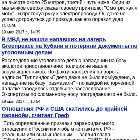
на высоте около 25 метров, третий - чуть ниже. Один из
мальчиков сверху сказал своему приятелю: "Смотри, как я
могу" - и протянул руку к электропроводу. Он даже не
успел дотронуться до провода, как его поразил удар
током.
19 мая 2017 г., 14:39
В МВД не нашли напавших на лагерь
Greenpeace на Кубани и потеряли документы по
уголовным делам
Расследование уголовного дела о нападении на базу
экологов приостановлено: полиция не нашла
злоумышленников. По факту нанесения на ворота
надписи "Тут пиндосы" дело даже не было возбуждено, а
нападение на базу "размазали" - по каждой испорченной
палатке заводилось отдельное расследование.
Экспертизы по сломанному носу пострадавшего не было.
19 мая 2017 г., 13:54
Отношения РФ и США скатились до крайней
паранойи, считает Греф
"Есть определенные признаки параноидального
отношения к России и к любым контактам с РФ -
реальным или вымышленным", - заявил глава