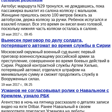
Автобус маршрута N29 тронулся, не дождавшись, пока
пассажирка выкатит из салона коляску с малышом.
Женщине пришлось около 100 метров бежать за
автобусом, держа коляску за ручки. Ребенок испугался и
взахлеб плакал. Все это время он висел вниз головой,
поскольку нижняя часть коляски осталась в салоне.
19 мая 2017 г., 09:45
Вынесен приговор по делу солдата,
потерявшего автомат во время службы в Сирии
Московский окружный военный суд вынес первый
приговор военнослужащему российской армии за
преступление, совершенное во время боевых действий в
Сирии. Рядовой контрактной службы Артем Хилько,
потерявший автомат, отделался штрафом на
минимальную сумму и сможет продолжить службу в
Вооруженных силах.
19 мая 2017 г., 06:25
Усманов не согласовывал ролик о Навальном с
Кремлем, узнало РБК
Агентство в ночь на пятницу рассказало о деталях записи
видео на яхте Dilbar. Ранее Навальный в своем
видеоответе пригласил Усманова на дебаты.