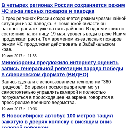
В четырех регионах России сохраняется режим
ЧС из-за лесных пожаров и паводка
В трех регионах России сохраняется режим чрезвычайной
ситуации из-за паводка. В Тюменской области он
распространился уже на пять районов. В одном из них по
состоянию на пятницу, 19 мая, уровень воды в реке Ишим
продолжает расти. Тем временем из-за лесных пожаров
режим ЧС продолжает действовать в Забайкальском
крае.
19 мая 2017 г., 11:33
Минобороны предложило интернету оценить
запись генеральной репетиции парада Победы
в сферическом формате (ВИДЕО)
Запись сделали с использованием технологии "360
градусов". Во время просмотра зрители могут
самостоятельно управлять камерой и полностью
погружаться в происходящее на экране, говорится в
пресс-релизе военного ведомства.
19 мая 2017 г., 10:36
В Новосибирске автобус 100 метров тащил
зажатую в дверях коляску с висящим вниз
головой ребенком