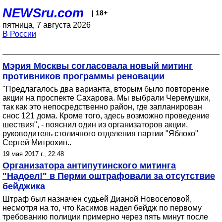
NEWSru.com
| 18+
пятница, 7 августа 2026
В России
Мэрия Москвы согласовала новый митинг
противников программы реновации
"Предлагалось два варианта, вторым было повторение
акции на проспекте Сахарова. Мы выбрали Черемушки,
так как это непосредственно район, где запланирован
снос 121 дома. Кроме того, здесь возможно проведение
шествия", - пояснил один из организаторов акции,
руководитель столичного отделения партии "Яблоко"
Сергей Митрохин..
19 мая 2017 г., 22:48
Организатора антипутинского митинга
"Надоел!" в Перми оштрафовали за отсутствие
бейджика
Штраф был назначен судьей Дианой Новоселовой,
несмотря на то, что Касимов надел бейдж по первому
требованию полиции примерно через пять минут после