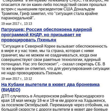
"Сбербанка" в интервью телеканалу CNBC. На вопрос, не
опасается ли он каких-либо последствий своих прошлых
встреч с нынешним президентом США Дональдом
Трампом, Греф заметил, что "ситуация стала крайне
параноидальной".
19 мая 2017 г., 13:13
Патрушев: Россия обеспокоена ядерной
программой КНДР, но призывает не
провоцировать Пхеньян
"Ситуация в Северной Корее вызывает обеспокоенность
в мире и у нас тоже, мы та страна, которая с ними
граничит, мы не можем не озадачиваться, когда они
совершенствуют свои ракетные технологии, ядерный
потенциал. Нас это беспокоит", - сказал секретарь СБ. В
то же время он отметил, что для урегулирования ситуации
не надо провоцировать Пхеньян.
19 мая 2017 г., 13:12
На Кубани вылетели в кювет два броневика
(ВИДЕО)
ДТП случилось в Апшеронском районе Краснодарского
края 18 мая между 18-м и 19-м км дороги на Хадыженск,
за поселком Октябрьский. Перемахнув через отбойник, на
большой скорости с дороги вылетели в кювет две боевые