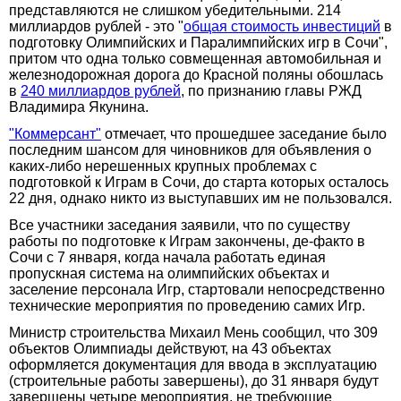
представляются не слишком убедительными. 214
миллиардов рублей - это "
общая стоимость инвестиций
в
подготовку Олимпийских и Паралимпийских игр в Сочи",
притом что одна только совмещенная автомобильная и
железнодорожная дорога до Красной поляны обошлась
в
240 миллиардов рублей
, по признанию главы РЖД
Владимира Якунина.
"Коммерсант"
отмечает, что прошедшее заседание было
последним шансом для чиновников для объявления о
каких-либо нерешенных крупных проблемах с
подготовкой к Играм в Сочи, до старта которых осталось
22 дня, однако никто из выступавших им не пользовался.
Все участники заседания заявили, что по существу
работы по подготовке к Играм закончены, де-факто в
Сочи с 7 января, когда начала работать единая
пропускная система на олимпийских объектах и
заселение персонала Игр, стартовали непосредственно
технические мероприятия по проведению самих Игр.
Министр строительства Михаил Мень сообщил, что 309
объектов Олимпиады действуют, на 43 объектах
оформляется документация для ввода в эксплуатацию
(строительные работы завершены), до 31 января будут
завершены четыре мероприятия, не требующие