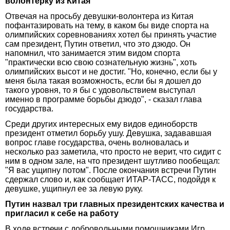
волонтерку из Китая
Отвечая на просьбу девушки-волонтера из Китая
пофантазировать на тему, в каком бы виде спорта на
олимпийских соревнованиях хотел бы принять участие
сам президент, Путин ответил, что это дзюдо. Он
напомнил, что занимается этим видом спорта
"практически всю свою сознательную жизнь", хоть
олимпийских высот и не достиг. "Но, конечно, если бы у
меня была такая возможность, если бы я дошел до
такого уровня, то я бы с удовольствием выступал
именно в программе борьбы дзюдо", - сказал глава
государства.
Среди других интересных ему видов единоборств
президент отметил борьбу ушу. Девушка, задававшая
вопрос главе государства, очень волновалась и
несколько раз заметила, что просто не верит, что сидит с
ним в одном зале, на что президент шутливо пообещал:
"Я вас ущипну потом". После окончания встречи Путин
сдержал слово и, как сообщает ИТАР-ТАСС, подойдя к
девушке, ущипнул ее за левую руку.
Путин назвал три главных президентских качества и
пригласил к себе на работу
В ходе встречи с добровольными помощниками Игр