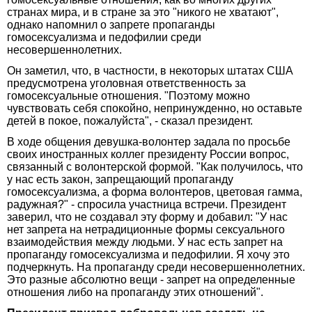
странах мира, и в стране за это "никого не хватают",
однако напомнил о запрете пропаганды
гомосексуализма и педофилии среди
несовершеннолетних.
Он заметил, что, в частности, в некоторых штатах США
предусмотрена уголовная ответственность за
гомосексуальные отношения. "Поэтому можно
чувствовать себя спокойно, непринужденно, но оставьте
детей в покое, пожалуйста", - сказал президент.
В ходе общения девушка-волонтер задала по просьбе
своих иностранных коллег президенту России вопрос,
связанный с волонтерской формой. "Как получилось, что
у нас есть закон, запрещающий пропаганду
гомосексуализма, а форма волонтеров, цветовая гамма,
радужная?" - спросила участница встречи. Президент
заверил, что не создавал эту форму и добавил: "У нас
нет запрета на нетрадиционные формы сексуального
взаимодействия между людьми. У нас есть запрет на
пропаганду гомосексуализма и педофилии. Я хочу это
подчеркнуть. На пропаганду среди несовершеннолетних.
Это разные абсолютно вещи - запрет на определенные
отношения либо на пропаганду этих отношений".