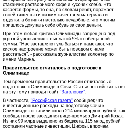
стаканчик растворимого кофе и кусочек хлеба. Что
касается формы, то она, по словам ребят, поражает
своей тяжестью и низким качеством материала и
отделки, а ботинки настолько неудобные, что многим
пришлось докупать себе обувь за свои деньги.
При этом любая критика Олимпиады запрещена под
угрозой увольнения с выплатой 5% от обещанной
суммы. "Нас заставляют улыбаться и намекают, что
кислое настроение может быть поводом с нами
расстаться", - рассказала журналистам волонтер по
имени Марина.
Правительство отчиталось о подготовке к
Олимпиаде
Тем временем правительство России отчиталось о
подготовке к Олимпиаде в Сочи. Статьи российских газет
на эту тему приводит сайт
"Заголовки"
.
В частности,
"Российская газета"
сообщает, что
инвестиционные расходы на подготовку Сочи к
Олимпиаде составили около 214 миллиардов рублей, как
сообщил после заседания вице-премьер Дмитрий Козак.
Из них 99 млрд выделено из бюджета, 115 млрд рублей
составили частные инвестиции. Цифры, впрочем,