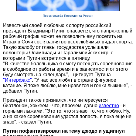
Пресс-служба Президента России
Известный своей любовью к спорту российский
президент Владимир Путин опасается, что напряженный
рабочий график может не позволить ему посетить на
Играх в Сочи состязания во всех любимых видах спорта.
Такую жалобу от главы государства услышали
волонтеры Олимпиады и Паралимпийских игр, с
которыми Путин встретился в пятницу.
"В качестве болельщика я смогу посещать соревнования
в свободное от работы время и в зависимости от этого
буду смотреть на календарь", - цитирует Путина
"Интерфакс"
. "У нас все любят в стране фигурное
катание. Я тоже люблю, мне нравятся и гонки лыжные", -
добавил Путин.
Президент также признался, что интересуется
биатлоном, хоккеем - что, впрочем, давно
известно
- и
горными лыжами. "Это то, что я знаю, то, что люблю. Ну,
а на какие соревнования удастся попасть, я пока еще не
знаю", - сказал Путин.
Путин пофантазировал на тему дзюдо и ущипнул