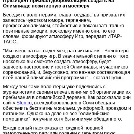
Президент призвал добровольцев создать на
Олимпиаде позитивную атмосферу
Беседуя с волонтерами, глава государства призвал их
запастись чувством юмора, терпением,
профессионализмом, стойкостью и показывать только
позитивные эмоции, поскольку именно они, по его
словам, формируют атмосферу Игр, передает ИТАР-
ТАСС.
"Мы очень на вас надеемся, рассчитываем... Волонтеры
создают атмосферу игр. В значительной степени от того,
насколько вы сможете создать атмосферу, будет
зависеть настроение и гостей Олимпиады, и участников
соревнований, и, безусловно, это важная составляющая
всей нашей олимпийской программы", - сказал Путин.
Между тем сами волонтеры уже поделились с
журналистами своими впечатлениями об организации их
пребывания в олимпийской деревне. Как рассказали они
сайту
Slon.ru
, всех добровольцев в Сочи обещали
обеспечить бесплатным жильем, униформой, проездом и
питанием. Однако на деле не все "олимпийские
помощники" получили хотя бы минимум обещанного.
Ежедневный паек оказался скудной порцией
замороженного рагу или солянки с гарниром плюс