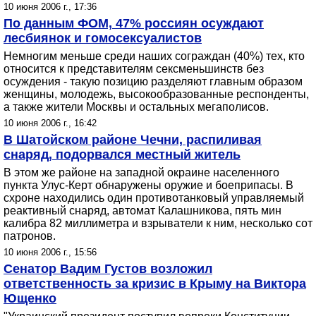
10 июня 2006 г., 17:36
По данным ФОМ, 47% россиян осуждают
лесбиянок и гомосексуалистов
Немногим меньше среди наших сограждан (40%) тех, кто
относится к представителям сексменьшинств без
осуждения - такую позицию разделяют главным образом
женщины, молодежь, высокообразованные респонденты,
а также жители Москвы и остальных мегаполисов.
10 июня 2006 г., 16:42
В Шатойском районе Чечни, распиливая
снаряд, подорвался местный житель
В этом же районе на западной окраине населенного
пункта Улус-Керт обнаружены оружие и боеприпасы. В
схроне находились один противотанковый управляемый
реактивный снаряд, автомат Калашникова, пять мин
калибра 82 миллиметра и взрыватели к ним, несколько сот
патронов.
10 июня 2006 г., 15:56
Сенатор Вадим Густов возложил
ответственность за кризис в Крыму на Виктора
Ющенко