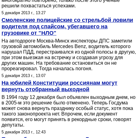
многократно повторено, только после этого ученые
решили похвастаться успехами.
5 декабря 2013 г., 13:27
Смоленские полицейские со стрельбой ловили
водителя под спайсом, убегавшего на
грузовике от "НЛО"
На автодороге Москва-Минск инспекторы ДПС заметили
грузовой автомобиль Mercedes Benz, водитель которого
нарушал ПДД, перестраивался из одной полосы в другую,
при этом выезжая на встречку и создавая угрозу для
других машин. На требование остановиться он не
прореагировал. Тогда началась погоня.
5 декабря 2013 г., 13:07
На юбилей Конституции россиянам могут
вернуть отобранный выходной
В 1994 году 12 декабря был объявлен выходным днем, но
в 2005-м это решение было отменено. Теперь Госдума
может снова вернуть празднику особый статус, хотя пока
такого законопроекта нет. Впрочем, если документ
появится, его могут принять в рекордные сроки, говорят
депутаты.
5 декабря 2013 г., 12:43