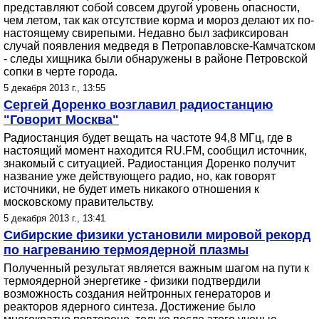
представляют собой совсем другой уровень опасности,
чем летом, так как отсутствие корма и мороз делают их по-
настоящему свирепыми. Недавно был зафиксирован
случай появления медведя в Петропавловске-Камчатском
- следы хищника были обнаружены в районе Петровской
сопки в черте города.
5 декабря 2013 г., 13:55
Сергей Доренко возглавил радиостанцию
"Говорит Москва"
Радиостанция будет вещать на частоте 94,8 МГц, где в
настоящий момент находится RU.FM, сообщил источник,
знакомый с ситуацией. Радиостанция Доренко получит
название уже действующего радио, но, как говорят
источники, не будет иметь никакого отношения к
московскому правительству.
5 декабря 2013 г., 13:41
Сибирские физики установили мировой рекорд
по нагреванию термоядерной плазмы
Полученный результат является важным шагом на пути к
термоядерной энергетике - физики подтвердили
возможность создания нейтронных генераторов и
реакторов ядерного синтеза. Достижение было