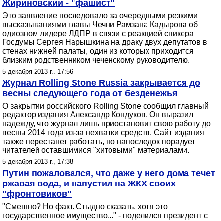
Жириновский - "фашист"
Это заявление последовало за очередными резкими
высказываниями главы Чечни Рамзана Кадырова об
одиозном лидере ЛДПР в связи с реакцией спикера
Госдумы Сергея Нарышкина на драку двух депутатов в
стенах нижней палаты, один из которых приходится
близким родственником чеченскому руководителю.
5 декабря 2013 г., 17:56
Журнал Rolling Stone Russia закрывается до
весны следующего года от безденежья
О закрытии российского Rolling Stone сообщил главный
редактор издания Александр Кондуков. Он выразил
надежду, что журнал лишь приостановит свою работу до
весны 2014 года из-за нехватки средств. Сайт издания
также перестанет работать, но напоследок порадует
читателей оставшимися "хитовыми" материалами.
5 декабря 2013 г., 17:38
Путин пожаловался, что даже у него дома течет
ржавая вода, и напустил на ЖКХ своих
"фронтовиков"
"Смешно? Но факт. Стыдно сказать, хотя это
государственное имущество..." - поделился президент с