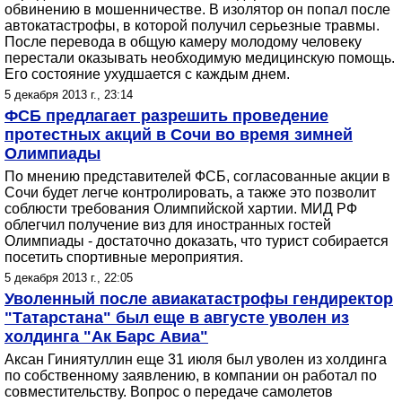
обвинению в мошенничестве. В изолятор он попал после
автокатастрофы, в которой получил серьезные травмы.
После перевода в общую камеру молодому человеку
перестали оказывать необходимую медицинскую помощь.
Его состояние ухудшается с каждым днем.
5 декабря 2013 г., 23:14
ФСБ предлагает разрешить проведение
протестных акций в Сочи во время зимней
Олимпиады
По мнению представителей ФСБ, согласованные акции в
Сочи будет легче контролировать, а также это позволит
соблюсти требования Олимпийской хартии. МИД РФ
облегчил получение виз для иностранных гостей
Олимпиады - достаточно доказать, что турист собирается
посетить спортивные мероприятия.
5 декабря 2013 г., 22:05
Уволенный после авиакатастрофы гендиректор
"Татарстана" был еще в августе уволен из
холдинга "Ак Барс Авиа"
Аксан Гиниятуллин еще 31 июля был уволен из холдинга
по собственному заявлению, в компании он работал по
совместительству. Вопрос о передаче самолетов