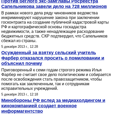
Против беглого экс-замглавы Росреестра
Сапельникова завели дело на 728 миллионов
В рамках нового дела ряду чиновников ведомства
инкриминируют нарушение закона при заключении
госконтракта на создание публичной кадастровой карты
РФ и картографической основы госкадастра
недвижимости, а также ненадлежащее расходование
бюджетных средств. СКР подтвердил, что Сапельников
сбежал из страны.
5 декабря 2013 г., 12:28
Осужденный за взятку сельский учитель
Фарбер отказался просить о помиловании и
объяснил почему
Приговоренный к семи годам строгого режима Илья
Фарбер не считает свое дело политическим и собирается
после освобождения стать правозащитником, чтобы
помогать как заключенным, так и сотрудникам
исправительных учреждений.
5 декабря 2013 г., 12:18
Минобороны РФ вслед за медиахолдингом и
кинокомпанией создает военное
информагентство