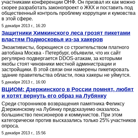
участниками конференции ОНФ. Он призвал их как можно
скорее разработать законопроект о ЖКХ и поставить под
общественный контроль проблему коррупции и кумовства
в этой сфере.
5 декабря 2013 г., 16:20
Защитники Химкинского леса грозят пикетами
властям Подмосковья из-за хакеров
Экоактивисты, борющиеся со строительством платного
автобана Москва - Петербург, объявили, что их сайт
регулярно подвергается DDOS-атакам, за которыми
якобы стоят чиновники местной администрации и
застройщики. В этой связи они намерены пикетировать
здание правительства области, пока хакеры не уймутся.
5 декабря 2013 г., 16:00
ВЦИОМ: Дзержинского в России помнят, любят
и хотят вернуть его образ на Лубянку
Среди сторонников возвращения памятника Феликсу
Дзержинскому на Лубянку предсказуемо оказалось
большинство пенсионеров и коммунистов. При этом
категорически против высказались только 25% участников
опроса.
5 декабря 2013 г., 15:56