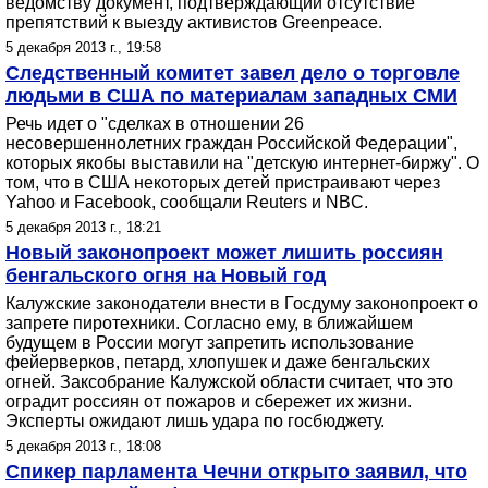
ведомству документ, подтверждающий отсутствие
препятствий к выезду активистов Greenpeace.
5 декабря 2013 г., 19:58
Следственный комитет завел дело о торговле
людьми в США по материалам западных СМИ
Речь идет о "сделках в отношении 26
несовершеннолетних граждан Российской Федерации",
которых якобы выставили на "детскую интернет-биржу". О
том, что в США некоторых детей пристраивают через
Yahoo и Facebook, сообщали Reuters и NBC.
5 декабря 2013 г., 18:21
Новый законопроект может лишить россиян
бенгальского огня на Новый год
Калужские законодатели внести в Госдуму законопроект о
запрете пиротехники. Согласно ему, в ближайшем
будущем в России могут запретить использование
фейерверков, петард, хлопушек и даже бенгальских
огней. Заксобрание Калужской области считает, что это
оградит россиян от пожаров и сбережет их жизни.
Эксперты ожидают лишь удара по госбюджету.
5 декабря 2013 г., 18:08
Спикер парламента Чечни открыто заявил, что