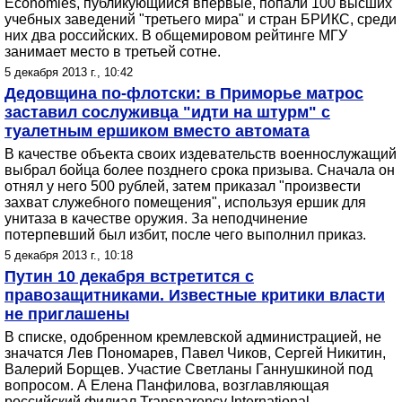
Economies, публикующийся впервые, попали 100 высших
учебных заведений "третьего мира" и стран БРИКС, среди
них два российских. В общемировом рейтинге МГУ
занимает место в третьей сотне.
5 декабря 2013 г., 10:42
Дедовщина по-флотски: в Приморье матрос
заставил сослуживца "идти на штурм" с
туалетным ершиком вместо автомата
В качестве объекта своих издевательств военнослужащий
выбрал бойца более позднего срока призыва. Сначала он
отнял у него 500 рублей, затем приказал "произвести
захват служебного помещения", используя ершик для
унитаза в качестве оружия. За неподчинение
потерпевший был избит, после чего выполнил приказ.
5 декабря 2013 г., 10:18
Путин 10 декабря встретится с
правозащитниками. Известные критики власти
не приглашены
В списке, одобренном кремлевской администрацией, не
значатся Лев Пономарев, Павел Чиков, Сергей Никитин,
Валерий Борщев. Участие Светланы Ганнушкиной под
вопросом. А Елена Панфилова, возглавляющая
российский филиал Transparency International,