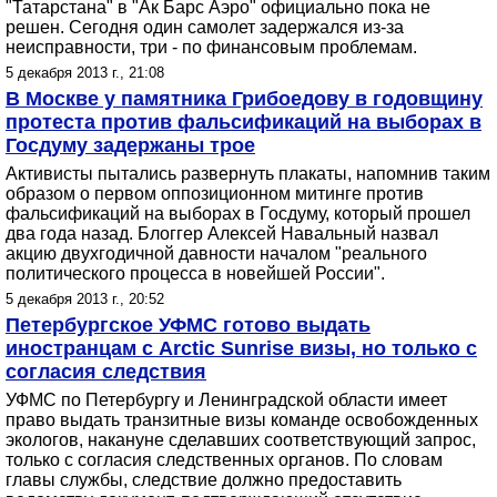
"Татарстана" в "Ак Барс Аэро" официально пока не
решен. Сегодня один самолет задержался из-за
неисправности, три - по финансовым проблемам.
5 декабря 2013 г., 21:08
В Москве у памятника Грибоедову в годовщину
протеста против фальсификаций на выборах в
Госдуму задержаны трое
Активисты пытались развернуть плакаты, напомнив таким
образом о первом оппозиционном митинге против
фальсификаций на выборах в Госдуму, который прошел
два года назад. Блоггер Алексей Навальный назвал
акцию двухгодичной давности началом "реального
политического процесса в новейшей России".
5 декабря 2013 г., 20:52
Петербургское УФМС готово выдать
иностранцам с Arctic Sunrise визы, но только с
согласия следствия
УФМС по Петербургу и Ленинградской области имеет
право выдать транзитные визы команде освобожденных
экологов, накануне сделавших соответствующий запрос,
только с согласия следственных органов. По словам
главы службы, следствие должно предоставить