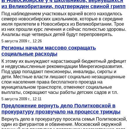
В Новосибирске у 4 школьников, вернувшихся
из Великобритании, подтвержден свиной грипп
Под наблюдением участковых врачей всего находилось
семеро новосибирских школьников, которые в середине
июля прилетели в Новосибирск из Великобритании. Трое
из них прошли курс лечения и сейчас полностью здоровы.
Анализы еще четверых детей будут перепроверять.
5 августа 2009 г., 12:26
Регионы начали массово сокращать
социальные расходы
К этому их вынуждают нарастающий бюджетный дефицит
и недвусмысленные рекомендации Минрегионразвития.
Под удар попадают пенсионеры, инвалиды, сироты и
дети. Местные власти лишают социально незащищенные
слои населения права бесплатного проезда на
муниципальном транспорте, отменяют социальные
выплаты, сокращают часы работы детских садов и т.п.
5 августа 2009 г., 12:11
Предложение вернуть дело Политковской в
прокуратуру прозвучало на процессе трижды
Вернуть дело в прокуратуру просила семья Политковской,
один из фигурантов и обвинение. Московский окружной