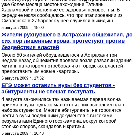
уже более месяца местонахождение Татьяны
Харламовой и состояние ее здоровья неизвестны. В
середине июля сообщалось, что при этапировании из
Смоленска в Хабаровск у нее случился выкидыш.
5 августа 2009 г., 18:00
Жители рухнувшего в Астрахани общежития, до
сих пор лишенные крова, протестуют против
бездействия властей
Около 50 жителей обрушившегося в Астрахани три
недели назад общежития провели возле развалин здания
митинг, на котором потребовали от городских властей
предоставить им новые квартиры.
5 августа 2009 г., 17:32
ЕГЭ может оставить вузы без студентов -
абитуриенты не спешат поступать
4 августа закончилась так называемая первая волна
приема в вузы, однако мало кто из них выполнил план
набора студентов. Многие абитуриенты не торопятся
нести в вузы подлинники документов с высокими
результатами Единого госэкзамена, вокруг которой
столько споров, скандалов и критики.
5 августа 2009 г., 16:48