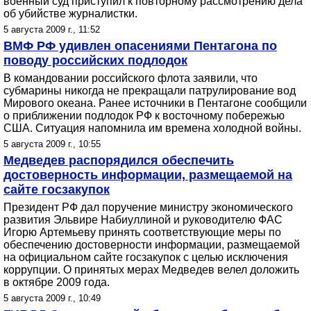
военный суд приступил к повторному рассмотрению дела
об убийстве журналистки.
5 августа 2009 г., 11:52
ВМФ РФ удивлен опасениями Пентагона по
поводу российских подлодок
В командовании российского флота заявили, что
субмарины никогда не прекращали патрулирование вод
Мирового океана. Ранее источники в Пентагоне сообщили
о приближении подлодок РФ к восточному побережью
США. Ситуация напомнила им времена холодной войны.
5 августа 2009 г., 10:55
Медведев распорядился обеспечить
достоверность информации, размещаемой на
сайте госзакупок
Президент РФ дал поручение министру экономического
развития Эльвире Набиуллиной и руководителю ФАС
Игорю Артемьеву принять соответствующие меры по
обеспечению достоверности информации, размещаемой
на официальном сайте госзакупок с целью исключения
коррупции. О принятых мерах Медведев велел доложить
в октябре 2009 года.
5 августа 2009 г., 10:49