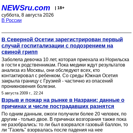
NEWSru.com
| 18+
суббота, 8 августа 2026
В России
В Северной Осетии зарегистрирован первый
случай госпитализации с подозрением на
свиной грипп
Заболела девочка 10 лет, которая приехала из Норильска
в гости к родственникам. Пока медики ждут результатов
анализа из Москвы, они обследуют всех, кто
контактировал с ребенком. Со среды Южная Осетия
закрыла границу с Грузией - частично из опасений
проникновения болезни.
5 августа 2009 г., 22:24
Взрыв и пожар на рынке в Назрани: данные о
причинах и числе пострадавших разнятся
По одним данным, ожоги получили более 20 человек, по
другим - только двое. В причинах возгорания также пока
не разобрались: то ли был взорвался газовый баллон, то
ли "Газель" взорвалась после падения на нее