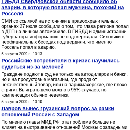
ГИБДД Свердловской области сообщило об
аварии, в которую попал мужчина, похожий на
Росселя
СМИ со ссылкой на источники в правоохранительных
органах 27 июля сообщили о том, что глава региона попал
в ДТП на личном автомобиле. В ГИБДД и администрации
губернатора информацию не подтверждали. Силовики в
неофициальных беседах подтвердили, что именно
Россель попал в аварию.
5 августа 2009 г., 10:13
Российские потребители в кризис научились
судиться из-за мелочей
Граждане подают в суд не только на автодилеров и банки,
но и на продуктовые магазины, где продают
некачественный товар, или на парикмахерские, где плохо
стригут. Выиграть дело можно в 95% случаев, но
компенсация обычно невелика.
5 августа 2009 г., 10:10
Лавров вынес грузинский вопрос за рамки
отношений России с Западом
По мнению главы МИД РФ, эта проблема больше не
влияет на выстраивание отношений Москвы с западными