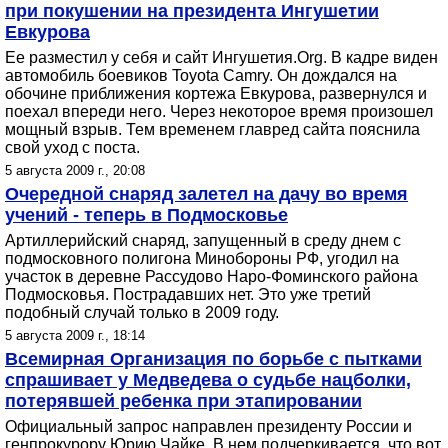
при покушении на президента Ингушетии
Евкурова
Ее разместил у себя и сайт Ингушетия.Org. В кадре виден
автомобиль боевиков Toyota Camry. Он дождался на
обочине приближения кортежа Евкурова, развернулся и
поехал впереди него. Через некоторое время произошел
мощный взрыв. Тем временем главред сайта пояснила
свой уход с поста.
5 августа 2009 г., 20:08
Очередной снаряд залетел на дачу во время
учений - теперь в Подмосковье
Артиллерийский снаряд, запущенный в среду днем с
подмосковного полигона Минобороны РФ, угодил на
участок в деревне Рассудово Наро-Фоминского района
Подмосковья. Пострадавших нет. Это уже третий
подобный случай только в 2009 году.
5 августа 2009 г., 18:14
Всемирная Организация по борьбе с пытками
спрашивает у Медведева о судьбе нацболки,
потерявшей ребенка при этапировании
Официальный запрос направлен президенту России и
генпрокурору Юрию Чайке. В нем подчеркивается, что вот