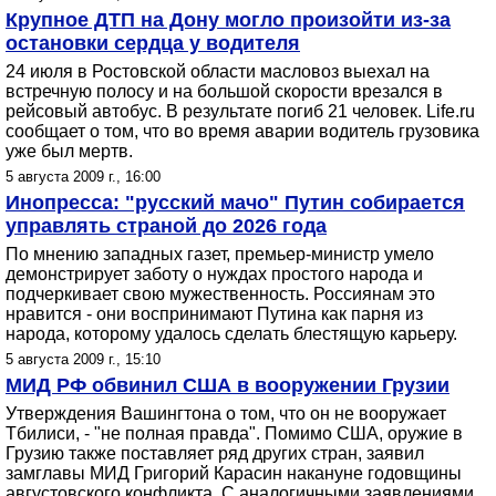
Крупное ДТП на Дону могло произойти из-за
остановки сердца у водителя
24 июля в Ростовской области масловоз выехал на
встречную полосу и на большой скорости врезался в
рейсовый автобус. В результате погиб 21 человек. Life.ru
сообщает о том, что во время аварии водитель грузовика
уже был мертв.
5 августа 2009 г., 16:00
Инопресса: "русский мачо" Путин собирается
управлять страной до 2026 года
По мнению западных газет, премьер-министр умело
демонстрирует заботу о нуждах простого народа и
подчеркивает свою мужественность. Россиянам это
нравится - они воспринимают Путина как парня из
народа, которому удалось сделать блестящую карьеру.
5 августа 2009 г., 15:10
МИД РФ обвинил США в вооружении Грузии
Утверждения Вашингтона о том, что он не вооружает
Тбилиси, - "не полная правда". Помимо США, оружие в
Грузию также поставляет ряд других стран, заявил
замглавы МИД Григорий Карасин накануне годовщины
августовского конфликта. С аналогичными заявлениями