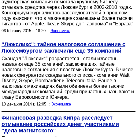
аудиторская компания помогала крупному бизнесу
отмывать средства через Люксембург в 2002-2010 годах.
Консорциум журналистов-расследователей в прошлом
году выяснил, что в махинациях замешаны более тысячи
гигантов - от Apple, Ikea и Skype до "Газпрома" и "Евраза".
06 february 2015 г. 18:20 ::
Экономика
"Люксликс": тайное налоговое соглашение с
Люксембургом заключили еще 35 компаний
Скандал "Люксликс" разрастается - стали известны
названия еще 35 компаний, заключивших тайные
налоговые соглашения с властями Люксембурга. В числе
новых фигурантов скандального списка - компании Walt
Disney, Skype, Bombardier и Telecom Italia. Ранее в
налоговых махинациях были обвинены более тысячи
международных компаний, среди причастных называют и
главу Еврокомиссии Юнкера.
10 декабря 2014 г. 12:05 ::
Экономика
Финансовая разведка Кипра расследует
отмывание российских денег участниками
"дела Магнитского"