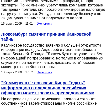
гаванями", а респектабельными офшорами, говорят
эксперты. По их мнению, убегут лишь компании, которые
там деньги прятали, кто просто оптимизировал налоговую
нагрузку - останутся. Это удар по теневому бизнесу и по
лицам, уклонявшимся от подоходного налога.
16 марта 2009 г. 11:01 ::
Экономика
Люксембург смягчит принцип банковской
тайны
Карликовое государство заявило о большей открытости
информации вслед за Андоррой и Лихтенштейном, а
также Бельгией. Правда, "Люксембург выступает за обмен
информацией по требованию, но только в определенных
случаях и при наличии четких доказательств", сказал
министр казначейства страны.
13 марта 2009 г. 17:02 ::
Экономика
"Коммерсант": согласие Кипра "сдать"
информацию о владельцах российских
офшоров может грозить преследованиями
На острове с целью оптимизации налогов и сокрытия
собственников зарегистрированы многие российские