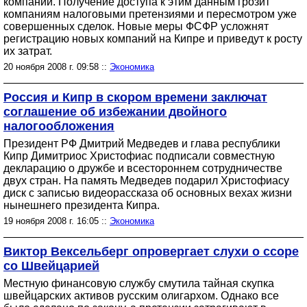
компании. Получение доступа к этим данным грозит
компаниям налоговыми претензиями и пересмотром уже
совершенных сделок. Новые меры ФСФР усложнят
регистрацию новых компаний на Кипре и приведут к росту
их затрат.
20 ноября 2008 г. 09:58 ::
Экономика
Россия и Кипр в скором времени заключат
соглашение об избежании двойного
налогообложения
Президент РФ Дмитрий Медведев и глава республики
Кипр Димитриос Христофиас подписали совместную
декларацию о дружбе и всестороннем сотрудничестве
двух стран. На память Медведев подарил Христофиасу
диск с записью видеорассказа об основных вехах жизни
нынешнего президента Кипра.
19 ноября 2008 г. 16:05 ::
Экономика
Виктор Вексельберг опровергает слухи о ссоре
со Швейцарией
Местную финансовую службу смутила тайная скупка
швейцарских активов русским олигархом. Однако все