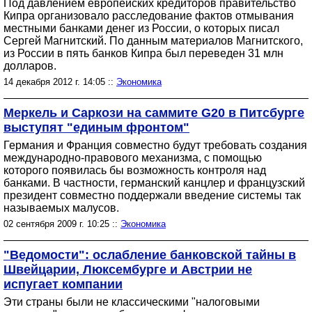
Под давлением европейских кредиторов правительство
Кипра организовало расследование фактов отмывания
местными банками денег из России, о которых писал
Сергей Магнитский. По данным материалов Магнитского,
из России в пять банков Кипра был переведен 31 млн
долларов.
14 декабря 2012 г. 14:05 ::
Экономика
Меркель и Саркози на саммите G20 в Питсбурге
выступят "единым фронтом"
Германия и Франция совместно будут требовать создания
международно-правового механизма, с помощью
которого появилась бы возможность контроля над
банками. В частности, германский канцлер и французский
президент совместно поддержали введение системы так
называемых малусов.
02 сентября 2009 г. 10:25 ::
Экономика
"Ведомости": ослабление банковской тайны в
Швейцарии, Люксембурге и Австрии не
испугает компании
Эти страны были не классическими "налоговыми