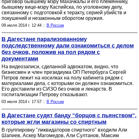
приговор бывшему мэру Махачкалы и его племяннику,
бывшему вице-мэру Каспийска, по уголовному делу,
связанному с подготовкой к теракту, серией убийств и
покушений и незаконным оборотом оружия.
09 июля 2014 г. 12:44 ::
В России
В Дагестане парализованному
подследственному дали ознакомиться с делом
без очков, положив на пол рядом с
документами
На видеозаписи, сделанной адвокатом, видно, что
бизнесмен и член президиума ОП Петербурга Сергей
Петров лежит на носилках на полу кабинета рядом с
материалами дела, с которыми он должен ознакомиться.
Его доставили из СИЗО без очков и лекарств. В
госпитализации Петрову отказывают.
03 июля 2014 г. 17:57 ::
В России
В Дагестане судят банду "борцов с пьянством",
которые жгли магазины со спиртным
В группировку "ликвидаторов спиртного" входили Али
Шапиев, Аскер Магомедов, Али Султанов, Максим