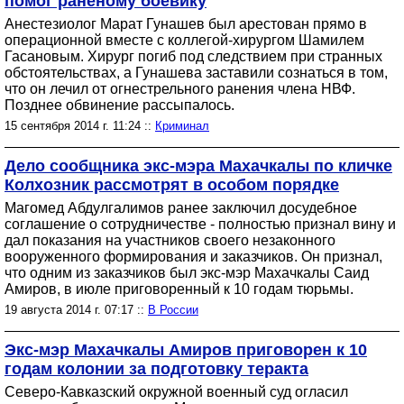
помог раненому боевику
Анестезиолог Марат Гунашев был арестован прямо в
операционной вместе с коллегой-хирургом Шамилем
Гасановым. Хирург погиб под следствием при странных
обстоятельствах, а Гунашева заставили сознаться в том,
что он лечил от огнестрельного ранения члена НВФ.
Позднее обвинение рассыпалось.
15 сентября 2014 г. 11:24 ::
Криминал
Дело сообщника экс-мэра Махачкалы по кличке
Колхозник рассмотрят в особом порядке
Магомед Абдулгалимов ранее заключил досудебное
соглашение о сотрудничестве - полностью признал вину и
дал показания на участников своего незаконного
вооруженного формирования и заказчиков. Он признал,
что одним из заказчиков был экс-мэр Махачкалы Саид
Амиров, в июле приговоренный к 10 годам тюрьмы.
19 августа 2014 г. 07:17 ::
В России
Экс-мэр Махачкалы Амиров приговорен к 10
годам колонии за подготовку теракта
Северо-Кавказский окружной военный суд огласил