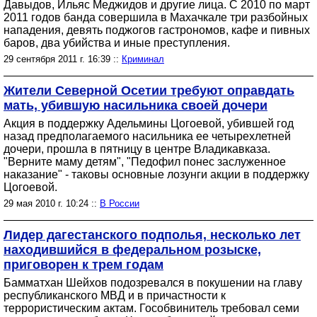
Давыдов, Ильяс Меджидов и другие лица. С 2010 по март
2011 годов банда совершила в Махачкале три разбойных
нападения, девять поджогов гастрономов, кафе и пивных
баров, два убийства и иные преступления.
29 сентября 2011 г. 16:39 ::
Криминал
Жители Северной Осетии требуют оправдать
мать, убившую насильника своей дочери
Акция в поддержку Адельмины Цогоевой, убившей год
назад предполагаемого насильника ее четырехлетней
дочери, прошла в пятницу в центре Владикавказа.
"Верните маму детям", "Педофил понес заслуженное
наказание" - таковы основные лозунги акции в поддержку
Цогоевой.
29 мая 2010 г. 10:24 ::
В России
Лидер дагестанского подполья, несколько лет
находившийся в федеральном розыске,
приговорен к трем годам
Бамматхан Шейхов подозревался в покушении на главу
республиканского МВД и в причастности к
террористическим актам. Гособвинитель требовал семи