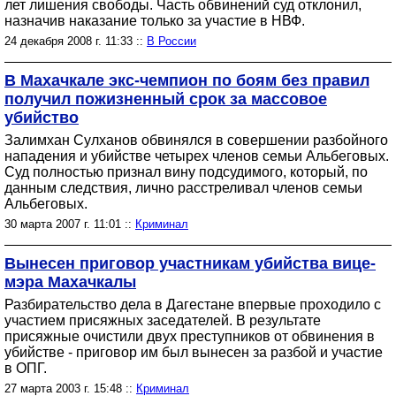
лет лишения свободы. Часть обвинений суд отклонил,
назначив наказание только за участие в НВФ.
24 декабря 2008 г. 11:33 ::
В России
В Махачкале экс-чемпион по боям без правил
получил пожизненный срок за массовое
убийство
Залимхан Сулханов обвинялся в совершении разбойного
нападения и убийстве четырех членов семьи Альбеговых.
Суд полностью признал вину подсудимого, который, по
данным следствия, лично расстреливал членов семьи
Альбеговых.
30 марта 2007 г. 11:01 ::
Криминал
Вынесен приговор участникам убийства вице-
мэра Махачкалы
Разбирательство дела в Дагестане впервые проходило с
участием присяжных заседателей. В результате
присяжные очистили двух преступников от обвинения в
убийстве - приговор им был вынесен за разбой и участие
в ОПГ.
27 марта 2003 г. 15:48 ::
Криминал