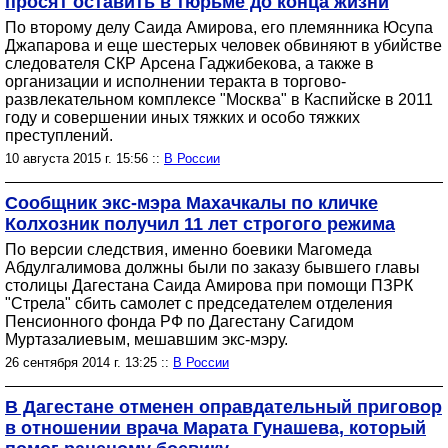
просят оставить в тюрьме до конца жизни
По второму делу Саида Амирова, его племянника Юсупа
Джапарова и еще шестерых человек обвиняют в убийстве
следователя СКР Арсена Гаджибекова, а также в
организации и исполнении теракта в торгово-
развлекательном комплексе "Москва" в Каспийске в 2011
году и совершении иных тяжких и особо тяжких
преступлений.
10 августа 2015 г. 15:56 ::
В России
Сообщник экс-мэра Махачкалы по кличке
Колхозник получил 11 лет строгого режима
По версии следствия, именно боевики Магомеда
Абдулгалимова должны были по заказу бывшего главы
столицы Дагестана Саида Амирова при помощи ПЗРК
"Стрела" сбить самолет с председателем отделения
Пенсионного фонда РФ по Дагестану Сагидом
Муртазалиевым, мешавшим экс-мэру.
26 сентября 2014 г. 13:25 ::
В России
В Дагестане отменен оправдательный приговор
в отношении врача Марата Гунашева, который