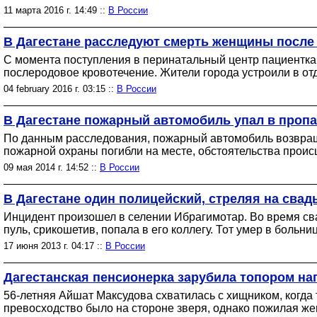
11 марта 2016 г. 14:49 ::
В России
В Дагестане расследуют смерть женщины после
С момента поступления в перинатальный центр пациентка
послеродовое кровотечение. Жители города устроили в от
04 february 2016 г. 03:15 ::
В России
В Дагестане пожарный автомобиль упал в пропа
По данным расследования, пожарный автомобиль возвраща
пожарной охраны погибли на месте, обстоятельства прои
09 мая 2014 г. 14:52 ::
В России
В Дагестане один полицейский, стреляя на свад
Инцидент произошел в селении Ибрагимотар. Во время свад
пуль, срикошетив, попала в его коллегу. Тот умер в больниц
17 июня 2013 г. 04:17 ::
В России
Дагестанская пенсионерка зарубила топором на
56-летняя Айшат Максудова схватилась с хищником, когда 
превосходство было на стороне зверя, однако пожилая же