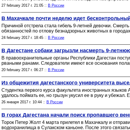
27 february 2017 г. 21:05 ::
В России
В Махачкале почти неделю идет бесконтрольный
Причиной отстрела стала гибель 9-летней девочки. Смер
обязанностей по отлову безнадзорных животных в городах 
24 february 2017 г. 18:45 ::
В России
В Дагестане собаки загрызли насмерть 9-летню
В правоохранительные органы Республики Дагестан посту
рваными ранами. Следователи имеют все основания полагат
20 february 2017 г. 06:27 ::
В России
Из общежития дагестанского университета высе
Студентка первого курса факультета иностранных языков 
удалось поймать ее, но грызун укусил ее в руку и убежал.
26 января 2017 г. 10:44 ::
В России
В горах Дагестана начали поиск пропавшего вен
Торок Петер Жолт 4 марта прилетел в Махачкалу и отправи
водохранилища в Сулакском каньоне. После этого связатьс