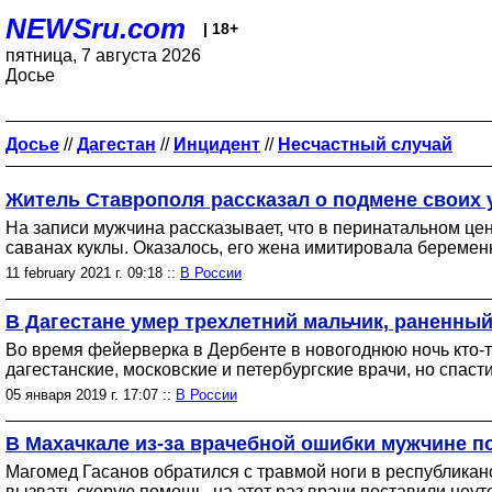
NEWSru.com
| 18+
пятница, 7 августа 2026
Досье
Досье
//
Дагестан
//
Инцидент
//
Несчастный случай
Житель Ставрополя рассказал о подмене своих 
На записи мужчина рассказывает, что в перинатальном цен
саванах куклы. Оказалось, его жена имитировала беременно
11 february 2021 г. 09:18 ::
В России
В Дагестане умер трехлетний мальчик, раненный
Во время фейерверка в Дербенте в новогоднюю ночь кто-то
дагестанские, московские и петербургские врачи, но спаст
05 января 2019 г. 17:07 ::
В России
В Махачкале из-за врачебной ошибки мужчине п
Магомед Гасанов обратился с травмой ноги в республикан
вызвать скорую помощь, на этот раз врачи поставили неут