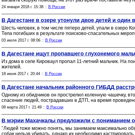
24 января 2018 г. 15:38 ::
В России
В Дагестане в озере утонули двое детей и один
Шесть человек, в том числе пятеро детей, упали в озеро К
Тела погибших в результате поисково-спасательных меро
03 июля 2017 г. 08:06 ::
В России
В Дагестане ищут пропавшего глухонемого маль
Из дома в селе Кироваул пропал 11-летний мальчик. На по
жителей.
18 июня 2017 г. 20:44 ::
В России
В Дагестане начальник районного ГИБДД расстр
Одному из обидчиков он прострелил коленную чашечку, вто
спасение людей, пострадавших в ДТП, на время проведен
08 марта 2017 г. 21:49 ::
В России
В мэрии Махачкалы предложили с пониманием от
"Людей тоже можно понять, мы занимаем максимально объек
собак нельзя убивать, однако их необходимо кастрировать 