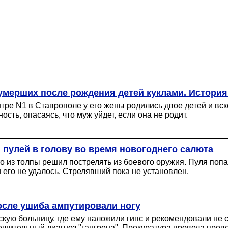
умерших после рождения детей куклами. Истори
тре N1 в Ставрополе у его жены родились двое детей и вско
сть, опасаясь, что муж уйдет, если она не родит.
 пулей в голову во время новогоднего салюта
 из толпы решил пострелять из боевого оружия. Пуля попал
и его не удалось. Стрелявший пока не установлен.
осле ушиба ампутировали ногу
скую больницу, где ему наложили гипс и рекомендовали не 
ешительный диагноз "гангрена". Прокуратура провела провер