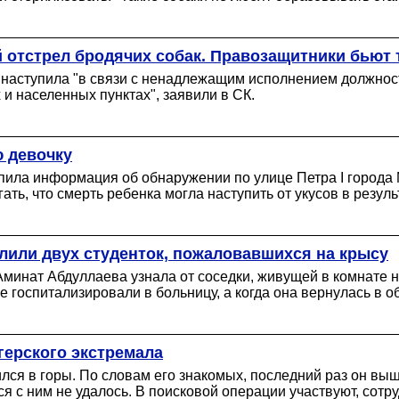
 отстрел бродячих собак. Правозащитники бьют 
ть наступила "в связи с ненадлежащим исполнением должн
и населенных пунктах", заявили в СК.
ю девочку
пила информация об обнаружении по улице Петра I города
ь, что смерть ребенка могла наступить от укусов в резуль
лили двух студенток, пожаловавшихся на крысу
Аминат Абдуллаева узнала от соседки, живущей в комнате 
 Ее госпитализировали в больницу, а когда она вернулась в 
герского экстремала
лся в горы. По словам его знакомых, последний раз он выше
я с ним не удалось. В поисковой операции участвуют, сотр