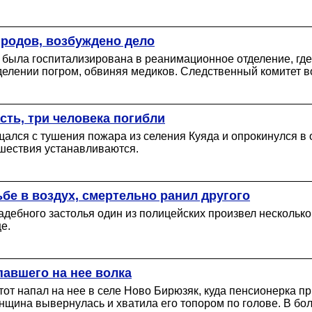
 родов, возбуждено дело
 была госпитализирована в реанимационное отделение, где
делении погром, обвиняя медиков. Следственный комитет во
сть, три человека погибли
лся с тушения пожара из селения Куяда и опрокинулся в о
сшествия устанавливаются.
ьбе в воздух, смертельно ранил другого
ебного застолья один из полицейских произвел несколько в
е.
павшего на нее волка
тот напал на нее в селе Ново Бирюзяк, куда пенсионерка п
нщина вывернулась и хватила его топором по голове. В бо