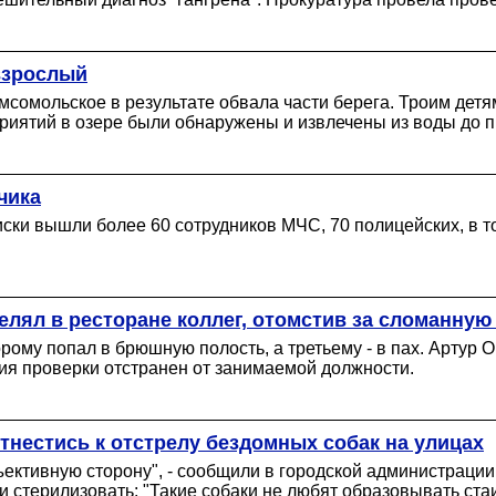
 взрослый
омсомольское в результате обвала части берега. Троим детя
приятий в озере были обнаружены и извлечены из воды до 
чика
иски вышли более 60 сотрудников МЧС, 70 полицейских, в т
елял в ресторане коллег, отомстив за сломанную
рому попал в брюшную полость, а третьему - в пах. Артур
ия проверки отстранен от занимаемой должности.
нестись к отстрелу бездомных собак на улицах
тивную сторону", - сообщили в городской администрации. 
и стерилизовать: "Такие собаки не любят образовывать ста