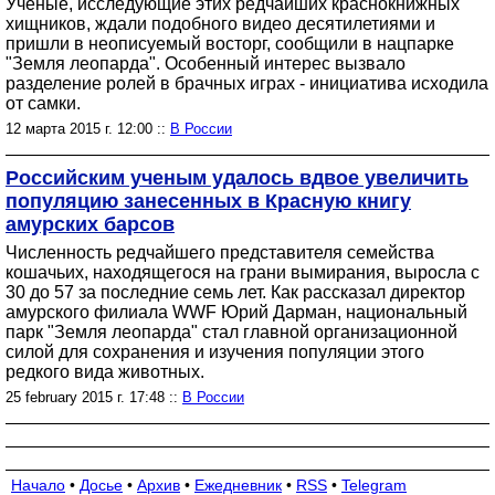
Ученые, исследующие этих редчайших краснокнижных
хищников, ждали подобного видео десятилетиями и
пришли в неописуемый восторг, сообщили в нацпарке
"Земля леопарда". Особенный интерес вызвало
разделение ролей в брачных играх - инициатива исходила
от самки.
12 марта 2015 г. 12:00 ::
В России
Российским ученым удалось вдвое увеличить
популяцию занесенных в Красную книгу
амурских барсов
Численность редчайшего представителя семейства
кошачьих, находящегося на грани вымирания, выросла с
30 до 57 за последние семь лет. Как рассказал директор
амурского филиала WWF Юрий Дарман, национальный
парк "Земля леопарда" стал главной организационной
силой для сохранения и изучения популяции этого
редкого вида животных.
25 february 2015 г. 17:48 ::
В России
Начало
•
Досье
•
Архив
•
Ежедневник
•
RSS
•
Telegram