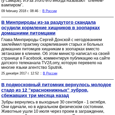
(у самцов). Из-за этого его иногда называют "оленем-
вампиром".
09 february 2018 г. 08:46 ::
В России
В Минприроды из-за раздутого скандала
осудили кормление хищников в зоопарках
домашними питомцами
Глава Минприроды Сергей Донской с негодованием
заклеймил практику скармливания старых и больных
домашних питомцев хищникам в зоопарках вместо
эвтаназии в клинике. Об этом министр написал на своей
странице в Facebook, комментируя публикацию на сайте
датского телеканала TV2/Lorry, которую перевело на
многие языки агентство Sputnik.
25 декабря 2017 г. 12:52 ::
В России
В подмосковный питомник вернулось молодое
стадо из 12 "краснокнижных" зубров,
сбежавших три месяца назад
Зубры вернулись в выходные 30 сентября - 1 октября.
Они одичали, но в идеальном физическом состоянии.
Животные ушли 10 июля через проем в заграждении,