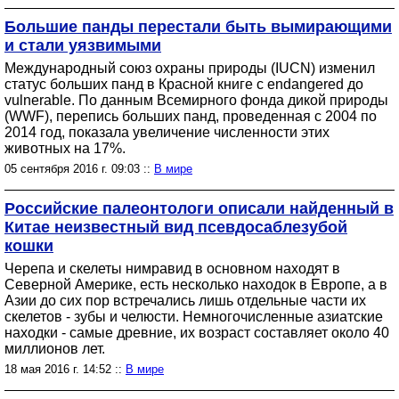
Большие панды перестали быть вымирающими
и стали уязвимыми
Международный союз охраны природы (IUCN) изменил
статус больших панд в Красной книге с endangered до
vulnerable. По данным Всемирного фонда дикой природы
(WWF), перепись больших панд, проведенная с 2004 по
2014 год, показала увеличение численности этих
животных на 17%.
05 сентября 2016 г. 09:03 ::
В мире
Российские палеонтологи описали найденный в
Китае неизвестный вид псевдосаблезубой
кошки
Черепа и скелеты нимравид в основном находят в
Северной Америке, есть несколько находок в Европе, а в
Азии до сих пор встречались лишь отдельные части их
скелетов - зубы и челюсти. Немногочисленные азиатские
находки - самые древние, их возраст составляет около 40
миллионов лет.
18 мая 2016 г. 14:52 ::
В мире