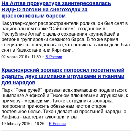
На Алтае прокуратура заинтересовалась
ВИДЕО погони на снегоходах за
краснокнижным барсом
Как утверждают распространители ролика, он был снят в
национальном парке "Сайлюгем", созданном в
Республике Алтай с целью сохранения крупнейшей в
регионе группировки снежного барса. В то же время
специалисты предполагают, что ролик на самом деле был
снят в Казахстане или Киргизии.
02 марта 2016 г. 11:30 ::
В России
Красноярский зоопарк попросил посетителей
одарить двух шимпанзе игрушками и тканями
для нарядов
Парк "Роев ручей" призвал всех желающих поделиться с
шимпанзе Анфисой и Тихоном плюшевыми игрушками, к
примеру - медведями. Также сотрудники зоопарка
попросили приносить обезьянам чистое старое
постельное белье. Тихон делает из простыней наряды, а
Анфиса - мастерит кукол для игры.
19 february 2016 г. 16:26 ::
В России