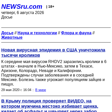
NEWSru.com
| 18+
четверг, 6 августа 2026
Досье
Досье
//
Наука и технологии
//
Флора и фауна
//
Животные
Новая вирусная эпидемия в США уничтожила
тысячи кроликов
К середине мая вирусом RHDV2 заразились кролики в 6
штатах - вначале в Нью-Мексико, затем в Техасе,
Аризоне, Колорадо, Неваде и Калифорнии.
Подтверждены случаи заболевания и в соседней
Мексике. Болезнь также угрожает популяциям зайцев и
пищух.
29 мая 2020 г. 16:04 ::
В мире
В Крыму полиция проверяет ВИДЕО, на
котором мужчина жестоко избивает щенка,
кидает об асфальт и швыряет через забор