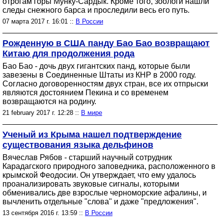
отрогам горы Мунку-Сардык. Кроме того, зоологи нашли
следы снежного барса и проследили весь его путь.
07 марта 2017 г. 16:01 ::
В России
Рожденную в США панду Бао Бао возвращают
Китаю для продолжения рода
Бао Бао - дочь двух гигантских панд, которые были
завезены в Соединенные Штаты из КНР в 2000 году.
Согласно договоренностям двух стран, все их отпрыски
являются достоянием Пекина и со временем
возвращаются на родину.
21 february 2017 г. 12:28 ::
В мире
Ученый из Крыма нашел подтверждение
существования языка дельфинов
Вячеслав Рябов - старший научный сотрудник
Карадагского природного заповедника, расположенного в
крымской Феодосии. Он утверждает, что ему удалось
проанализировать звуковые сигналы, которыми
обменивались две взрослые черноморские афалины, и
вычленить отдельные "слова" и даже "предложения".
13 сентября 2016 г. 13:59 ::
В России