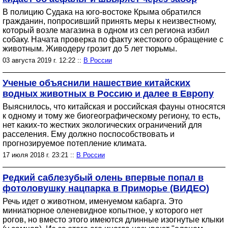
В полицию Судака на юго-востоке Крыма обратился
гражданин, попросивший принять меры к неизвестному,
который возле магазина в одном из сел региона избил
собаку. Начата проверка по факту жестокого обращение с
животным. Живодеру грозит до 5 лет тюрьмы.
03 августа 2019 г. 12:22 ::
В России
Ученые объяснили нашествие китайских
водных животных в Россию и далее в Европу
Выяснилось, что китайская и российская фауны относятся
к одному и тому же биогеографическому региону, то есть,
нет каких-то жестких экологических ограничений для
расселения. Ему должно поспособствовать и
прогнозируемое потепление климата.
17 июля 2018 г. 23:21 ::
В России
Редкий саблезубый олень впервые попал в
фотоловушку нацпарка в Приморье (ВИДЕО)
Речь идет о животном, именуемом кабарга. Это
миниатюрное оленевидное копытное, у которого нет
рогов, но вместо этого имеются длинные изогнутые клыки