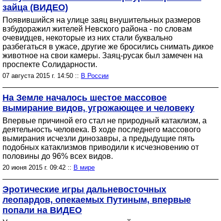
зайца (ВИДЕО)
Появившийся на улице заяц внушительных размеров
взбудоражил жителей Невского района - по словам
очевидцев, некоторые из них стали буквально
разбегаться в ужасе, другие же бросились снимать дикое
животное на свои камеры. Заяц-русак был замечен на
проспекте Солидарности.
07 августа 2015 г. 14:50 ::
В России
На Земле началось шестое массовое
вымирание видов, угрожающее и человеку
Впервые причиной его стал не природный катаклизм, а
деятельность человека. В ходе последнего массового
вымирания исчезли динозавры, а предыдущие пять
подобных катаклизмов приводили к исчезновению от
половины до 96% всех видов.
20 июня 2015 г. 09:42 ::
В мире
Эротические игры дальневосточных
леопардов, опекаемых Путиным, впервые
попали на ВИДЕО