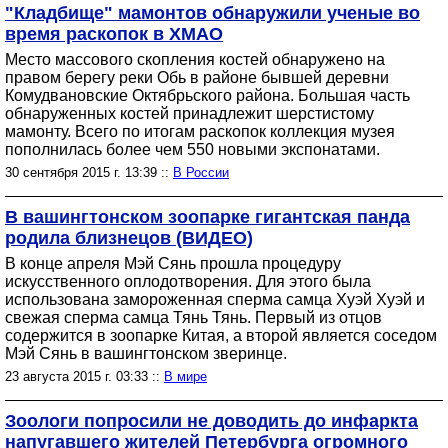
"Кладбище" мамонтов обнаружили ученые во
время раскопок в ХМАО
Место массового скопления костей обнаружено на
правом берегу реки Обь в районе бывшей деревни
Комудвановские Октябрьского района. Большая часть
обнаруженных костей принадлежит шерстистому
мамонту. Всего по итогам раскопок коллекция музея
пополнилась более чем 550 новыми экспонатами.
30 сентября 2015 г. 13:39 ::
В России
В вашингтонском зоопарке гигантская панда
родила близнецов (ВИДЕО)
В конце апреля Мэй Сянь прошла процедуру
искусственного оплодотворения. Для этого была
использована замороженная сперма самца Хуэй Хуэй и
свежая сперма самца Тянь Тянь. Первый из отцов
содержится в зоопарке Китая, а второй является соседом
Мэй Сянь в вашингтонском зверинце.
23 августа 2015 г. 03:33 ::
В мире
Зоологи попросили не доводить до инфаркта
напугавшего жителей Петербурга огромного