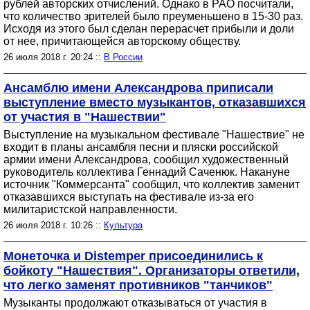
рублей авторских отчислений. Однако в РАО посчитали,
что количество зрителей было преуменьшено в 15-30 раз.
Исходя из этого был сделан перерасчет прибыли и доли
от нее, причитающейся авторскому обществу.
26 июля 2018 г. 20:24 ::
В России
Ансамблю имени Александрова приписали
выступление вместо музыкантов, отказавшихся
от участия в "Нашествии"
Выступление на музыкальном фестивале "Нашествие" не
входит в планы ансамбля песни и пляски российской
армии имени Александрова, сообщил художественный
руководитель коллектива Геннадий Саченюк. Накануне
источник "Коммерсанта" сообщил, что коллектив заменит
отказавшихся выступать на фестивале из-за его
милитаристской направленности.
26 июля 2018 г. 10:26 ::
Культура
Монеточка и Distemper присоединились к
бойкоту "Нашествия". Организаторы ответили,
что легко заменят противников "танчиков"
Музыканты продолжают отказываться от участия в