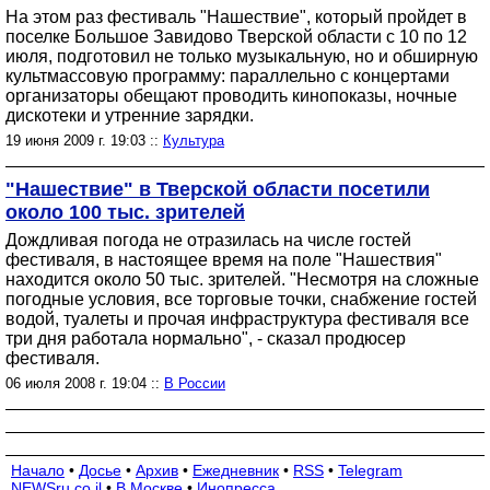
На этом раз фестиваль "Нашествие", который пройдет в
поселке Большое Завидово Тверской области с 10 по 12
июля, подготовил не только музыкальную, но и обширную
культмассовую программу: параллельно с концертами
организаторы обещают проводить кинопоказы, ночные
дискотеки и утренние зарядки.
19 июня 2009 г. 19:03 ::
Культура
"Нашествие" в Тверской области посетили
около 100 тыс. зрителей
Дождливая погода не отразилась на числе гостей
фестиваля, в настоящее время на поле "Нашествия"
находится около 50 тыс. зрителей. "Несмотря на сложные
погодные условия, все торговые точки, снабжение гостей
водой, туалеты и прочая инфраструктура фестиваля все
три дня работала нормально", - сказал продюсер
фестиваля.
06 июля 2008 г. 19:04 ::
В России
Начало
•
Досье
•
Архив
•
Ежедневник
•
RSS
•
Telegram
NEWSru.co.il
•
В Москве
•
Инопресса