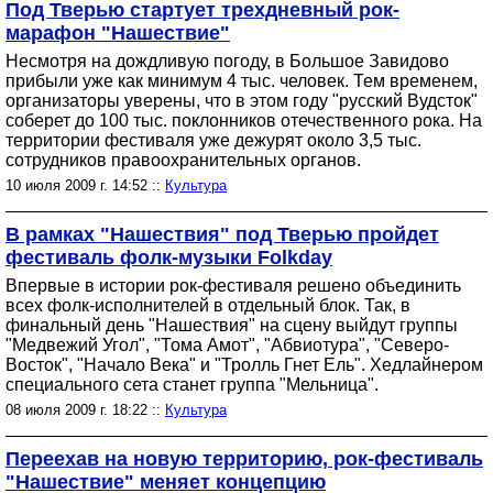
Под Тверью стартует трехдневный рок-
марафон "Нашествие"
Несмотря на дождливую погоду, в Большое Завидово
прибыли уже как минимум 4 тыс. человек. Тем временем,
организаторы уверены, что в этом году "русский Вудсток"
соберет до 100 тыс. поклонников отечественного рока. На
территории фестиваля уже дежурят около 3,5 тыс.
сотрудников правоохранительных органов.
10 июля 2009 г. 14:52 ::
Культура
В рамках "Нашествия" под Тверью пройдет
фестиваль фолк-музыки Folkday
Впервые в истории рок-фестиваля решено объединить
всех фолк-исполнителей в отдельный блок. Так, в
финальный день "Нашествия" на сцену выйдут группы
"Медвежий Угол", "Тома Амот", "Абвиотура", "Северо-
Восток", "Начало Века" и "Тролль Гнет Ель". Хедлайнером
специального сета станет группа "Мельница".
08 июля 2009 г. 18:22 ::
Культура
Переехав на новую территорию, рок-фестиваль
"Нашествие" меняет концепцию