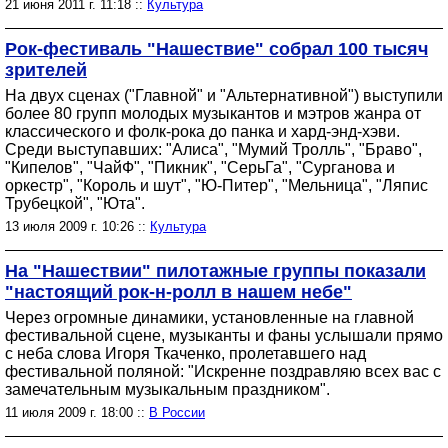
21 июня 2011 г. 11:18 ::
Культура
Рок-фестиваль "Нашествие" собрал 100 тысяч
зрителей
На двух сценах ("Главной" и "Альтернативной") выступили
более 80 групп молодых музыкантов и мэтров жанра от
классического и фолк-рока до панка и хард-энд-хэви.
Среди выступавших: "Алиса", "Мумий Тролль", "Браво",
"Кипелов", "ЧайФ", "Пикник", "СерьГа", "Сурганова и
оркестр", "Король и шут", "Ю-Питер", "Мельница", "Ляпис
Трубецкой", "Юта".
13 июля 2009 г. 10:26 ::
Культура
На "Нашествии" пилотажные группы показали
"настоящий рок-н-ролл в нашем небе"
Через огромные динамики, установленные на главной
фестивальной сцене, музыканты и фаны услышали прямо
с неба слова Игоря Ткаченко, пролетавшего над
фестивальной поляной: "Искренне поздравляю всех вас с
замечательным музыкальным праздником".
11 июля 2009 г. 18:00 ::
В России