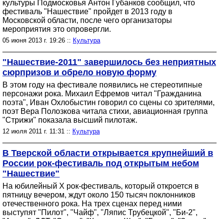
культуры Подмосковья Антон Губанков сообщил, что
фестиваль "Нашествие" пройдет в 2013 году в
Московской области, после чего организаторы
мероприятия это опровергли.
05 июня 2013 г. 19:26 ::
Культура
"Нашествие-2011" завершилось без неприятных
сюрпризов и обрело новую форму
В этом году на фестивале появились не стереотипные
персонажи рока. Михаил Ефремов читал "Гражданина
поэта", Иван Охлобыстин говорил со сцены со зрителями,
поэт Вера Полозкова читала стихи, авиационная группа
"Стрижи" показала высший пилотаж.
12 июля 2011 г. 11:31 ::
Культура
В Тверской области открывается крупнейший в
России рок-фестиваль под открытым небом
"Нашествие"
На юбилейный Х рок-фестиваль, который откроется в
пятницу вечером, ждут около 150 тысяч поклонников
отечественного рока. На трех сценах перед ними
выступят "Пилот", "Чайф", "Ляпис Трубецкой", "Би-2",