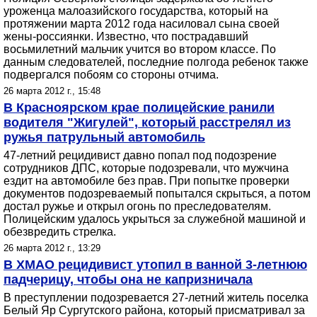
уроженца малоазийского государства, который на
протяжении марта 2012 года насиловал сына своей
жены-россиянки. Известно, что пострадавший
восьмилетний мальчик учится во втором классе. По
данным следователей, последние полгода ребенок также
подвергался побоям со стороны отчима.
26 марта 2012 г., 15:48
В Красноярском крае полицейские ранили
водителя "Жигулей", который расстрелял из
ружья патрульный автомобиль
47-летний рецидивист давно попал под подозрение
сотрудников ДПС, которые подозревали, что мужчина
ездит на автомобиле без прав. При попытке проверки
документов подозреваемый попытался скрыться, а потом
достал ружье и открыл огонь по преследователям.
Полицейским удалось укрыться за служебной машиной и
обезвредить стрелка.
26 марта 2012 г., 13:29
В ХМАО рецидивист утопил в ванной 3-летнюю
падчерицу, чтобы она не капризничала
В преступлении подозревается 27-летний житель поселка
Белый Яр Сургутского района, который присматривал за