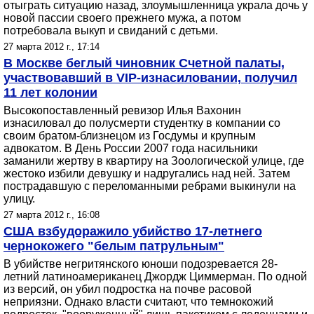
отыграть ситуацию назад, злоумышленница украла дочь у
новой пассии своего прежнего мужа, а потом
потребовала выкуп и свиданий с детьми.
27 марта 2012 г., 17:14
В Москве беглый чиновник Счетной палаты,
участвовавший в VIP-изнасиловании, получил
11 лет колонии
Высокопоставленный ревизор Илья Вахонин
изнасиловал до полусмерти студентку в компании со
своим братом-близнецом из Госдумы и крупным
адвокатом. В День России 2007 года насильники
заманили жертву в квартиру на Зоологической улице, где
жестоко избили девушку и надругались над ней. Затем
пострадавшую с переломанными ребрами выкинули на
улицу.
27 марта 2012 г., 16:08
США взбудоражило убийство 17-летнего
чернокожего "белым патрульным"
В убийстве негритянского юноши подозревается 28-
летний латиноамериканец Джордж Циммерман. По одной
из версий, он убил подростка на почве расовой
неприязни. Однако власти считают, что темнокожий