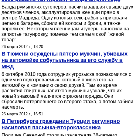
Банда румынских сутенеров, насчитывавшая свыше двух
десятков членов, эксплуатировала женщин прямо в
центре Мадрида. Одну из юных секс-рабынь приковали
цепью к батарее, сбрили ей волосы и брови, а также
пороли ее. Некоторым пленницам изуверы наносили на
запястье татуировку, помечая тем самым свой "живой
товар".
26 марта 2012 г., 18:20
В Тюмени осуждены пятеро мужчин, убивших
на автомойке собутыльника за его службу в
МВД
6 октября 2010 года сотрудник угрозыска познакомился с
одним из подозреваемых, который привел его на
автомойку в компанию своих друзей. Там во время
распития спиртных напитков мужчины узнали, что их
новый знакомый является стражем порядка. Они
сбросили потерпевшего со второго этажа, а потом забили
насмерть.
26 марта 2012 г., 16:51
В Петербурге гражданин Турции регулярно
насиловал пасынка-второклассника
Полиция Северной столицы задержала 38-летнего