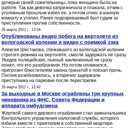
дочерью своей сожительницы, пока женщина была на
работе. Так как девочка капризничала и плакала, отчим с
уголовным прошлым избил ее, а потом отнес в ванную
комнату и утопил. Ранее подозреваемый был судим за
преступления против собственности.
26 марта 2012 г., 13:04
Опубликованы видео побега на вертолете из
вологодской колонии и видео с поимкой зэка
Алексея Шестакова, сбежавшего из вологодской колонии
строгого режима на вертолете, смогли задержать не сразу.
Увидев полицейских, пьяный заключенный не сразу
понял, что его разоблачили. Но потом опомнился,
пригрозил блюстителям закона гранатой и поехал прочь.
Погоня возобновилась, а вторично задержали
преступника на парковке после перестрелки.
26 марта 2012 г., 12:42
За выходные в Москве ограблены три крупных
чиновника из ФНС, Совета Федерации и
аппарата омбудсмена
Жертвой самого дерзкого ограбления стал замначальника
Контрольного управления налоговой службы, которого
избили вместе с приятелем в собственной квартире.