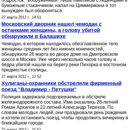
подросток, "вооруженный" лишь пакетиком с леденцами и
бумажным стаканчиком, напал на Циммермана и тот
вынужден был обороняться.
27 марта 2012 г., 14:51
Московский дворник нашел чемодан с
останками женщины, а голову убитой
обнаружили в Балашихе
Чемодан, в котором находилось обезглавленное тело
женщины средних лет без нижних конечностей,
обнаружили 26 марта во дворе доме на Дмитровском
шоссе в Москве. Уже через несколько часов голову и
бедра убитой нашли на берегу реки Пехорка в восточном
предместье столицы.
27 марта 2012 г., 12:52
Хулиганы-охранники обстреляли фирменный
поезд "Владимир - Петушки"
Полиция задержала подозреваемых в обстреле
железнодорожного состава. Ими оказались 28-летний
Роман Архипов и 21-летний Александр Терехов. По
словам молодых людей, они праздновали день рождения
и хотели остановить поезд, чтобы продолжить вечеринку в
ближайшем городе.
27 марта 2012 г., 11:57