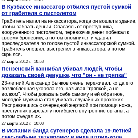
В Кузбассе инкассатор отбился пустой сумкой
от грабителя с пистолетом
Грабитель напал на инкассатора, когда он вошел в здание,
чтобы забрать деньги. Спасаясь от преступника,
вооруженного пистолетом, перевозчик денег побежал к
своему броневику, а потом опомнился и ударил
преследователя по голове пустой инкассаторской сумкой.
Грабитель опешил, выстрелил в инкассатора, а потом
скрылся.
27 марта 2012 г., 10:58
Пензенский каннибал убивал людей, чтобы
доказать своей девушке, что "он - не тряпка"
23-летний Александр Бычков очень переживал, когда его
возлюбленная укоряла его, называя "тряпкой, а не
волком". Чтобы доказать себе самому и ей обратное,
молодой мужчина стал убивать случайных прохожих.
Расправившись с очередной жертвой при помощи ножа,
преступник вырезал у погибшего внутренние органы, а
потом съедал их.
27 марта 2012 г., 10:08
В Испании банда сутенеров сделала 19-летней
секс-рабыне татуировку в виде штрих-кода