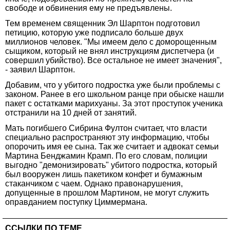
свободе и обвинения ему не предъявлены.
Тем временем священник Эл Шарптон подготовил
петицию, которую уже подписало больше двух
миллионов человек. "Мы имеем дело с доморощенным
сыщиком, который не внял инструкциям диспетчера (и
совершил убийство). Все остальное не имеет значения",
- заявил Шарптон.
Добавим, что у убитого подростка уже были проблемы с
законом. Ранее в его школьном ранце при обыске нашли
пакет с остатками марихуаны. За этот проступок ученика
отстранили на 10 дней от занятий.
Мать погибшего Сибрина Фултон считает, что власти
специально распространяют эту информацию, чтобы
опорочить имя ее сына. Так же считает и адвокат семьи
Мартина Бенджамин Крамп. По его словам, полиции
выгодно "демонизировать" убитого подростка, который
был вооружен лишь пакетиком конфет и бумажным
стаканчиком с чаем. Однако правонарушения,
допущенные в прошлом Мартином, не могут служить
оправданием поступку Циммермана.
ССЫЛКИ ПО ТЕМЕ