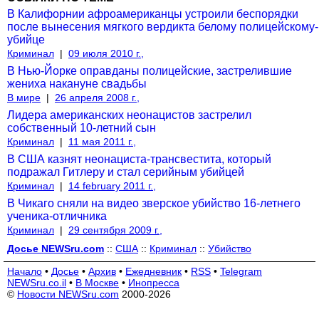
В Калифорнии афроамериканцы устроили беспорядки
после вынесения мягкого вердикта белому полицейскому-
убийце
Криминал
|
09 июля 2010 г.,
В Нью-Йорке оправданы полицейские, застрелившие
жениха накануне свадьбы
В мире
|
26 апреля 2008 г.,
Лидера американских неонацистов застрелил
собственный 10-летний сын
Криминал
|
11 мая 2011 г.,
В США казнят неонациста-трансвестита, который
подражал Гитлеру и стал серийным убийцей
Криминал
|
14 february 2011 г.,
В Чикаго сняли на видео зверское убийство 16-летнего
ученика-отличника
Криминал
|
29 сентября 2009 г.,
Досье NEWSru.com
::
США
::
Криминал
::
Убийство
Начало
•
Досье
•
Архив
•
Ежедневник
•
RSS
•
Telegram
NEWSru.co.il
•
В Москве
•
Инопресса
©
Новости NEWSru.com
2000-2026