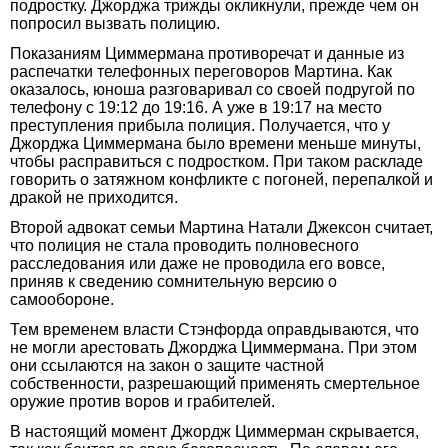
подростку. Джорджа трижды окликнули, прежде чем он
попросил вызвать полицию.
Показаниям Циммермана противоречат и данные из
распечатки телефонных переговоров Мартина. Как
оказалось, юноша разговаривал со своей подругой по
телефону с 19:12 до 19:16. А уже в 19:17 на место
преступления прибыла полиция. Получается, что у
Джорджа Циммермана было времени меньше минуты,
чтобы расправиться с подростком. При таком раскладе
говорить о затяжном конфликте с погоней, перепалкой и
дракой не приходится.
Второй адвокат семьи Мартина Натали Джексон считает,
что полиция не стала проводить полновесного
расследования или даже не проводила его вовсе,
приняв к сведению сомнительную версию о
самообороне.
Тем временем власти Стэнфорда оправдываются, что
не могли арестовать Джорджа Циммермана. При этом
они ссылаются на закон о защите частной
собственности, разрешающий применять смертельное
оружие против воров и грабителей.
В настоящий момент Джордж Циммерман скрывается,