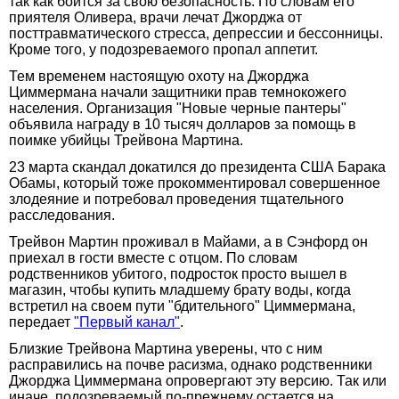
так как боится за свою безопасность. По словам его
приятеля Оливера, врачи лечат Джорджа от
посттравматического стресса, депрессии и бессонницы.
Кроме того, у подозреваемого пропал аппетит.
Тем временем настоящую охоту на Джорджа
Циммермана начали защитники прав темнокожего
населения. Организация "Новые черные пантеры"
объявила награду в 10 тысяч долларов за помощь в
поимке убийцы Трейвона Мартина.
23 марта скандал докатился до президента США Барака
Обамы, который тоже прокомментировал совершенное
злодеяние и потребовал проведения тщательного
расследования.
Трейвон Мартин проживал в Майами, а в Сэнфорд он
приехал в гости вместе с отцом. По словам
родственников убитого, подросток просто вышел в
магазин, чтобы купить младшему брату воды, когда
встретил на своем пути "бдительного" Циммермана,
передает
"Первый канал"
.
Близкие Трейвона Мартина уверены, что с ним
расправились на почве расизма, однако родственники
Джорджа Циммермана опровергают эту версию. Так или
иначе, подозреваемый по-прежнему остается на