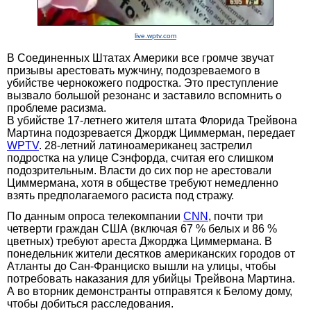
live.wptv.com
В Соединенных Штатах Америки все громче звучат
призывы арестовать мужчину, подозреваемого в
убийстве чернокожего подростка. Это преступление
вызвало большой резонанс и заставило вспомнить о
проблеме расизма.
В убийстве 17-летнего жителя штата Флорида Трейвона
Мартина подозревается Джордж Циммерман, передает
WPTV
. 28-летний латиноамериканец застрелил
подростка на улице Сэнфорда, считая его слишком
подозрительным. Власти до сих пор не арестовали
Циммермана, хотя в обществе требуют немедленно
взять предполагаемого расиста под стражу.
По данным опроса телекомпании
CNN
, почти три
четверти граждан США (включая 67 % белых и 86 %
цветных) требуют ареста Джорджа Циммермана. В
понедельник жители десятков американских городов от
Атланты до Сан-Франциско вышли на улицы, чтобы
потребовать наказания для убийцы Трейвона Мартина.
А во вторник демонстранты отправятся к Белому дому,
чтобы добиться расследования.