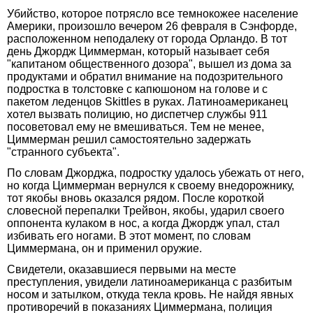
Убийство, которое потрясло все темнокожее население
Америки, произошло вечером 26 февраля в Сэнфорде,
расположенном неподалеку от города Орландо. В тот
день Джордж Циммерман, который называет себя
"капитаном общественного дозора", вышел из дома за
продуктами и обратил внимание на подозрительного
подростка в толстовке с капюшоном на голове и с
пакетом леденцов Skittles в руках. Латиноамериканец
хотел вызвать полицию, но диспетчер службы 911
посоветовал ему не вмешиваться. Тем не менее,
Циммерман решил самостоятельно задержать
"странного субъекта".
По словам Джорджа, подростку удалось убежать от него,
но когда Циммерман вернулся к своему внедорожнику,
тот якобы вновь оказался рядом. После короткой
словесной перепалки Трейвон, якобы, ударил своего
оппонента кулаком в нос, а когда Джордж упал, стал
избивать его ногами. В этот момент, по словам
Циммермана, он и применил оружие.
Свидетели, оказавшиеся первыми на месте
преступления, увидели латиноамериканца с разбитым
носом и затылком, откуда текла кровь. Не найдя явных
противоречий в показаниях Циммермана, полиция