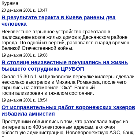
Курама.
20 декабря 2001 г., 10:47
В результате теракта в Киеве ранены два
человека
Неизвестное взрывное устройство сработало в
палисаднике возле жилых домов в Деснянском районе
города. По одной из версий, разорвался снаряд времен
Великой Отечественной войны.
19 декабря 2001 г., 19:08
В столице неизвестные покушались на жизнь
бывшего сотрудника ЦРУБОП
Около 15:30 в 1-м Щипковском переулке киллеры сделали
несколько выстрелов в Михаила Романова, после чего
скрылись на автомобиле "Ока". Раненый
госпитализирован в тяжелом состоянии.
19 декабря 2001 г., 18:54
От исправительных работ воронежских хакеров
избавила амнистия
Преступники обвинялись в том, что разослали вирус из
интернета по 400 электронным адресам, включая
областную администрацию, Нововоронежскую АЭС, банк,