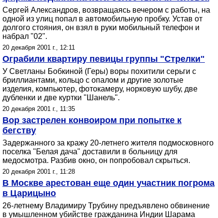
Сергей Александров, возвращаясь вечером с работы, на
одной из улиц попал в автомобильную пробку. Устав от
долгого стояния, он взял в руки мобильный телефон и
набрал "02".
20 декабря 2001 г., 12:11
Ограбили квартиру певицы группы "Стрелки"
У Светланы Бобкиной (Геры) воры похитили серьги с
бриллиантами, кольцо с опалом и другие золотые
изделия, компьютер, фотокамеру, норковую шубу, две
дубленки и две куртки "Шанель".
20 декабря 2001 г., 11:35
Вор застрелен конвоиром при попытке к
бегству
Задержанного за кражу 20-летнего жителя подмосковного
поселка "Белая дача" доставили в больницу для
медосмотра. Разбив окно, он попробовал скрыться.
20 декабря 2001 г., 11:28
В Москве арестован еще один участник погрома
в Царицыно
26-летнему Владимиру Трубину предъявлено обвинение
в умышленном убийстве гражданина Индии Шарама