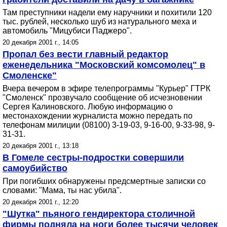
Там преступники надели ему наручники и похитили 120
тыс. рублей, несколько шуб из натурального меха и
автомобиль "Мицубиси Паджеро".
20 декабря 2001 г., 14:05
Пропал без вести главный редактор
еженедельника "Московский комсомолец" в
Смоленске"
Вчера вечером в эфире телепрограммы "Курьер" ГТРК
"Смоленск" прозвучало сообщение об исчезновении
Сергея Калиновского. Любую информацию о
местонахождении журналиста можно передать по
телефонам милиции (08100) 3-19-03, 9-16-00, 9-33-98, 9-
31-31.
20 декабря 2001 г., 13:18
В Гомеле сестры-подростки совершили
самоубийство
При погибших обнаружены предсмертные записки со
словами: "Мама, ты нас убила".
20 декабря 2001 г., 12:20
"Шутка" пьяного гендиректора столичной
фирмы подняла на ноги более тысячи человек