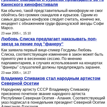
Каннского кинофестиваля
Как обычно, такой представительный кинофорум не смог
обойтись без громких скандалов и курьезов. Одним из
самых досадных конфузов следует считать, конечно же,
инцидент с обнажением груди французской звезды Софи
Марсо.
23 мая 2005 г., 15:10
Любовь Слиска предлагает наказывать поп-
звезд за пение под "фанеру"
Как заявила первый вице-спикер Госдумы Любовь
Слиска, соответствующее изменение в закон может быть
принято уже в весеннюю сессию. По мнению
парламентариев, в случаях использования на концертах
"фанеры" слушателей должны предупреждать заранее.
23 мая 2005 г., 14:27
Владимир Спиваков стал народным артистом
Северной Осетии
Народному артисту СССР Владимиру Спивакову
присвоено почетное звание народного артиста
Республики Северная Осетия - Алания. Соответствующий
указ подписал в понедельник президент Северной Осетии
Александр Дзасохов.