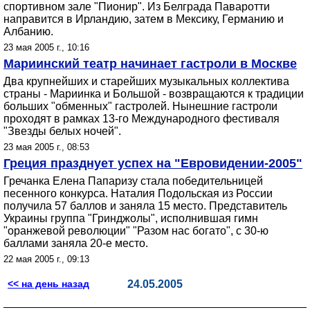
спортивном зале "Пионир". Из Белграда Паваротти
направится в Ирландию, затем в Мексику, Германию и
Албанию.
23 мая 2005 г., 10:16
Мариинский театр начинает гастроли в Москве
Два крупнейших и старейших музыкальных коллектива
страны - Мариинка и Большой - возвращаются к традиции
больших "обменных" гастролей. Нынешние гастроли
проходят в рамках 13-го Международного фестиваля
"Звезды белых ночей".
23 мая 2005 г., 08:53
Греция празднует успех на "Евровидении-2005"
Гречанка Елена Папаризу стала победительницей
песенного конкурса. Наталия Подольская из России
получила 57 баллов и заняла 15 место. Представитель
Украины группа "Гринджолы", исполнившая гимн
"оранжевой революции" "Разом нас богато", с 30-ю
баллами заняла 20-е место.
22 мая 2005 г., 09:13
<< на день назад
24.05.2005