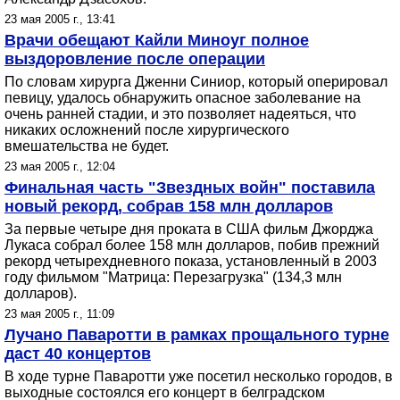
23 мая 2005 г., 13:41
Врачи обещают Кайли Миноуг полное
выздоровление после операции
По словам хирурга Дженни Синиор, который оперировал
певицу, удалось обнаружить опасное заболевание на
очень ранней стадии, и это позволяет надеяться, что
никаких осложнений после хирургического
вмешательства не будет.
23 мая 2005 г., 12:04
Финальная часть "Звездных войн" поставила
новый рекорд, собрав 158 млн долларов
За первые четыре дня проката в США фильм Джорджа
Лукаса собрал более 158 млн долларов, побив прежний
рекорд четырехдневного показа, установленный в 2003
году фильмом "Матрица: Перезагрузка" (134,3 млн
долларов).
23 мая 2005 г., 11:09
Лучано Паваротти в рамках прощального турне
даст 40 концертов
В ходе турне Паваротти уже посетил несколько городов, в
выходные состоялся его концерт в белградском