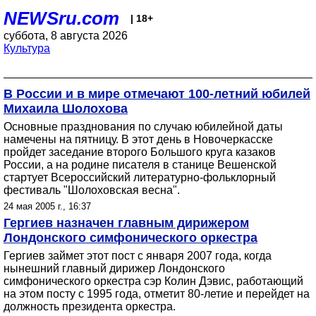
NEWSru.com
| 18+
суббота, 8 августа 2026
Культура
В России и в мире отмечают 100-летний юбилей
Михаила Шолохова
Основные празднования по случаю юбилейной даты
намечены на пятницу. В этот день в Новочеркасске
пройдет заседание второго Большого круга казаков
России, а на родине писателя в станице Вешенской
стартует Всероссийский литературно-фольклорный
фестиваль "Шолоховская весна".
24 мая 2005 г., 16:37
Гергиев назначен главным дирижером
Лондонского симфонического оркестра
Гергиев займет этот пост с января 2007 года, когда
нынешний главный дирижер Лондонского
симфонического оркестра сэр Колин Дэвис, работающий
на этом посту с 1995 года, отметит 80-летие и перейдет на
должность президента оркестра.