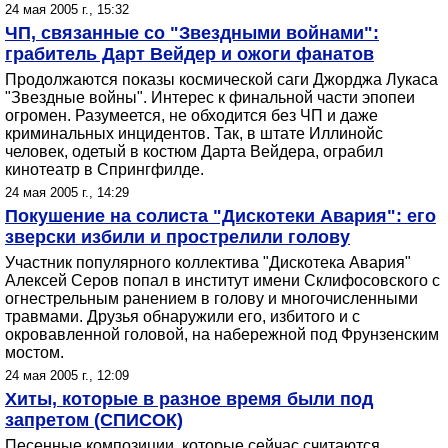
24 мая 2005 г., 15:32
ЧП, связанные со "Звездными войнами":
грабитель Дарт Вейдер и ожоги фанатов
Продолжаются показы космической саги Джорджа Лукаса
"Звездные войны". Интерес к финальной части эпопеи
огромен. Разумеется, не обходится без ЧП и даже
криминальных инцидентов. Так, в штате Иллинойс
человек, одетый в костюм Дарта Вейдера, ограбил
кинотеатр в Спрингфилде.
24 мая 2005 г., 14:29
Покушение на солиста "Дискотеки Авария": его
зверски избили и прострелили голову
Участник популярного коллектива "Дискотека Авария"
Алексей Серов попал в институт имени Склифосовского с
огнестрельным ранением в голову и многочисленными
травмами. Друзья обнаружили его, избитого и с
окровавленной головой, на набережной под Фрунзенским
мостом.
24 мая 2005 г., 12:09
Хиты, которые в разное время были под
запретом (СПИСОК)
Песенные композиции, которые сейчас считаются