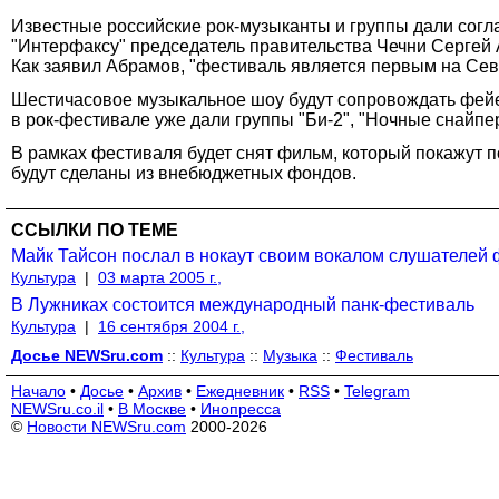
Известные российские рок-музыканты и группы дали согла
"Интерфаксу" председатель правительства Чечни Сергей
Как заявил Абрамов, "фестиваль является первым на Сев
Шестичасовое музыкальное шоу будут сопровождать фейе
в рок-фестивале уже дали группы "Би-2", "Ночные снайперы
В рамках фестиваля будет снят фильм, который покажут по
будут сделаны из внебюджетных фондов.
ССЫЛКИ ПО ТЕМЕ
Майк Тайсон послал в нокаут своим вокалом слушателей
Культура
|
03 марта 2005 г.,
В Лужниках состоится международный панк-фестиваль
Культура
|
16 сентября 2004 г.,
Досье NEWSru.com
::
Культура
::
Музыка
::
Фестиваль
Начало
•
Досье
•
Архив
•
Ежедневник
•
RSS
•
Telegram
NEWSru.co.il
•
В Москве
•
Инопресса
©
Новости NEWSru.com
2000-2026