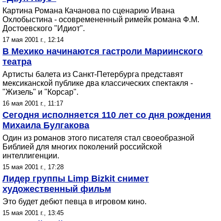
Картина Романа Качанова по сценарию Ивана
Охлобыстина - осовремененный римейк романа Ф.М.
Достоевского "Идиот".
17 мая 2001 г., 12:14
В Мехико начинаются гастроли Мариинского
театра
Артисты балета из Санкт-Петербурга представят
мексиканской публике два классических спектакля -
"Жизель" и "Корсар".
16 мая 2001 г., 11:17
Сегодня исполняется 110 лет со дня рождения
Михаила Булгакова
Один из романов этого писателя стал своеобразной
Библией для многих поколений российской
интеллигенции.
15 мая 2001 г., 17:28
Лидер группы Limp Bizkit снимет
художественный фильм
Это будет дебют певца в игровом кино.
15 мая 2001 г., 13:45