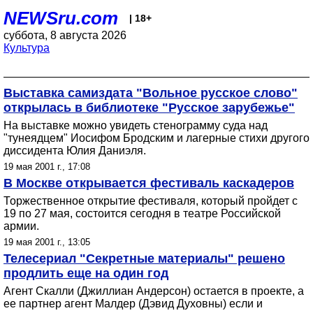
NEWSru.com
| 18+
суббота, 8 августа 2026
Культура
Выставка самиздата "Вольное русское слово"
открылась в библиотеке "Русское зарубежье"
На выставке можно увидеть стенограмму суда над
"тунеядцем" Иосифом Бродским и лагерные стихи другого
диссидента Юлия Даниэля.
19 мая 2001 г., 17:08
В Москве открывается фестиваль каскадеров
Торжественное открытие фестиваля, который пройдет с
19 по 27 мая, состоится сегодня в театре Российской
армии.
19 мая 2001 г., 13:05
Телесериал "Секретные материалы" решено
продлить еще на один год
Агент Скалли (Джиллиан Андерсон) остается в проекте, а
ее партнер агент Малдер (Дэвид Духовны) если и