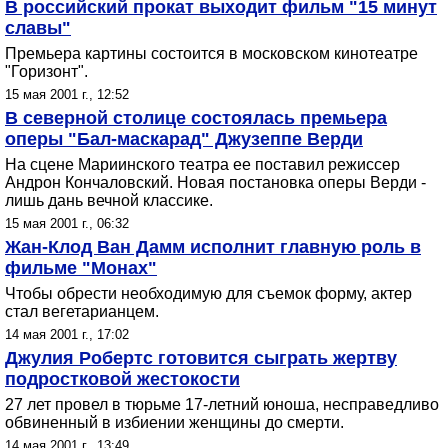
В российский прокат выходит фильм "15 минут
славы"
Премьера картины состоится в московском кинотеатре
"Горизонт".
15 мая 2001 г., 12:52
В северной столице состоялась премьера
оперы "Бал-маскарад" Джузеппе Верди
На сцене Мариинского театра ее поставил режиссер
Андрон Кончаловский. Новая постановка оперы Верди -
лишь дань вечной классике.
15 мая 2001 г., 06:32
Жан-Клод Ван Дамм исполнит главную роль в
фильме "Монах"
Чтобы обрести необходимую для съемок форму, актер
стал вегетарианцем.
14 мая 2001 г., 17:02
Джулия Робертс готовится сыграть жертву
подростковой жестокости
27 лет провел в тюрьме 17-летний юноша, несправедливо
обвиненный в избиении женщины до смерти.
14 мая 2001 г., 13:49