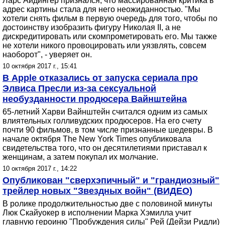
Ларс Айдингер признался, что массированная критика в
адрес картины стала для него неожиданностью. "Мы
хотели снять фильм в первую очередь для того, чтобы по
достоинству изобразить фигуру Николая II, а не
дискредитировать или скомпрометировать его. Мы также
не хотели никого провоцировать или уязвлять, совсем
наоборот", - уверяет он.
10 октября 2017 г., 15:41
В Apple отказались от запуска сериала про
Элвиса Пресли из-за сексуальной
необузданности продюсера Вайнштейна
65-летний Харви Вайнштейн считался одним из самых
влиятельных голливудских продюсеров. На его счету
почти 90 фильмов, в том числе признанные шедевры. В
начале октября The New York Times опубликовала
свидетельства того, что он десятилетиями приставал к
женщинам, а затем покупал их молчание.
10 октября 2017 г., 14:22
Опубликован "сверхэпичный" и "грандиозный"
трейлер новых "Звездных войн" (ВИДЕО)
В ролике продолжительностью две с половиной минуты
Люк Скайуокер в исполнении Марка Хэмилла учит
главную героиню "Пробуждения силы" Рей (Дейзи Ридли)