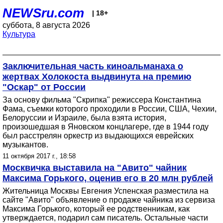
NEWSru.com
| 18+
суббота, 8 августа 2026
Культура
Заключительная часть киноальманаха о
жертвах Холокоста выдвинута на премию
"Оскар" от России
За основу фильма "Скрипка" режиссера Константина
Фама, съемки которого проходили в России, США, Чехии,
Белоруссии и Израиле, была взята история,
произошедшая в Яновском концлагере, где в 1944 году
был расстрелян оркестр из выдающихся еврейских
музыкантов.
11 октября 2017 г., 18:58
Москвичка выставила на "Авито" чайник
Максима Горького, оценив его в 20 млн рублей
Жительница Москвы Евгения Успенская разместила на
сайте "Авито" объявление о продаже чайника из сервиза
Максима Горького, который ее родственникам, как
утверждается, подарил сам писатель. Остальные части