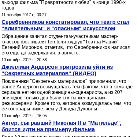
выхода фильма "Превратности любви" в конце 1990-х
годов.
11 октября 2017 г., 00:27
Серебренников констатировал, что театр стал
"влиятельным" и "опасным" искусством
Обращение зачитал студентам-участникам мастер-
классов фестиваля Territoriя худрук "Театра Наций"
Евгений Миронов, отметив, что Серебренников написал
его еще до задержания, в августе.
10 октября 2017 г., 20:58
Джиллиан Андерсон пригрозила уйти из
"Секретных материалов" (ВИДЕО)
Поклонники "Секретных материалов" припомнили, что
ранее Андерсон возмущалась тем фактом, что в команде
сериала нет ни одной женщины-сценариста, а из 207
эпизодов только два были сняты женщинами-
режиссерами. Кроме того, актриса возмущалась тем, что
ее гонорары ниже, чем у Дэвида Духовны.
10 октября 2017 г., 16:05
Актер, сыгравший Николая II в "Матильде",
боится идти на премьеру фильма