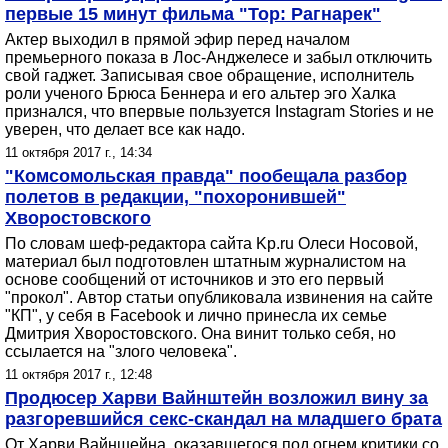
первые 15 минут фильма "Тор: Рагнарек"
Актер выходил в прямой эфир перед началом
премьерного показа в Лос-Анджелесе и забыл отключить
свой гаджет. Записывая свое обращение, исполнитель
роли ученого Брюса Беннера и его альтер эго Халка
признался, что впервые пользуется Instagram Stories и не
уверен, что делает все как надо.
11 октября 2017 г., 14:34
"Комсомольская правда" пообещала разбор
полетов в редакции, "похоронившей"
Хворостовского
По словам шеф-редактора сайта Kp.ru Олеси Носовой,
материал был подготовлен штатным журналистом на
основе сообщений от источников и это его первый
"прокол". Автор статьи опубликовала извинения на сайте
"КП", у себя в Facebook и лично принесла их семье
Дмитрия Хворостовского. Она винит только себя, но
ссылается на "злого человека".
11 октября 2017 г., 12:48
Продюсер Харви Вайнштейн возложил вину за
разгоревшийся секс-скандал на младшего брата
От Харви Вайншейна, оказавшегося под огнем критики со