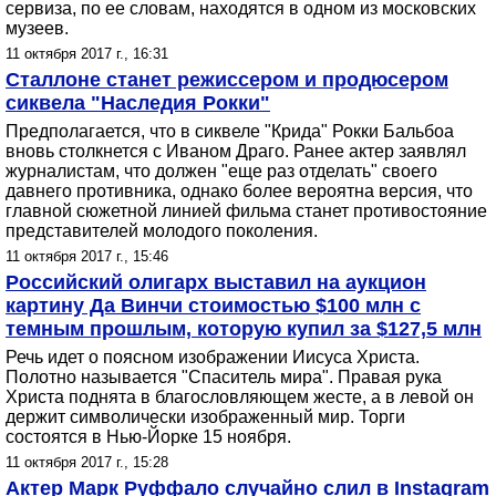
сервиза, по ее словам, находятся в одном из московских
музеев.
11 октября 2017 г., 16:31
Сталлоне станет режиссером и продюсером
сиквела "Наследия Рокки"
Предполагается, что в сиквеле "Крида" Рокки Бальбоа
вновь столкнется с Иваном Драго. Ранее актер заявлял
журналистам, что должен "еще раз отделать" своего
давнего противника, однако более вероятна версия, что
главной сюжетной линией фильма станет противостояние
представителей молодого поколения.
11 октября 2017 г., 15:46
Российский олигарх выставил на аукцион
картину Да Винчи стоимостью $100 млн с
темным прошлым, которую купил за $127,5 млн
Речь идет о поясном изображении Иисуса Христа.
Полотно называется "Спаситель мира". Правая рука
Христа поднята в благословляющем жесте, а в левой он
держит символически изображенный мир. Торги
состоятся в Нью-Йорке 15 ноября.
11 октября 2017 г., 15:28
Актер Марк Руффало случайно слил в Instagram