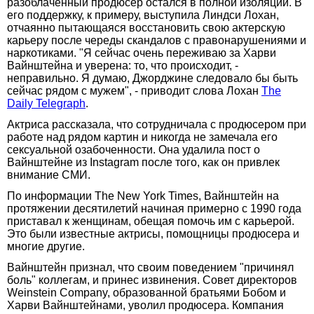
разоблаченный продюсер остался в полной изоляции. В
его поддержку, к примеру, выступила Линдси Лохан,
отчаянно пытающаяся восстановить свою актерскую
карьеру после череды скандалов с правонарушениями и
наркотиками. "Я сейчас очень переживаю за Харви
Вайнштейна и уверена: то, что происходит, -
неправильно. Я думаю, Джорджине следовало бы быть
сейчас рядом с мужем", - приводит слова Лохан
The
Daily Telegraph
.
Актриса рассказала, что сотрудничала с продюсером при
работе над рядом картин и никогда не замечала его
сексуальной озабоченности. Она удалила пост о
Вайнштейне из Instagram после того, как он привлек
внимание СМИ.
По информации The New York Times, Вайнштейн на
протяжении десятилетий начиная примерно с 1990 года
приставал к женщинам, обещая помочь им с карьерой.
Это были известные актрисы, помощницы продюсера и
многие другие.
Вайнштейн признал, что своим поведением "причинял
боль" коллегам, и принес извинения. Совет директоров
Weinstein Company, образованной братьями Бобом и
Харви Вайнштейнами, уволил продюсера. Компания