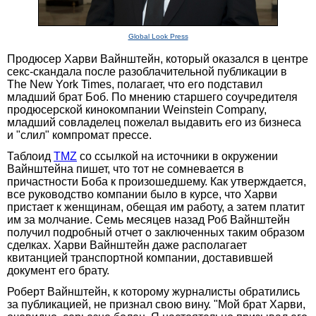
Global Look Press
Продюсер Харви Вайнштейн, который оказался в центре
секс-скандала после разоблачительной публикации в
The New York Times, полагает, что его подставил
младший брат Боб. По мнению старшего соучредителя
продюсерской кинокомпании Weinstein Company,
младший совладелец пожелал выдавить его из бизнеса
и "слил" компромат прессе.
Таблоид
TMZ
со ссылкой на источники в окружении
Вайнштейна пишет, что тот не сомневается в
причастности Боба к произошедшему. Как утверждается,
все руководство компании было в курсе, что Харви
пристает к женщинам, обещая им работу, а затем платит
им за молчание. Семь месяцев назад Роб Вайнштейн
получил подробный отчет о заключенных таким образом
сделках. Харви Вайнштейн даже располагает
квитанцией транспортной компании, доставившей
документ его брату.
Роберт Вайнштейн, к которому журналисты обратились
за публикацией, не признал свою вину. "Мой брат Харви,