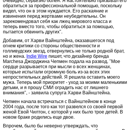
очевидно, серьезно болен. Я настоятельно призывал его
обратиться за профессиональной помощью, поскольку
видел, что он в этом нуждается. Его раскаяние и
извинения перед жертвами неубедительны. Он
зарекомендовал себя как лжец мирового класса и
теперь вместо того, чтобы обратиться за помощью,
пытается обвинить других".
Добавим, от Харви Вайнштейна, оказавшегося под
огнем критики со стороны общественности и
голливудских звезд, отвернулись не только родной брат,
но и жена.
Indie Wire
пишет, что дизайнер бренда
Marchesa Джорджина Чепмен подала на развод. "Мое
сердце разрывается при мысли о всех женщинах,
которые испытали огромную боль из-за всех этих
непростительных действий. Я решила оставить моего
мужа. Теперь мой приоритет - уход за моими маленькими
детьми, и я прошу СМИ оградить нас от лишнего
внимания", - заявила супруга Харви Вайнштейна.
Чепмен начала встречаться с Вайнштейном в конце
2004 года, после того как тот развелся со своей первой
женой Евой Чилтон, с которой у них было трое детей. В
новом браке родились еще двое.
Впрочем, было бы неверно утверждать, что