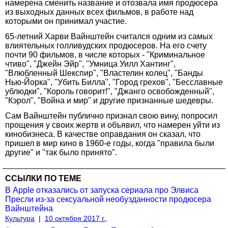
намерена сменить название и отозвала имя продюсера
из выходных данных всех фильмов, в работе над
которыми он принимал участие.
65-летний Харви Вайнштейн считался одним из самых
влиятельных голливудских продюсеров. На его счету
почти 90 фильмов, в числе которых - "Криминальное
чтиво", "Джейн Эйр", "Умница Уилл Хантинг",
"Влюбленный Шекспир", "Властелин колец", "Банды
Нью-Йорка", "Убить Билла", "Город грехов", "Бесславные
ублюдки", "Король говорит!", "Джанго освобожденный",
"Кэрол", "Война и мир" и другие признанные шедевры.
Сам Вайнштейн публично признал свою вину, попросил
прощения у своих жертв и объявил, что намерен уйти из
кинобизнеса. В качестве оправдания он сказал, что
пришел в мир кино в 1960-е годы, когда "правила были
другие" и "так было принято".
ССЫЛКИ ПО ТЕМЕ
В Apple отказались от запуска сериала про Элвиса
Пресли из-за сексуальной необузданности продюсера
Вайнштейна
Культура
|
10 октября 2017 г.,