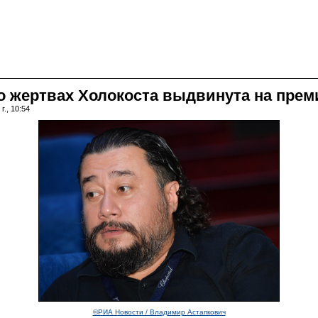
 жертвах Холокоста выдвинута на прем
г., 10:54
©РИА Новости / Владимир Астапкович