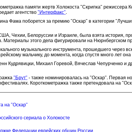
кометражка памяти жертв Холокоста "Скрипка" режиссера 
редает агентство
"Интерфакс"
.
на Фама поборется за премию "Оскар" в категории "Лучши
США, Чехии, Белоруссии и Израиле, была взята история, пр
в. Материалы этого дела фигурировали на Нюрнбергском п
ального музыкального инструмента, прошедшего через все 
рейскому мальчику, до момента, когда спустя много лет она
н Кудрявицки, Михаил Горевой, Вячеслав Чепурченко и др
тражка
"Брут"
- также номинировалась на "Оскар". Первая н
офестивалях. Короткометражка также претендовала на "Оск
а на "Оскар"
оссийского сериала о Холокосте
ержке Федерации еврейских общин России