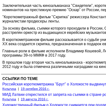
Заключительная часть киноальманаха "Свидетели", корот
номинантов на престижную премию "Оскар" от России, пе
"Короткометражный фильм "Скрипка" режиссера Константи
журналистам продюсеры ленты.
За основу фильма, съемки которого проходили в России, 
расстрелян оркестр из выдающихся еврейских музыканто
В короткометражном фильме рассказывается о судьбе уник
XX века создается скрипка, предназначенная в подарок ев
Главные роли в фильме исполнили Владимир Кошевой, Лен
программы 39-го ММКФ в 2017 году.
В прошлом году вторая часть киноальманаха - короткоме
2012 году и была отмечена различными наградами на кин
ССЫЛКИ ПО ТЕМЕ
Российская короткометражка "Брут" о Холокосте выдвинут
Культура
|
19 октября 2016 г.,
МИД Латвии открестился от запрета на съемки в стране р
Культура
|
19 августа 2016 г.,
Художественный фильм о Холокосте снимается при подд