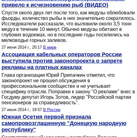
привело к исчезновению рыб (ВИДЕО)
Спустя около двух лет после того, как медузы облюбовали
фьорды, количество рыбы в них значительно сократилось.
Исследователи рассказали, что выловили около 3,5 тонн
медуз в течение 10 минут. Обычно медузы обитают в
глубоких водоемах, но в последние годы поселились на
мелководье горных заливов.
27 июня 2014 г., 20:17
В мире
Ассоциация кабельных операторов России
выступила против законопроекта о запрете
рекламы на платных каналах
Глава организации Юрий Припачкин отметил, что
законопроект не прошел обсуждения в
профессиональном сообществе и не учитывает
специфику отрасли. Поправки к закону "О рекламе" внес в
Госдуму депутат Игорь Зотов, лидер "Российской партии
пенсионеров за справедливость".
27 июня 2014 г., 19:57
В России
Южная Осетия первой признала
самопровозглашенную "Донецкую народную
республику"