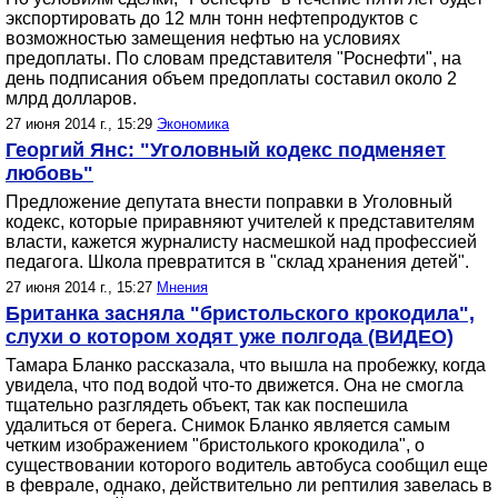
экспортировать до 12 млн тонн нефтепродуктов с
возможностью замещения нефтью на условиях
предоплаты. По словам представителя "Роснефти", на
день подписания объем предоплаты составил около 2
млрд долларов.
27 июня 2014 г., 15:29
Экономика
Георгий Янс: "Уголовный кодекс подменяет
любовь"
Предложение депутата внести поправки в Уголовный
кодекс, которые приравняют учителей к представителям
власти, кажется журналисту насмешкой над профессией
педагога. Школа превратится в "склад хранения детей".
27 июня 2014 г., 15:27
Мнения
Британка засняла "бристольского крокодила",
слухи о котором ходят уже полгода (ВИДЕО)
Тамара Бланко рассказала, что вышла на пробежку, когда
увидела, что под водой что-то движется. Она не смогла
тщательно разглядеть объект, так как поспешила
удалиться от берега. Снимок Бланко является самым
четким изображением "бристолького крокодила", о
существовании которого водитель автобуса сообщил еще
в феврале, однако, действительно ли рептилия завелась в