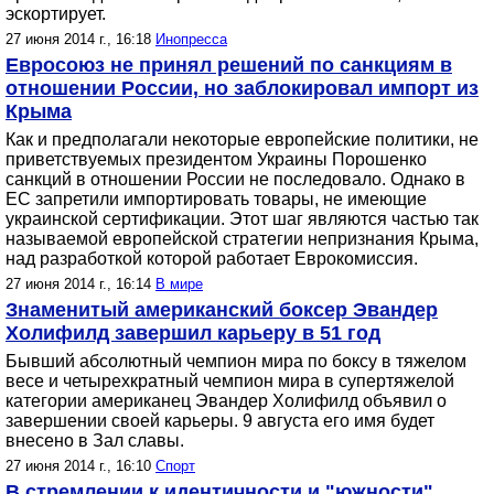
эскортирует.
27 июня 2014 г., 16:18
Инопресса
Евросоюз не принял решений по санкциям в
отношении России, но заблокировал импорт из
Крыма
Как и предполагали некоторые европейские политики, не
приветствуемых президентом Украины Порошенко
санкций в отношении России не последовало. Однако в
ЕС запретили импортировать товары, не имеющие
украинской сертификации. Этот шаг являются частью так
называемой европейской стратегии непризнания Крыма,
над разработкой которой работает Еврокомиссия.
27 июня 2014 г., 16:14
В мире
Знаменитый американский боксер Эвандер
Холифилд завершил карьеру в 51 год
Бывший абсолютный чемпион мира по боксу в тяжелом
весе и четырехкратный чемпион мира в супертяжелой
категории американец Эвандер Холифилд объявил о
завершении своей карьеры. 9 августа его имя будет
внесено в Зал славы.
27 июня 2014 г., 16:10
Спорт
В стремлении к идентичности и "южности"