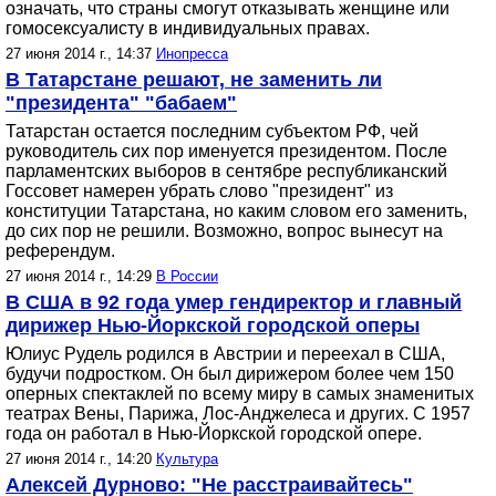
означать, что страны смогут отказывать женщине или
гомосексуалисту в индивидуальных правах.
27 июня 2014 г., 14:37
Инопресса
В Татарстане решают, не заменить ли
"президента" "бабаем"
Татарстан остается последним субъектом РФ, чей
руководитель сих пор именуется президентом. После
парламентских выборов в сентябре республиканский
Госсовет намерен убрать слово "президент" из
конституции Татарстана, но каким словом его заменить,
до сих пор не решили. Возможно, вопрос вынесут на
референдум.
27 июня 2014 г., 14:29
В России
В США в 92 года умер гендиректор и главный
дирижер Нью-Йоркской городской оперы
Юлиус Рудель родился в Австрии и переехал в США,
будучи подростком. Он был дирижером более чем 150
оперных спектаклей по всему миру в самых знаменитых
театрах Вены, Парижа, Лос-Анджелеса и других. С 1957
года он работал в Нью-Йоркской городской опере.
27 июня 2014 г., 14:20
Культура
Алексей Дурново: "Не расстраивайтесь"