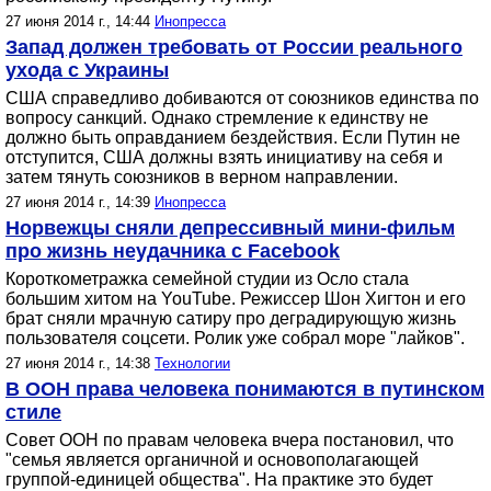
27 июня 2014 г., 14:44
Инопресса
Запад должен требовать от России реального
ухода с Украины
США справедливо добиваются от союзников единства по
вопросу санкций. Однако стремление к единству не
должно быть оправданием бездействия. Если Путин не
отступится, США должны взять инициативу на себя и
затем тянуть союзников в верном направлении.
27 июня 2014 г., 14:39
Инопресса
Норвежцы сняли депрессивный мини-фильм
про жизнь неудачника с Facebook
Короткометражка семейной студии из Осло стала
большим хитом на YouTube. Режиссер Шон Хигтон и его
брат сняли мрачную сатиру про деградирующую жизнь
пользователя соцсети. Ролик уже собрал море "лайков".
27 июня 2014 г., 14:38
Технологии
В ООН права человека понимаются в путинском
стиле
Совет ООН по правам человека вчера постановил, что
"семья является органичной и основополагающей
группой-единицей общества". На практике это будет