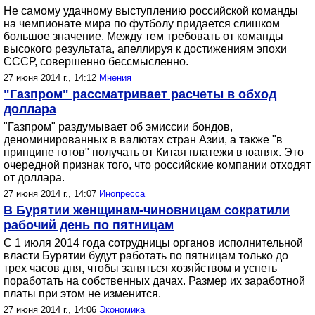
Не самому удачному выступлению российской команды
на чемпионате мира по футболу придается слишком
большое значение. Между тем требовать от команды
высокого результата, апеллируя к достижениям эпохи
СССР, совершенно бессмысленно.
27 июня 2014 г., 14:12
Мнения
"Газпром" рассматривает расчеты в обход
доллара
"Газпром" раздумывает об эмиссии бондов,
деноминированных в валютах стран Азии, а также "в
принципе готов" получать от Китая платежи в юанях. Это
очередной признак того, что российские компании отходят
от доллара.
27 июня 2014 г., 14:07
Инопресса
В Бурятии женщинам-чиновницам сократили
рабочий день по пятницам
С 1 июля 2014 года сотрудницы органов исполнительной
власти Бурятии будут работать по пятницам только до
трех часов дня, чтобы заняться хозяйством и успеть
поработать на собственных дачах. Размер их заработной
платы при этом не изменится.
27 июня 2014 г., 14:06
Экономика