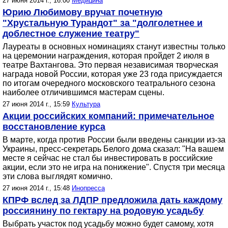
27 июня 2014 г., 16:00
Медицина
Юрию Любимову вручат почетную
"Хрустальную Турандот" за "долголетнее и
доблестное служение театру"
Лауреаты в основных номинациях станут известны только
на церемонии награждения, которая пройдет 2 июля в
театре Вахтангова. Это первая независимая творческая
награда новой России, которая уже 23 года присуждается
по итогам очередного московского театрального сезона
наиболее отличившимся мастерам сцены.
27 июня 2014 г., 15:59
Культура
Акции российских компаний: примечательное
восстановление курса
В марте, когда против России были введены санкции из-за
Украины, пресс-секретарь Белого дома сказал: "На вашем
месте я сейчас не стал бы инвестировать в российские
акции, если это не игра на понижение". Спустя три месяца
эти слова выглядят комично.
27 июня 2014 г., 15:48
Инопресса
КПРФ вслед за ЛДПР предложила дать каждому
россиянину по гектару на родовую усадьбу
Выбрать участок под усадьбу можно будет самому, хотя