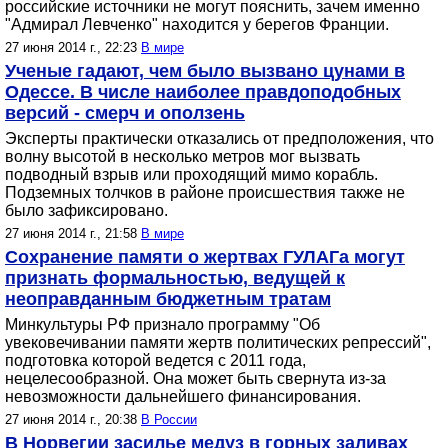
российские источники не могут пояснить, зачем именно
"Адмирал Левченко" находится у берегов Франции.
27 июня 2014 г., 22:23
В мире
Ученые гадают, чем было вызвано цунами в
Одессе. В числе наиболее правдоподобных
версий - смерч и оползень
Эксперты практически отказались от предположения, что
волну высотой в несколько метров мог вызвать
подводный взрыв или проходящий мимо корабль.
Подземных толчков в районе происшествия также не
было зафиксировано.
27 июня 2014 г., 21:58
В мире
Сохранение памяти о жертвах ГУЛАГа могут
признать формальностью, ведущей к
неоправданным бюджетным тратам
Минкультуры РФ признало программу "Об
увековечивании памяти жертв политических репрессий",
подготовка которой ведется с 2011 года,
нецелесообразной. Она может быть свернута из-за
невозможности дальнейшего финансирования.
27 июня 2014 г., 20:38
В России
В Норвегии засилье медуз в горных заливах