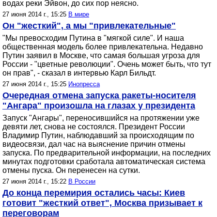
водах реки Эйвон, до сих пор неясно.
27 июня 2014 г., 15:25
В мире
Он "жесткий", а мы "привлекательные"
"Мы превосходим Путина в "мягкой силе". И наша
общественная модель более привлекательна. Недавно
Путин заявил в Москве, что самая большая угроза для
России - "цветные революции". Очень может быть, что тут
он прав", - сказал в интервью Карл Бильдт.
27 июня 2014 г., 15:25
Инопресса
Очередная отмена запуска ракеты-носителя
"Ангара" произошла на глазах у президента
Запуск "Ангары", переносившийся на протяжении уже
девяти лет, снова не состоялся. Президент России
Владимир Путин, наблюдавший за происходящим по
видеосвязи, дал час на выяснение причин отмены
запуска. По предварительной информации, на последних
минутах подготовки сработала автоматическая система
отмены пуска. Он перенесен на сутки.
27 июня 2014 г., 15:22
В России
До конца перемирия остались часы: Киев
готовит "жесткий ответ", Москва призывает к
переговорам