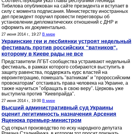
Соответствующий указ главы республики Леонида
Тибилова опубликован на сайте президента и вступает в
силу с момента подписания. Министерству иностранных
дел президент поручил провести переговоры об
установлении дипломатических отношений с ДНР и
оформить их документально.
27 июня 2014 г., 19:27
В мире
Украинские геи и лесбиянки устроят недельный
фестиваль против российских "ватников",
которому в Киеве рады не все
Представители ЛГБТ-сообщества устраивают недельный
фестиваль, в рамках которого собираются выступить в
защиту равенства, поддержать курс властей на
евроинтеграцию, помешать "ватникам" и "пророссийским
провокаторам" отстаивать права человека на Украине, а
также научиться "обращать в свою веру". Церковь уже
выступила против "Киевпрайда".
27 июня 2014 г., 19:00
В мире
Высший административный суд Украины
оценит легитимность назначения Арсения
Яценюка премьер-министром
Суд открыл производство по иску народного депутата
Романа Стаднийчука, в котором тот просит признать