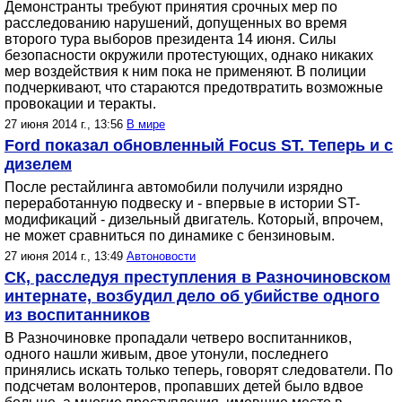
Демонстранты требуют принятия срочных мер по
расследованию нарушений, допущенных во время
второго тура выборов президента 14 июня. Силы
безопасности окружили протестующих, однако никаких
мер воздействия к ним пока не применяют. В полиции
подчеркивают, что стараются предотвратить возможные
провокации и теракты.
27 июня 2014 г., 13:56
В мире
Ford показал обновленный Focus ST. Теперь и с
дизелем
После рестайлинга автомобили получили изрядно
переработанную подвеску и - впервые в истории ST-
модификаций - дизельный двигатель. Который, впрочем,
не может сравниться по динамике с бензиновым.
27 июня 2014 г., 13:49
Автоновости
СК, расследуя преступления в Разночиновском
интернате, возбудил дело об убийстве одного
из воспитанников
В Разночиновке пропадали четверо воспитанников,
одного нашли живым, двое утонули, последнего
принялись искать только теперь, говорят следователи. По
подсчетам волонтеров, пропавших детей было вдвое