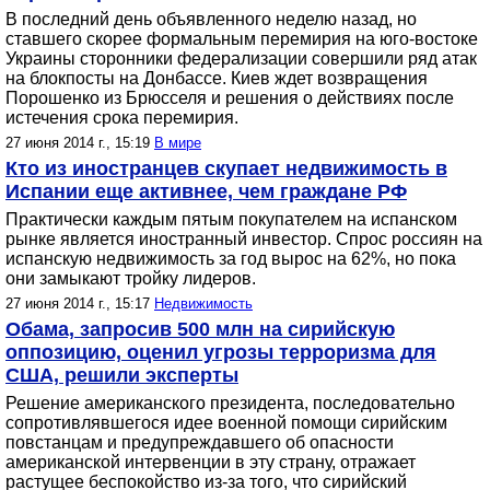
В последний день объявленного неделю назад, но
ставшего скорее формальным перемирия на юго-востоке
Украины сторонники федерализации совершили ряд атак
на блокпосты на Донбассе. Киев ждет возвращения
Порошенко из Брюсселя и решения о действиях после
истечения срока перемирия.
27 июня 2014 г., 15:19
В мире
Кто из иностранцев скупает недвижимость в
Испании еще активнее, чем граждане РФ
Практически каждым пятым покупателем на испанском
рынке является иностранный инвестор. Спрос россиян на
испанскую недвижимость за год вырос на 62%, но пока
они замыкают тройку лидеров.
27 июня 2014 г., 15:17
Недвижимость
Обама, запросив 500 млн на сирийскую
оппозицию, оценил угрозы терроризма для
США, решили эксперты
Решение американского президента, последовательно
сопротивлявшегося идее военной помощи сирийским
повстанцам и предупреждавшего об опасности
американской интервенции в эту страну, отражает
растущее беспокойство из-за того, что сирийский