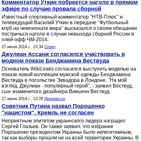
Комментатор Уткин побреется наголо в прямом
эфире по случаю провала сборной
Известный спортивный комментатор "НТВ-Плюс" и
телеведущий Василий Уткин в передаче "Футбольный
клуб на чемпионате мира" высказался о своем обещании
постричься наголо в случае невыхода сборной России в
плей-офф ЧМ-2014.
27 июня 2014 г., 13:34
Спорт
Джулиан Ассанж согласился участвовать в
модном показе Бенджамина Вествуда
Основатель WikiLeaks согласился выступить моделью на
показе новой коллекции мужской одежды Бенджамина
Вествуда в посольстве Эквадора в Лондоне. "На мой
взгляд, Джулиан - популярный герой", - заявил Вествуд,
сын знаменитого дизайнера Вивьенн Вествуд.
27 июня 2014 г., 13:28
Инопресса
Советник Путина назвал Порошенко
"нацистом". Кремль не согласен
Неприятным эпитетом украинского лидера наградил
Сергей Глазьев. Он также заявил, что избрание
Порошенко президентом Украины было нелегитимным,
так как выборы прошли не на всей территории Украины. В