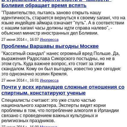
Боливия обращает время вспять
"Правительство, пытаясь заново открыть нашу
идентичность, старается вернуться к своему sarawi, что на
языке индейцев аймара означает "путь". А в соответствии
с нашим sarawi часы должны идти справа налево", -
объяснил министр иностранных дел Боливии.
27 июня 2014 г., 16:07
Инопресса
Проблемы Варшавы выгодны Москве
"Кассетный скандал" нанес огромный вред Польше. Да,
выражения Радослава Сикорского постыдны, но не в
этом суть. Куда важнее вопрос, кто стоит за этим
скандалом. Кому он был выгоден, известно уже сегодня:
это однозначно хозяин Кремля.
27 июня 2014 г., 16:01
Инопресса
Почти у всех ирландцев сложные отношения со
спиртным, констатируют ученые
Специалисты считают: это уже стало частью
национального характера. Эксперты видят корни
проблемы в том, что потребление алкоголя в Ирландии
связано с проведением важных культурных и
религиозных праздников.