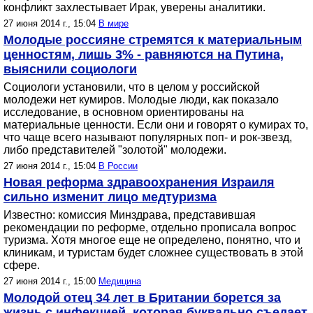
конфликт захлестывает Ирак, уверены аналитики.
27 июня 2014 г., 15:04
В мире
Молодые россияне стремятся к материальным
ценностям, лишь 3% - равняются на Путина,
выяснили социологи
Социологи установили, что в целом у российской
молодежи нет кумиров. Молодые люди, как показало
исследование, в основном ориентированы на
материальные ценности. Если они и говорят о кумирах то,
что чаще всего называют популярных поп- и рок-звезд,
либо представителей "золотой" молодежи.
27 июня 2014 г., 15:04
В России
Новая реформа здравоохранения Израиля
сильно изменит лицо медтуризма
Известно: комиссия Минздрава, представившая
рекомендации по реформе, отдельно прописала вопрос
туризма. Хотя многое еще не определено, понятно, что и
клиникам, и туристам будет сложнее существовать в этой
сфере.
27 июня 2014 г., 15:00
Медицина
Молодой отец 34 лет в Британии борется за
жизнь с инфекцией, которая буквально съедает