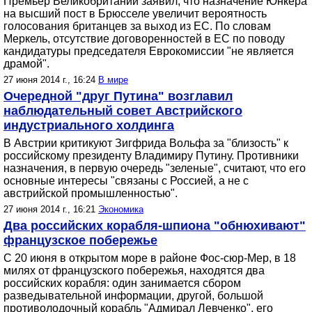
Премьер Великобритании заявил, что назначение Юнкера
на высший пост в Брюсселе увеличит вероятность
голосования британцев за выход из ЕС. По словам
Меркель, отсутствие договоренностей в ЕС по поводу
кандидатуры председателя Еврокомиссии "не является
драмой".
27 июня 2014 г., 16:24
В мире
Очередной "друг Путина" возглавил
наблюдательный совет Австрийского
индустриального холдинга
В Австрии критикуют Зигфрида Вольфа за "близость" к
российскому президенту Владимиру Путину. Противники
назначения, в первую очередь "зеленые", считают, что его
основные интересы "связаны с Россией, а не с
австрийской промышленностью".
27 июня 2014 г., 16:21
Экономика
Два российских корабля-шпиона "обнюхивают"
французское побережье
С 20 июня в открытом море в районе Фос-сюр-Мер, в 18
милях от французского побережья, находятся два
российских корабля: один занимается сбором
разведывательной информации, другой, большой
противолодочный корабль "Адмирал Левченко", его