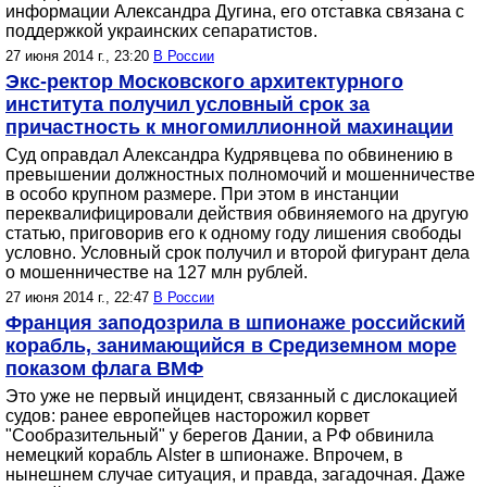
информации Александра Дугина, его отставка связана с
поддержкой украинских сепаратистов.
27 июня 2014 г., 23:20
В России
Экс-ректор Московского архитектурного
института получил условный срок за
причастность к многомиллионной махинации
Суд оправдал Александра Кудрявцева по обвинению в
превышении должностных полномочий и мошенничестве
в особо крупном размере. При этом в инстанции
переквалифицировали действия обвиняемого на другую
статью, приговорив его к одному году лишения свободы
условно. Условный срок получил и второй фигурант дела
о мошенничестве на 127 млн рублей.
27 июня 2014 г., 22:47
В России
Франция заподозрила в шпионаже российский
корабль, занимающийся в Средиземном море
показом флага ВМФ
Это уже не первый инцидент, связанный с дислокацией
судов: ранее европейцев насторожил корвет
"Сообразительный" у берегов Дании, а РФ обвинила
немецкий корабль Alster в шпионаже. Впрочем, в
нынешнем случае ситуация, и правда, загадочная. Даже