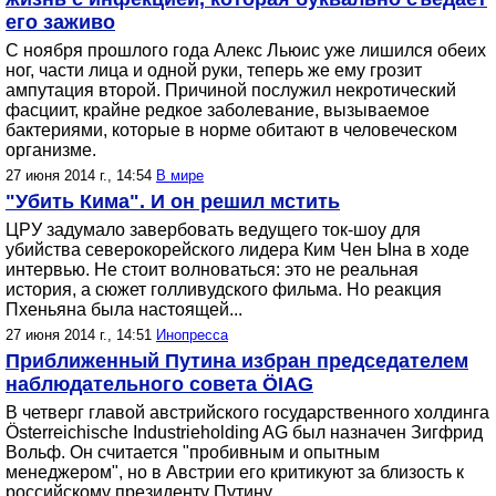
его заживо
С ноября прошлого года Алекс Льюис уже лишился обеих
ног, части лица и одной руки, теперь же ему грозит
ампутация второй. Причиной послужил некротический
фасциит, крайне редкое заболевание, вызываемое
бактериями, которые в норме обитают в человеческом
организме.
27 июня 2014 г., 14:54
В мире
"Убить Кима". И он решил мстить
ЦРУ задумало завербовать ведущего ток-шоу для
убийства северокорейского лидера Ким Чен Ына в ходе
интервью. Не стоит волноваться: это не реальная
история, а сюжет голливудского фильма. Но реакция
Пхеньяна была настоящей...
27 июня 2014 г., 14:51
Инопресса
Приближенный Путина избран председателем
наблюдательного совета ÖIAG
В четверг главой австрийского государственного холдинга
Österreichische Industrieholding AG был назначен Зигфрид
Вольф. Он считается "пробивным и опытным
менеджером", но в Австрии его критикуют за близость к
российскому президенту Путину.