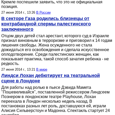
Кремле поспешили заявить, что это не официальная
позиция.
27 июня 2014 г., 13:26
В России
В секторе Газа родились близнецы от
контрабандной спермы палестинского
заключенного
Отцом двух детей стал арестант, которого суд в Израиле
признал виновным в терроризме и приговорил к 14 годам
лишения свободы. Жена осужденного не стала
дожидаться его освобождения и сделала искусственное
оплодотворение. Среди палестинских женщин, как
показывает практика, такой способ зачатия ребенка - не
редкость.
27 июня 2014 г., 13:21
В мире
Линдси Лохан дебютирует на театральной
сцене в Лондоне
Для работы над ролью в пьесе Дэвида Мамета
"Пошевеливайся", поставленной режиссером Линдсеем
Познером в лондонском театре Playhouse, Лохан
переехала в Лондон несколько недель назад. В
постановках разных лет роль, доставшуюся ей, играли
Алисия Сильверстоун и Мадонна. Спектакль стартует 24