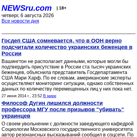
NEWSru.com
| 18+
четверг, 6 августа 2026
Все новости дня
Госдеп США сомневается, что в ООН верно
подсчитали количество украинских беженцев в
России
Вашингтон не располагает данными, которые могли бы
подтвердить присутствие в России ста тысяч украинских
беженцев, объяснила представитель Госдепартамента
США Мари Харф. По ее словам, американские эксперты
осуществляют мониторинг ситуации, однако собственных
данных по количеству перемещенных лиц у них пока нет.
27 июня 2014 г., 23:52
В мире
Философ Дугин лишился должности
профессора МГУ после призывов "убивать"
украинцев
О своем увольнении с должности заведующего кафедрой
Социологии Московского государственного университета
автор резонансных высказываний сообщил в соцсети. По