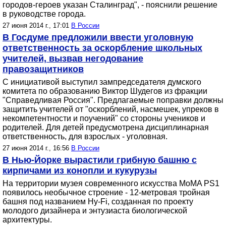
городов-героев указан Сталинград", - пояснили решение
в руководстве города.
27 июня 2014 г., 17:01
В России
В Госдуме предложили ввести уголовную
ответственность за оскорбление школьных
учителей, вызвав негодование
правозащитников
С инициативой выступил зампредседателя думского
комитета по образованию Виктор Шудегов из фракции
"Справедливая Россия". Предлагаемые поправки должны
защитить учителей от "оскорблений, насмешек, упреков в
некомпетентности и поучений" со стороны учеников и
родителей. Для детей предусмотрена дисциплинарная
ответственность, для взрослых - уголовная.
27 июня 2014 г., 16:56
В России
В Нью-Йорке вырастили грибную башню с
кирпичами из конопли и кукурузы
На территории музея современного искусства MoMA PS1
появилось необычное строение - 12-метровая тройная
башня под названием Hy-Fi, созданная по проекту
молодого дизайнера и энтузиаста биологической
архитектуры.