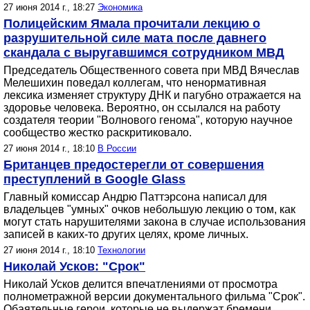
27 июня 2014 г., 18:27
Экономика
Полицейским Ямала прочитали лекцию о
разрушительной силе мата после давнего
скандала с выругавшимся сотрудником МВД
Председатель Общественного совета при МВД Вячеслав
Мелешихин поведал коллегам, что ненормативная
лексика изменяет структуру ДНК и пагубно отражается на
здоровье человека. Вероятно, он ссылался на работу
создателя теории "Волнового генома", которую научное
сообщество жестко раскритиковало.
27 июня 2014 г., 18:10
В России
Британцев предостерегли от совершения
преступлений в Google Glass
Главный комиссар Андрю Паттэрсона написал для
владельцев "умных" очков небольшую лекцию о том, как
могут стать нарушителями закона в случае использования
записей в каких-то других целях, кроме личных.
27 июня 2014 г., 18:10
Технологии
Николай Усков: "Срок"
Николай Усков делится впечатлениями от просмотра
полнометражной версии документального фильма "Срок".
Обаятельные герои, которые не выдержат бремени