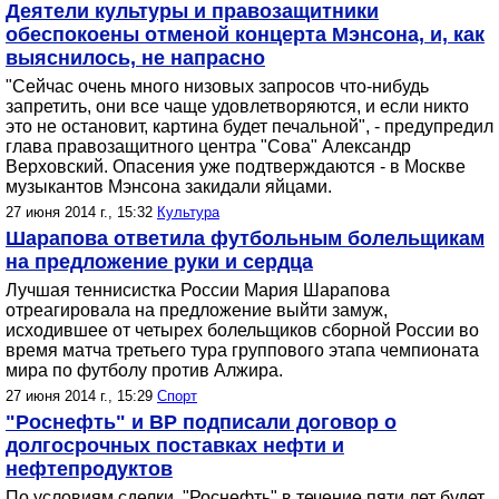
Деятели культуры и правозащитники
обеспокоены отменой концерта Мэнсона, и, как
выяснилось, не напрасно
"Сейчас очень много низовых запросов что-нибудь
запретить, они все чаще удовлетворяются, и если никто
это не остановит, картина будет печальной", - предупредил
глава правозащитного центра "Сова" Александр
Верховский. Опасения уже подтверждаются - в Москве
музыкантов Мэнсона закидали яйцами.
27 июня 2014 г., 15:32
Культура
Шарапова ответила футбольным болельщикам
на предложение руки и сердца
Лучшая теннисистка России Мария Шарапова
отреагировала на предложение выйти замуж,
исходившее от четырех болельщиков сборной России во
время матча третьего тура группового этапа чемпионата
мира по футболу против Алжира.
27 июня 2014 г., 15:29
Спорт
"Роснефть" и BP подписали договор о
долгосрочных поставках нефти и
нефтепродуктов
По условиям сделки, "Роснефть" в течение пяти лет будет