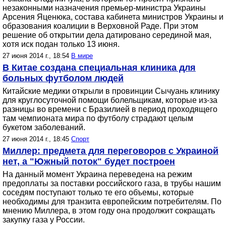
незаконными назначения премьер-министра Украины
Арсения Яценюка, состава кабинета министров Украины и
образования коалиции в Верховной Раде. При этом
решение об открытии дела датировано серединой мая,
хотя иск подан только 13 июня.
27 июня 2014 г., 18:54
В мире
В Китае создана специальная клиника для
больных футболом людей
Китайские медики открыли в провинции Сычуань клинику
для круглосуточной помощи болельщикам, которые из-за
разницы во времени с Бразилией в период проходящего
там чемпионата мира по футболу страдают целым
букетом заболеваний.
27 июня 2014 г., 18:45
Спорт
Миллер: предмета для переговоров с Украиной
нет, а "Южный поток" будет построен
На данный момент Украина переведена на режим
предоплаты за поставки российского газа, в трубы нашим
соседям поступают только те его объемы, которые
необходимы для транзита европейским потребителям. По
мнению Миллера, в этом году она продолжит сокращать
закупку газа у России.