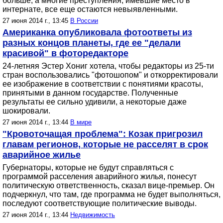
больше, а многие преступления, имевшие место в
интернате, все еще остаются невыявленными.
27 июня 2014 г., 13:45
В России
Американка опубликовала фотоответы из
разных концов планеты, где ее "делали
красивой" в фоторедакторе
24-летняя Эстер Хониг хотела, чтобы редакторы из 25-ти
стран воспользовались "фотошопом" и откорректировали
ее изображение в соответствии с понятиями красоты,
принятыми в данном государстве. Полученные
результаты ее сильно удивили, а некоторые даже
шокировали.
27 июня 2014 г., 13:44
В мире
"Кровоточащая проблема": Козак пригрозил
главам регионов, которые не расселят в срок
аварийное жилье
Губернаторы, которые не будут справляться с
программой расселения аварийного жилья, понесут
политическую ответственность, сказал вице-премьер. Он
подчеркнул, что там, где программа не будет выполняться,
последуют соответствующие политические выводы.
27 июня 2014 г., 13:44
Недвижимость