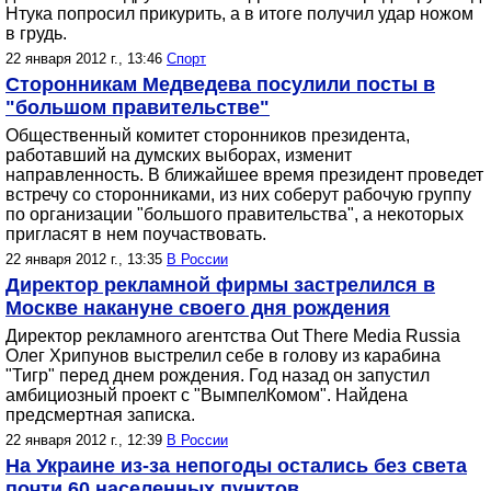
Нтука попросил прикурить, а в итоге получил удар ножом
в грудь.
22 января 2012 г., 13:46
Спорт
Сторонникам Медведева посулили посты в
"большом правительстве"
Общественный комитет сторонников президента,
работавший на думских выборах, изменит
направленность. В ближайшее время президент проведет
встречу со сторонниками, из них соберут рабочую группу
по организации "большого правительства", а некоторых
пригласят в нем поучаствовать.
22 января 2012 г., 13:35
В России
Директор рекламной фирмы застрелился в
Москве накануне своего дня рождения
Директор рекламного агентства Out There Media Russia
Олег Хрипунов выстрелил себе в голову из карабина
"Тигр" перед днем рождения. Год назад он запустил
амбициозный проект с "ВымпелКомом". Найдена
предсмертная записка.
22 января 2012 г., 12:39
В России
На Украине из-за непогоды остались без света
почти 60 населенных пунктов