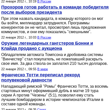
22 января 2012 г., 10:19
В России
Прохоров готов работать в команде победителя
после выборов президента
При этом назвать кандидата, в команду которого он мог
бы войти, миллиардер затруднился. Программы
конкурентов он не читал, просмотрел лишь предложения
коммунистов, и они ему показались "смешными".
22 января 2012 г., 10:03
В России
Оружие легендарных гангстеров Бонни и
Клайда продано с аукциона
Обладателем автомата Томпсона и дробовика системы
"Винчестер" стал покупатель, не пожелавший раскрыть
свое имя. За два ствола он заплатил 210 тысяч долларов.
22 января 2012 г., 09:55
В мире
Франческо Тотти переписал рекорд
полувековой давности
Нападающий римской "Ромы" Франческо Тотти, за восемь
стартовых минут оформивший дубль в матче 19 тура
серии А против "Чезены" (5:1), позволил ему стать
лучшим бомбардиром в истории чемпионатов Италии в
составе одной команды.
22 января 2012 г., 09:35
Спорт