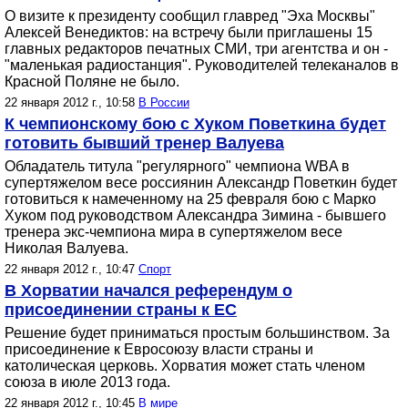
О визите к президенту сообщил главред "Эха Москвы"
Алексей Венедиктов: на встречу были приглашены 15
главных редакторов печатных СМИ, три агентства и он -
"маленькая радиостанция". Руководителей телеканалов в
Красной Поляне не было.
22 января 2012 г., 10:58
В России
К чемпионскому бою с Хуком Поветкина будет
готовить бывший тренер Валуева
Обладатель титула "регулярного" чемпиона WBA в
супертяжелом весе россиянин Александр Поветкин будет
готовиться к намеченному на 25 февраля бою с Марко
Хуком под руководством Александра Зимина - бывшего
тренера экс-чемпиона мира в супертяжелом весе
Николая Валуева.
22 января 2012 г., 10:47
Спорт
В Хорватии начался референдум о
присоединении страны к ЕС
Решение будет приниматься простым большинством. За
присоединение к Евросоюзу власти страны и
католическая церковь. Хорватия может стать членом
союза в июле 2013 года.
22 января 2012 г., 10:45
В мире