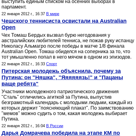
выступить единым списком на осенних выборах в
парламент.
22 января 2012 г., 16:37
В мире
Чешского теннисиста освистали на Australian
Open
Чех Томаш Бердых вызвал бурю негодования у
австралийских любителей тенниса, не пожав руку испанцу
Николасу Альмагро после победы в матче 1/8 финала
Australian Open. Томаш обиделся на соперника за то, что
тот умышленно попал в него мячом в одном из эпизодов.
22 января 2012 г., 16:33
Спорт
Питерская молодежь объяснила, почему за
Путина: он "Няшка", "Яяяяяязь!" и "Пацаны
ваще ребята"
Участники молодежного патриотического движения
"Сталь" отличились агиткой за Путина, выпустив
безграмотный календарь с молодыми людьми, каждый из
которых держит "поясняющий плакат". По заимствованию
"мемов" можно судить о том, какая молодежь выбирает
Путина.
22 января 2012 г., 16:04
В России
Дарья Домрачева победила на этапе КМ по