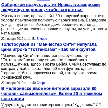
Сибирский воздух достиг Ирака: в заморозки
люди ищут керосин, чтобы согреться
Жизнь в стране, привыкшей к 50-градусной жаре, но не к
холоду, практически полностью парализована. Багдадские
улицы - пустынны. Исчезли даже бродячие торговцы,
развозящие на тележках овощи и фрукты, на улицах почти
нет машин.
22 января 2012 г., 14:51
В мире
Толстосумов из "Манчестер Сити" напугала
цена игрока "Тоттенхэма" - 150 млн фунтов
"Манчестер Сити" отправил запрос руководству
"Тоттенхэма" по поводу стоимости валлийского
полузащитника "шпор" Гарета Бэйла. Сумма отступных по
контракту Бэйла составляет 50 млн фунтов, однако
"горожане" были поражены ценой, которую запросил
лондонский клуб.
22 января 2012 г., 14:30
Спорт
В Челябинске двое кондитеров заразили 80
человек сальмонеллезом. Более 20 в тяжелом
состоянии
У двух сотрудников кондитерского цеха "Кудесница" ИП