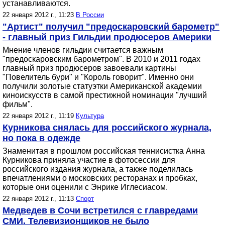
устанавливаются.
22 января 2012 г., 11:23
В России
"Артист" получил "предоскаровский барометр"
- главный приз Гильдии продюсеров Америки
Мнение членов гильдии считается важным
"предоскаровским барометром". В 2010 и 2011 годах
главный приз продюсеров завоевали картины
"Повелитель бури" и "Король говорит". Именно они
получили золотые статуэтки Американской академии
киноискусств в самой престижной номинации "лучший
фильм".
22 января 2012 г., 11:19
Культура
Курникова снялась для российского журнала,
но пока в одежде
Знаменитая в прошлом российская теннисистка Анна
Курникова приняла участие в фотосессии для
российского издания журнала, а также поделилась
впечатлениями о московских ресторанах и пробках,
которые они оценили с Энрике Иглесиасом.
22 января 2012 г., 11:13
Спорт
Медведев в Сочи встретился с главредами
СМИ. Телевизионщиков не было