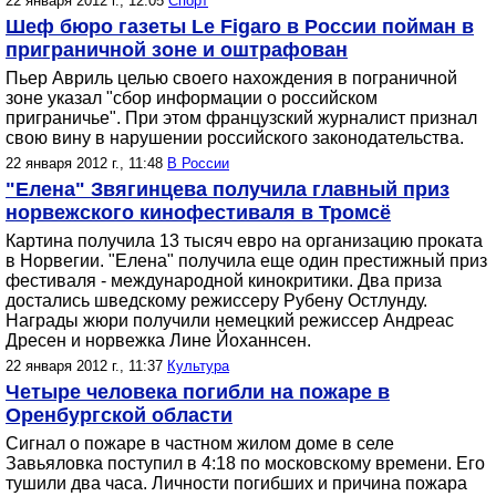
22 января 2012 г., 12:05
Спорт
Шеф бюро газеты Le Figaro в России пойман в
приграничной зоне и оштрафован
Пьер Авриль целью своего нахождения в пограничной
зоне указал "сбор информации о российском
приграничье". При этом французский журналист признал
свою вину в нарушении российского законодательства.
22 января 2012 г., 11:48
В России
"Елена" Звягинцева получила главный приз
норвежского кинофестиваля в Тромсё
Картина получила 13 тысяч евро на организацию проката
в Норвегии. "Елена" получила еще один престижный приз
фестиваля - международной кинокритики. Два приза
достались шведскому режиссеру Рубену Остлунду.
Награды жюри получили немецкий режиссер Андреас
Дресен и норвежка Лине Йоханнсен.
22 января 2012 г., 11:37
Культура
Четыре человека погибли на пожаре в
Оренбургской области
Сигнал о пожаре в частном жилом доме в селе
Завьяловка поступил в 4:18 по московскому времени. Его
тушили два часа. Личности погибших и причина пожара