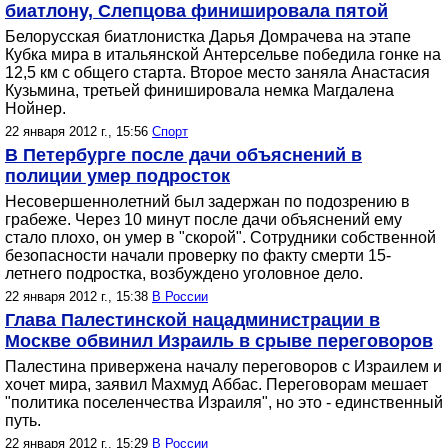
биатлону, Слепцова финишировала пятой
Белорусская биатлонистка Дарья Домрачева на этапе
Кубка мира в итальянской Антерсельве победила гонке на
12,5 км с общего старта. Второе место заняла Анастасия
Кузьмина, третьей финишировала немка Магдалена
Нойнер.
22 января 2012 г., 15:56
Спорт
В Петербурге после дачи объяснений в
полиции умер подросток
Несовершеннолетний был задержан по подозрению в
грабеже. Через 10 минут после дачи объяснений ему
стало плохо, он умер в "скорой". Сотрудники собственной
безопасности начали проверку по факту смерти 15-
летнего подростка, возбуждено уголовное дело.
22 января 2012 г., 15:38
В России
Глава Палестинской нацадминистрации в
Москве обвинил Израиль в срыве переговоров
Палестина привержена началу переговоров с Израилем и
хочет мира, заявил Махмуд Аббас. Переговорам мешает
"политика поселенчества Израиля", но это - единственный
путь.
22 января 2012 г., 15:29
В России