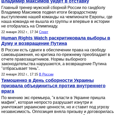
Владимир Максимов уйдет в отставку
Главный тренер мужской сборной России по гандболу
Владимир Максимов подвел итоги безрадостному
выступлению нашей команды на чемпионате Европы, где
наша команда не вышла из группы и впервые в истории
не отобралась на Олимпиаду.
22 января 2012 г., 17:34
Спорт
Human Rights Watch раскритиковала выборы в
Думу и возвращение Путина
В России есть сдвиги в обеспечении права на свободу
самовыражения, но критика по-прежнему преобладает в
отчете правозащитников. Нормы выборного
законодательства нарушаются, а возвращение Путина
"отбрасывает тень".
22 января 2012 г., 17:15
В России
Тимошенко в День соборности Украины
призвала объединиться против внутреннего
врага
По мнению экс-премьера, "к власти в Украине пришла
мафия", которая непросто разрушает изнутри и
уничтожает украинские ценности, но и ставит под угрозу
независимость. Оппозиция вняла призыву и договорилась