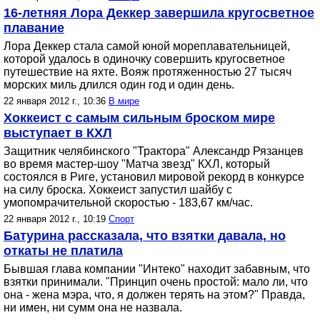
16-летняя Лора Деккер завершила кругосветное
плавание
Лора Деккер стала самой юной мореплавательницей,
которой удалось в одиночку совершить кругосветное
путешествие на яхте. Вояж протяженностью 27 тысяч
морских миль длился один год и один день.
22 января 2012 г., 10:36
В мире
Хоккеист с самым сильным броском мире
выступает в КХЛ
Защитник челябинского "Трактора" Александр Рязанцев
во время мастер-шоу "Матча звезд" КХЛ, который
состоялся в Риге, установил мировой рекорд в конкурсе
на силу броска. Хоккеист запустил шайбу с
умопомрачительной скоростью - 183,67 км/час.
22 января 2012 г., 10:19
Спорт
Батурина рассказала, что взятки давала, но
откаты не платила
Бывшая глава компании "Интеко" находит забавным, что
взятки принимали. "Принцип очень простой: мало ли, что
она - жена мэра, что, я должен терять на этом?" Правда,
ни имен, ни сумм она не назвала.