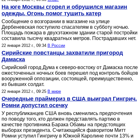
На юге Москвы сгорел и обрушился магазин
одежды. Огонь помог тушить катер
Сообщение о возгорании в магазине на улице
Дербеневская поступило спасателям в субботу ночью.
Площадь пожара в двухэтажном здании старой постройки
составила тысячу квадратных метров. Пострадавших нет.
22 января 2012 г., 09:34
В России
Сирийские повстанцы захватили пригород
Дамаска
Сирийский город Дума к северо-востоку от Дамаска после
ожесточенных ночных боев перешел под контроль бойцов
вооруженной оппозиции, состоящей, преимущественно,
из бывших солдат.
22 января 2012 г., 09:25
В мире
Очередные праймериз в США выиграл Гингрич.
Ромни допустил осечку
У республиканцев США вновь сменились предпочтения
по поводу того, кто должен представлять партию в
качестве противника Барака Обамы на предстоящих
выборах президента. Считающийся фаворитом Митт
Ромни уступил Гингричу в Южной Каролине почти 13% и