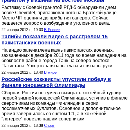
гранатой у машины на востоке Москвы
Растяжку с боевой гранатой РГД-5 обнаружили днем
возле Chevrolet, припаркованного на Братской улице.
Место ЧП оцепили до прибытия саперов. Сейчас
решается вопрос о возбуждении уголовного дела.
22 января 2012 г., 19:03
В России
Талибы показали видео с расстрелом 15
пакистанских военных
На видео запечатлена казнь пакистанских военных,
захваченных в декабре 2011 года во время нападения на
блокпост в районе города Танк на северо-востоке
Пакистана. У жертв завязаны глаза и связаны руки.
22 января 2012 г., 18:40
В мире
Российские хоккеисты упустили победу в
финале юношеской Олимпиады
Сборная России не сумела выиграть хоккейный турнир
первой зимней юношеской Олимпиады, уступив в финале
сверстникам из команды Финляндии в серии
послематчевых буллитов. Основное и дополнительное
время завершилось со счетом 1:1, а в хоккейной
"лотерее" повезло нашим соперникам.
22 января 2012 г., 18:38
Спорт