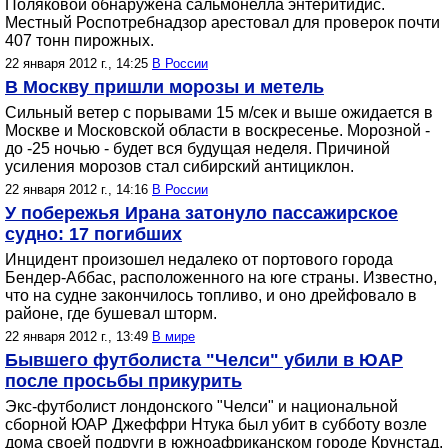
Поляковой обнаружена сальмонелла энтеритидис.
Местный Роспотребнадзор арестовал для проверок почти
407 тонн пирожных.
22 января 2012 г., 14:25
В России
В Москву пришли морозы и метель
Сильный ветер с порывами 15 м/сек и выше ожидается в
Москве и Московской области в воскресенье. Морозной -
до -25 ночью - будет вся будущая неделя. Причиной
усиления морозов стал сибирский антициклон.
22 января 2012 г., 14:16
В России
У побережья Ирана затонуло пассажирское
судно: 17 погибших
Инцидент произошел недалеко от портового города
Бендер-Аббас, расположенного на юге страны. Известно,
что на судне закончилось топливо, и оно дрейфовало в
районе, где бушевал шторм.
22 января 2012 г., 13:49
В мире
Бывшего футболиста "Челси" убили в ЮАР
после просьбы прикурить
Экс-футболист лондонского "Челси" и национальной
сборной ЮАР Джеффри Нтука был убит в субботу возле
дома своей подруги в южноафриканском городе Крунстад.