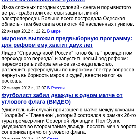
Из-за сложных погодных условий - снега и порывистого
ветра - сработали системы защиты линий
электропередач. Больше всего пострадала Одесская
область - там без света остаются 49 населенных пунктов.
22 января 2012 г., 12:21
В мире
Миронов выложил предвыборную программу:
для реформ ему хватит двух лет
Лидер "Справедливой России" готов быть "президентом
переходного периода" и запустить целый ряд реформ:
пересмотреть избирательное законодательство,
разрешить референдумы по широкому спектру вопросов,
вернуть выборность мэров и судей, ввести налог на
роскошь.
22 января 2012 г., 12:07
В России
Футболист забил дважды в одном матче от
углового флага (ВИДЕО)
Удивительный случай произошел в матче между клубами
"Колрейн" - "Глеванон", который состоялся в рамках 26-го
тура премьер-лиги Северной Ирландии. Пол Оуэнс
умудрился во втором тайме дважды послать мяч в ворота
соперника прямо от углового флага.