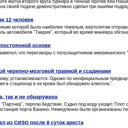
те матча второго круга турнира в Ченнае против Кеи Ниши
а на своей подаче демонстративно сделал три ошибки подря
ли 12 человек
ояние которой было наиболее тяжелым, вертолетом отправ
ль автомобиля "Таврия", который во время маневра обгона
а постоянной основе
заметил, что переговоры с полузащитником американского
ой черепно-мозговой травмой и ссадинами
равму, устанавливаются. Однако по неофициальным предвар
я в стационар в ее крови был обнаружен алкоголь".
, так и не обнаружена
"Партнер", терплю бедствие. Судно под воду уходит. Плот о
останция порта Ванино. Немедленно были организованы по
л из СИЗО после 8 суток ареста