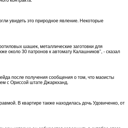
ого контракта.
огли увидеть это природное явление. Некоторые
ротиловых шашек, металлические заготовки для
же около 30 патронов к автомату Калашников", - сказал
рейда после получения сообщения о том, что маоисты
нем с Ориссой штате Джаркханд.
авмой. В квартире также находилась дочь Удовиченко, от