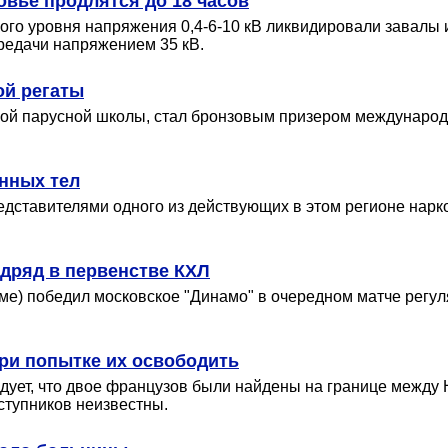
вье продлятся до 18 часов
кого уровня напряжения 0,4-6-10 кВ ликвидировали завалы 
ередачи напряжением 35 кВ.
ой регаты
ой парусной школы, стал бронзовым призером международно
нных тел
едставителями одного из действующих в этом регионе нарк
дряд в первенстве КХЛ
йме) победил московское "Динамо" в очередном матче регу
ри попытке их освободить
ует, что двое французов были найдены на границе между 
ступников неизвестны.