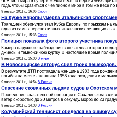
Чемпион мира в супертяжелом весе по версии WBA британе
года, чтобы сразиться с чемпионом мира в том же весе п
9 января 2011 г., 16:06
Спорт
На Кубке Европы умерла итальянская спортсме
Трагедией обернулся этап Кубка Европы по прыжкам на л
одна из самых перспективных итальянских летающих лыж
9 января 2011 г., 15:33
Спорт
Полиция показала фото второго участника пок
Камера наружного наблюдения запечатлела второго подозре
джинсы и темно-синюю куртку. В настоящее время полици
9 января 2011 г., 15:30
В мире
В Новосибирске автобус сбил троих пешеходов. 
В результате ДТП пострадала женщина 1983 года рождени
погибли на месте - женщина 1958 года рождения и мальчик
9 января 2011 г., 14:54
В России
Спасение скованных льдами судов в Охотском 
Проведение спасательной операции в Сахалинском заливе
ветер скоростью до 20 метров в секунду, мороз до 23 град
9 января 2011 г., 14:38
В России
Колумбийский теннисист обиделся на ошибку су