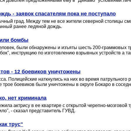
ался доволен предложенными ему в "Динамо" условиями личн
ждь - заявок спасателям пока не поступало
чный град. Между тем не все жители северной столицы см
щанный ранее ледяной дождь.
вили бомбы
еловек, были обнаружены и изъяты шесть 200-граммовых т
бок", инструкцию по изготовлению взрывных устройств а так
тов - 12 боевиков уничтожены
са. Полицейские наткнулись на них во время патрульного 
е трое боевиков были уничтожены в округе Бокаро в сосед
ко, нет криминала
ила актрису в ее квартире с открытой черепно-мозговой тр
ло", - сказал представитель ГУВД.
как трус"