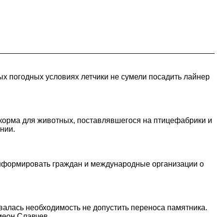
ых погодных условиях летчики не сумели посадить лайнер
 корма для животных, поставлявшегося на птицефабрики и
нии.
информировать граждан и международные организации о
валась необходимость не допустить переноса памятника.
имеон Славчев.