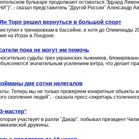
опольском бульваре продолжают оставаться Эдуард Лимонов
И")", - сказал представитель "Другой России" Александр А
Ян Торп решил вернуться в большой спорт
иступил к тренировкам в бассейне, и хотя до Олимпиады 20
ия на Играх в Лондоне.
сатели пока не могут им помочь
носительно судьбы трех украинских лыжников, блокированн
 объясняются значительным усилением ветра, что делает п
пойманы две сотни нелегалов
ты. Теперь мы не только проверяем конкретные объекты и 
ого скопления людей", - сказала пресс-секретарь столично
З-мастер"
которая участвует в ралли "Дакар", побывал президент Чи
камазовской дружины.