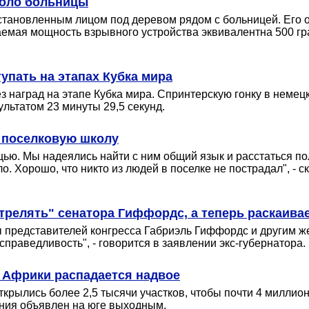
коло больницы
становленным лицом под деревом рядом с больницей. Его об
емая мощность взрывного устройства эквивалентна 500 гра
пать на этапах Кубка мира
ез наград на этапе Кубка мира. Спринтерскую гонку в нем
ьтатом 23 минуты 29,5 секунд.
 поселковую школу
ью. Мы надеялись найти с ним общий язык и расстаться по
ло. Хорошо, что никто из людей в поселке не пострадал", 
трелять" сенатора Гиффордс, а теперь раскаива
представителей конгресса Габриэль Гиффордс и другим же
справедливость", - говорится в заявлении экс-губернатора.
 Африки распадается надвое
открылись более 2,5 тысячи участков, чтобы почти 4 милли
ания объявлен на юге выходным.