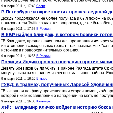
переход 25-летнего игрока, который, в свою очередь, ост
9 января 2011 г., 17:40
Спорт
В Петербурге и окрестностях прошел ледяной до
Дождь продолжался не более получаса и был похож на обы
пользователи Twitter задаются вопросом, где же был обе
9 января 2011 г., 17:36
В России
В КБР найден блиндаж, в котором боевики гото
"В блиндаже, предназначенном для проживания четырех ч
изготовления самодельных гранат - так называемых "хатта
источник в правоохранительных органах.
9 января 2011 г., 16:53
В России
Полиция Индии провела операцию против маоис
Девять боевиков были убиты в районе Раягада штата Орис
могут укрываться в одном из лесных массивов района. Ещ
9 января 2011 г., 16:20
В мире
ГУВД: в травмах, полученных Ларисой Удовичен
"Вызванная по факту происшествия скорая помощь обнаруж
которой никаких заявлений о нападении на мать не поступи
9 января 2011 г., 16:08
Культура
Хэй: "Владимир Кличко войдет в историю бокса 