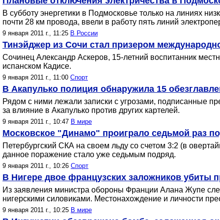
Плановые отключения электричества в Подмоско
В субботу энергетики в Подмосковье только на линиях низ
почти 28 км провода, ввели в работу пять линий электроп
9 января 2011 г., 11:25
В России
Тинэйджер из Сочи стал призером международн
Сочинец Александр Аскеров, 15-летний воспитанник местн
испанском Кадисе.
9 января 2011 г., 11:00
Спорт
В Акапулько полиция обнаружила 15 обезглавле
Рядом с ними лежали записки с угрозами, подписанные пр
за влияние в Акапулько против других картелей.
9 января 2011 г., 10:47
В мире
Московское "Динамо" проиграло седьмой раз по
Петербургский СКА на своем льду со счетом 3:2 (в оверта
данное поражение стало уже седьмым подряд.
9 января 2011 г., 10:26
Спорт
В Нигере двое французских заложников убиты п
Из заявления министра обороны Франции Алана Жупе след
нигерскими силовиками. Местонахождение и личности пре
9 января 2011 г., 10:25
В мире