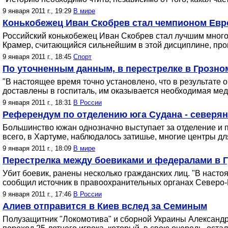
9 января 2011 г., 19:29
В мире
Конькобежец Иван Скобрев стал чемпионом Ев
Российский конькобежец Иван Скобрев стал лучшим много
Крамер, считающийся сильнейшим в этой дисциплине, про
9 января 2011 г., 18:45
Спорт
По уточненным данным, в перестрелке в Грозно
"В настоящее время точно установлено, что в результате
доставлены в госпиталь, им оказывается необходимая ме
9 января 2011 г., 18:31
В России
Референдум по отделению юга Судана - северя
Большинство южан однозначно выступает за отделение и п
всего, в Хартуме, наблюдалось затишье, многие центры дл
9 января 2011 г., 18:09
В мире
Перестрелка между боевиками и федералами в Г
Убит боевик, ранены несколько гражданских лиц. "В наст
сообщил источник в правоохранительных органах Северо-
9 января 2011 г., 17:46
В России
Алиев отправится в Киев вслед за Семиным
Полузащитник "Локомотива" и сборной Украины Александр 