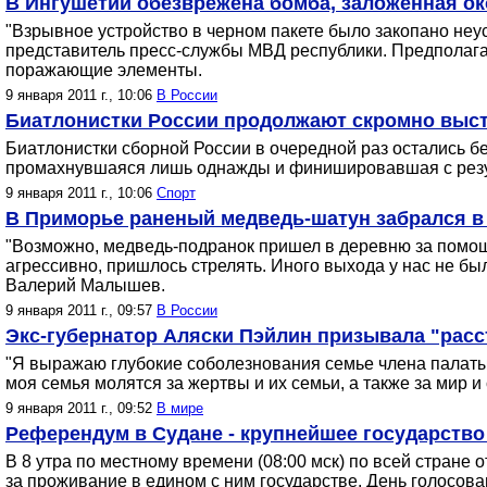
В Ингушетии обезврежена бомба, заложенная о
"Взрывное устройство в черном пакете было закопано неу
представитель пресс-службы МВД республики. Предполага
поражающие элементы.
9 января 2011 г., 10:06
В России
Биатлонистки России продолжают скромно высту
Биатлонистки сборной России в очередной раз остались б
промахнувшаяся лишь однажды и финишировавшая с резул
9 января 2011 г., 10:06
Спорт
В Приморье раненый медведь-шатун забрался в
"Возможно, медведь-подранок пришел в деревню за помощ
агрессивно, пришлось стрелять. Иного выхода у нас не бы
Валерий Малышев.
9 января 2011 г., 09:57
В России
Экс-губернатор Аляски Пэйлин призывала "расс
"Я выражаю глубокие соболезнования семье члена палаты 
моя семья молятся за жертвы и их семьи, а также за мир и 
9 января 2011 г., 09:52
В мире
Референдум в Судане - крупнейшее государство
В 8 утра по местному времени (08:00 мск) по всей стране 
за проживание в едином с ним государстве. День голосов