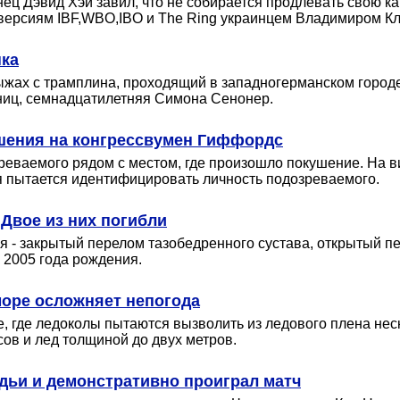
ц Дэвид Хэй завил, что не собирается продлевать свою кар
о версиям IBF,WBO,IBO и The Ring украинцем Владимиром Кл
нка
ыжах с трамплина, проходящий в западногерманском город
ниц, семнадцатилетняя Симона Сенонер.
ушения на конгрессвумен Гиффордс
ваемого рядом с местом, где произошло покушение. На вид
я пытается идентифицировать личность подозреваемого.
Двое из них погибли
я - закрытый перелом тазобедренного сустава, открытый п
 2005 года рождения.
море осложняет непогода
, где ледоколы пытаются вызволить из ледового плена нес
усов и лед толщиной до двух метров.
дьи и демонстративно проиграл матч