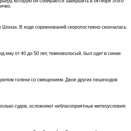
ьеру, которую он собирается завершить в октябре этого
ичко.
е Шонах. В ходе соревнований скоропостижно скончалась
 ему от 40 до 50 лет, темноволосый, был одет в синие
ерелом голени со смещением. Двое других пешеходов
колько судов, осложняют неблагоприятные метеоусловия: