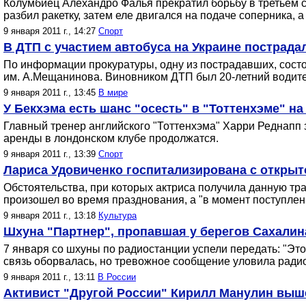
Колумбиец Алехандро Фалья прекратил борьбу в третьем се
разбил ракетку, затем еле двигался на подаче соперника, 
9 января 2011 г., 14:27
Спорт
В ДТП с участием автобуса на Украине пострада
По информации прокуратуры, одну из пострадавших, сост
им. А.Мещанинова. Виновником ДТП был 20-летний водите
9 января 2011 г., 13:45
В мире
У Бекхэма есть шанс "осесть" в "Тоттенхэме" н
Главный тренер английского "Тоттенхэма" Харри Реднапп 
аренды в лондонском клубе продолжатся.
9 января 2011 г., 13:39
Спорт
Лариса Удовиченко госпитализирована с открыт
Обстоятельства, при которых актриса получила данную т
произошел во время празднования, а "в момент поступлени
9 января 2011 г., 13:18
Культура
Шхуна "Партнер", пропавшая у берегов Сахалина
7 января со шхуны по радиостанции успели передать: "Это 
связь оборвалась, но тревожное сообщение уловила ради
9 января 2011 г., 13:11
В России
Активист "Другой России" Кирилл Манулин выше