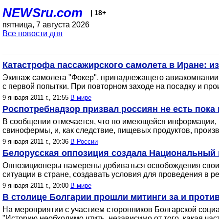
NEWSru.com
| 18+
пятница, 7 августа 2026
Все новости дня
Катастрофа пассажирского самолета в Иране: из
Экипаж самолета "Фокер", принадлежащего авиакомпании I
с первой попытки. При повторном заходе на посадку и про
9 января 2011 г., 21:55
В мире
Роспотребнадзор призвал россиян не есть пока
В сообщении отмечается, что по имеющейся информации, 
свинофермы, и, как следствие, пищевых продуктов, произ
9 января 2011 г., 20:36
В России
Белорусская оппозиция создала Национальный
Оппозиционеры намерены добиваться освобождения своих
ситуации в стране, создавать условия для проведения в 
9 января 2011 г., 20:00
В мире
В столице Болгарии прошли митинги за и проти
На мероприятии с участием сторонников Болгарской социа
"Историю необходимо чтить, независимо от того, какая час