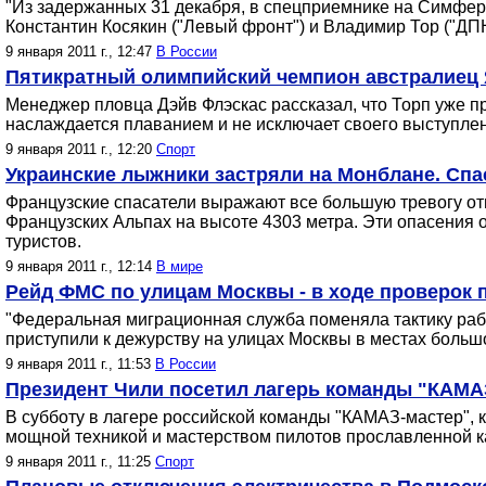
"Из задержанных 31 декабря, в спецприемнике на Симфер
Константин Косякин ("Левый фронт") и Владимир Тор ("ДПН
9 января 2011 г., 12:47
В России
Пятикратный олимпийский чемпион австралиец 
Менеджер пловца Дэйв Флэскас рассказал, что Торп уже пр
наслаждается плаванием и не исключает своего выступлен
9 января 2011 г., 12:20
Спорт
Украинские лыжники застряли на Монблане. Спа
Французские спасатели выражают все большую тревогу от
Французских Альпах на высоте 4303 метра. Эти опасения
туристов.
9 января 2011 г., 12:14
В мире
Рейд ФМС по улицам Москвы - в ходе проверок 
"Федеральная миграционная служба поменяла тактику рабо
приступили к дежурству на улицах Москвы в местах больш
9 января 2011 г., 11:53
В России
Президент Чили посетил лагерь команды "КАМА
В субботу в лагере российской команды "КАМАЗ-мастер", 
мощной техникой и мастерством пилотов прославленной 
9 января 2011 г., 11:25
Спорт