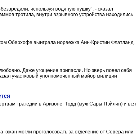
езвредили, используя водяную пушку", - сказал
ммов тротила, внутри взрывного устройства находились
ецком Оберхофе выиграла норвежка Анн-Кристин Флатланд,
любовно. Даже угощение припасли. Но зверь повел себя
- сказал участковый уполномоченный майор милиции
ется
ртвам трагедии в Аризоне. Тодд (муж Сары Пэйлин) и вся
она южан могли проголосовать за отделение от Севера или