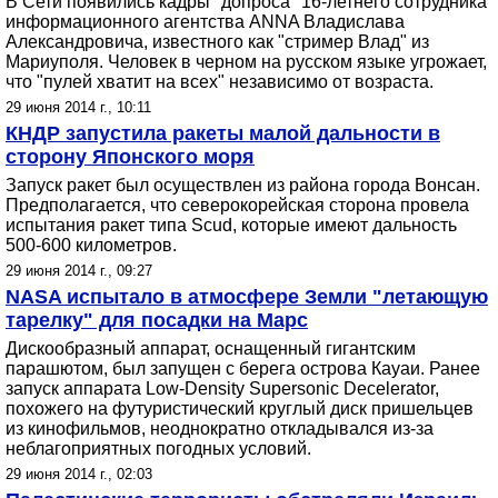
В Сети появились кадры "допроса" 16-летнего сотрудника
информационного агентства ANNA Владислава
Александровича, известного как "стример Влад" из
Мариуполя. Человек в черном на русском языке угрожает,
что "пулей хватит на всех" независимо от возраста.
29 июня 2014 г., 10:11
КНДР запустила ракеты малой дальности в
сторону Японского моря
Запуск ракет был осуществлен из района города Вонсан.
Предполагается, что северокорейская сторона провела
испытания ракет типа Scud, которые имеют дальность
500-600 километров.
29 июня 2014 г., 09:27
NASA испытало в атмосфере Земли "летающую
тарелку" для посадки на Марс
Дискообразный аппарат, оснащенный гигантским
парашютом, был запущен с берега острова Кауаи. Ранее
запуск аппарата Low-Density Supersonic Decelerator,
похожего на футуристический круглый диск пришельцев
из кинофильмов, неоднократно откладывался из-за
неблагоприятных погодных условий.
29 июня 2014 г., 02:03