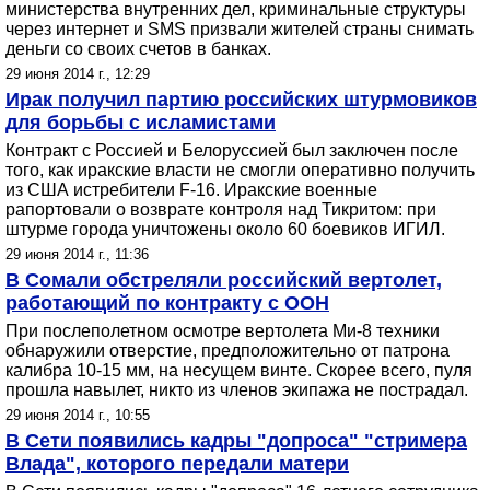
министерства внутренних дел, криминальные структуры
через интернет и SMS призвали жителей страны снимать
деньги со своих счетов в банках.
29 июня 2014 г., 12:29
Ирак получил партию российских штурмовиков
для борьбы с исламистами
Контракт с Россией и Белоруссией был заключен после
того, как иракские власти не смогли оперативно получить
из США истребители F-16. Иракские военные
рапортовали о возврате контроля над Тикритом: при
штурме города уничтожены около 60 боевиков ИГИЛ.
29 июня 2014 г., 11:36
В Сомали обстреляли российский вертолет,
работающий по контракту с ООН
При послеполетном осмотре вертолета Ми-8 техники
обнаружили отверстие, предположительно от патрона
калибра 10-15 мм, на несущем винте. Скорее всего, пуля
прошла навылет, никто из членов экипажа не пострадал.
29 июня 2014 г., 10:55
В Сети появились кадры "допроса" "стримера
Влада", которого передали матери