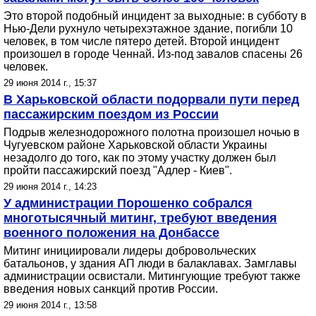
Это второй подобный инцидент за выходные: в субботу в
Нью-Дели рухнуло четырехэтажное здание, погибли 10
человек, в том числе пятеро детей. Второй инцидент
произошел в городе Ченнай. Из-под завалов спасены 26
человек.
29 июня 2014 г., 15:37
В Харьковской области подорвали пути перед
пассажирским поездом из России
Подрыв железнодорожного полотна произошел ночью в
Чугуевском районе Харьковской области Украины
незадолго до того, как по этому участку должен был
пройти пассажирский поезд "Адлер - Киев".
29 июня 2014 г., 14:23
У администрации Порошенко собрался
многотысячный митинг, требуют введения
военного положения на Донбассе
Митинг инициировали лидеры добровольческих
батальонов, у здания АП люди в балаклавах. Замглавы
администрации освистали. Митингующие требуют также
введения новых санкций против России.
29 июня 2014 г., 13:58