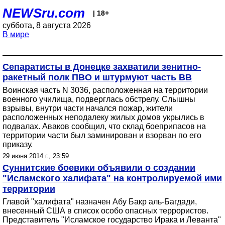
NEWSru.com
| 18+
суббота, 8 августа 2026
В мире
Сепаратисты в Донецке захватили зенитно-
ракетный полк ПВО и штурмуют часть ВВ
Воинская часть N 3036, расположенная на территории
военного училища, подверглась обстрелу. Слышны
взрывы, внутри части начался пожар, жители
расположенных неподалеку жилых домов укрылись в
подвалах. Аваков сообщил, что склад боеприпасов на
территории части был заминирован и взорван по его
приказу.
29 июня 2014 г., 23:59
Суннитские боевики объявили о создании
"Исламского халифата" на контролируемой ими
территории
Главой "халифата" назначен Абу Бакр аль-Багдади,
внесенный США в список особо опасных террористов.
Представитель "Исламское государство Ирака и Леванта"