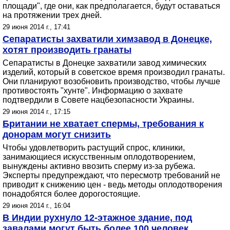
площади", где они, как предполагается, будут оставаться
на протяжении трех дней.
29 июня 2014 г., 17:41
Сепаратисты захватили химзавод в Донецке,
хотят производить гранаты
Сепаратисты в Донецке захватили завод химических
изделий, который в советское время производил гранаты.
Они планируют возобновить производство, чтобы лучше
противостоять "хунте". Информацию о захвате
подтвердили в Совете нацбезопасности Украины.
29 июня 2014 г., 17:15
Британии не хватает спермы, требования к
донорам могут снизить
Чтобы удовлетворить растущий спрос, клиники,
занимающиеся искусственным оплодотворением,
вынуждены активно ввозить сперму из-за рубежа.
Эксперты предупреждают, что пересмотр требований не
приводит к снижению цен - ведь методы оплодотворения
понадобятся более дорогостоящие.
29 июня 2014 г., 16:04
В Индии рухнуло 12-этажное здание, под
завалами могут быть более 100 человек