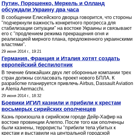
Путин, Порошенко, Меркель и Олланд
обсуждали Украину два часа
В сообщении Елисейского дворца говорится, что стороны
"подчеркнули важность конкретного прогресса для
стабилизации ситуации" на востоке Украины и связывают
его с "продлением режима прекращения огня и
реализацией мирного плана, предложенного украинскими
властями".
29 июня 2014 г., 19:21
Германия, Франция и Италия хотят создать
европейский беспилотник
В течение ближайших двух лет оборонные компании трех
стран должны согласовать проект нового БПЛА. К
разработке планируется привлечь Airbus, Dassault Aviation
и Alenia Aermacchi.
29 июня 2014 г., 18:32
Боевики ИГИЛ казнили и прибили к крестам
восьмерых сирийских ополченцев
Казнь произошла в сирийском городе Дейр-Хафир на
востоке провинции Алеппо. После того как ополченцы
были казнены, террористы "прибили тела убитых к
крестам и выставили на центральной городской