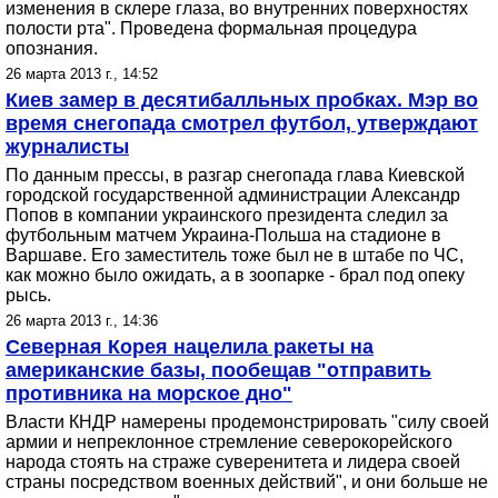
изменения в склере глаза, во внутренних поверхностях
полости рта". Проведена формальная процедура
опознания.
26 марта 2013 г., 14:52
Киев замер в десятибалльных пробках. Мэр во
время снегопада смотрел футбол, утверждают
журналисты
По данным прессы, в разгар снегопада глава Киевской
городской государственной администрации Александр
Попов в компании украинского президента следил за
футбольным матчем Украина-Польша на стадионе в
Варшаве. Его заместитель тоже был не в штабе по ЧС,
как можно было ожидать, а в зоопарке - брал под опеку
рысь.
26 марта 2013 г., 14:36
Северная Корея нацелила ракеты на
американские базы, пообещав "отправить
противника на морское дно"
Власти КНДР намерены продемонстрировать "силу своей
армии и непреклонное стремление северокорейского
народа стоять на страже суверенитета и лидера своей
страны посредством военных действий", и они больше не