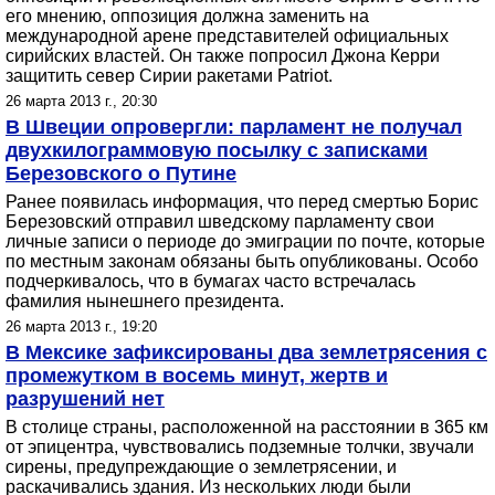
его мнению, оппозиция должна заменить на
международной арене представителей официальных
сирийских властей. Он также попросил Джона Керри
защитить север Сирии ракетами Patriot.
26 марта 2013 г., 20:30
В Швеции опровергли: парламент не получал
двухкилограммовую посылку с записками
Березовского о Путине
Ранее появилась информация, что перед смертью Борис
Березовский отправил шведскому парламенту свои
личные записи о периоде до эмиграции по почте, которые
по местным законам обязаны быть опубликованы. Особо
подчеркивалось, что в бумагах часто встречалась
фамилия нынешнего президента.
26 марта 2013 г., 19:20
В Мексике зафиксированы два землетрясения с
промежутком в восемь минут, жертв и
разрушений нет
В столице страны, расположенной на расстоянии в 365 км
от эпицентра, чувствовались подземные толчки, звучали
сирены, предупреждающие о землетрясении, и
раскачивались здания. Из нескольких люди были