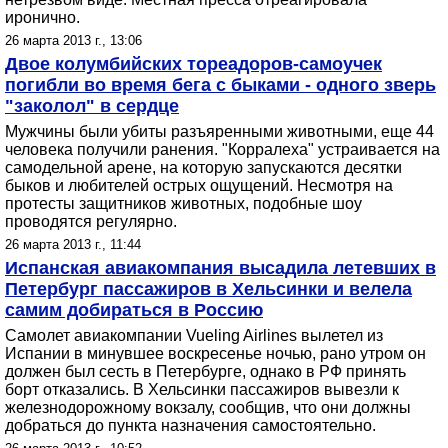
иронично.
26 марта 2013 г., 13:06
Двое колумбийских тореадоров-самоучек
погибли во время бега с быками - одного зверь
"заколол" в сердце
Мужчины были убиты разъяренными животными, еще 44
человека получили ранения. "Корралеха" устраивается на
самодельной арене, на которую запускаются десятки
быков и любителей острых ощущений. Несмотря на
протесты защитников животных, подобные шоу
проводятся регулярно.
26 марта 2013 г., 11:44
Испанская авиакомпания высадила летевших в
Петербург пассажиров в Хельсинки и велела
самим добираться в Россию
Самолет авиакомпании Vueling Airlines вылетел из
Испании в минувшее воскресенье ночью, рано утром он
должен был сесть в Петербурге, однако в РФ принять
борт отказались. В Хельсинки пассажиров вывезли к
железнодорожному вокзалу, сообщив, что они должны
добраться до пункта назначения самостоятельно.