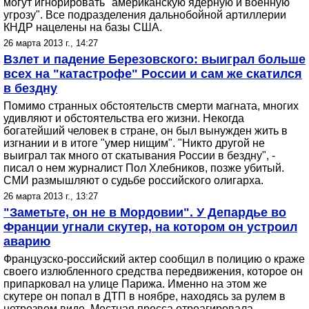
могут игнорировать "американскую ядерную и военную
угрозу". Все подразделения дальнобойной артиллерии
КНДР нацелены на базы США.
26 марта 2013 г., 14:27
Взлет и падение Березовского: выиграл больше
всех на "катастрофе" России и сам же скатился
в бездну
Помимо странных обстоятельств смерти магната, многих
удивляют и обстоятельства его жизни. Некогда
богатейший человек в стране, он был вынужден жить в
изгнании и в итоге "умер нищим". "Никто другой не
выиграл так много от скатывания России в бездну", -
писал о нем журналист Пол Хлебников, позже убитый.
СМИ размышляют о судьбе российского олигарха.
26 марта 2013 г., 13:27
"Заметьте, он не в Мордовии". У Депардье во
Франции угнали скутер, на котором он устроил
аварию
Французско-российский актер сообщил в полицию о краже
своего излюбленного средства передвижения, которое он
припарковал на улице Парижа. Именно на этом же
скутере он попал в ДТП в ноябре, находясь за рулем в
нетрезвом виде. Местная пресса отреагировала