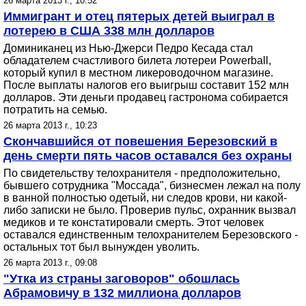
26 марта 2013 г., 10:52
Иммигрант и отец пятерых детей выиграл в
лотерею в США 338 млн долларов
Доминиканец из Нью-Джерси Педро Кесада стал
обладателем счастливого билета лотереи Powerball,
который купил в местном ликероводочном магазине.
После выплаты налогов его выигрыш составит 152 млн
долларов. Эти деньги продавец гастронома собирается
потратить на семью.
26 марта 2013 г., 10:23
Скончавшийся от повешения Березовский в
день смерти пять часов оставался без охраны
По свидетельству телохранителя - предположительно,
бывшего сотрудника "Моссада", бизнесмен лежал на полу
в ванной полностью одетый, ни следов крови, ни какой-
либо записки не было. Проверив пульс, охранник вызвал
медиков и те констатировали смерть. Этот человек
оставался единственным телохранителем Березовского -
остальных тот был вынужден уволить.
26 марта 2013 г., 09:08
"Утка из страны заговоров" обошлась
Абрамовичу в 132 миллиона долларов