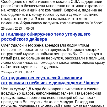
Сообщение о якобы имевшем место в США задержании
российского бизнесмена мгновенно негативно отразилось
на котировках акций его компаний. Впрочем, падение не
было долгим, и к концу торгов бумаги сумели частично
отыграть позиции. Эксперты называли, кто может
помешать Абрамовичу получить компенсацию за "вброс".
26 марта 2013 г., 09:08
В Таиланде обнаружено тело утонувшего
российского дайвера
Олег Удалой и его жена арендовали лодку, чтобы
понырять и поохотиться с гарпуном. Во время четырех
погружений мужчина поймал четыре рыбы. Он нырнул в
пятый раз, но больше не вернулся, рассказали в полиции.
Жена обратилась за помощью к спасателям, однако сразу
найти тело мужчины не удалось.
26 марта 2013 г., 07:47
Сотрудники венесуэльской компании
отправили в небо чек с дивидендами: Чавесу
Чек на сумму 1,8 млрд боливаров прикрепили к связке
воздушных шаров, наполненных гелием. На церемонии
присутствовал временно исполняющий обязанности
президента Венесуэлы Николас Мадуро. Рекордная
прибыль, полученная компанией Cantv, будет направлена