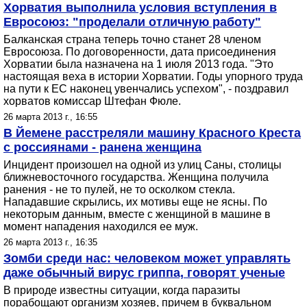
Хорватия выполнила условия вступления в
Евросоюз: "проделали отличную работу"
Балканская страна теперь точно станет 28 членом
Евросоюза. По договоренности, дата присоединения
Хорватии была назначена на 1 июля 2013 года. "Это
настоящая веха в истории Хорватии. Годы упорного труда
на пути к ЕС наконец увенчались успехом", - поздравил
хорватов комиссар Штефан Фюле.
26 марта 2013 г., 16:55
В Йемене расстреляли машину Красного Креста
с россиянами - ранена женщина
Инцидент произошел на одной из улиц Саны, столицы
ближневосточного государства. Женщина получила
ранения - не то пулей, не то осколком стекла.
Нападавшие скрылись, их мотивы еще не ясны. По
некоторым данным, вместе с женщиной в машине в
момент нападения находился ее муж.
26 марта 2013 г., 16:35
Зомби среди нас: человеком может управлять
даже обычный вирус гриппа, говорят ученые
В природе известны ситуации, когда паразиты
порабощают организм хозяев, причем в буквальном