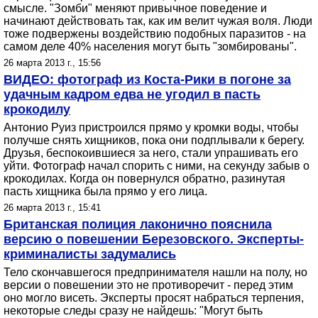
смысле. "Зомби" меняют привычное поведение и
начинают действовать так, как им велит чужая воля. Люди
тоже подвержены воздействию подобных паразитов - на
самом деле 40% населения могут быть "зомбированы".
26 марта 2013 г., 15:56
ВИДЕО: фотограф из Коста-Рики в погоне за
удачным кадром едва не угодил в пасть
крокодилу
Антонио Руиз пристроился прямо у кромки воды, чтобы
получше снять хищников, пока они подплывали к берегу.
Друзья, беспокоившиеся за него, стали упрашивать его
уйти. Фотограф начал спорить с ними, на секунду забыв о
крокодилах. Когда он повернулся обратно, разинутая
пасть хищника была прямо у его лица.
26 марта 2013 г., 15:41
Британская полиция лаконично пояснила
версию о повешении Березовского. Эксперты-
криминалисты задумались
Тело скончавшегося предпринимателя нашли на полу, но
версии о повешении это не противоречит - перед этим
оно могло висеть. Эксперты просят набраться терпения,
некоторые следы сразу не найдешь: "Могут быть