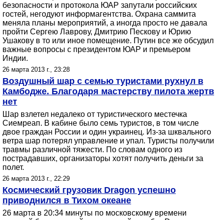
безопасности и протокола ЮАР запутали российских
гостей, негодуют информагентства. Охрана саммита
меняла планы мероприятий, а иногда просто не давала
пройти Сергею Лаврову, Дмитрию Пескову и Юрию
Ушакову в то или иное помещение. Путин все же обсудил
важные вопросы с президентом ЮАР и премьером
Индии.
26 марта 2013 г., 23:28
Воздушный шар с семью туристами рухнул в
Камбодже. Благодаря мастерству пилота жертв
нет
Шар взлетел недалеко от туристического местечка
Сиемреап. В кабине было семь туристов, в том числе
двое граждан России и один украинец. Из-за шквального
ветра шар потерял управление и упал. Туристы получили
травмы различной тяжести. По словам одного из
пострадавших, организаторы хотят получить деньги за
полет.
26 марта 2013 г., 22:29
Космический грузовик Dragon успешно
приводнился в Тихом океане
26 марта в 20:34 минуты по московскому времени