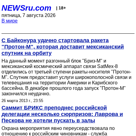
NEWSru.com
| 18+
пятница, 7 августа 2026
В мире
С Байконура удачно стартовала ракета
"Протон-М", которая доставит мексиканский
спутник на орбиту
На данный момент разгонный блок "Бриз-М" и
мексиканский космический аппарат связи SatMex-8
отделились от третьей ступени ракеты-носителя "Протон-
М". Спутник предоставит услуги широкополосной связи и
телевещания на территории Америки и Карибского
бассейна. В декабре прошлого года запуск "Протон-М"
закончился неудачно.
26 марта 2013 г., 23:55
Саммит БРИКС преподнес российской
делегации несколько сюрпризов: Лаврова и
Пескова не хотели пускать в залы
Охрана мероприятия явно переусердствовала по
отношению к российским чиновникам - служба