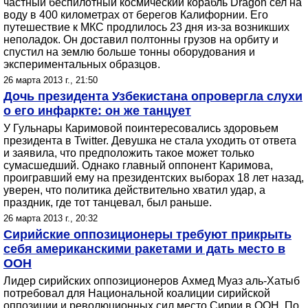
частный беспилотный космический корабль Dragon сел на
воду в 400 километрах от берегов Калифорнии. Его
путешествие к МКС продлилось 23 дня из-за возникших
неполадок. Он доставил полтонны грузов на орбиту и
спустил на землю больше тонны оборудования и
экспериментальных образцов.
26 марта 2013 г., 21:50
Дочь президента Узбекистана опровергла слухи
о его инфаркте: он же танцует
У Гульнары Каримовой поинтересовались здоровьем
президента в Twitter. Девушка не стала уходить от ответа
и заявила, что предположить такое может только
сумасшедший. Однако главный оппонент Каримова,
проигравший ему на президентских выборах 18 лет назад,
уверен, что политика действительно хватил удар, а
праздник, где тот танцевал, был раньше.
26 марта 2013 г., 20:32
Сирийские оппозиционеры требуют прикрыть
себя американскими ракетами и дать место в
ООН
Лидер сирийских оппозиционеров Ахмед Муаз аль-Хатыб
потребовал для Национальной коалиции сирийской
оппозиции и революционных сил место Сирии в ООН. По