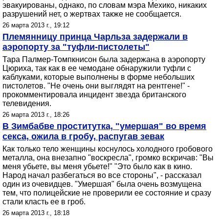
эвакуированы, однако, по словам мэра Мехико, никаких
разрушений нет, о жертвах также не сообщается.
26 марта 2013 г., 19:12
Племянницу принца Чарльза задержали в
аэропорту за "туфли-пистолеты"
Тара Палмер-Томпкнисон была задержана в аэропорту
Цюриха, так как в ее чемодане обнаружили туфли с
каблуками, которые выполнены в форме небольших
пистолетов. "Не очень они выглядят на рентгене!" -
прокомментировала инцидент звезда британского
телевидения.
26 марта 2013 г., 18:26
В Зимбабве проститутка, "умершая" во время
секса, ожила в гробу, распугав зевак
Как только тело женщины коснулось холодного гробового
металла, она внезапно "воскресла", громко вскричав: "Вы
меня убьете, вы меня убьете!" "Это было как в кино.
Народ начал разбегаться во все стороны", - рассказал
один из очевидцев. "Умершая" была очень возмущена
тем, что полицейские не проверили ее состояние и сразу
стали класть ее в гроб.
26 марта 2013 г., 18:18