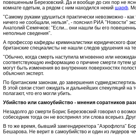
повешенным Березовский. Да и вообще до сих пор не яс
комнате одетым, а рядом с ним находился некий
шарф
. М
"Самому руками удушиться практически невозможно - как 
ничего не сообщали, нельзя", - пояснил РИА "Новости" эк
Анатолий Семячков: "Если... они нашли бы его повешенным
неполные сведения".
А профессор кафедры криминалистики юридического факу
британские специалисты не нашли следов удушения на теле
"Обычно, когда смерть наступила мгновенно или неожидан
соответствующую информацию о причине смерти путем удав
могут быть изменения во внутренних поверхностях полости
объяснил эксперт.
По британским законам, до завершения судмедэкспертизы,
В этой связи стоит ожидать и дальнейших спекуляций на 
полагают, что его могли убить.
Убийство или самоубийство - мнения соратников ра
Незадолго до смерти Борис Березовский говорил о возмо
собеседник тогда он не воспринял эти слова всерьез. Др
В то же время, бывший замгендиректора "Аэрофлота" Бори
Бешарова. Не верит в самоубийство и один из лидеров че