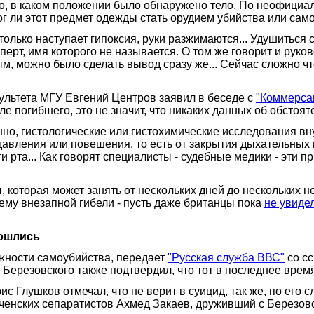
но, в каком положении было обнаружено тело. По неофициа
ог ли этот предмет одежды стать орудием убийства или сам
только наступает гипоксия, руки разжимаются... Удушиться
сперт, имя которого не называется. О том же говорит и ру
, можно было сделать вывод сразу же... Сейчас сложно что-
льтета МГУ Евгений Центров заявил в беседе с
"Коммерса
 погибшего, это не значит, что никаких данных об обстояте
но, гистологические или гистохимические исследования вну
ления или повешения, то есть от закрытия дыхательных пу
 рта... Как говорят специалисты - судебные медики - эти п
 которая может занять от нескольких дней до нескольких 
тему внезапной гибели - пусть даже британцы пока
не увиде
зошлись
жности самоубийства, передает
"Русская служба ВВС"
со сс
уг Березовского также подтвердил, что тот в последнее вре
с Глушков отмечал, что не верит в суицид, так же, по его
ченских сепаратистов Ахмед Закаев, друживший с Березовс