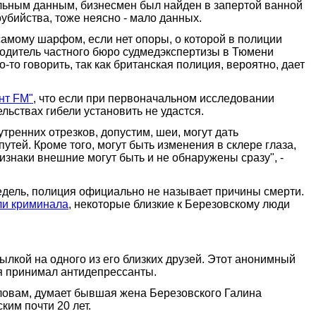
льным данным, бизнесмен был найден в запертой ванной
оубийства, тоже неясно - мало данных.
 самому шарфом, если нет опоры, о которой в полиции
ководитель частного бюро судмедэкспертизы в Тюмени
то говорить, так как британская полиция, вероятно, дает
нт FM"
, что если при первоначальном исследовании
льствах гибели установить не удастся.
тренних отрезков, допустим, шеи, могут дать
тей. Кроме того, могут быть изменения в склере глаза,
ризнаки внешние могут быть и не обнаружены сразу", -
недель, полиция официально не называет причины смерти.
ли криминала
, некоторые близкие к Березовскому люди
ылкой на одного из его близких друзей. Этот анонимный
мя принимал антидепрессанты.
 словам, думает бывшая жена Березовского Галина
ким почти 20 лет.