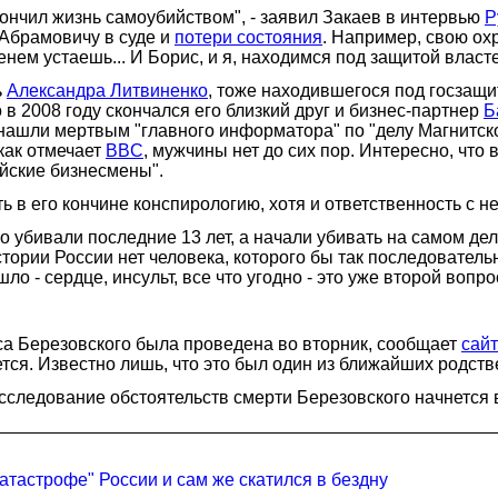
покончил жизнь самоубийством", - заявил Закаев в интервью
Р
Абрамовичу в суде и
потери состояния
. Например, свою охр
нем устаешь... И Борис, и я, находимся под защитой власт
ь
Александра Литвиненко
, тоже находившегося под госзащит
 в 2008 году скончался его близкий друг и бизнес-партнер
Б
 нашли мертвым "главного информатора" по "делу Магнитск
как отмечает
BBC
, мужчины нет до сих пор. Интересно, что
ийские бизнесмены".
ь в его кончине конспирологию, хотя и ответственность с н
о убивали последние 13 лет, а начали убивать на самом дел
тории России нет человека, которого бы так последователь
шло - сердце, инсульт, все что угодно - это уже второй вопро
са Березовского была проведена во вторник, сообщает
сай
ется. Известно лишь, что это был один из ближайших родст
следование обстоятельств смерти Березовского начнется в
атастрофе" России и сам же скатился в бездну