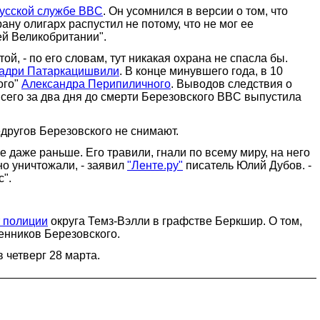
усской службе BBC
. Он усомнился в версии о том, что
ану олигарх распустил не потому, что не мог ее
ей Великобритании".
ой, - по его словам, тут никакая охрана не спасла бы.
адри Патаркацишвили
. В конце минувшего года, в 10
ого"
Александра Перипиличного
. Выводов следствия о
 всего за два дня до смерти Березовского BBC выпустила
едругов Березовского не снимают.
е даже раньше. Его травили, гнали по всему миру, на него
но уничтожали, - заявил
"Ленте.ру"
писатель Юлий Дубов. -
с".
т полиции
округа Темз-Вэлли в графстве Беркшир. О том,
венников Березовского.
 четверг 28 марта.