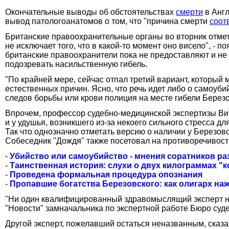
Окончательные выводы об обстоятельствах
смерти
в Англ
вывод патологоанатомов о том, что "причина смерти
соот
Британские правоохранительные органы во вторник отмет
не исключает того, что в какой-то момент оно висело", - п
британские правоохранители пока не предоставляют и н
подозревать насильственную гибель.
"По крайней мере, сейчас отпал третий вариант, который 
естественных причин. Ясно, что речь идет либо о самоуби
следов борьбы или крови полиция на месте гибели Берез
Впрочем, профессор судебно-медицинской экспертизы Вик
и у удушья, возникшего из-за некоего сильного стресса д
Так что однозначно отметать версию о наличии у Березов
Собеседник "Дождя" также посетовал на противоречивость
-
Убийство или самоубийство - мнения соратников р
-
Таинственная история: слухи о двух килограммах "к
-
Проведена формальная процедура опознания
-
Пропавшие богатства Березовского: как олигарх наж
"Ни один квалифицированный здравомыслящий эксперт не
"Новости" замначальника по экспертной работе Бюро суд
Другой эксперт, пожелавший остаться неназванным, сказа