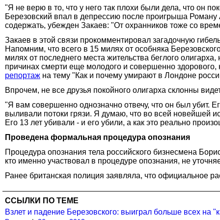
"Я не верю в то, что у него так плохи были дела, что он 
Березовский впал в депрессию после проигрыша Роману 
содержать, убежден Закаев: "От охранников тоже со време
Закаев в этой связи прокомментировал загадочную гибел
Напомним, что всего в 15 милях от особняка Березовского
милях от последнего места жительства беглого олигарха,
причинах смерти еще молодого и совершенно здорового, 
репортаж
на тему "Как и почему умирают в Лондоне росс
Впрочем, не все друзья покойного олигарха склонны видет
"Я вам совершенно однозначно отвечу, что он был убит. Ег
выливали потоки грязи. Я думаю, что во всей новейшей ис
Его 13 лет убивали - и его убили, а как это реально произо
Проведена формальная процедура опознания
Процедура опознания тела российского бизнесмена Бори
кто именно участвовал в процедуре опознания, не уточня
Ранее британская полиция заявляла, что официальное рас
ССЫЛКИ ПО ТЕМЕ
Взлет и падение Березовского: выиграл больше всех на "к