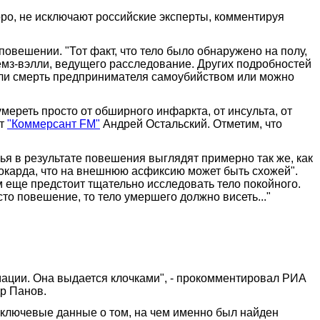
ро, не исключают российские эксперты, комментируя
повешении. "Тот факт, что тело было обнаружено на полу,
емз-вэлли, ведущего расследование. Других подробностей
 ли смерть предпринимателя самоубийством или можно
мереть просто от обширного инфаркта, от инсульта, от
нт
"Коммерсант FM"
Андрей Остальский. Отметим, что
ья в результате повешения выглядят примерно так же, как
миокарда, что на внешнюю асфиксию может быть схожей".
м еще предстоит тщательно исследовать тело покойного.
о повешение, то тело умершего должно висеть..."
ации. Она выдается клочками", - прокомментировал РИА
р Панов.
а ключевые данные о том, на чем именно был найден