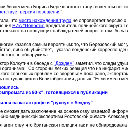
ии бизнесмена Бориса Березовского станут известны неско
ветствует версии повешения
".
или, что
место нахождения трупа
не опровергает версию о 
ояснил
РИА "Новости"
представитель полицейского округа Т
е отвечают на волнующих наблюдателей вопрос о том, была
многим казался самым вероятным: то, что Березовский мог у
йстве, либо об убийстве", - указал лондонский корреспонде
овского не обнаружила.
тор Колкутин в беседе с
"Дождем"
заметил, что следы удуш
ля организма: "Со стороны легких реакция что на инфаркт 
ского серьезных проблем со здоровьем пока рано, эксперта
 поступающих из Великобритании данных: "Если имело мест
азошлись
омпромата из 90-х", готовящихся к публикации
ился на катастрофе и "рухнул в бездну"
 сможет дать заключение на основе озвучиваемой информ
ебно-медицинской экспертизы Ростовской области Александ
л агентству, что британская полиция так и не обнародовал