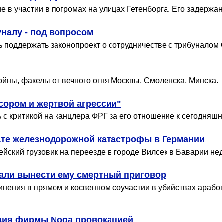
 в участии в погромах на улицах Гетенборга. Его задержа
налу - под вопросом
 поддержать законопроект о сотрудничестве с трибунало
ойны, факелы от вечного огня Москвы, Смоленска, Минска.
сором и жертвой агрессии"
ь с критикой на канцлера ФРГ за его отношение к сегодняш
тате железнодорожной катастрофы в Германии
йский грузовик на переезде в городе Вилсек в Баварии нед
вали вынести ему смертный приговор
инения в прямом и косвенном соучастии в убийствах арабо
твия фирмы Noga провокацией