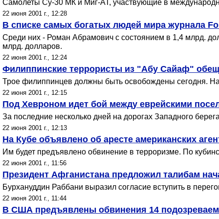
Самолеты Су-30 МК и Миг-АТ, участвующие в международ
22 июня 2001 г., 12:28
В списке самых богатых людей мира журнала For
Среди них - Роман Абрамович с состоянием в 1,4 млрд. дол
млрд. долларов.
22 июня 2001 г., 12:24
Филиппинские террористы из "Абу Сайаф" обещ
Трое филиппинцев должны быть освобождены сегодня. На
22 июня 2001 г., 12:15
Под Хевроном идет бой между еврейскими посе
За последние несколько дней на дорогах Западного берег
22 июня 2001 г., 12:13
На Кубе объявлено об аресте американских аген
Им будет предъявлено обвинение в терроризме. По кубинс
22 июня 2001 г., 11:56
Президент Афганистана предложил талибам на
Бурхануддин Раббани выразил согласие вступить в перего
22 июня 2001 г., 11:44
В США предъявлены обвинения 14 подозреваем