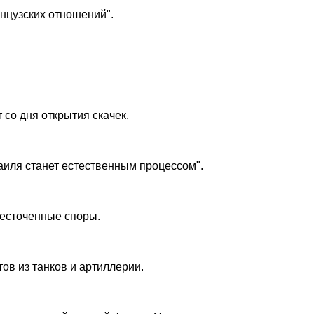
анцузских отношений".
со дня открытия скачек.
раиля станет естественным процессом".
есточенные споры.
ов из танков и артиллерии.