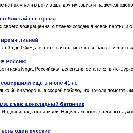
 из них упали в реку, а два других зависли на железнодор
ю в ближайшее время
х своего возвращения, о планах создания новой партии и о
о время ливней
 от 35 до 60мм, а всего с начала месяца выпало 4 месячны
 в Россию
сти иска Noga. Российская делегация останется в Ле-Бурж
 совершили еще в июне 41-го
ько были уверены в скорой победе, что начали помогать ж
ыми, съев шоколадный батончик
е Индиана подготовили для Национального совета по нау
есть один русский