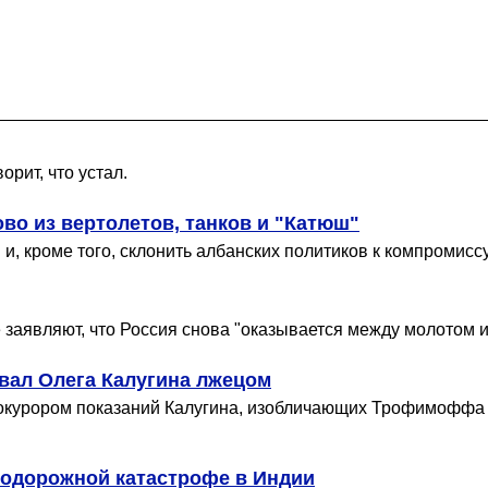
орит, что устал.
во из вертолетов, танков и "Катюш"
 и, кроме того, склонить албанских политиков к компромиссу
е заявляют, что Россия снова "оказывается между молотом и
ал Олега Калугина лжецом
окурором показаний Калугина, изобличающих Трофимоффа в
знодорожной катастрофе в Индии