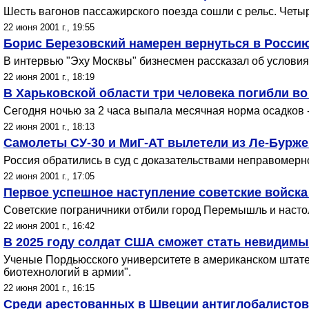
Шесть вагонов пассажирского поезда сошли с рельс. Четыре
22 июня 2001 г., 19:55
Борис Березовский намерен вернуться в Росси
В интервью "Эху Москвы" бизнесмен рассказал об условия
22 июня 2001 г., 18:19
В Харьковской области три человека погибли в
Сегодня ночью за 2 часа выпала месячная норма осадков -
22 июня 2001 г., 18:13
Самолеты СУ-30 и МиГ-АТ вылетели из Ле-Бурже
Россия обратились в суд с доказательствами неправомерно
22 июня 2001 г., 17:05
Первое успешное наступление советские войска
Советские пограничники отбили город Перемышль и настол
22 июня 2001 г., 16:42
В 2025 году солдат США сможет стать невидим
Ученые Пордьюсского университете в американском штат
биотехнологий в армии".
22 июня 2001 г., 16:15
Среди арестованных в Швеции антиглобалистов 