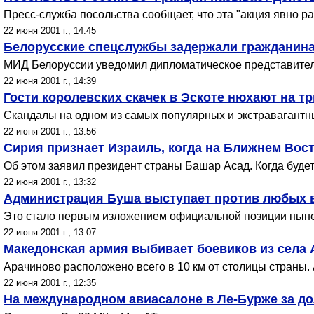
Пресс-служба посольства сообщает, что эта "акция явно р
22 июня 2001 г., 14:45
Белорусские спецслужбы задержали гражданин
МИД Белоруссии уведомил дипломатическое представител
22 июня 2001 г., 14:39
Гости королевских скачек в Эскоте нюхают на т
Скандалы на одном из самых популярных и экстравагантны
22 июня 2001 г., 13:56
Сирия признает Израиль, когда на Ближнем Вост
Об этом заявил президент страны Башар Асад. Когда будет
22 июня 2001 г., 13:32
Администрация Буша выступает против любых 
Это стало первым изложением официальной позиции нын
22 июня 2001 г., 13:07
Македонская армия выбивает боевиков из села
Арачиново расположено всего в 10 км от столицы страны.
22 июня 2001 г., 12:35
На международном авиасалоне в Ле-Бурже за д