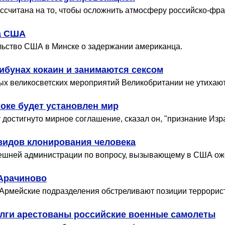
ассчитана на то, чтобы осложнить атмосферу российско-фр
а США
ьство США в Минске о задержании американца.
рибунах кокаин и занимаются сексом
х великосветских мероприятий Великобритании не утихают 
оке будет установлен мир
 достигнуто мирное соглашение, сказал он, "признание Из
видов клонирования человека
ешней администрации по вопросу, вызывающему в США ож
 Арачиново
 Армейские подразделения обстреливают позиции террорист
олги арестованы российские военные самолеты