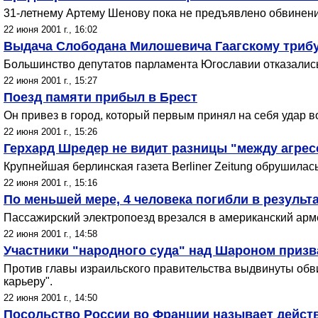
31-летнему Артему Шенову пока не предъявлено обвинение
22 июня 2001 г., 16:02
Выдача Слободана Милошевича Гаагскому трибу
Большинство депутатов парламента Югославии отказались
22 июня 2001 г., 15:27
Поезд памяти прибыл в Брест
Он привез в город, который первым принял на себя удар в
22 июня 2001 г., 15:26
Герхард Шредер не видит разницы "между агрес
Крупнейшая берлинская газета Berliner Zeitung обрушилас
22 июня 2001 г., 15:16
По меньшей мере, 4 человека погибли в резуль
Пассажирский электропоезд врезался в американский арме
22 июня 2001 г., 14:58
Участники "народного суда" над Шароном приз
Против главы израильского правительства выдвинуты обв
карьеру".
22 июня 2001 г., 14:50
Посольство России во Франции называет дейс