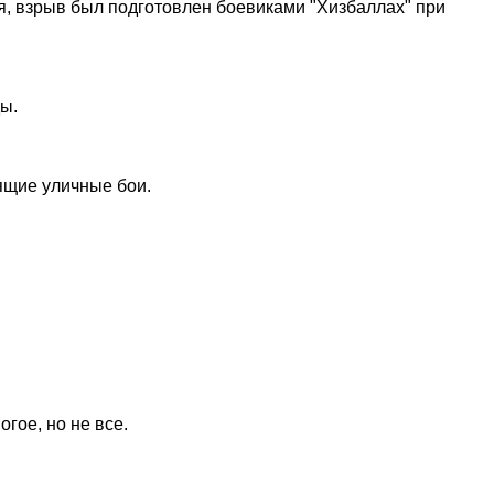
я, взрыв был подготовлен боевиками "Хизбаллах" при
ы.
оящие уличные бои.
гое, но не все.