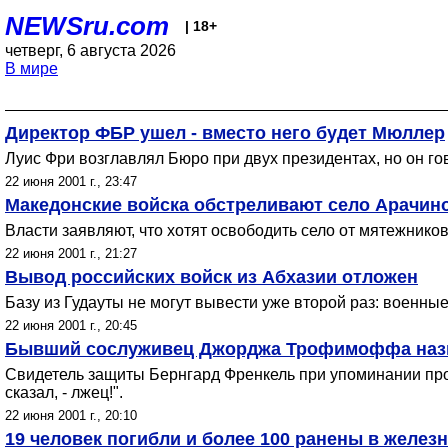
NEWSru.com
| 18+
четверг, 6 августа 2026
В мире
Директор ФБР ушел - вместо него будет Мюллер
Луис Фри возглавлял Бюро при двух президентах, но он гов
22 июня 2001 г., 23:47
Македонские войска обстреливают село Арачино
Власти заявляют, что хотят освободить село от мятежников
22 июня 2001 г., 21:27
Вывод российских войск из Абхазии отложен
Базу из Гудауты не могут вывести уже второй раз: военны
22 июня 2001 г., 20:45
Бывший сослуживец Джорджа Трофимоффа назв
Свидетель защиты Бернгард Френкель при упоминании пр
сказал, - лжец!".
22 июня 2001 г., 20:10
19 человек погибли и более 100 ранены в желе