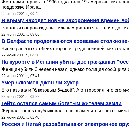
Жертвами теракта в 1996 году стали 19 американских вое
поддержке Ирана.
22 июня 2001 г., 09:42
В Крыму находят новые захоронения времен в
Раскопки сопровождены сильным риском √ в степях до сих
22 июня 2001 г., 09:05
В Белфасте продолжаются кровавые столкновен
Число раненых с обеих сторон и среди полицейских состав
22 июня 2001 г., 08:50
На курорте в Испании убиты две гражданки Рос
Женщин убили 3 недели назад, однако полиция сообщила о
22 июня 2001 г., 07:41
Умер блюзмен Джон Ли Хукер
Его называли "блюзовым буддой". А он говорил, что его му
22 июня 2001 г., 03:22
Гейтс остался самым богатым жителем Земли
Журнал Forbes опубликовал свой знаменитый список милл
22 июня 2001 г., 02:48
Россия и Китай разрабатывают электронное ор