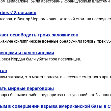
ном авиасалоне, были арестованы французскими властями
bes √ 8 россиян
ларов, и Виктор Черномырдин, который стоит на последнем 
ают освободить троих заложников
кануне филиппинские военные обнаружили головы трех уб
ленцами и палестинцами
а реки Иордан были убиты трое поселенцев.
тов
ким законам, это может повлечь вынесение смертного приг
чать мирные переговоры
воры без каких-либо предварительных условий, чтобы попы
ым в совершении взрыва американской базы в С