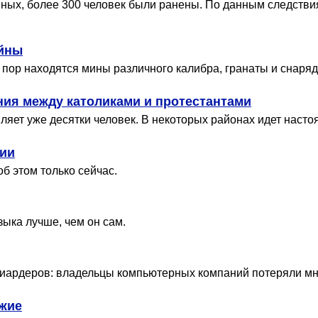
нных, более 300 человек были ранены. По данным следстви
ойны
 пор находятся мины различного калибра, гранаты и снаряд
ия между католиками и протестантами
ляет уже десятки человек. В некоторых районах идет наст
сии
б этом только сейчас.
зыка лучше, чем он сам.
иардеров: владельцы компьютерных компаний потеряли мно
ужие