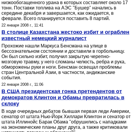
низкообогащенного урана в которых составляет около 17
тонн. Поставки топлива на АЭС "Бушер" начались в
середине декабря и завершается, как ожидается, в
феврале. Всего планируется поставить 8 партий.
22 января 2008 г., 11:41
В столице Казахстана жестоко избит и ограблен
известный немецкий журналист
Прохожие нашли Маркуса Бенсмана на улице в
бессознательном состоянии и доставили в горбольницу.
Он был сильно избит, получил закрытую черепно-
мозговую травму, у него сломаны челюсть, ребра и рука,
обморожены руки и ноги. Бенсман освещал проблемы
стран Центральной Азии, в частности, андижанские
события.
22 января 2008 г., 11:06
В США президентская гонка претендентов от
демократов Клинтон и Обамы превратилась в
склоку
В ходе очередных дебатов бывшая первая леди Америки,
сенатор от штата Нью-Йорк Хиллари Клинтон и сенатор от
штата Иллинойс Барак Обама "обрушились с нападками
на экономические планы друг друга, а также критиковали