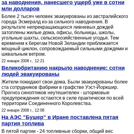
за наводнения, нанесшего ущерб уже в сотни
млн долларов
Более 2 тысяч человек эвакуированы из австралийского
города Эсмералд из-за сильного наводнения. В
результате непрекращающихся ливневых дождей
затоплены жилые дома, офисы, больницы, школы,
угольные шахты, сельскохозяйственные угодья. Тем
временем к берегам Новой Зеландии приближается
мощный циклон, сопровождаемый сильными дождями и
шквальным ветром.
22 января 2008 г., 12:21
Великобританию накрыло наводнение: сотни
людей эвакуированы
Жители покидают свои дома. Были эвакуированы более
ста сотрудников фабрики в графстве Уэст-Йоркшир.
Прогноз синоптиков неутешителен - штормовые
предупреждения остаются в силе практически по всей
территории Соединенного Королевства.
22 января 2008 г., 12:08
На АЭС "Бушер" в Иране поставлена пятая
партия топлива
В пятой партии - 24 топливные сборки, общий вес