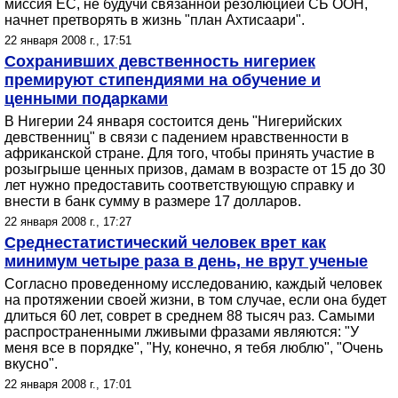
миссия ЕС, не будучи связанной резолюцией СБ ООН,
начнет претворять в жизнь "план Ахтисаари".
22 января 2008 г., 17:51
Сохранивших девственность нигериек
премируют стипендиями на обучение и
ценными подарками
В Нигерии 24 января состоится день "Нигерийских
девственниц" в связи с падением нравственности в
африканской стране. Для того, чтобы принять участие в
розыгрыше ценных призов, дамам в возрасте от 15 до 30
лет нужно предоставить соответствующую справку и
внести в банк сумму в размере 17 долларов.
22 января 2008 г., 17:27
Среднестатистический человек врет как
минимум четыре раза в день, не врут ученые
Согласно проведенному исследованию, каждый человек
на протяжении своей жизни, в том случае, если она будет
длиться 60 лет, соврет в среднем 88 тысяч раз. Самыми
распространенными лживыми фразами являются: "У
меня все в порядке", "Ну, конечно, я тебя люблю", "Очень
вкусно".
22 января 2008 г., 17:01