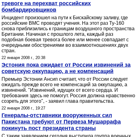
тревоге на перехват российских
бомбардировщиков
Инцидент произошел на пути к Бискайскому заливу, где
российские ВМС проводят учения. На этот раз Ту-160
снова приблизились к границам воздушного пространства
Британии. Начиная с прошлого лета, каждый раз
подобная боевая тревога более или менее совпадает с
очередными обострениями во взаимоотношениях двух
стран.
22 января 2008 г., 20:38
Эстония пока ожидает от России извинений за
советскую оккупацию, а не компенсаций
Премьер Эстонии Ансип считает, что от России следует
ожидать прежде всего не компенсаций за оккупацию, а
извинений. "Извинений, идущих от всего сердца. И
требования здесь не помогут. Россия должна нравственно
созреть для этого", - заявил глава правительства.
22 января 2008 г., 19:27
Генералы-отставники вооруженных сил
Пакистана требуют от Первеза Мушаррафа
покинуть пост президента страны
С таким заявлением сегодня выступила группа военных