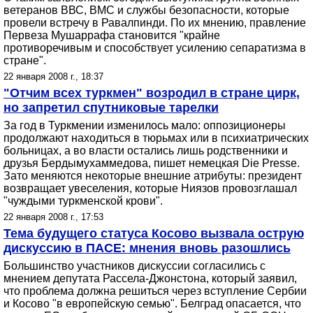
ветеранов ВВС, ВМС и службы безопасности, которые
провели встречу в Равалпинди. По их мнению, правление
Первеза Мушаррафа становится "крайне
противоречивым и способствует усилению сепаратизма в
стране".
22 января 2008 г., 18:37
"Отчим всех туркмен" возродил в стране цирк,
но запретил спутниковые тарелки
За год в Туркмении изменилось мало: оппозиционеры
продолжают находиться в тюрьмах или в психиатрических
больницах, а во власти остались лишь родственники и
друзья Бердымухаммедова, пишет немецкая Die Presse.
Зато меняются некоторые внешние атрибуты: президент
возвращает увеселения, которые Ниязов провозглашал
"чуждыми туркменской крови".
22 января 2008 г., 17:53
Тема будущего статуса Косово вызвала острую
дискуссию в ПАСЕ: мнения вновь разошлись
Большинство участников дискуссии согласились с
мнением депутата Рассела-Джонстона, который заявил,
что проблема должна решиться через вступление Сербии
и Косово "в европейскую семью". Белград опасается, что