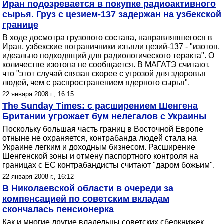
Иран подозревается в покупке радиоактивного
сырья. Груз с цезием-137 задержан на узбекской
границе
В ходе досмотра грузового состава, направлявшегося в
Иран, узбекские пограничники изъяли цезий-137 - "изотоп,
идеально подходящий для радиологического теракта". О
количестве изотопа не сообщается. В МАГАТЭ считают,
что "этот случай связан скорее с угрозой для здоровья
людей, чем с распространением ядерного сырья".
22 января 2008 г., 16:15
The Sunday Times: с расширением Шенгена
Британии угрожает бум нелегалов с Украины
Поскольку большая часть границ в Восточной Европе
отныне не охраняется, контрабанда людей стала на
Украине легким и доходным бизнесом. Расширение
Шенгенской зоны и отмену паспортного контроля на
границах с ЕС контрабандисты считают "даром божьим".
22 января 2008 г., 16:12
В Николаевской области в очереди за
компенсацией по советским вкладам
скончалась пенсионерка
Как и многие другие владельцы советских сберкнижек,