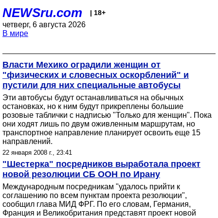
NEWSru.com
| 18+
четверг, 6 августа 2026
В мире
Власти Мехико оградили женщин от
"физических и словесных оскорблений" и
пустили для них специальные автобусы
Эти автобусы будут останавливаться на обычных
остановках, но к ним будут прикреплены большие
розовые таблички с надписью "Только для женщин". Пока
они ходят лишь по двум оживленным маршрутам, но
транспортное направление планирует освоить еще 15
направлений.
22 января 2008 г., 23:41
"Шестерка" посредников выработала проект
новой резолюции СБ ООН по Ирану
Международным посредникам "удалось прийти к
соглашению по всем пунктам проекта резолюции",
сообщил глава МИД ФРГ. По его словам, Германия,
Франция и Великобритания представят проект новой