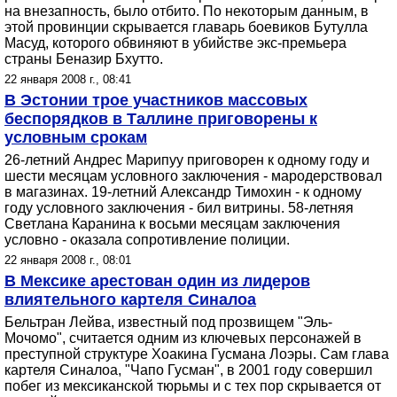
на внезапность, было отбито. По некоторым данным, в
этой провинции скрывается главарь боевиков Бутулла
Масуд, которого обвиняют в убийстве экс-премьера
страны Беназир Бхутто.
22 января 2008 г., 08:41
В Эстонии трое участников массовых
беспорядков в Таллине приговорены к
условным срокам
26-летний Андрес Марипуу приговорен к одному году и
шести месяцам условного заключения - мародерствовал
в магазинах. 19-летний Александр Тимохин - к одному
году условного заключения - бил витрины. 58-летняя
Светлана Каранина к восьми месяцам заключения
условно - оказала сопротивление полиции.
22 января 2008 г., 08:01
В Мексике арестован один из лидеров
влиятельного картеля Синалоа
Бельтран Лейва, известный под прозвищем "Эль-
Мочомо", считается одним из ключевых персонажей в
преступной структуре Хоакина Гусмана Лоэры. Сам глава
картеля Синалоа, "Чапо Гусман", в 2001 году совершил
побег из мексиканской тюрьмы и с тех пор скрывается от