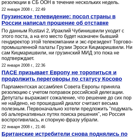
резолюции в СБ ООН в течение нескольких недель.
22 января 2008 г., 22:49
Грузинское телевидение: посол страны в
России написал прошение об отставке
По данным Rustavi 2, Ираклий Чубинишвили уходит с
этого поста, а на его место будет назначен бывший
гендиректор этой телекомпании и экс-президент Торгово-
промышленной палаты Грузии Эроси Кицмаришвили. Ни
сам Кицмаришвили, ни грузинский МИД это пока не
подтверждает.
22 января 2008 г., 22:36
ПАСЕ призывает Европу не торопиться и
продолжить переговоры по статусу Косово
Парламентская ассамблея Совета Европы приняла
резолюцию с учетом поправок российской делегации.
Депутаты выражают сожаление, что решение до сих пор
не найдено, но прошедший диалог считают весьма
полезным. Первоначально хотели предложить "подумать
об альтернативных путях поиска решения", но Россия
воспротивилась, и спорную фразу убрали.
22 января 2008 г., 21:46
Британские истребители снова поднялись по