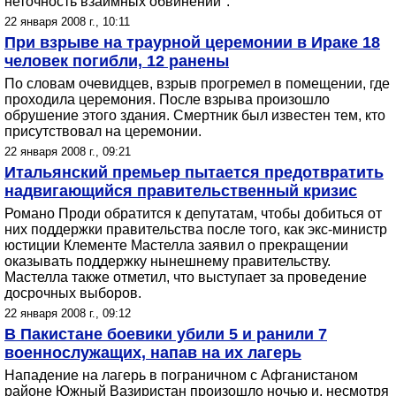
неточность взаимных обвинений".
22 января 2008 г., 10:11
При взрыве на траурной церемонии в Ираке 18
человек погибли, 12 ранены
По словам очевидцев, взрыв прогремел в помещении, где
проходила церемония. После взрыва произошло
обрушение этого здания. Смертник был известен тем, кто
присутствовал на церемонии.
22 января 2008 г., 09:21
Итальянский премьер пытается предотвратить
надвигающийся правительственный кризис
Романо Проди обратится к депутатам, чтобы добиться от
них поддержки правительства после того, как экс-министр
юстиции Клементе Мастелла заявил о прекращении
оказывать поддержку нынешнему правительству.
Мастелла также отметил, что выступает за проведение
досрочных выборов.
22 января 2008 г., 09:12
В Пакистане боевики убили 5 и ранили 7
военнослужащих, напав на их лагерь
Нападение на лагерь в пограничном с Афганистаном
районе Южный Вазиристан произошло ночью и, несмотря