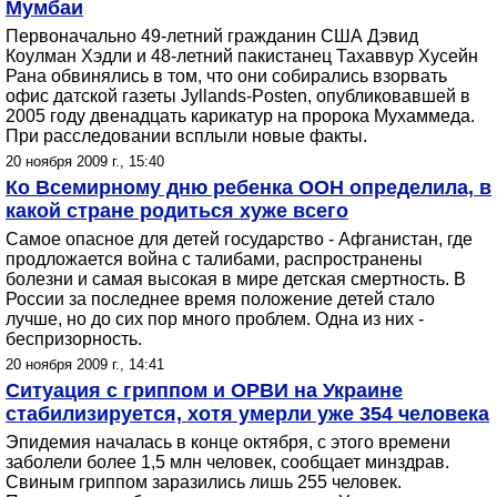
Мумбаи
Первоначально 49-летний гражданин США Дэвид
Коулман Хэдли и 48-летний пакистанец Тахаввур Хусейн
Рана обвинялись в том, что они собирались взорвать
офис датской газеты Jyllands-Posten, опубликовавшей в
2005 году двенадцать карикатур на пророка Мухаммеда.
При расследовании всплыли новые факты.
20 ноября 2009 г., 15:40
Ко Всемирному дню ребенка ООН определила, в
какой стране родиться хуже всего
Самое опасное для детей государство - Афганистан, где
продложается война с талибами, распространены
болезни и самая высокая в мире детская смертность. В
России за последнее время положение детей стало
лучше, но до сих пор много проблем. Одна из них -
беспризорность.
20 ноября 2009 г., 14:41
Ситуация с гриппом и ОРВИ на Украине
стабилизируется, хотя умерли уже 354 человека
Эпидемия началась в конце октября, с этого времени
заболели более 1,5 млн человек, сообщает минздрав.
Свиным гриппом заразились лишь 255 человек.