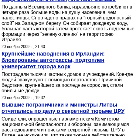
По данным Всемирного банка, израильтяне потребляют в
четыре раза больше воды на душу населения, чем
палестинцы. Спор идет о правах на "горный водоносный
слой" на Западном берегу. Он собирает дождевую воду,
большая часть которой затем протекает сквозь подземные
формации через "зеленую линию" на территорию
Израиля.
20 ноября 2009 г., 21:40
Крупнейшие наводнения в Ирландии:
блокированы автотрассы, подтоплен
университет города Корк
Пострадали тысячи частных домов и учреждений. Кое-где
людей эвакуируют с помощью вертолетов. Причиной
бедствия, крупнейшего за последние сорок лет, стали
обильные дожди.
20 ноября 2009 г., 19:32
Бывшие пограничники и министры Литвы
отчитались по делу о секретной тюрьме ЦРУ
Свидетели, опрошенные парламентским Комитетом
национальной безопасности и обороны, занимающимся
расследованием и поисками секретной тюрьмы ЦРУ в
Литве, не исключили, что такая тюрьма действительно