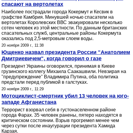
спасают на вертолетах
Наиболее пострадали города Кокермут и Кесвик в
графстве Камбрия. Минувшей ночью спасатели на
вертолетах Королевских ВВС эвакуировали несколько
сотен человек из этой местности. По данным британских
спасательных служб, центральные районы Кокермута
оказались под 2,5-метровым слоем воды.
20 ноября 2009 г., 11:38
Ющенко назвал президента России "Анатолием
Дмитриевичем", когда говорил о газе
Президент Украины оговорился, принимая в Киеве
грузинского коллегу Михаила Саакашвили. Невзирая на
"предупреждение" Владимира Путина, оба политика
предстали перед публикой в галстуках.
20 ноября 2009 г., 11:29
Мотоциклист-смертник убил 13 человек на юго-
западе Афганистана
Террорист взорвал себя в густонаселенном районе
города Фарах. 35 человек ранены, пятеро находятся в
критическом состоянии. Взрыв прогремел менее чем
через сутки после инаугурации президента Хамида
Карзая.