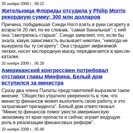
20 ноября 2009 г., 09:22
Жительница Флориды отсудила у Philip Morris
рекордную сумму: 300 млн долларов
Причина, побудившая Синди Ногл взять в руки сигарету в
возрасте 20 лет, по ее словам, "самая банальная": с ней
она "смотрелась старше". Синди заявляет, что, если бы
знала, какую зависимость вызывает никотин, "никогда не
выкурила бы ту сигарету". Она страдает эмфиземой
легких, носит кислородную маску, передвигается в кресле-
каталке.
20 ноября 2009 г., 06:29
Американский конгрессмен потребовал
отставки главы Минфина. Белый дом
вступился за министра
Сразу два члена Палаты представителей выразили такое
мнение: "Общество утратило уверенность в том, что
министр финансов может выполнять свою работу, и это
затрагивает президента". Белый дом ответствовал:
"Министр финансов помог увести американскую
экономику от края пропасти и сейчас играет ведущую
роль в реализации финансовых реформ".
20 ноября 2009 г., 05:48