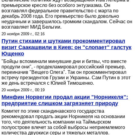
премьерское кресло без особого энтузиазма. Он
возглавлял федеральное правительство с марта по
декабрь 2008 года. Его премьерство было довольно
неудачным и завершилось громким скандалом. Сейчас он
возглавляет МИД Бельгии.
20 ноября 2009 г., 02:16
Путин стихами и шутками прокомментировал
визит Саакашвили в Киев: он "слопает" галстук
Ющенко
"Бойцы вспоминали минувшие дни и битвы, что вместе
продули они", - продекламировал российский премьер,
переиначив "Вещего Олега". Так он прокомментировал
встречу президентов Грузии и Украины. Сам Путин в этот
же день встречался с Юлией Тимошенко.
20 ноября 2009 г., 00:19
Минфин Норвегии продал акции "Норникеля":
предприятие слишком загрязняет природу
Комитет по этике скандинавского государства
рекомендовал продать акции Норникеля на основании
того, что деятельность компании на Таймырском
полуострове влечет за собой выбросы неприемлемого
количества двуокиси серы и тяжелых металлов.