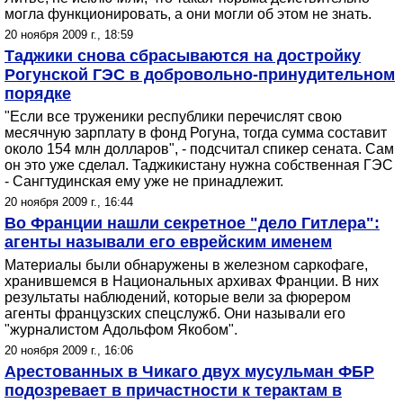
могла функционировать, а они могли об этом не знать.
20 ноября 2009 г., 18:59
Таджики снова сбрасываются на достройку
Рогунской ГЭС в добровольно-принудительном
порядке
"Если все труженики республики перечислят свою
месячную зарплату в фонд Рогуна, тогда сумма составит
около 154 млн долларов", - подсчитал спикер сената. Сам
он это уже сделал. Таджикистану нужна собственная ГЭС
- Сангтудинская ему уже не принадлежит.
20 ноября 2009 г., 16:44
Во Франции нашли секретное "дело Гитлера":
агенты называли его еврейским именем
Материалы были обнаружены в железном саркофаге,
хранившемся в Национальных архивах Франции. В них
результаты наблюдений, которые вели за фюрером
агенты французских спецслужб. Они называли его
"журналистом Адольфом Якобом".
20 ноября 2009 г., 16:06
Арестованных в Чикаго двух мусульман ФБР
подозревает в причастности к терактам в