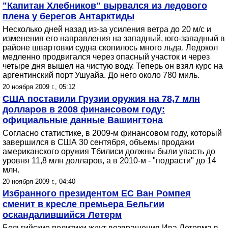
"Капитан Хлебников" вырвался из ледового
плена у берегов Антарктиды
Несколько дней назад из-за усиления ветра до 20 м/с и
изменения его направления на западный, юго-западный в
районе швартовки судна скопилось много льда. Ледокол
медленно продвигался через опасный участок и через
четыре дня вышел на чистую воду. Теперь он взял курс на
аргентинский порт Ушуайа. До него около 780 миль.
20 ноября 2009 г., 05:12
США поставили Грузии оружия на 78,7 млн
долларов в 2008 финансовом году:
официальные данные Вашингтона
Согласно статистике, в 2009-м финансовом году, который
завершился в США 30 сентября, объемы продажи
американского оружия Тбилиси должны были упасть до
уровня 11,8 млн долларов, а в 2010-м - "подрасти" до 14
млн.
20 ноября 2009 г., 04:40
Избранного президентом ЕС Ван Ромпея
сменит в кресле премьера Бельгии
оскандалившийся Летерм
Бельгийские политики ждут возвращения Ива Летерма в