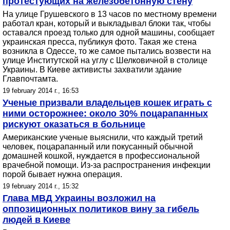
протестующих на железобетонную стену
На улице Грушевского в 13 часов по местному времени
работал кран, который и выкладывал блоки так, чтобы
оставался проезд только для одной машины, сообщает
украинская пресса, публикуя фото. Такая же стена
возникла в Одессе, то же самое пытались возвести на
улице Институтской на углу с Шелковичной в столице
Украины. В Киеве активисты захватили здание
Главпочтамта.
19 february 2014 г., 16:53
Ученые призвали владельцев кошек играть с
ними осторожнее: около 30% поцарапанных
рискуют оказаться в больнице
Американские ученые выяснили, что каждый третий
человек, поцарапанный или покусанный обычной
домашней кошкой, нуждается в профессиональной
врачебной помощи. Из-за распространения инфекции
порой бывает нужна операция.
19 february 2014 г., 15:32
Глава МВД Украины возложил на
оппозиционных политиков вину за гибель
людей в Киеве