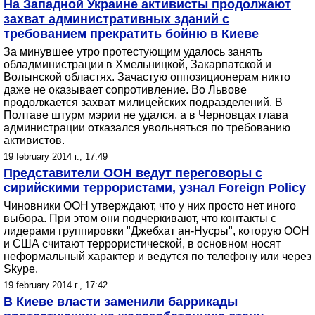
На Западной Украине активисты продолжают
захват административных зданий с
требованием прекратить бойню в Киеве
За минувшее утро протестующим удалось занять
обладминистрации в Хмельницкой, Закарпатской и
Волынской областях. Зачастую оппозиционерам никто
даже не оказывает сопротивление. Во Львове
продолжается захват милицейских подразделений. В
Полтаве штурм мэрии не удался, а в Черновцах глава
администрации отказался увольняться по требованию
активистов.
19 february 2014 г., 17:49
Представители ООН ведут переговоры с
сирийскими террористами, узнал Foreign Policy
Чиновники ООН утверждают, что у них просто нет иного
выбора. При этом они подчеркивают, что контакты с
лидерами группировки "Джебхат ан-Нусры", которую ООН
и США считают террористической, в основном носят
неформальный характер и ведутся по телефону или через
Skype.
19 february 2014 г., 17:42
В Киеве власти заменили баррикады