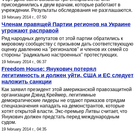
присоединились к двум врачам, которые работают в
учреждении. Результаты обследования не разглашаются.
19 february 2014 г., 07:50
Членам правящей Партии регионов на Украине
угрожают расправой
Ряд народных депутатов от этой партии обратились к
мировому сообществу с призывом дать соответствующую
оценку давлению на "регионалов" и членов их семей со
стороны "радикально настроенных" протестующих.
19 february 2014 г., 06:37
Freedom House: Янукович потерял
легитимность и должен уйти, США и ЕС следует
наложить санкции
Как заявил президент этой американской правозащитной
организации Дэвид Креймер, легитимные
демократические лидеры не отдают приказов отрядам
спецназначения нападать на демонстрантов, которые
хотят открытой власти. Экс-премьер Литвы считает, что
Янукович должен предстать перед международным
судом.
19 february 2014 г., 04:35