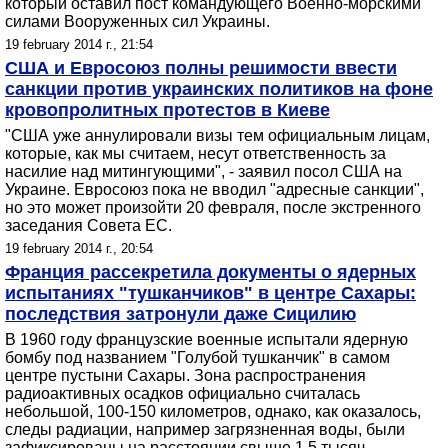
который оставил пост командующего Военно-морскими
силами Вооруженных сил Украины.
19 february 2014 г., 21:54
США и Евросоюз полны решимости ввести
санкции против украинских политиков на фоне
кровопролитных протестов в Киеве
"США уже аннулировали визы тем официальным лицам,
которые, как мы считаем, несут ответственность за
насилие над митингующими", - заявил посол США на
Украине. Евросоюз пока не вводил "адресные санкции",
но это может произойти 20 февраля, после экстренного
заседания Совета ЕС.
19 february 2014 г., 20:54
Франция рассекретила документы о ядерных
испытаниях "тушканчиков" в центре Сахары:
последствия затронули даже Сицилию
В 1960 году французские военные испытали ядерную
бомбу под названием "Голубой тушканчик" в самом
центре пустыни Сахары. Зона распространения
радиоактивных осадков официально считалась
небольшой, 100-150 километров, однако, как оказалось,
следы радиации, например загрязненная воды, были
зафиксированы на расстоянии свыше 1,5 тысяч