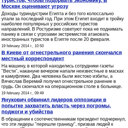
туристов, чтобы подорвать экономику. В
Москве оценивают угрозу
Доходы туриндустрии Египта и без того колоссально
упали за последний год. При этом Египет входит в тройку
наиболее популярных у российских туристов
направлений. В Ростуризме советуют пока не поднимать
панику в связи с угрозами экстремистов атаковать
иностранных туристов в Египте после 20 февраля.
19 february 2014 г., 10:50
В Киеве от огнестрельного ранения скончался
местный корреспондент
На машину, в которой находились сотрудники газеты
"Вести", накануне вечером напали неизвестные в масках
и камуфляже. Два человека были жестоко избиты, а
Вячеслав Веремий получил огнестрельное ранение в
грудь. Он скончался на операционном столе в больнице.
19 february 2014 г., 09:49
Янукович обвинил лидеров оппозиции в
попытке захватить власть через погромы,
поджоги и убийства
В обращении к соотечественникам президент подчеркнул,
что эти лидеры "перешли границу", призвав людей к