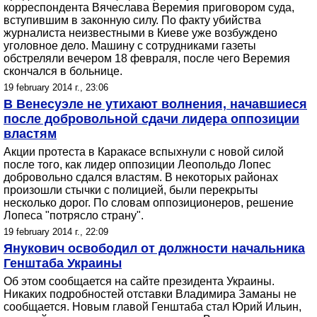
корреспондента Вячеслава Веремия приговором суда,
вступившим в законную силу. По факту убийства
журналиста неизвестными в Киеве уже возбуждено
уголовное дело. Машину с сотрудниками газеты
обстреляли вечером 18 февраля, после чего Веремия
скончался в больнице.
19 february 2014 г., 23:06
В Венесуэле не утихают волнения, начавшиеся
после добровольной сдачи лидера оппозиции
властям
Акции протеста в Каракасе вспыхнули с новой силой
после того, как лидер оппозиции Леопольдо Лопес
добровольно сдался властям. В некоторых районах
произошли стычки с полицией, были перекрыты
несколько дорог. По словам оппозиционеров, решение
Лопеса "потрясло страну".
19 february 2014 г., 22:09
Янукович освободил от должности начальника
Генштаба Украины
Об этом сообщается на сайте президента Украины.
Никаких подробностей отставки Владимира Заманы не
сообщается. Новым главой Генштаба стал Юрий Ильин,