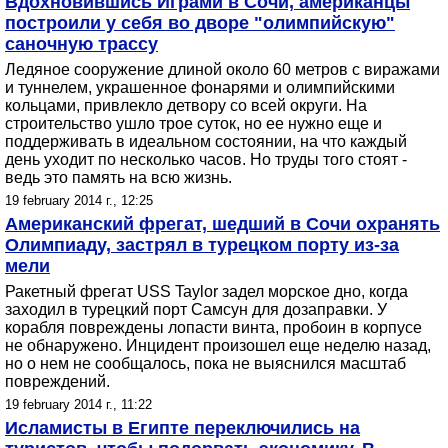
Вдохновившись Играми в Сочи, американцы
построили у себя во дворе "олимпийскую"
саночную трассу
Ледяное сооружение длиной около 60 метров с виражами
и туннелем, украшенное фонарями и олимпийскими
кольцами, привлекло детвору со всей округи. На
строительство ушло трое суток, но ее нужно еще и
поддерживать в идеальном состоянии, на что каждый
день уходит по несколько часов. Но труды того стоят -
ведь это память на всю жизнь.
19 february 2014 г., 12:25
Американский фрегат, шедший в Сочи охранять
Олимпиаду, застрял в турецком порту из-за
мели
Ракетный фрегат USS Taylor задел морское дно, когда
заходил в турецкий порт Самсун для дозаправки. У
корабля повреждены лопасти винта, пробоин в корпусе
не обнаружено. Инцидент произошел еще неделю назад,
но о нем не сообщалось, пока не выяснился масштаб
повреждений.
19 february 2014 г., 11:22
Исламисты в Египте переключились на