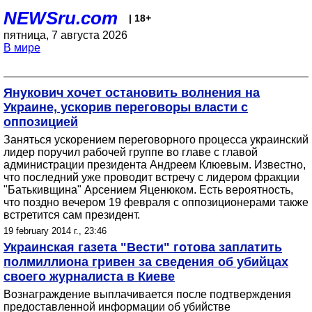
NEWSru.com
| 18+
пятница, 7 августа 2026
В мире
Янукович хочет остановить волнения на
Украине, ускорив переговоры власти с
оппозицией
Заняться ускорением переговорного процесса украинский
лидер поручил рабочей группе во главе с главой
администрации президента Андреем Клюевым. Известно,
что последний уже проводит встречу с лидером фракции
"Батькивщина" Арсением Яценюком. Есть вероятность,
что поздно вечером 19 февраля с оппозиционерами также
встретится сам президент.
19 february 2014 г., 23:46
Украинская газета "Вести" готова заплатить
полмиллиона гривен за сведения об убийцах
своего журналиста в Киеве
Вознаграждение выплачивается после подтверждения
предоставленной информации об убийстве