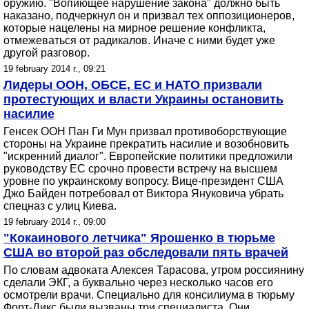
оружию. "Вопиющее нарушение закона" должно быть
наказано, подчеркнул он и призвал тех оппозиционеров,
которые нацелены на мирное решение конфликта,
отмежеваться от радикалов. Иначе с ними будет уже
другой разговор.
19 february 2014 г., 09:21
Лидеры ООН, ОБСЕ, ЕС и НАТО призвали
протестующих и власти Украины остановить
насилие
Генсек ООН Пан Ги Мун призвал противоборствующие
стороны на Украине прекратить насилие и возобновить
"искренний диалог". Европейские политики предложили
руководству ЕС срочно провести встречу на высшем
уровне по украинскому вопросу. Вице-президент США
Джо Байден потребовал от Виктора Януковича убрать
спецназ с улиц Киева.
19 february 2014 г., 09:00
"Кокаинового летчика" Ярошенко в тюрьме
США во второй раз обследовали пять врачей
По словам адвоката Алексея Тарасова, утром россиянину
сделали ЭКГ, а буквально через несколько часов его
осмотрели врачи. Специально для консилиума в тюрьму
Форт-Дикс были вызваны три специалиста. Они