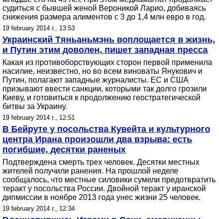
судиться с бывшей женой Вероникой Ларио, добиваясь
снижения размера алиментов с 3 до 1,4 млн евро в год.
19 february 2014 г., 13:53
Украинский Тяньаньмэнь воплощается в жизнь,
и Путин этим доволен, пишет западная пресса
Какая из противоборствующих сторон первой применила
насилие, неизвестно, но во всем виноваты Янукович и
Путин, полагают западные журналисты. ЕС и США
призывают ввести санкции, которыми так долго грозили
Киеву, и готовиться к продолжению геостратегической
битвы за Украину.
19 february 2014 г., 12:51
В Бейруте у посольства Кувейта и культурного
центра Ирана произошли два взрыва: есть
погибшие, десятки раненых
Подтверждена смерть трех человек. Десятки местных
жителей получили ранения. На прошлой неделе
сообщалось, что местные силовики сумели предотвратить
теракт у посольства России. Двойной теракт у иранской
дипмиссии в ноябре 2013 года унес жизни 25 человек.
19 february 2014 г., 12:34