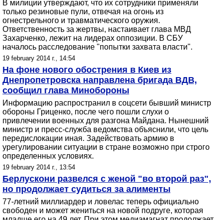
В милиции утверждают, что их сотрудники применяли
только резиновые пули, отвечая на огонь из
огнестрельного и травматического оружия.
Ответственность за жертвы, настаивает глава МВД
Захарченко, лежит на лидерах оппозиции. В СБУ
началось расследование "попытки захвата власти".
19 february 2014 г., 14:54
На фоне нового обострения в Киев из
Днепропетровска направлена бригада ВДВ,
сообщил глава Минобороны
Информацию распространил в соцсети бывший министр
обороны Гриценко, после чего пошли слухи о
привлечении военных для разгона Майдана. Нынешний
министр и пресс-служба ведомства объяснили, что цель
передислокации иная. Задействовать армию в
урегулировании ситуации в стране возможно при строго
определенных условиях.
19 february 2014 г., 13:54
Берлускони развелся с женой "во второй раз",
но продолжает судиться за алименты
77-летний миллиардер и ловелас теперь официально
свободен и может жениться на новой подруге, которая
младше его на 49 лет. При этом медиамагнат продолжает