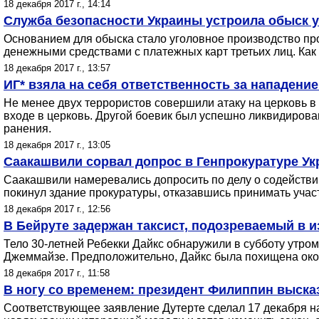
18 декабря 2017 г., 14:14
Служба безопасности Украины устроила обыск у
Основанием для обыска стало уголовное производство про
денежными средствами с платежных карт третьих лиц. Как
18 декабря 2017 г., 13:57
ИГ* взяла на себя ответственность за нападени
Не менее двух террористов совершили атаку на церковь в 
входе в церковь. Другой боевик был успешно ликвидирован
ранения.
18 декабря 2017 г., 13:05
Саакашвили сорвал допрос в Генпрокуратуре Ук
Саакашвили намеревались допросить по делу о содействии 
покинул здание прокуратуры, отказавшись принимать учас
18 декабря 2017 г., 12:56
В Бейруте задержан таксист, подозреваемый в 
Тело 30-летней Ребекки Дайкс обнаружили в субботу утро
Джеммайзе. Предположительно, Дайкс была похищена окол
18 декабря 2017 г., 11:58
В ногу со временем: президент Филиппин выска
Соответствующее заявление Дутерте сделал 17 декабря на