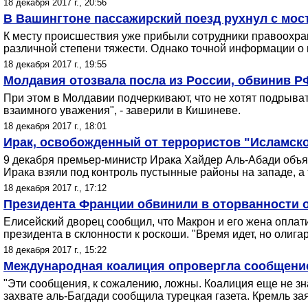
18 декабря 2017 г., 20:56
В Вашингтоне пассажирский поезд рухнул с мос
К месту происшествия уже прибыли сотрудники правоохран
различной степени тяжести. Однако точной информации о 
18 декабря 2017 г., 19:55
Молдавия отозвала посла из России, обвинив Р
При этом в Молдавии подчеркивают, что не хотят подры
взаимного уважения", - заверили в Кишиневе.
18 декабря 2017 г., 18:01
Ирак, освобожденный от террористов "Исламског
9 декабря премьер-министр Ирака Хайдер Аль-Абади объяв
Ирака взяли под контроль пустынные районы на западе, а
18 декабря 2017 г., 17:12
Президента Франции обвинили в оторванности о
Елисейский дворец сообщил, что Макрон и его жена оплат
президента в склонности к роскоши. "Время идет, но олигарх
18 декабря 2017 г., 15:22
Международная коалиция опровергла сообщение
"Эти сообщения, к сожалению, ложны. Коалиция еще не зн
захвате аль-Багдади сообщила турецкая газета. Кремль зая