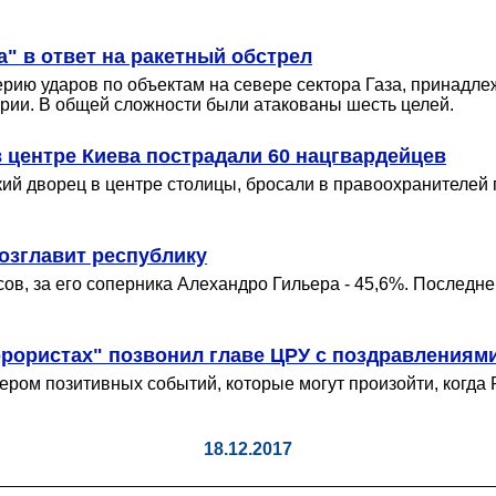
" в ответ на ракетный обстрел
рию ударов по объектам на севере сектора Газа, принадл
ории. В общей сложности были атакованы шесть целей.
 центре Киева пострадали 60 нацгвардейцев
ий дворец в центре столицы, бросали в правоохранителей
озглавит республику
сов, за его соперника Алехандро Гильера - 45,6%. Послед
ррористах" позвонил главе ЦРУ с поздравлениям
ром позитивных событий, которые могут произойти, когда
18.12.2017