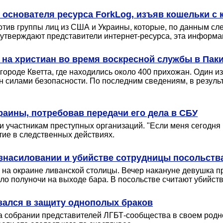
 основателя ресурса ForkLog, изъяв кошельки с
тив группы лиц из США и Украины, которые, по данным сл
 утверждают представители интернет-ресурса, эта информац
е на христиан во время воскресной службы в Пак
городе Кветта, где находились около 400 прихожан. Один и
 силами безопасности. По последним сведениям, в результ
раины, потребовав передачи его дела в СБУ
участникам преступных организаций. "Если меня сегодня вы
тие в следственных действиях.
изнасиловании и убийстве сотрудницы посольств
м на окраине ливанской столицы. Вечер накануне девушка п
о полуночи на выходе бара. В посольстве считают убийст
зался в защиту однополых браков
 собрании представителей ЛГБТ-сообщества в своем родно