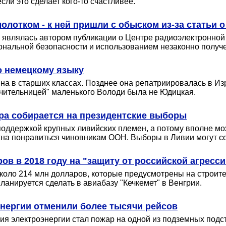
ли это сделает кого-то счастливее.
олотком - к ней пришли с обыском из-за статьи 
 являлась автором публикации о Центре радиоэлектронной 
иональной безопасности и использованием незаконно получ
о немецкому языку
 в старших классах. Позднее она репатриировалась в Изра
 учительницей" маленького Володи была не Юдицкая.
ора собирается на президентские выборы
ддержкой крупных ливийских племен, а потому вполне мож
на понравиться чиновникам ООН. Выборы в Ливии могут сос
в в 2018 году на "защиту от российской агресси
оло 214 млн долларов, которые предусмотрены на строите
нируется сделать в авиабазу "Кечкемет" в Венгрии.
энергии отменили более тысячи рейсов
я электроэнергии стал пожар на одной из подземных подс