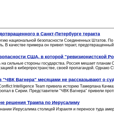
дотвращенного в Санкт-Петербурге теракта
егию национальной безопасности Соединенных Штатов. По 
ь. В качестве примера он привел теракт, предотвращенный
зопасности США, в которой "ревизионистской Ро
 на сильные стороны государства. Россия мешает планам 
ацией в киберпространстве, своей пропагандой. Однако С
в "ЧВК Вагнера" месяцами не рассказывают о суд
flict Intelligence Team привела историю Тамерлана Качмазо
пропал в Сирии. Представители "ЧВК Вагнера" привели про
не решения Трампа по Иерусалиму
нании Иерусалима столицей Израиля и переносе туда амери