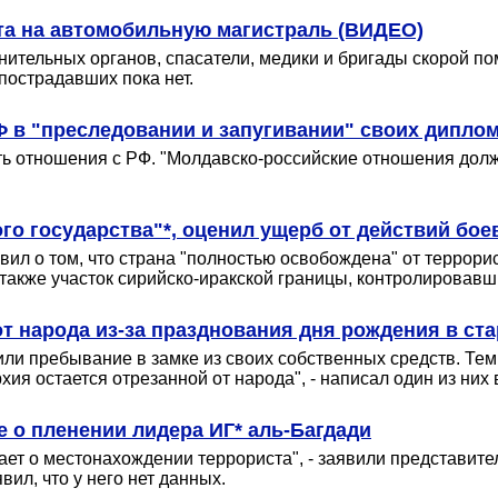
та на автомобильную магистраль (ВИДЕО)
ительных органов, спасатели, медики и бригады скорой по
пострадавших пока нет.
Ф в "преследовании и запугивании" своих дипло
вать отношения с РФ. "Молдавско-российские отношения д
о государства"*, оценил ущерб от действий бое
ил о том, что страна "полностью освобождена" от террорис
 также участок сирийско-иракской границы, контролировав
т народа из-за празднования дня рождения в ст
или пребывание в замке из своих собственных средств. Те
ия остается отрезанной от народа", - написал один из них в 
 о пленении лидера ИГ* аль-Багдади
ает о местонахождении террориста", - заявили представите
вил, что у него нет данных.