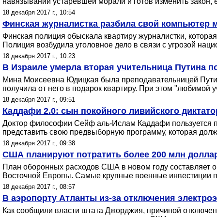
навязывании устаревшей морали и готов изменить закон, ес
18 декабря 2017 г., 10:54
Финская журналистка разбила свой компьютер м
Финская полиция обыскала квартиру журналистки, которая
Полиция возбудила уголовное дело в связи с угрозой нац
18 декабря 2017 г., 10:23
В Израиле умерла вторая учительница Путина п
Мина Моисеевна Юдицкая была преподавательницей Путина
получила от него в подарок квартиру. При этом "любимой
18 декабря 2017 г., 09:51
Каддафи 2.0: сын покойного ливийского диктат
Доктор философии Сейф аль-Ислам Каддафи пользуется по
представить свою предвыборную программу, которая долж
18 декабря 2017 г., 09:38
США планируют потратить более 200 млн долларо
План оборонных расходов США в новом году составляет ок
Восточной Европы. Самые крупные военные инвестиции пла
18 декабря 2017 г., 08:57
В аэропорту Атланты из-за отключения электро
Как сообщили власти штата Джорджия, причиной отключени