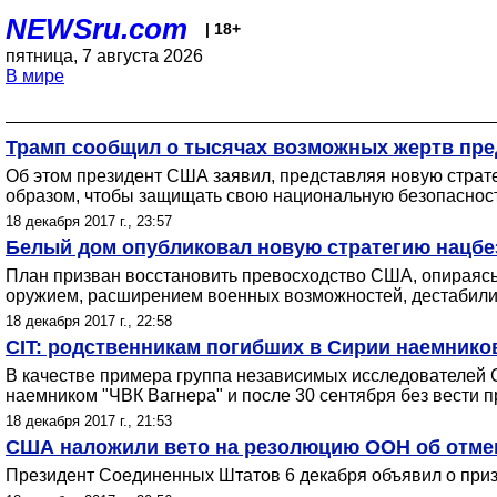
NEWSru.com
| 18+
пятница, 7 августа 2026
В мире
Трамп сообщил о тысячах возможных жертв пре
Об этом президент США заявил, представляя новую страт
образом, чтобы защищать свою национальную безопасност
18 декабря 2017 г., 23:57
Белый дом опубликовал новую стратегию нацбе
План призван восстановить превосходство США, опираясь
оружием, расширением военных возможностей, дестабилиз
18 декабря 2017 г., 22:58
CIT: родственникам погибших в Сирии наемнико
В качестве примера группа независимых исследователей Con
наемником "ЧВК Вагнера" и после 30 сентября без вести 
18 декабря 2017 г., 21:53
США наложили вето на резолюцию ООН об отме
Президент Соединенных Штатов 6 декабря объявил о приз