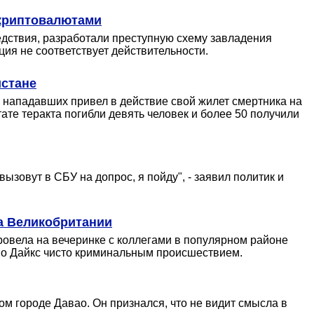
 криптовалютами
едствия, разработали преступную схему завладения
ия не соответствует действительности.
истане
з нападавших привел в действие свой жилет смертника на
ате теракта погибли девять человек и более 50 получили
зовут в СБУ на допрос, я пойду", - заявил политик и
а Великобритании
ровела на вечеринке с коллегами в популярном районе
во Дайкс чисто криминальным происшествием.
м городе Давао. Он признался, что не видит смысла в