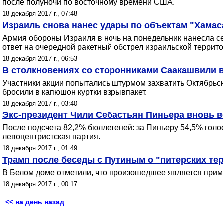
после полуночи по восточному времени США.
18 декабря 2017 г., 07:48
Израиль снова нанес удары по объектам "Хамаса
Армия обороны Израиля в ночь на понедельник нанесла се
ответ на очередной ракетный обстрел израильской террит
18 декабря 2017 г., 06:53
В столкновениях со сторонниками Саакашвили в
Участники акции попытались штурмом захватить Октябрьск
бросили в капюшон куртки взрывпакет.
18 декабря 2017 г., 03:40
Экс-президент Чили Себастьян Пиньера вновь в
После подсчета 82,2% бюллетеней: за Пиньеру 54,5% голо
левоцентристская партия.
18 декабря 2017 г., 01:49
Трамп после беседы с Путиным о "питерских те
В Белом доме отметили, что произошедшее является приме
18 декабря 2017 г., 00:17
<< на день назад