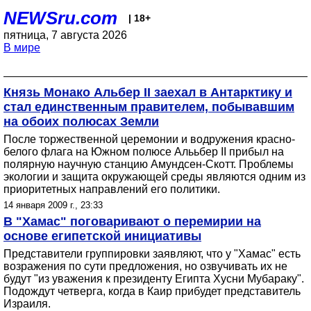
NEWSru.com
| 18+
пятница, 7 августа 2026
В мире
Князь Монако Альбер II заехал в Антарктику и
стал единственным правителем, побывавшим
на обоих полюсах Земли
После торжественной церемонии и водружения красно-
белого флага на Южном полюсе Алььбер II прибыл на
полярную научную станцию Амундсен-Скотт. Проблемы
экологии и защита окружающей среды являются одним из
приоритетных направлений его политики.
14 января 2009 г., 23:33
В "Хамас" поговаривают о перемирии на
основе египетской инициативы
Представители группировки заявляют, что у "Хамас" есть
возражения по сути предложения, но озвучивать их не
будут "из уважения к президенту Египта Хусни Мубараку".
Подождут четверга, когда в Каир прибудет представитель
Израиля.