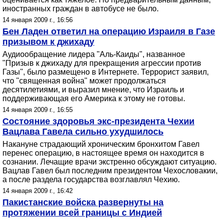
иностранных граждан в автобусе не было.
14 января 2009 г., 16:56
Бен Ладен ответил на операцию Израиля в Газе
призывом к джихаду
Аудиообращение лидера "Аль-Каиды", названное
"Призыв к джихаду для прекращения агрессии против
Газы", было размещено в Интернете. Террорист заявил,
что "священная война" может продолжаться
десятилетиями, и выразил мнение, что Израиль и
поддерживающая его Америка к этому не готовы.
14 января 2009 г., 16:55
Состояние здоровья экс-президента Чехии
Вацлава Гавела сильно ухудшилось
Накануне страдающий хроническим бронхитом Гавел
перенес операцию, в настоящее время он находится в
сознании. Лечащие врачи экстренно обсуждают ситуацию.
Вацлав Гавел был последним президентом Чехословакии,
а после раздела государства возглавлял Чехию.
14 января 2009 г., 16:42
Пакистанские войска развернуты на
протяжении всей границы с Индией