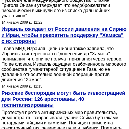
Руководитель международного общества "Сталин"
Григола Ониани утверждает, что недоброжелатели
"механически выкинули его из списка дальнейших
участников".
14 января 2009 г., 11:22
Израиль ожидает от России давления на Сирию
и Иран, чтобы прекратить поддержку "Хамаса"
с их стороны
Глава МИД Израиля Ципи Ливни также заявила, что
Израиль заинтересован в "донесении до "Хамаса"
понимания, что они не получат признания через террор.
По ее словам, Израиль ощущает озабоченность мирового
сообщества гуманитарной ситуацией в Газе, но не
давление относительно военной операции против
движения "Хамас".
14 января 2009 г., 11:15
Рижские беспорядки могут быть иллюстрацией
для России: 126 арестованы, 40
госпитализированы
Протестуя против антикризисных мер правительства,
демонстранты забрасывали здание Сейма бутылками,
петардами, яйцами и камнями. Полиция применяла
слезоточивый газ, резиновые пули и дубинки. Премьер-