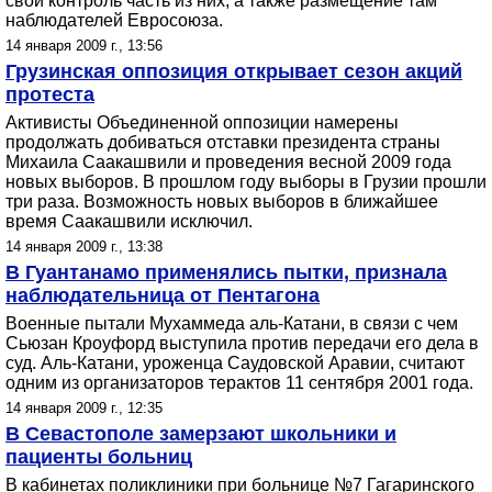
свой контроль часть из них, а также размещение там
наблюдателей Евросоюза.
14 января 2009 г., 13:56
Грузинская оппозиция открывает сезон акций
протеста
Активисты Объединенной оппозиции намерены
продолжать добиваться отставки президента страны
Михаила Саакашвили и проведения весной 2009 года
новых выборов. В прошлом году выборы в Грузии прошли
три раза. Возможность новых выборов в ближайшее
время Саакашвили исключил.
14 января 2009 г., 13:38
В Гуантанамо применялись пытки, признала
наблюдательница от Пентагона
Военные пытали Мухаммеда аль-Катани, в связи с чем
Сьюзан Кроуфорд выступила против передачи его дела в
суд. Аль-Катани, уроженца Саудовской Аравии, считают
одним из организаторов терактов 11 сентября 2001 года.
14 января 2009 г., 12:35
В Севастополе замерзают школьники и
пациенты больниц
В кабинетах поликлиники при больнице №7 Гагаринского