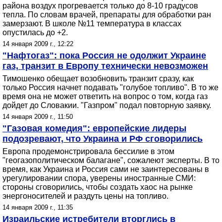
района воздух прогревается только до 8-10 градусов
тепла. По словам врачей, препараты для обработки ран
замерзают. В школе №11 температура в классах
опустилась до +2.
14 января 2009 г., 12:22
"Нафтогаз": пока Россия не одолжит Украине
газ, транзит в Европу технически невозможен
Тимошенко обещает возобновить транзит сразу, как
только Россия начнет подавать "голубое топливо". В то же
время она не может ответить на вопрос о том, когда газ
дойдет до Словакии. "Газпром" подал повторную заявку.
14 января 2009 г., 11:50
"Газовая комедия": европейские лидеры
подозревают, что Украина и РФ сговорились
Европа продемонстрировала бессилие в этом
"геогазополитическом балагане", сожалеют эксперты. В то
время, как Украина и Россия сами не заинтересованы в
урегулировании спора, уверены иностранные СМИ:
стороны сговорились, чтобы создать хаос на рынке
энергоносителей и раздуть цены на топливо.
14 января 2009 г., 11:35
Израильские истребители вторглись в