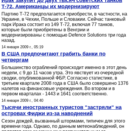
Ирак закупит до двух тысяч советских танков
Т-72. Американцы их модернизируют
Партию Т-72 предполагается приобрести, в частности, на
Украине, в Чехии, Польше и Словакии. Сейчас танковый
парк Ирака состоит из 149 Т-72, включая 77 танков,
которые были приобретены в Венгрии и
модернизированы с помощью Defence Solutions три года
назад.
14 января 2009 г., 05:19
В США предпочитают грабить банки по
четвергам
Большинство ограблений происходит именно в этот день
недели, с 9 до 11 часов утра. Это явствует из очередной
сводки, опубликованной ФБР. Согласно статистике, в
третьем квартале 2008 года в США было совершено 1376
налетов на финансовые учреждения. Во втором и в
первом кварталах - 1443 и 1641 соответственно.
14 января 2009 г., 04:40
Тысячи иностранных туристов "застряли" на
островах Фиджи из-за наводнений
Сезон дождей, вызванный штормами, типичен для этого
времени года. Однако, по данным метеонаблюдений, он