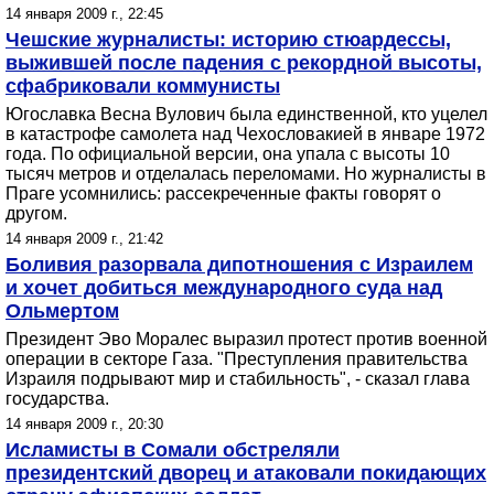
14 января 2009 г., 22:45
Чешские журналисты: историю стюардессы,
выжившей после падения с рекордной высоты,
сфабриковали коммунисты
Югославка Весна Вулович была единственной, кто уцелел
в катастрофе самолета над Чехословакией в январе 1972
года. По официальной версии, она упала с высоты 10
тысяч метров и отделалась переломами. Но журналисты в
Праге усомнились: рассекреченные факты говорят о
другом.
14 января 2009 г., 21:42
Боливия разорвала дипотношения с Израилем
и хочет добиться международного суда над
Ольмертом
Президент Эво Моралес выразил протест против военной
операции в секторе Газа. "Преступления правительства
Израиля подрывают мир и стабильность", - сказал глава
государства.
14 января 2009 г., 20:30
Исламисты в Сомали обстреляли
президентский дворец и атаковали покидающих