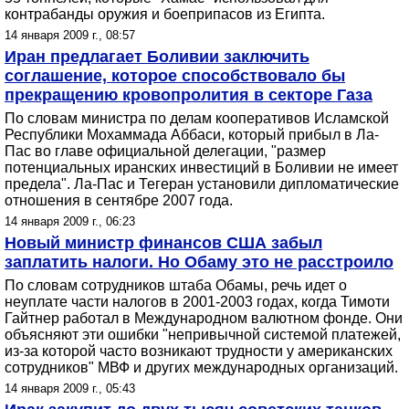
контрабанды оружия и боеприпасов из Египта.
14 января 2009 г., 08:57
Иран предлагает Боливии заключить
соглашение, которое способствовало бы
прекращению кровопролития в секторе Газа
По словам министра по делам кооперативов Исламской
Республики Мохаммада Аббаси, который прибыл в Ла-
Пас во главе официальной делегации, "размер
потенциальных иранских инвестиций в Боливии не имеет
предела". Ла-Пас и Тегеран установили дипломатические
отношения в сентябре 2007 года.
14 января 2009 г., 06:23
Новый министр финансов США забыл
заплатить налоги. Но Обаму это не расстроило
По словам сотрудников штаба Обамы, речь идет о
неуплате части налогов в 2001-2003 годах, когда Тимоти
Гайтнер работал в Международном валютном фонде. Они
объясняют эти ошибки "непривычной системой платежей,
из-за которой часто возникают трудности у американских
сотрудников" МВФ и других международных организаций.
14 января 2009 г., 05:43