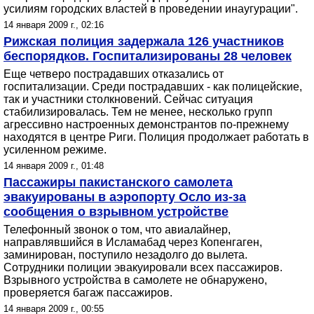
усилиям городских властей в проведении инаугурации".
14 января 2009 г., 02:16
Рижская полиция задержала 126 участников
беспорядков. Госпитализированы 28 человек
Еще четверо пострадавших отказались от
госпитализации. Среди пострадавших - как полицейские,
так и участники столкновений. Сейчас ситуация
стабилизировалась. Тем не менее, несколько групп
агрессивно настроенных демонстрантов по-прежнему
находятся в центре Риги. Полиция продолжает работать в
усиленном режиме.
14 января 2009 г., 01:48
Пассажиры пакистанского самолета
эвакуированы в аэропорту Осло из-за
сообщения о взрывном устройстве
Телефонный звонок о том, что авиалайнер,
направлявшийся в Исламабад через Копенгаген,
заминирован, поступило незадолго до вылета.
Сотрудники полиции эвакуировали всех пассажиров.
Взрывного устройства в самолете не обнаружено,
проверяется багаж пассажиров.
14 января 2009 г., 00:55