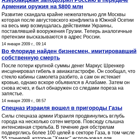
Азербайджан заподозрил Россию в передаче
Армении оружия на $800 млн
Развитие скандала крайне нежелательно для Москвы
которая после августовского конфликта в Южной Осетии
на весь мир возмущалась действиями Украины,
поставлявшей вооружения Грузии. Теперь аналогичные
претензии высказываются в адрес России.
14 января 2009 г., 09:14
Во Флориде найден бизнесмен, имитировавший
собственную смерть
После потери крупной суммы денег Маркус Шренкер
инсценировал гибель в авиакатастрофе. Он сообщал, что
стекло кабины самолета разбито, а сам он истекает
кровью, однако вскоре объявился в Алабаме. Затем он
снова исчез, и был обнаружен со следами пореза на
запястье.
14 января 2009 г., 08:57
Спецназ Израиля вошел в пригороды Газы
Силы спецназа армии Израиля продвинулись вглубь
города на несколько сотен метров. Повсюду слышна
интенсивная стрельба. В течение дня обстрелам
подверглись более 100 целей в секторе Газа, в том числе
55 тоннелей, которые "Хамас" использовал для