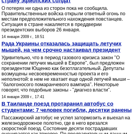
страну эфиопских солдат
О потерях ни одна из сторон пока не сообщила.
Правительственные войска открыли ответный огонь по
местам предположительного нахождения повстанцев.
Ситуация в стране накаляется в преддверии
президентских выборов 26 января.
14 января 2009 г., 18:51
Рада Украины отказалась защищать летучих
мышей, на чем срочно настаивал президент
Удивительно, что в период газового кризиса закон "О
сохранении летучих мышей в Европе", был предложен
президентом Ющенко как безотлагательный. Депутаты
возмущены несвоевременностью проекта и его
неполнотой: в нем не хватает еще одной летучей мыши –
"балогоносого помаранчевого вампира". Некоторые
говорят, что подобные законы - "диагноз власти".
14 января 2009 г., 17:41
В Таиланде поезд протаранил автобус со
студентами: 7 человек погибли, десятки ранены
Пассажирский автобус не успел затормозить и выехал на
железнодорожное полотно, где в него врезался
скоростной поезд. Состояние десяти пострадавших
оценивается как тяжелое. По предварительным данным,