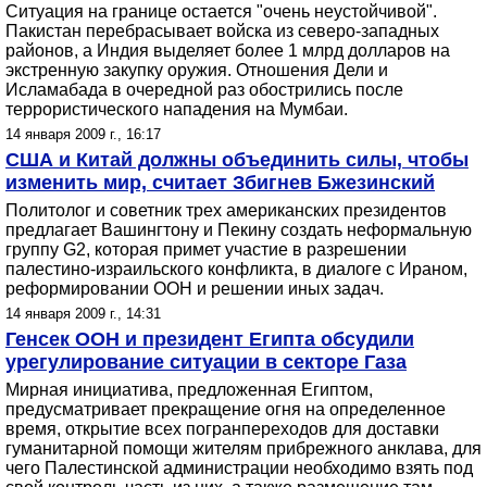
Ситуация на границе остается "очень неустойчивой".
Пакистан перебрасывает войска из северо-западных
районов, а Индия выделяет более 1 млрд долларов на
экстренную закупку оружия. Отношения Дели и
Исламабада в очередной раз обострились после
террористического нападения на Мумбаи.
14 января 2009 г., 16:17
США и Китай должны объединить силы, чтобы
изменить мир, считает Збигнев Бжезинский
Политолог и советник трех американских президентов
предлагает Вашингтону и Пекину создать неформальную
группу G2, которая примет участие в разрешении
палестино-израильского конфликта, в диалоге с Ираном,
реформировании ООН и решении иных задач.
14 января 2009 г., 14:31
Генсек ООН и президент Египта обсудили
урегулирование ситуации в секторе Газа
Мирная инициатива, предложенная Египтом,
предусматривает прекращение огня на определенное
время, открытие всех погранпереходов для доставки
гуманитарной помощи жителям прибрежного анклава, для
чего Палестинской администрации необходимо взять под