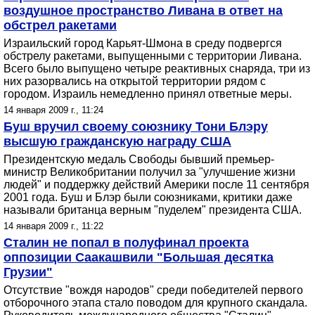
воздушное пространство Ливана в ответ на
обстрел ракетами
Израильский город Карьят-Шмона в среду подвергся
обстрелу ракетами, выпущенными с территории Ливана.
Всего было выпущено четыре реактивных снаряда, три из
них разорвались на открытой территории рядом с
городом. Израиль немедленно принял ответные меры.
14 января 2009 г., 11:24
Буш вручил своему союзнику Тони Блэру
высшую гражданскую награду США
Президентскую медаль Свободы бывший премьер-
министр Великобритании получил за "улучшение жизни
людей" и поддержку действий Америки после 11 сентября
2001 года. Буш и Блэр были союзниками, критики даже
называли британца верным "пуделем" президента США.
14 января 2009 г., 11:22
Сталин не попал в полуфинал проекта
оппозиции Саакашвили "Большая десятка
Грузии"
Отсутствие "вождя народов" среди победителей первого
отборочного этапа стало поводом для крупного скандала.