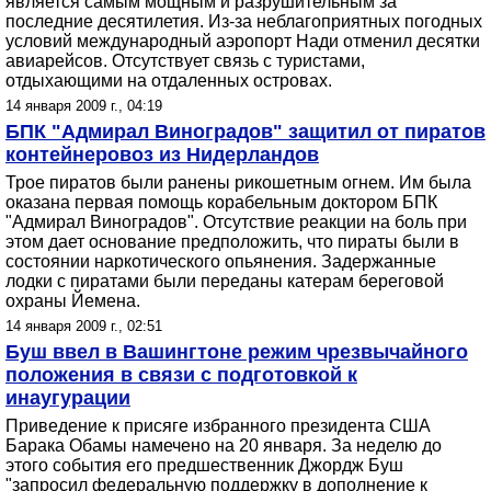
является самым мощным и разрушительным за
последние десятилетия. Из-за неблагоприятных погодных
условий международный аэропорт Нади отменил десятки
авиарейсов. Отсутствует связь с туристами,
отдыхающими на отдаленных островах.
14 января 2009 г., 04:19
БПК "Адмирал Виноградов" защитил от пиратов
контейнеровоз из Нидерландов
Трое пиратов были ранены рикошетным огнем. Им была
оказана первая помощь корабельным доктором БПК
"Адмирал Виноградов". Отсутствие реакции на боль при
этом дает основание предположить, что пираты были в
состоянии наркотического опьянения. Задержанные
лодки с пиратами были переданы катерам береговой
охраны Йемена.
14 января 2009 г., 02:51
Буш ввел в Вашингтоне режим чрезвычайного
положения в связи с подготовкой к
инаугурации
Приведение к присяге избранного президента США
Барака Обамы намечено на 20 января. За неделю до
этого события его предшественник Джордж Буш
"запросил федеральную поддержку в дополнение к