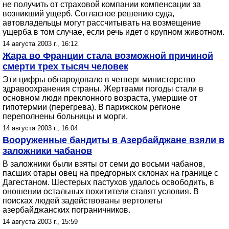
не получить от страховой компании компенсации за
возникший ущерб. Согласное решению суда,
автовладельцы могут рассчитывать на возмещение
ущерба в том случае, если речь идет о крупном животном.
14 августа 2003 г., 16:12
Жара во Франции стала возможной причиной
смерти трех тысяч человек
Эти цифры обнародовало в четверг министерство
здравоохранения страны. Жертвами погоды стали в
основном люди преклонного возраста, умершие от
гипотермии (перегрева). В парижском регионе
переполнены больницы и морги.
14 августа 2003 г., 16:04
Вооруженные бандиты в Азербайджане взяли в
заложники чабанов
В заложники были взяты от семи до восьми чабанов,
пасших отары овец на предгорных склонах на границе с
Дагестаном. Шестерых пастухов удалось освободить, в
оношении остальных похитители ставят условия. В
поисках людей задействованы вертолеты
азербайджанских пограничников.
14 августа 2003 г., 15:59