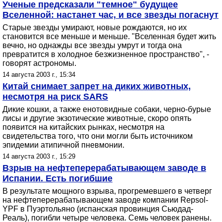
Ученые предсказали "темное" будущее
Вселенной: настанет час, и все звезды погаснут
Старые звезды умирают, новые рождаются, но их
становится все меньше и меньше. "Вселенная будет жить
вечно, но однажды все звезды умрут и тогда она
превратится в холодное безжизненное пространство", -
говорят астрономы.
14 августа 2003 г., 15:34
Китай снимает запрет на диких животных,
несмотря на риск SARS
Дикие кошки, а также енотовидные собаки, черно-бурые
лисы и другие экзотические животные, скоро опять
появится на китайских рынках, несмотря на
свидетельства того, что они могли быть источником
эпидемии атипичной пневмонии.
14 августа 2003 г., 15:29
Взрыв на нефтеперерабатывающем заводе в
Испании. Есть погибшие
В результате мощного взрыва, прогремевшего в четверг
на нефтеперерабатывающем заводе компании Repsol-
YPF в Пуэртольяно (испанская провинция Сьюдад-
Реаль), погибли четыре человека. Семь человек ранены.