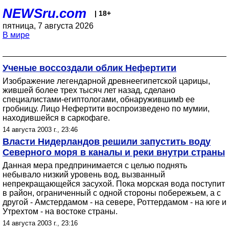
NEWSru.com
| 18+
пятница, 7 августа 2026
В мире
Ученые воссоздали облик Нефертити
Изображение легендарной древнеегипетской царицы,
жившей более трех тысяч лет назад, сделано
специалистами-египтологами, обнаружившимb ее
гробницу. Лицо Нефертити воспроизведено по мумии,
находившейся в саркофаге.
14 августа 2003 г., 23:46
Власти Нидерландов решили запустить воду
Северного моря в каналы и реки внутри страны
Данная мера предпринимается с целью поднять
небывало низкий уровень вод, вызванный
непрекращающейся засухой. Пока морская вода поступит
в район, ограниченный с одной стороны побережьем, а с
другой - Амстердамом - на севере, Роттердамом - на юге и
Утрехтом - на востоке страны.
14 августа 2003 г., 23:16