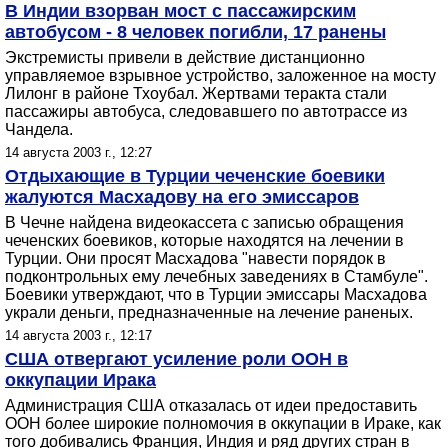
В Индии взорван мост с пассажирским
автобусом - 8 человек погибли, 17 ранены
Экстремисты привели в действие дистанционно
управляемое взрывное устройство, заложенное на мосту
Лилонг в районе Тхоубал. Жертвами теракта стали
пассажиры автобуса, следовавшего по автотрассе из
Чандела.
14 августа 2003 г., 12:27
Отдыхающие в Турции чеченские боевики
жалуются Масхадову на его эмиссаров
В Чечне найдена видеокассета с записью обращения
чеченских боевиков, которые находятся на лечении в
Турции. Они просят Масхадова "навести порядок в
подконтрольных ему лечебных заведениях в Стамбуле".
Боевики утверждают, что в Турции эмиссары Масхадова
украли деньги, предназначенные на лечение раненых.
14 августа 2003 г., 12:17
США отвергают усиление роли ООН в
оккупации Ирака
Администрация США отказалась от идеи предоставить
ООН более широкие полномочия в оккупации в Ираке, как
того добивались Франция, Индия и ряд других стран в