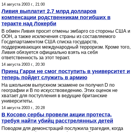
14 августа 2003 г., 21:00
Ливия выплатит 2,7 млрд долларов
компенсации родственникам погибших в
теракте над Локерби
В обмен Ливия просит отмены эмбарго со стороны США и
ООН, а также исключения страны из составляемого
Госдепартаментом США списка государств,
поддерживающих международный терроризм. Кроме того,
Ливия обязуется официально взять на себя
ответственность за этот теракт.
14 августа 2003 г., 20:30
Принц Гарри не смог поступить в университет и
теперь пойдет служить в армию
На школьном выпускном экзамене он получил D по
географии и В по искусствоведению. Этих оценок не
хватает для поступления в ведущие британские
университеты.
14 августа 2003 г., 20:28
В Косово сербы провели акции протеста,
требуя найти убийц расстрелянных детей
Поводом для демонстраций послужила трагедия, когда