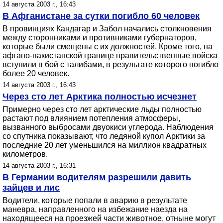
14 августа 2003 г., 16:43
В Афганистане за сутки погибло 60 человек
В провинциях Кандагар и Забол начались столкновения
между сторонниками и противниками губернаторов,
которые были смещены с их должностей. Кроме того, на
афгано-пакистанской границе правительственные войска
вступили в бой с талибами, в результате которого погибло
более 20 человек.
14 августа 2003 г., 16:43
Через сто лет Арктика полностью исчезнет
Примерно через сто лет арктические льды полностью
растают под влиянием потепления атмосферы,
вызванного выбросами двуокиси углерода. Наблюдения
со спутника показывают, что ледяной купол Арктики за
последние 20 лет уменьшился на миллион квадратных
километров.
14 августа 2003 г., 16:31
В Германии водителям разрешили давить
зайцев и лис
Водители, которые попали в аварию в результате
маневра, направленного на избежание наезда на
находящееся на проезжей части животное, отныне могут