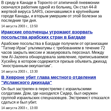
В среду в Канаде в Торонто от атипичной пневмонии
скончался работник одной из больниц. Он стал 44-й
жертвой вируса SARS, скончавшимся в крупнейшим
городе Канады, и вторым умершим от этой болезни за
последние три дня.
14 августа 2003 г., 13:50
Иракские ополченцы угрожают взорвать
посольства арабских стран в Багдаде
Арабские посольства в Багдаде получили от организации
"Татхир Ирак" ультиматумы с требованием в течение 72
часов закрыть миссии и эвакуировать персонал. Между
тем Al-Jazeera обнародовала заявление, приписываемое
Хусейну, в котором содержится призыв объявить джихад
"иностранным оккупантам".
14 августа 2003 г., 13:30
В Хевроне убит глава местного отделения
"Исламского джихада"
Он был застрелен в перестрелке с израильскими
солдатами. Дом, где находился Сидер, был окружен
группой израильских спецназовцев. Экстремист отказался
сдаться и был убит.
14 августа 2003 г., 13:00