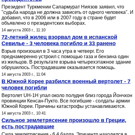
Президент Туркмении Сапармурат Ниязов заявил, что
"судьба народа не должна зависеть от одного человека". И
добавил, что в 2006 или в 2007 году в стране будет
объявлено о президентских выборах.
14 августа 2003 г., 11:10
72-летний жилец взорвал дом в испанской
Севилье - 3 человека погибло и 33 ранено
Взрыв произошел в 3 часа утра в четверг. Его
преднамеренно устроил с помощью газа и бензина один
из жильцов. В результате взрыва четырехэтажное здание
обрушилось. Пострадавшим оказывается помощь.
14 августа 2003 г., 11:04
В Южной Корее разбился военный вертолет - 7
человек погибли
Вертолет UH-1H упал около полудня близ города Йончхон
провинции Кенсан-Пукто. Все погибшие - солдаты армии
Южной Кореи. Причины катастрофы устанавливаются.
14 августа 2003 г., 10:41
Сильное землетрясение произошло в Греции,
есть пострадавшие
Сила землетрясения - 6,4 балла. Эпицентр находился в