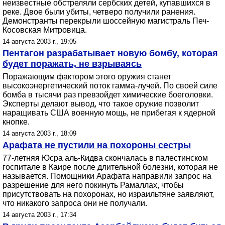
неизвестные обстреляли сербских детей, купавшихся в
реке. Двое были убиты, четверо получили ранения.
Демонстранты перекрыли шоссейную магистраль Печ-
Косовская Митровица.
14 августа 2003 г., 19:05
Пентагон разрабатывает новую бомбу, которая
будет поражать, не взрываясь
Поражающим фактором этого оружия станет
высокоэнергетический поток гамма-лучей. По своей силе
бомба в тысячи раз превзойдет химические боеголовки.
Эксперты делают вывод, что такое оружие позволит
наращивать США военную мощь, не прибегая к ядерной
кнопке.
14 августа 2003 г., 18:09
Арафата не пустили на похороны сестры
77-летняя Юсра аль-Кидва скончалась в палестинском
госпитале в Каире после длительной болезни, которая не
называется. Помощники Арафата направили запрос на
разрешение для него покинуть Рамаллах, чтобы
присутствовать на похоронах, но израильтяне заявляют,
что никакого запроса они не получали.
14 августа 2003 г., 17:34