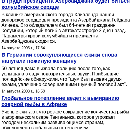
В груди президента Азербайджана будет биться
колумбийское сердце
В клинике американского города Кливленда нашли
донорское сердце для президента Азербайджана Гейдара
Алиева. Его обладателем был 64-летний гражданин
Колумбии, который погиб в автокатастрофе 2 дня назад.
Параметры крови колумбийца и президента
Азербайджана сходятся.
14 августа 2003 г., 17:34
В Германии совокупляющиеся ежики снова
напугали пожилую женщину
50-летняя дама вызвала полицию после того, как
услышала в саду подозрительные звуки. Прибывшие
полицейские обнаружили, что "шум был вызван двумя
ежами, увлеченно совершавшими шумный половой акт".
14 августа 2003 г., 16:58
Глобальное потепление ведет к вымиранию
озерной рыбы в Африке
Ученые считают, что резкое сокращение количества рыбы
в африканском озере Танганьика, которое угрожает
голодом нескольким развивающимся странам,
обусловлено глобальным потеплением.