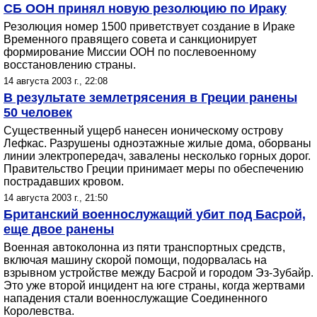
СБ ООН принял новую резолюцию по Ираку
Резолюция номер 1500 приветствует создание в Ираке
Временного правящего совета и санкционирует
формирование Миссии ООН по послевоенному
восстановлению страны.
14 августа 2003 г., 22:08
В результате землетрясения в Греции ранены
50 человек
Существенный ущерб нанесен ионическому острову
Лефкас. Разрушены одноэтажные жилые дома, оборваны
линии электропередач, завалены несколько горных дорог.
Правительство Греции принимает меры по обеспечению
пострадавших кровом.
14 августа 2003 г., 21:50
Британский военнослужащий убит под Басрой,
еще двое ранены
Военная автоколонна из пяти транспортных средств,
включая машину скорой помощи, подорвалась на
взрывном устройстве между Басрой и городом Эз-Зубайр.
Это уже второй инцидент на юге страны, когда жертвами
нападения стали военнослужащие Соединенного
Королевства.