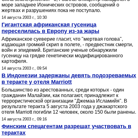
море западнее Ионических островов, сообщений о
жертвах и разрушениях пока не поступало.
14 августа 2003 г., 10:30
Гигантская африканская гусеница
переселилась в Европу из-за жары
Африканское суеверие гласит, что "мертвая голова",
издающая громкий скрип в полете, - предвестник смерти,
войн и эпидемий. Британские ученые обнаружили
гусеницу на грядке генетически модифицированного
картофеля.
14 августа 2003 г., 09:54
В Индонезии задержаны девять подозреваемых
в теракте у отеля Marriott
Большинство из арестованных, среди которых - один
гражданин Малайзии, как полагают, принадлежит к
террористической организации "Джемаа Исламийя". В
результате теракта 5 августа 2003 года у джакартского
отеля Marriott погибли 12 человек, около 150 были ранены.
14 августа 2003 г., 09:16
Финским спецагентам разрешат участвовать в
терактах