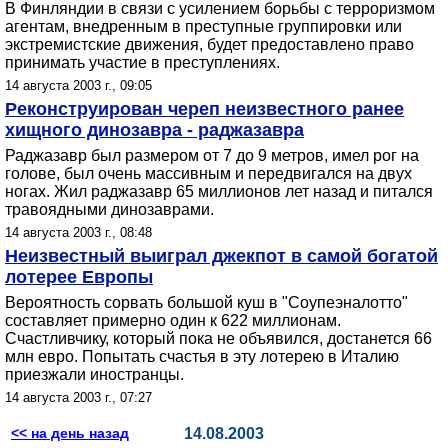
В Финляндии в связи с усилением борьбы с терроризмом
агентам, внедренным в преступные группировки или
экстремистские движения, будет предоставлено право
принимать участие в преступлениях.
14 августа 2003 г., 09:05
Реконструирован череп неизвестного ранее
хищного динозавра - раджазавра
Раджазавр был размером от 7 до 9 метров, имел рог на
голове, был очень массивным и передвигался на двух
ногах. Жил раджазавр 65 миллионов лет назад и питался
травоядными динозаврами.
14 августа 2003 г., 08:48
Неизвестный выиграл джекпот в самой богатой
лотерее Европы
Вероятность сорвать большой куш в "Соупеэналотто"
составляет примерно один к 622 миллионам.
Счастливчику, который пока не объявился, достанется 66
млн евро. Попытать счастья в эту лотерею в Италию
приезжали иностранцы.
14 августа 2003 г., 07:27
<< на день назад
14.08.2003