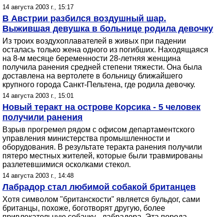
14 августа 2003 г., 15:17
В Австрии разбился воздушный шар.
Выжившая девушка в больнице родила девочку
Из троих воздухоплавателей в живых при падении
осталась только жена одного из погибших. Находящаяся
на 8-м месяце беременности 28-летняя женщина
получила ранения средней степени тяжести. Она была
доставлена на вертолете в больницу ближайшего
крупного города Санкт-Пельтена, где родила девочку.
14 августа 2003 г., 15:01
Новый теракт на острове Корсика - 5 человек
получили ранения
Взрыв прогремел рядом с офисом департаментского
управления министерства промышленности и
оборудования. В результате теракта ранения получили
пятеро местных жителей, которые были травмированы
разлетевшимися осколками стекол.
14 августа 2003 г., 14:48
Лабрадор стал любимой собакой британцев
Хотя символом "британскости" является бульдог, сами
британцы, похоже, боготворят другую, более
привлекательную собачку - лабрадора. Эта порода