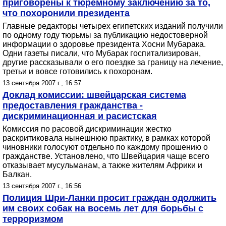
приговорены к тюремному заключению за то,
что похоронили президента
Главные редакторы четырех египетских изданий получили
по одному году тюрьмы за публикацию недостоверной
информации о здоровье президента Хосни Мубарака.
Одни газеты писали, что Мубарак госпитализирован,
другие рассказывали о его поездке за границу на лечение,
третьи и вовсе готовились к похоронам.
13 сентября 2007 г., 16:57
Доклад комиссии: швейцарская система
предоставления гражданства -
дискриминационная и расистская
Комиссия по расовой дискриминации жестко
раскритиковала нынешнюю практику, в рамках которой
чиновники голосуют отдельно по каждому прошению о
гражданстве. Установлено, что Швейцария чаще всего
отказывает мусульманам, а также жителям Африки и
Балкан.
13 сентября 2007 г., 16:56
Полиция Шри-Ланки просит граждан одолжить
им своих собак на восемь лет для борьбы с
терроризмом