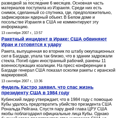
разведкой за последние 6 месяцев. Основная часть
материалов поступила из Израиля. Среди них есть
снимок, сделанный со спутника, где, предположительно,
зафиксирован ядерный объект. В Белом доме и
посольстве Израиля в США не комментируют эту
информацию.
13 сентября 2007 г., 13:57
Ракетный инцидент в Ираке: США обвиняют
Иран и готовятся к удару
Ракета, выпущенная во вторник по штабу оккупационных
сил в Багдаде, упала так близко, что в здании задрожали
стекла. Погиб один иностранный рабочий, ранены 11
военнослужащих коалиции. На пресс-конференции в
Багдаде генерал США показал осколки ракеты с иранской
маркировкой.
13 сентября 2007 г., 13:36
Фидель Кастро заявил, что спас жизнь
президенту США в 1984 году
Кубинский лидер утверждает, что в 1984 году с помощью
Кубы удалось предотвратить убийство президента США
Рональда Рейгана. Спустя пару дней глава ЦРУ США
якобы поблагодарил официальные лица Кубы. Однако