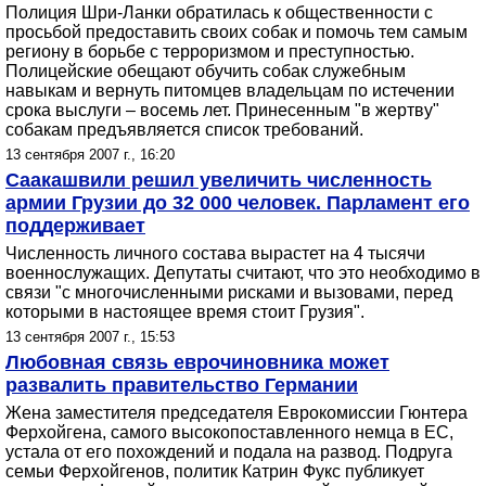
Полиция Шри-Ланки обратилась к общественности с
просьбой предоставить своих собак и помочь тем самым
региону в борьбе с терроризмом и преступностью.
Полицейские обещают обучить собак служебным
навыкам и вернуть питомцев владельцам по истечении
срока выслуги – восемь лет. Принесенным "в жертву"
собакам предъявляется список требований.
13 сентября 2007 г., 16:20
Саакашвили решил увеличить численность
армии Грузии до 32 000 человек. Парламент его
поддерживает
Численность личного состава вырастет на 4 тысячи
военнослужащих. Депутаты считают, что это необходимо в
связи "с многочисленными рисками и вызовами, перед
которыми в настоящее время стоит Грузия".
13 сентября 2007 г., 15:53
Любовная связь еврочиновника может
развалить правительство Германии
Жена заместителя председателя Еврокомиссии Гюнтера
Ферхойгена, самого высокопоставленного немца в ЕС,
устала от его похождений и подала на развод. Подруга
семьи Ферхойгенов, политик Катрин Фукс публикует