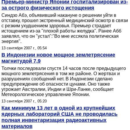
Премьер-министр Японии госпитализирован из-
за острого физического истощения
Синдзо Абэ, объявивший накануне о решении уйти в
отставку, прошел экстренный медицинский осмотр в связи
с резким ухудшением здоровья. Премьер страдает
истощением из-за "плохой работы желудка". Ранее Абб
заявлял, что он "устал":"Во мне иссякла политическая
энергия".
13 сентября 2007 г., 05:54
В Индонезии новое мощное землетрясение
магнитудой 7,9
Толчки последовали спустя 14 часов после предыдущего
мощного землетрясения в том же районе. О жертвах и
разрушениях сообщений нет. В Индонезии сделано
предупреждение об опасности цунами. Оно также
угрожает Австралии, Индии и Шри-Ланке, сообщает
Метеорологическое управление Японии.
13 сентября 2007 г., 05:20
Как минимум 13 лет в одной из крупнейших
ядерных лабораторий США не проводилась
полная инвентаризация радиоактивных
материалов