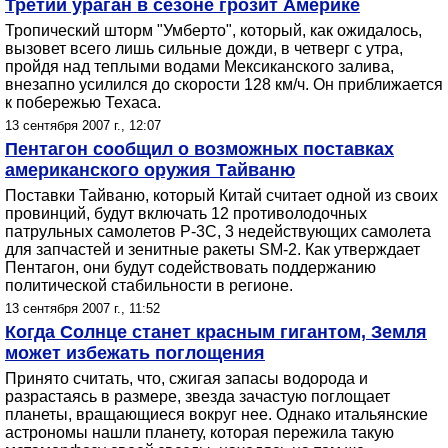
Третий ураган в сезоне грозит Америке
Тропический шторм "Умберто", который, как ожидалось,
вызовет всего лишь сильные дожди, в четверг с утра,
пройдя над теплыми водами Мексиканского залива,
внезапно усилился до скорости 128 км/ч. Он приближается
к побережью Техаса.
13 сентября 2007 г., 12:07
Пентагон сообщил о возможных поставках
американского оружия Тайваню
Поставки Тайваню, который Китай считает одной из своих
провинций, будут включать 12 противолодочных
патрульных самолетов P-3C, 3 недействующих самолета
для запчастей и зенитные ракеты SM-2. Как утверждает
Пентагон, они будут содействовать поддержанию
политической стабильности в регионе.
13 сентября 2007 г., 11:52
Когда Солнце станет красным гигантом, Земля
может избежать поглощения
Принято считать, что, сжигая запасы водорода и
разрастаясь в размере, звезда зачастую поглощает
планеты, вращающиеся вокруг нее. Однако итальянские
астрономы нашли планету, которая пережила такую