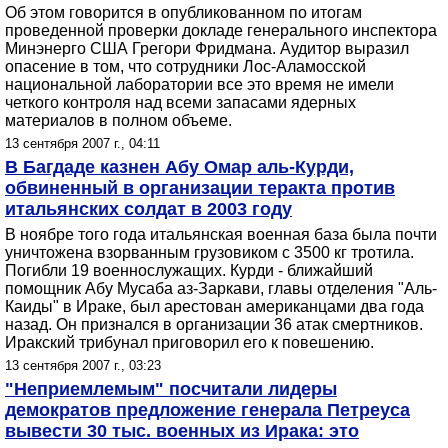
Об этом говорится в опубликованном по итогам
проведенной проверки докладе генерального инспектора
Минэнерго США Грегори Фридмана. Аудитор выразил
опасение в том, что сотрудники Лос-Аламосской
национальной лаборатории все это время не имели
четкого контроля над всеми запасами ядерных
материалов в полном объеме.
13 сентября 2007 г., 04:11
В Багдаде казнен Абу Омар аль-Курди,
обвиненный в организации теракта против
итальянских солдат в 2003 году
В ноябре того года итальянская военная база была почти
уничтожена взорванным грузовиком с 3500 кг тротила.
Погибли 19 военнослужащих. Курди - ближайший
помощник Абу Мусаба аз-Заркави, главы отделения "Аль-
Каиды" в Ираке, был арестован американцами два года
назад. Он признался в организации 36 атак смертников.
Иракский трибунал приговорил его к повешению.
13 сентября 2007 г., 03:23
"Неприемлемым" посчитали лидеры
демократов предложение генерала Петреуса
вывести 30 тыс. военных из Ирака: это