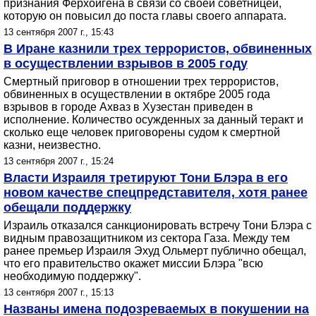
признания Ферхойгена в связи со своей советницей,
которую он повысил до поста главы своего аппарата.
13 сентября 2007 г., 15:43
В Иране казнили трех террористов, обвиненных
в осуществлении взрывов в 2005 году
Смертный приговор в отношении трех террористов,
обвиненных в осуществлении в октябре 2005 года
взрывов в городе Ахваз в Хузестан приведен в
исполнение. Количество осужденных за данный теракт и
сколько еще человек приговорены судом к смертной
казни, неизвестно.
13 сентября 2007 г., 15:24
Власти Израиля третируют Тони Блэра в его
новом качестве спецпредставителя, хотя ранее
обещали поддержку
Израиль отказался санкционировать встречу Тони Блэра с
видным правозащитником из сектора Газа. Между тем
ранее премьер Израиля Эхуд Ольмерт публично обещал,
что его правительство окажет миссии Блэра "всю
необходимую поддержку".
13 сентября 2007 г., 15:13
Названы имена подозреваемых в покушении на