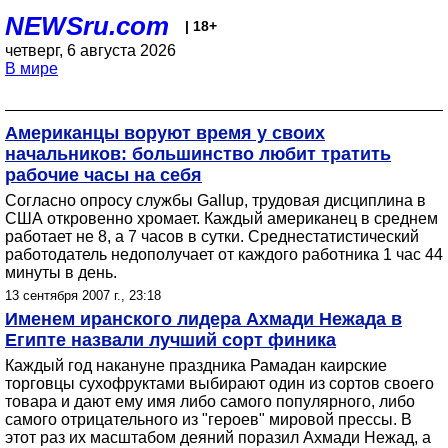
NEWSru.com
| 18+
четверг, 6 августа 2026
В мире
Американцы воруют время у своих
начальников: большинство любит тратить
рабочие часы на себя
Согласно опросу службы Gallup, трудовая дисциплина в
США откровенно хромает. Каждый американец в среднем
работает не 8, а 7 часов в сутки. Среднестатистический
работодатель недополучает от каждого работника 1 час 44
минуты в день.
13 сентября 2007 г., 23:18
Именем иранского лидера Ахмади Нежада в
Египте назвали лучший сорт финика
Каждый год накануне праздника Рамадан каирские
торговцы сухофруктами выбирают один из сортов своего
товара и дают ему имя либо самого популярного, либо
самого отрицательного из "героев" мировой прессы. В
этот раз их масштабом деяний поразил Ахмади Нежад, а