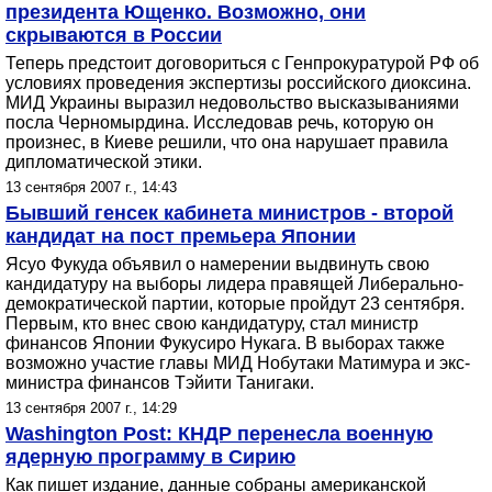
президента Ющенко. Возможно, они
скрываются в России
Теперь предстоит договориться с Генпрокуратурой РФ об
условиях проведения экспертизы российского диоксина.
МИД Украины выразил недовольство высказываниями
посла Черномырдина. Исследовав речь, которую он
произнес, в Киеве решили, что она нарушает правила
дипломатической этики.
13 сентября 2007 г., 14:43
Бывший генсек кабинета министров - второй
кандидат на пост премьера Японии
Ясуо Фукуда объявил о намерении выдвинуть свою
кандидатуру на выборы лидера правящей Либерально-
демократической партии, которые пройдут 23 сентября.
Первым, кто внес свою кандидатуру, стал министр
финансов Японии Фукусиро Нукага. В выборах также
возможно участие главы МИД Нобутаки Матимура и экс-
министра финансов Тэйити Танигаки.
13 сентября 2007 г., 14:29
Washington Post: КНДР перенесла военную
ядерную программу в Сирию
Как пишет издание, данные собраны американской