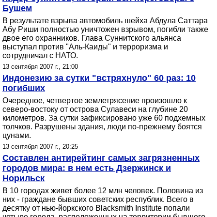
Бушем
В результате взрыва автомобиль шейха Абдула Саттара
Абу Риши полностью уничтожен взрывом, погибли также
двое его охранников. Глава Суннитского альянса
выступал против "Аль-Каиды" и терроризма и
сотрудничал с НАТО.
13 сентября 2007 г., 21:00
Индонезию за сутки "встряхнуло" 60 раз: 10
погибших
Очередное, четвертое землетрясение произошло к
северо-востоку от острова Сулавеси на глубине 20
километров. За сутки зафиксировано уже 60 подхемных
толчков. Разрушены здания, люди по-прежнему боятся
цунами.
13 сентября 2007 г., 20:25
Составлен антирейтинг самых загрязненных
городов мира: в нем есть Дзержинск и
Норильск
В 10 городах живет более 12 млн человек. Половина из
них - граждане бывших советских республик. Всего в
десятку от нью-йоркского Blacksmith Institute попали
четыре города, расположенных на территории бывшего