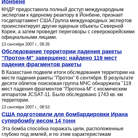
Йонбене
КНДР предоставила полный доступ международным
экспертам к ядерному реактору в Йонбене, признает
госдепартамент США.Группа международных экспертов
проинспектирует другие ядерные объекты Северной
Кореи, а затем проведет переговоры с северокорейскими
официальными лицами.
13 сентября 2007 г., 09:26
Обследование территории падения ракеты
"Протон-М" завершено: найдено 119 мест
падения фрагментов ракеты
В Казахстане подвели итоги обследования территории на
месте падения ракеты "Протон" 6 сентября. В результате
десяти облетов поисковая группа МЧС обнаружила "119
мест падения фрагментов "Протона-М" с космическим
аппаратом JCSAT-11. Было обследовано 1743 кв. км
территории.
13 сентября 2007 г., 08:53
США подготовили для бомбардировки Ирана
супербомбу весом 14 тонн
Эта бомба способна поражать цели, расположенные
глубоко под землей, и по этим характеристикам