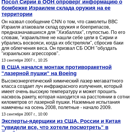
Посол Сирии в ООН опроверг информацию о
бомбежке Израилем склада оружия на ее
территории
Он назвал сообщение CNN о том, что самолеты ВВС
Израиля атаковали склад оружия и боеприпасов,
предназначавшихся для "Хизбаллах", глупостью. По его
словам, "израильтяне не нашли себе цели в Сирии и
убрались восвояси, когда их обстреляли", сбросив баки
для облегчения веса. Он призвал СБ ООН "обуздать
"израильских агрессоров".
13 сентября 2007 г., 10:25
В США начался монтаж противоракетной
"лазерной пушки" на Boeing
Высокоэнергетический химический лазер мегаваттного
класса создает луч инфракрасного излучения, который
имеет очень высокую температуру и может прошить
насквозь ракету, которая находится на расстоянии в сотни
километров от лазерной пушки. Наземные испытания
намечены на осень 2008, полетные - начало 2009.
13 сентября 2007 г., 10:00
Эксперты-ядерщики из США, России и Китая
"увидели все, что хотели посмотреть" в