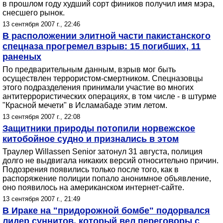
в прошлом году худший сорт фиников получил имя мэра,
снесшего рынок.
13 сентября 2007 г., 22:46
В расположении элитной части пакистанского
спецназа прогремел взрыв: 15 погибших, 11
раненых
По предварительным данным, взрыв мог быть
осуществлен террористом-смертником. Спецназовцы
этого подразделения принимали участие во многих
антитеррористических операциях, в том числе - в штурме
"Красной мечети" в Исламабаде этим летом.
13 сентября 2007 г., 22:08
Защитники природы потопили норвежское
китобойное судно и признались в этом
Траулер Willassen Senior затонул 31 августа, полиция
долго не выдвигала никаких версий относительно причин.
Подозрения появились только после того, как в
распоряжение полиции попало анонимное объявление,
оно появилось на американском интернет-сайте.
13 сентября 2007 г., 21:49
В Ираке на "придорожной бомбе" подорвался
лидер суннитов, который вел переговоры с