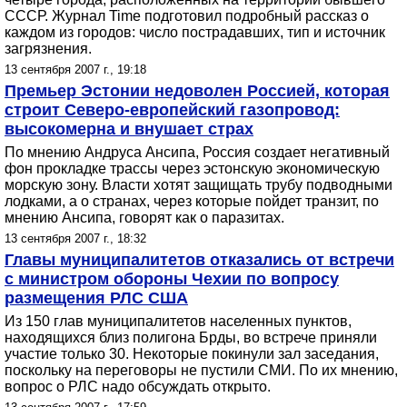
СССР. Журнал Time подготовил подробный рассказ о
каждом из городов: число пострадавших, тип и источник
загрязнения.
13 сентября 2007 г., 19:18
Премьер Эстонии недоволен Россией, которая
строит Северо-европейский газопровод:
высокомерна и внушает страх
По мнению Андруса Ансипа, Россия создает негативный
фон прокладке трассы через эстонскую экономическую
морскую зону. Власти хотят защищать трубу подводными
лодками, а о странах, через которые пойдет транзит, по
мнению Ансипа, говорят как о паразитах.
13 сентября 2007 г., 18:32
Главы муниципалитетов отказались от встречи
с министром обороны Чехии по вопросу
размещения РЛС США
Из 150 глав муниципалитетов населенных пунктов,
находящихся близ полигона Брды, во встрече приняли
участие только 30. Некоторые покинули зал заседания,
поскольку на переговоры не пустили СМИ. По их мнению,
вопрос о РЛС надо обсуждать открыто.