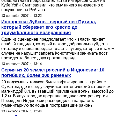
бывший глава представительства интересов США на
Кубе Уэйн Смит заявил, что ему ничего неизвестно о
покушении на Рейгана.
13 сентября 2007 г., 13:22
Инопресса: Зубков - верный пес Путина,
который сбережет его кресло до
триумфального возвращения
Один из сценариев предполагает, что к власти придет
слабый кандидат, который вскоре добровольно уйдет в
отставку и снова передаст власть Путину, который в таком
случае не нарушит запрета Конституции занимать пост
президента более двух сроков подряд.
13 сентября 2007 г., 13:14
Серия из 20 землетрясений в Индонезии: 10
погибших, более 200 раненых
20 подземных толчков были зафиксированы в районе
Суматры, где в среду случился тектонический катаклизм
магнитудой 8,4, вызвавший приливные волны высотой до
1,2 м. В двух городах прервана подача электроэнергии.
Президент Индонезии распорядился направить
гуманитарную помощь в пострадавшие районы.
13 сентября 2007 г., 12:44