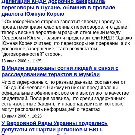
Делегация КНДР досрочно завершила
переговоры в Пусане, обвинив в провале
диалога Южную Корею
"Южнокорейская сторона заплатит своему народу за
провал межправительственных переговоров, что делает
теперь весьма вероятным разрыв отношений между
Севером и Югом", - заявили представители КНДР. Однако
Южная Корея считает, что переговоры не прерваны, а их
досрочное завершение стало результатом
"договоренностей" сторон.
13 июля 2006 г., 11:25
В Индии задержаны сотни людей в связи с
расследованием терактов в Мумбаи
Число задержанных, по разным данным, составляет от
150 до 350 человек. Никому из них не предъявлены
официальные обвинения, все они выступают в качестве
свидетелей. Полиция заявила, что среди задержанных
есть известные бандиты и правонарушители, которые
могут располагать информацией о терактах.
13 июля 2006 г., 10:23
У Верховной Рады Украины подрались
депутаты от Партии регионов и БЮТ.