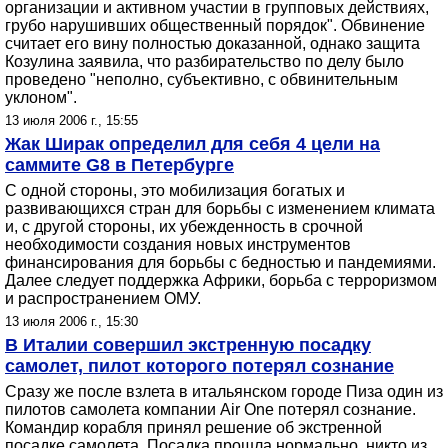
организации и активном участии в групповых действиях,
грубо нарушивших общественный порядок". Обвинение
считает его вину полностью доказанной, однако защита
Козулина заявила, что разбирательство по делу было
проведено "неполно, субъективно, с обвинительным
уклоном".
13 июля 2006 г., 15:55
Жак Ширак определил для себя 4 цели на
саммите G8 в Петербурге
С одной стороны, это мобилизация богатых и
развивающихся стран для борьбы с изменением климата
и, с другой стороны, их убежденность в срочной
необходимости создания новых инструментов
финансирования для борьбы с бедностью и пандемиями.
Далее следует поддержка Африки, борьба с терроризмом
и распространением ОМУ.
13 июля 2006 г., 15:30
В Италии совершил экстренную посадку
самолет, пилот которого потерял сознание
Сразу же после взлета в итальянском городе Пиза один из
пилотов самолета компании Air One потерял сознание.
Командир корабля принял решение об экстренной
посадке самолета. Посадка прошла нормально, никто из