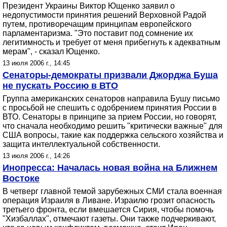
Президент Украины Виктор Ющенко заявил о
недопустимости принятия решений Верховной Радой
путем, противоречащим принципам европейского
парламентаризма. "Это поставит под сомнение их
легитимность и требует от меня прибегнуть к адекватным
мерам", - сказал Ющенко.
13 июля 2006 г., 14:45
Сенаторы-демократы призвали Джорджа Буша
не пускать Россию в ВТО
Группа американских сенаторов направила Бушу письмо
с просьбой не спешить с одобрением принятия России в
ВТО. Сенаторы в принципе за прием России, но говорят,
что сначала необходимо решить "критически важные" для
США вопросы, такие как поддержка сельского хозяйства и
защита интеллектуальной собственности.
13 июля 2006 г., 14:26
Инопресса: Началась новая война на Ближнем
Востоке
В четверг главной темой зарубежных СМИ стала военная
операция Израиля в Ливане. Израилю грозит опасность
третьего фронта, если вмешается Сирия, чтобы помочь
"Хизбаллах", отмечают газеты. Они также подчеркивают,