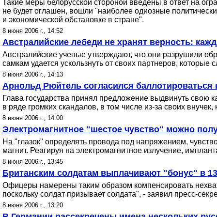
Такие меры белорусской стороной введены в ответ на огр
не будет оглашен, вошли "наиболее одиозные политически
и экономической обстановке в стране".
8 июня 2006 г., 14:52
Австралийские лебеди не хранят верность: кажд
Австралийские ученые утверждают, что они разрушили обр
самкам удается ускользнуть от своих партнеров, которые сл
8 июня 2006 г., 14:13
Арнольд Рюйтель согласился баллотироваться н
Глава государства принял предложение выдвинуть свою ка
в ряде громких скандалов, в том числе из-за своих внуче
8 июня 2006 г., 14:00
Электромагнитное "шестое чувство" можно полу
На "глазок" определять провода под напряжением, чувство
магнит. Реагируя на электромагнитное излучение, имплан
8 июня 2006 г., 13:45
Британским солдатам выплачивают "бонус" в 13
Офицеры намерены таким образом компенсировать нехватку
поскольку солдат призывает солдата", - заявил пресс-сек
8 июня 2006 г., 13:20
В Германии рассекречены имена нескольких ру