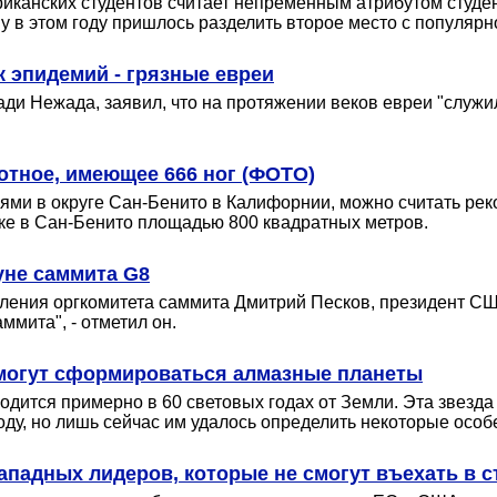
канских студентов считает непременным атрибутом студен
му в этом году пришлось разделить второе место с популяр
к эпидемий - грязные евреи
и Нежада, заявил, что на протяжении веков евреи "служил
отное, имеющее 666 ног (ФОТО)
лями в округе Сан-Бенито в Калифорнии, можно считать рек
тке в Сан-Бенито площадью 800 квадратных метров.
уне саммита G8
ления оргкомитета саммита Дмитрий Песков, президент США
ммита", - отметил он.
 могут сформироваться алмазные планеты
ходится примерно в 60 световых годах от Земли. Эта звезда
ду, но лишь сейчас им удалось определить некоторые особ
ападных лидеров, которые не смогут въехать в с