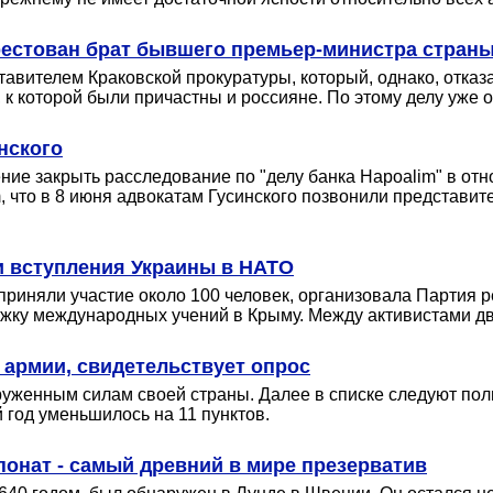
рестован брат бывшего премьер-министра стран
вителем Краковской прокуратуры, который, однако, отказ
к которой были причастны и россияне. По этому делу уже 
нского
ние закрыть расследование по "делу банка Hapoalim" в от
то в 8 июня адвокатам Гусинского позвонили представите
и вступления Украины в НАТО
 приняли участие около 100 человек, организовала Партия 
жку международных учений в Крыму. Между активистами дв
 армии, свидетельствует опрос
женным силам своей страны. Далее в списке следуют поли
 год уменьшилось на 11 пунктов.
онат - самый древний в мире презерватив