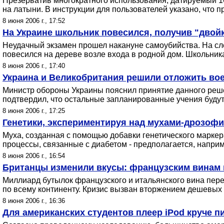
Презерватив многократного использования, датируемый 16
на латыни. В инструкции для пользователей указано, что 
8 июня 2006 г., 17:52
На Украине школьник повесился, получив "двойк
Неудачный экзамен прошел накануне самоубийства. На сле
повесился на дереве возле входа в родной дом. Школьника
8 июня 2006 г., 17:40
Украина и Великобритания решили отложить воен
Министр обороны Украины пояснил принятие данного реше
подтвердил, что остальные запланированные учения буду
8 июня 2006 г., 17:25
Генетики, экспериментируя над мухами-дрозофи
Муха, созданная с помощью добавки генетического маркер
процессы, связанные с диабетом - предполагается, наприм
8 июня 2006 г., 16:54
Британцы изменили вкусы: французским винам 
Миллиард бутылок французского и итальянского вина пере
по всему континенту. Кризис вызван вторжением дешевых
8 июня 2006 г., 16:36
Для американских студентов плеер iPod круче п