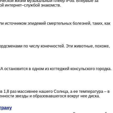
ческой жизни музыкальный плеер iPod. Впервые за
ной интернет–службой знакомств.
и источником эпидемий смертельных болезней, таких, как
ордсменами по числу конечностей. Эти животные, похоже,
 остановится в одном из коттеджей консульского городка.
 в 1,8 раз массивнее нашего Солнца, а ее температура – в
енности звезды и образовавшегося вокруг нее диска.
трану