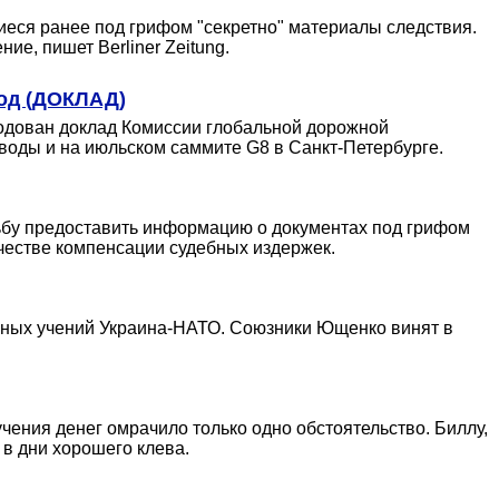
еся ранее под грифом "секретно" материалы следствия.
ие, пишет Berliner Zeitung.
год (ДОКЛАД)
родован доклад Комиссии глобальной дорожной
выводы и на июльском саммите G8 в Санкт-Петербурге.
сьбу предоставить информацию о документах под грифом
ачестве компенсации судебных издержек.
нных учений Украина-НАТО. Союзники Ющенко винят в
чения денег омрачило только одно обстоятельство. Биллу,
в дни хорошего клева.