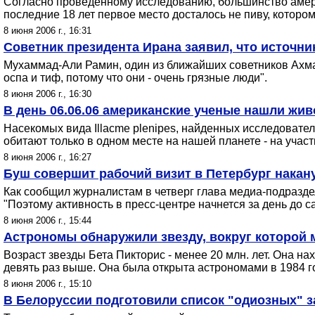
Согласно проведенному исследованию, большинство амери
последние 18 лет первое место досталось не пиву, которо
8 июня 2006 г., 16:31
Советник президента Ирана заявил, что источни
Мухаммад-Али Рамин, один из ближайших советников Ахмад
оспа и тиф, потому что они - очень грязные люди".
8 июня 2006 г., 16:30
В день 06.06.06 американские ученые нашли жив
Насекомых вида Illacme plenipes, найденных исследовате
обитают только в одном месте на нашей планете - на учас
8 июня 2006 г., 16:27
Буш совершит рабочий визит в Петербург накан
Как сообщил журналистам в четверг глава медиа-подразде
"Поэтому активность в пресс-центре начнется за день до са
8 июня 2006 г., 15:44
Астрономы обнаружили звезду, вокруг которой
Возраст звезды Бета Пикторис - менее 20 млн. лет. Она на
девять раз выше. Она была открыта астрономами в 1984 го
8 июня 2006 г., 15:10
В Белоруссии подготовили список "одиозных" з