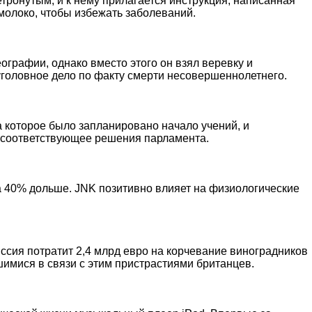
тронутым, и к нему прилагается инструкция, написанная
 молоко, чтобы избежать заболеваний.
графии, однако вместо этого он взял веревку и
 уголовное дело по факту смерти несовершеннолетнего.
 которое было запланировано начало учений, и
я соответствующее решения парламента.
на 40% дольше. JNK позитивно влияет на физиологические
ссия потратит 2,4 млрд евро на корчевание виноградников
имися в связи с этим пристрастиями британцев.