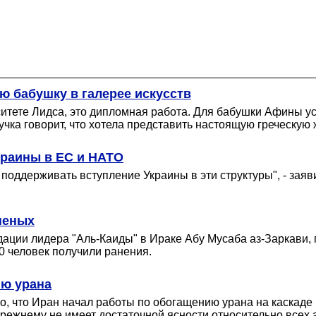
ю бабушку в галерее искусств
ситете Лидса, это дипломная работа. Для бабушки Афины ус
чка говорит, что хотела представить настоящую греческую 
раины в ЕС и НАТО
поддерживать вступление Украины в эти структуры", - зая
аненых
видации лидера "Аль-Каиды" в Ираке Абу Мусаба аз-Заркави
0 человек получили ранения.
ию урана
, что Иран начал работы по обогащению урана на каскаде 
прежнему не имеет достаточной ясности относительно всех