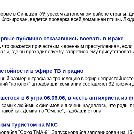
ерме в Синьцзян-Уйгурском автономном районе страны. Ди
ия блокирован, ведется проверка всей домашней птицы. Лю
ервые публично отказавшись воевать в Ираке
 что окажется причастным к военным преступлениям, если
азы, где он проходит службу, запретило ему присутствоват
истойности в эфире ТВ и радио
ный размер штрафа за трансляцию в эфир непристойностей
ний "потолок" штрафа для компании составляет 32 тысячи 
егося в 6 утра 06.06.06, в честь антихриста из
 самых любимых фильмов и я очень надеялась, что роды пр
акой как Демиан в "Омене", - добавляет она.
ским туристом на МКС
рабля "Союз ТМА-9". Запуск корабля запланирован на 15 с