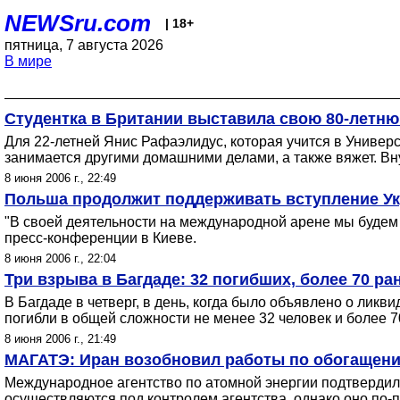
NEWSru.com
| 18+
пятница, 7 августа 2026
В мире
Студентка в Британии выставила свою 80-летню
Для 22-летней Янис Рафаэлидус, которая учится в Универ
занимается другими домашними делами, а также вяжет. Вну
8 июня 2006 г., 22:49
Польша продолжит поддерживать вступление Ук
"В своей деятельности на международной арене мы будем 
пресс-конференции в Киеве.
8 июня 2006 г., 22:04
Три взрыва в Багдаде: 32 погибших, более 70 р
В Багдаде в четверг, в день, когда было объявлено о лик
погибли в общей сложности не менее 32 человек и более 7
8 июня 2006 г., 21:49
МАГАТЭ: Иран возобновил работы по обогащен
Международное агентство по атомной энергии подтвердило
осуществляются под контролем агентства, однако оно по-