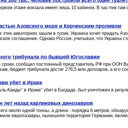
на 300 тыс. человек построили всего один туалет
рвом этаже вокзала имеет лишь 10 кабинок. В час-пик там
 частью Азовского моря и Керченским проливом
этих акваториях зашли в тупик. Украина хочет придать Азо
ое соглашение. Однако Россия, учитывая, что Украина сто
ного трибунала по бывшей Югославии
 сроки, сообщил постоянный представитель РФ при ООН Вит
ам, бюджет трибунала достиг 276,5 млн долларов, а его со
ави убит в Ираке
ь-Каиды" в Ираке" убит в Багдаде, был уничтожен в резуль
н лет назад карликовых динозавров
сего около одной тонны, а длина - порядка 6 метров, обн
а жили европазавры, нынешняя территория Германии, являв