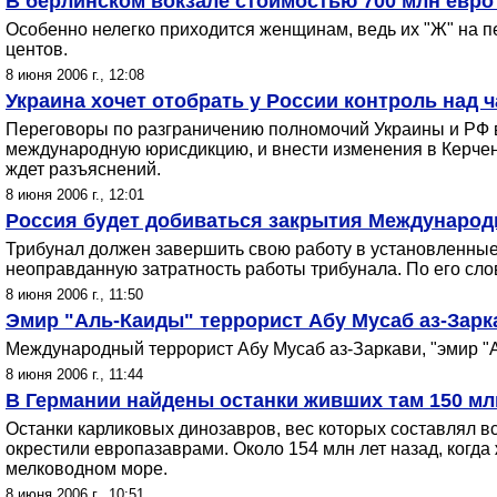
В берлинском вокзале стоимостью 700 млн евро 
Особенно нелегко приходится женщинам, ведь их "Ж" на пе
центов.
8 июня 2006 г., 12:08
Украина хочет отобрать у России контроль над
Переговоры по разграничению полномочий Украины и РФ в 
международную юрисдикцию, и внести изменения в Керченск
ждет разъяснений.
8 июня 2006 г., 12:01
Россия будет добиваться закрытия Международ
Трибунал должен завершить свою работу в установленные
неоправданную затратность работы трибунала. По его слов
8 июня 2006 г., 11:50
Эмир "Аль-Каиды" террорист Абу Мусаб аз-Зарк
Международный террорист Абу Мусаб аз-Заркави, "эмир "Ал
8 июня 2006 г., 11:44
В Германии найдены останки живших там 150 мл
Останки карликовых динозавров, вес которых составлял в
окрестили европазаврами. Около 154 млн лет назад, когд
мелководном море.
8 июня 2006 г., 10:51