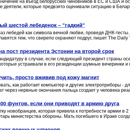
аничение на въезд белорусских чиновников в ЕС и США и о
е деятели, которые предвзято оценивали ситуацию в Белар
ый шестой лебеденок – "гадкий"
аз лебедей как символа вечной любви, проведя ДНК-тесты
авятся тем, что свирепо охраняют подруг, пишет The Daily 
а пост президента Эстонии на второй срок
ндидатуру в случае, если следующий президент страны ос
к, которые устраивали в его резиденции шумные вечеринки и
чить, просто вживив под кожу магнит
вать, как работает компьютер и другие электроприборы - д
тат через нервные окончания пальца создает у человека р
00 фунтов, если они приводят в армию друга
 новобранцев, которая привела к потребности армии в 2 
ретарь министерства обороны. Мать погибшего в Ираке солд
сских военных шпионов