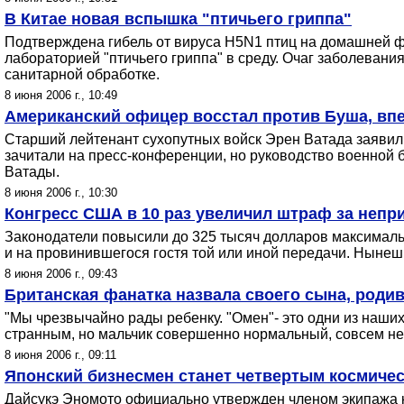
В Китае новая вспышка "птичьего гриппа"
Подтверждена гибель от вируса H5N1 птиц на домашней ф
лабораторией "птичьего гриппа" в среду. Очаг заболеван
санитарной обработке.
8 июня 2006 г., 10:49
Американский офицер восстал против Буша, вп
Старший лейтенант сухопутных войск Эрен Ватада заявил,
зачитали на пресс-конференции, но руководство военной б
Ватады.
8 июня 2006 г., 10:30
Конгресс США в 10 раз увеличил штраф за непр
Законодатели повысили до 325 тысяч долларов максималь
и на провинившегося гостя той или иной передачи. Нынеш
8 июня 2006 г., 09:43
Британская фанатка назвала своего сына, родивш
"Мы чрезвычайно рады ребенку. "Омен"- это одни из наших
странным, но мальчик совершенно нормальный, совсем не т
8 июня 2006 г., 09:11
Японский бизнесмен станет четвертым космиче
Дайсукэ Эномото официально утвержден членом экипажа ко