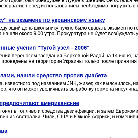
40 годом, был обнаружен в Лунде в Швеции. Он остался не
презерватив перед использованием необходимо погрузить в
у" на экзамене по украинскому языку
дующий день школьнику нужно было сдавать экзамен по гео
 нашли около 9:00 утра. Прокуратура не будет возбуждать
ные учения "Тугой узел - 2006"
ния переносом заседания Верховной Радой на 14 июня, на
т проведены на территории Украины только после приняти
лами, нашли средство против диабета
а, известного под названием JNK, живет, как выяснилось, 
ер, что он может увеличивать выработку гормона инсулина.
предпочитают американские
гонят в топливо и средства дезинфекции, и затем Еврокоми
 вин из Австралии, Чили, США и Южной Африки, и изменивш
ива