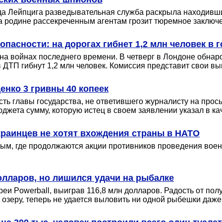
ода Лейпцига разведывательная служба раскрыла находивши
а родине рассекреченным агентам грозит тюремное заключен
пасности: на дорогах гибнет 1,2 млн человек в 
 на войнах последнего времени. В четверг в Лондоне обна
д в ДТП гибнут 1,2 млн человек. Комиссия представит свои 
енко 3 гривны 40 копеек
сть главы государства, не ответившего журналисту на про
бюджета сумму, которую истец в своем заявлении указал в к
краинцев не хотят вхождения страны в НАТО
рым, где продолжаются акции противников проведения вое
олларов, но лишился удачи на рыбалке
 Powerball, выиграв 116,8 млн долларов. Радость от полу
озеру, теперь не удается выловить ни одной рыбешки даже 