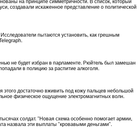
снованы на принципе симметричности. В список, который
уси, создавали искаженное представление о политической
. Исследователи пытаются установить, как грешным
Telegraph.
енью не будет избран в парламенте. Рюйтель был замешан
 попадали в полицию за распитие алкоголя.
ля этого достаточно вживить под кожу пальцев небольшой
еальное физическое ощущение электромагнитных волн.
тысячах солдат. "Новая схема особенно помогает армии,
ата назвала эти выплаты "кровавыми деньгами".