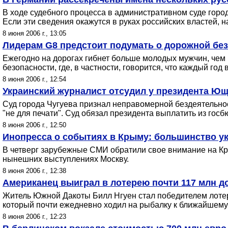
В ходе судебного процесса в административном суде гор
Если эти сведения окажутся в руках российских властей, н
8 июня 2006 г., 13:05
Лидерам G8 предстоит подумать о дорожной безо
Ежегодно на дорогах гибнет больше молодых мужчин, чем
безопасности, где, в частности, говорится, что каждый го
8 июня 2006 г., 12:54
Украинский журналист отсудил у президента Ющ
Суд города Чугуева признал неправомерной бездеятельно
"не для печати". Суд обязал президента выплатить из гос
8 июня 2006 г., 12:50
Инопресса о событиях в Крыму: большинство у
В четверг зарубежные СМИ обратили свое внимание на К
нынешних выступлениях Москву.
8 июня 2006 г., 12:38
Американец выиграл в лотерею почти 117 млн д
Житель Южной Дакоты Билл Нгуен стал победителем лотереи
который почти ежедневно ходил на рыбалку к ближайшему 
8 июня 2006 г., 12:23