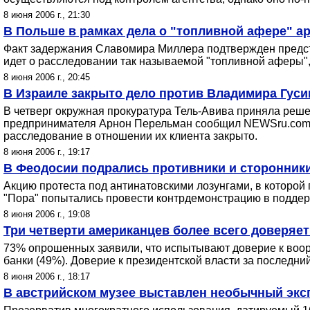
8 июня 2006 г., 21:30
В Польше в рамках дела о "топливной афере" а
Факт задержания Славомира Миллера подтвержден предста
идет о расследовании так называемой "топливной аферы", 
8 июня 2006 г., 20:45
В Израиле закрыто дело против Владимира Гуси
В четверг окружная прокуратура Тель-Авива приняла реше
предпринимателя Арнон Перельман сообщил NEWSru.com, ч
расследование в отношении их клиента закрыто.
8 июня 2006 г., 19:17
В Феодосии подрались противники и сторонник
Акцию протеста под антинатовскими лозунгами, в которой
"Пора" попытались провести контрдемонстрацию в поддер
8 июня 2006 г., 19:08
Три четверти американцев более всего доверяет
73% опрошенных заявили, что испытывают доверие к воору
банки (49%). Доверие к президентской власти за последний
8 июня 2006 г., 18:17
В австрийском музее выставлен необычный эксп