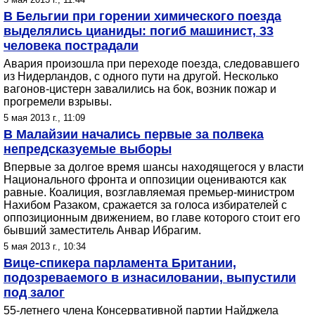
В Бельгии при горении химического поезда
выделялись цианиды: погиб машинист, 33
человека пострадали
Авария произошла при переходе поезда, следовавшего
из Нидерландов, с одного пути на другой. Несколько
вагонов-цистерн завалились на бок, возник пожар и
прогремели взрывы.
5 мая 2013 г., 11:09
В Малайзии начались первые за полвека
непредсказуемые выборы
Впервые за долгое время шансы находящегося у власти
Национального фронта и оппозиции оцениваются как
равные. Коалиция, возглавляемая премьер-министром
Нахибом Разаком, сражается за голоса избирателей с
оппозиционным движением, во главе которого стоит его
бывший заместитель Анвар Ибрагим.
5 мая 2013 г., 10:34
Вице-спикера парламента Британии,
подозреваемого в изнасиловании, выпустили
под залог
55-летнего члена Консервативной партии Найджела