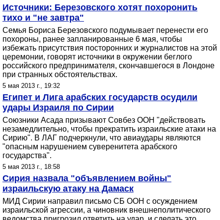
Источники: Березовского хотят похоронить
тихо и "не завтра"
Семья Бориса Березовского подумывает перенести его
похороны, ранее запланированные 6 мая, чтобы
избежать присутствия посторонних и журналистов на этой
церемонии, говорят источники в окружении беглого
российского предпринимателя, скончавшегося в Лондоне
при странных обстоятельствах.
5 мая 2013 г., 19:32
Египет и Лига арабских государств осудили
удары Израиля по Сирии
Союзники Асада призывают Совбез ООН "действовать
незамедлительно, чтобы прекратить израильские атаки на
Сирию". В ЛАГ подчеркнули, что авиаудары являются
"опасным нарушением суверенитета арабского
государства".
5 мая 2013 г., 18:58
Сирия назвала "объявлением войны"
израильскую атаку на Дамаск
МИД Сирии направил письмо СБ ООН с осуждением
израильской агрессии, а чиновник внешнеполитического
ведомства пригрозил ответить на удар, и сделать это