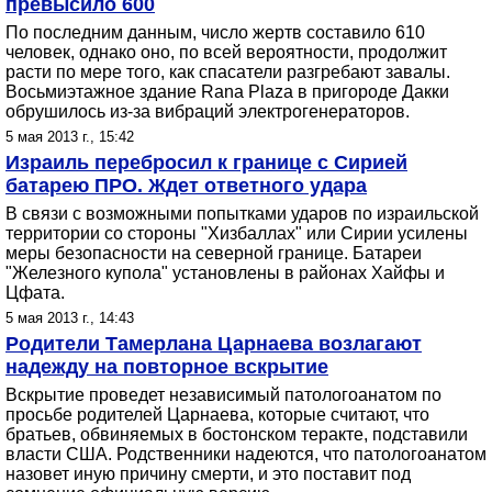
превысило 600
По последним данным, число жертв составило 610
человек, однако оно, по всей вероятности, продолжит
расти по мере того, как спасатели разгребают завалы.
Восьмиэтажное здание Rana Plaza в пригороде Дакки
обрушилось из-за вибраций электрогенераторов.
5 мая 2013 г., 15:42
Израиль перебросил к границе с Сирией
батарею ПРО. Ждет ответного удара
В связи с возможными попытками ударов по израильской
территории со стороны "Хизбаллах" или Сирии усилены
меры безопасности на северной границе. Батареи
"Железного купола" установлены в районах Хайфы и
Цфата.
5 мая 2013 г., 14:43
Родители Тамерлана Царнаева возлагают
надежду на повторное вскрытие
Вскрытие проведет независимый патологоанатом по
просьбе родителей Царнаева, которые считают, что
братьев, обвиняемых в бостонском теракте, подставили
власти США. Родственники надеются, что патологоанатом
назовет иную причину смерти, и это поставит под