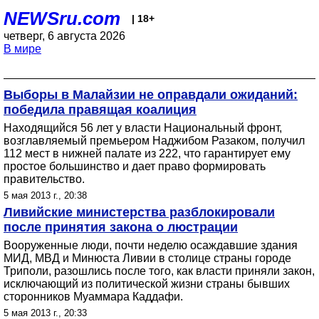
NEWSru.com
| 18+
четверг, 6 августа 2026
В мире
Выборы в Малайзии не оправдали ожиданий:
победила правящая коалиция
Находящийся 56 лет у власти Национальный фронт,
возглавляемый премьером Наджибом Разаком, получил
112 мест в нижней палате из 222, что гарантирует ему
простое большинство и дает право формировать
правительство.
5 мая 2013 г., 20:38
Ливийские министерства разблокировали
после принятия закона о люстрации
Вооруженные люди, почти неделю осаждавшие здания
МИД, МВД и Минюста Ливии в столице страны городе
Триполи, разошлись после того, как власти приняли закон,
исключающий из политической жизни страны бывших
сторонников Муаммара Каддафи.
5 мая 2013 г., 20:33