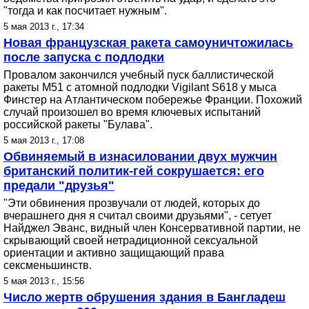
"тогда и как посчитает нужным".
5 мая 2013 г., 17:34
Новая французская ракета самоуничтожилась
после запуска с подлодки
Провалом закончился учебный пуск баллистической
ракеты М51 с атомной подлодки Vigilant S618 у мыса
Финстер на Атлантическом побережье Франции. Похожий
случай произошел во время ключевых испытаний
российской ракеты "Булава".
5 мая 2013 г., 17:08
Обвиняемый в изнасиловании двух мужчин
британский политик-гей сокрушается: его
предали "друзья"
"Эти обвинения прозвучали от людей, которых до
вчерашнего дня я считал своими друзьями", - сетует
Найджел Эванс, видный член Консервативной партии, не
скрывающий своей нетрадиционной сексуальной
ориентации и активно защищающий права
сексменьшинств.
5 мая 2013 г., 15:56
Число жертв обрушения здания в Бангладеш