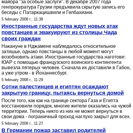
майора "за особые заслуги". В декабре 2007 года
генпрокуратура Грузии предъявила скрытую запись его
беседы с Патаркацишвили и Гелбахиани.
5 february 2008 г., 11:38
Иностранные государства ждут новых атак
повстанцев и эвакуируют из столицы Чада
своих граждан
Накануне в Нджамене наблюдалось относительное
затишье, однако повстанцы в любой момент могут
возобновить атаки. Иностранные государства наготове:
ЮАР с помощью французского воинского контингента
вывезла пятерых человек. Сначала их доставили в Габон,
а уже утром - в Йоханнесбург.
5 february 2008 г., 11:29
Сотни палестинцев и египтян осаждают
закрытую границу, пытаясь вернуться домой
После того, как как на границе сектора Газа и Египта
восстановили порядок, многие жители оказались на чужой
территории. Теперь никто из них не может вернуться в
свои дома - пограничный проход наглухо закрыт для всех.
5 february 2008 г., 11:27
В Германии пожар заставил родителей