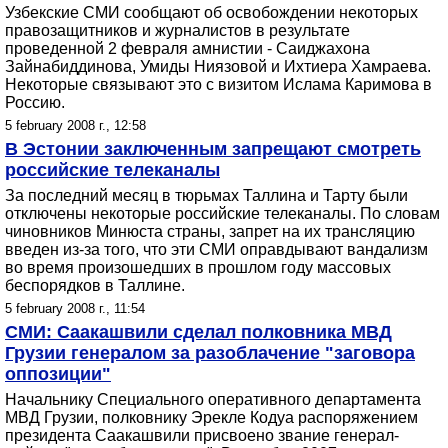
Узбекские СМИ сообщают об освобождении некоторых
правозащитников и журналистов в результате
проведенной 2 февраля амнистии - Саиджахона
Зайнабиддинова, Умиды Ниязовой и Ихтиера Хамраева.
Некоторые связывают это с визитом Ислама Каримова в
Россию.
5 february 2008 г., 12:58
В Эстонии заключенным запрещают смотреть
российские телеканалы
За последний месяц в тюрьмах Таллина и Тарту были
отключены некоторые российские телеканалы. По словам
чиновников Минюста страны, запрет на их трансляцию
введен из-за того, что эти СМИ оправдывают вандализм
во время произошедших в прошлом году массовых
беспорядков в Таллине.
5 february 2008 г., 11:54
СМИ: Саакашвили сделал полковника МВД
Грузии генералом за разоблачение "заговора
оппозиции"
Начальнику Специального оперативного департамента
МВД Грузии, полковнику Эрекле Кодуа распоряжением
президента Саакашвили присвоено звание генерал-