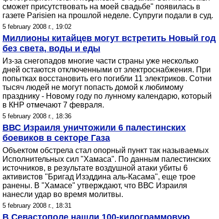
сможет присутствовать на моей свадьбе" появилась в
газете Parisien на прошлой неделе. Супруги подали в суд.
5 february 2008 г., 19:02
Миллионы китайцев могут встретить Новый год
без света, воды и еды
Из-за снегопадов многие части страны уже несколько
дней остаются отключенными от электроснабжения. При
попытках восстановить его погибли 11 электриков. Сотни
тысяч людей не могут попасть домой к любимому
празднику - Новому году по лунному календарю, который
в КНР отмечают 7 февраля.
5 february 2008 г., 18:36
ВВС Израиля уничтожили 6 палестинских
боевиков в секторе Газа
Объектом обстрела стал опорный пункт так называемых
Исполнительных сил "Хамаса". По данным палестинских
источников, в результате воздушной атаки убиты 6
активистов "Бригад Изэддина аль-Касама", еще трое
ранены. В "Хамасе" утверждают, что ВВС Израиля
нанесли удар во время молитвы.
5 february 2008 г., 18:31
В Севастополе нашли 100-килограммовую