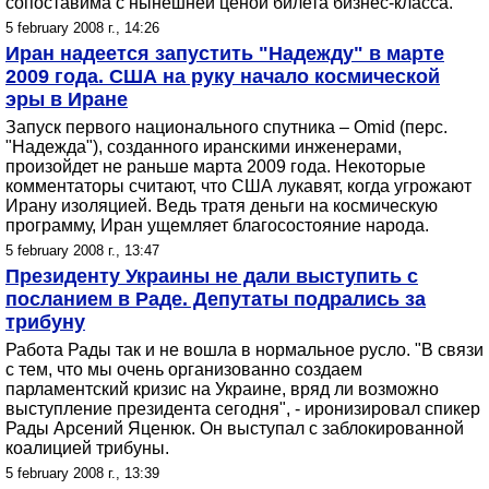
сопоставима с нынешней ценой билета бизнес-класса.
5 february 2008 г., 14:26
Иран надеется запустить "Надежду" в марте
2009 года. США на руку начало космической
эры в Иране
Запуск первого национального спутника – Omid (перс.
"Надежда"), созданного иранскими инженерами,
произойдет не раньше марта 2009 года. Некоторые
комментаторы считают, что США лукавят, когда угрожают
Ирану изоляцией. Ведь тратя деньги на космическую
программу, Иран ущемляет благосостояние народа.
5 february 2008 г., 13:47
Президенту Украины не дали выступить с
посланием в Раде. Депутаты подрались за
трибуну
Работа Рады так и не вошла в нормальное русло. "В связи
с тем, что мы очень организованно создаем
парламентский кризис на Украине, вряд ли возможно
выступление президента сегодня", - иронизировал спикер
Рады Арсений Яценюк. Он выступал с заблокированной
коалицией трибуны.
5 february 2008 г., 13:39