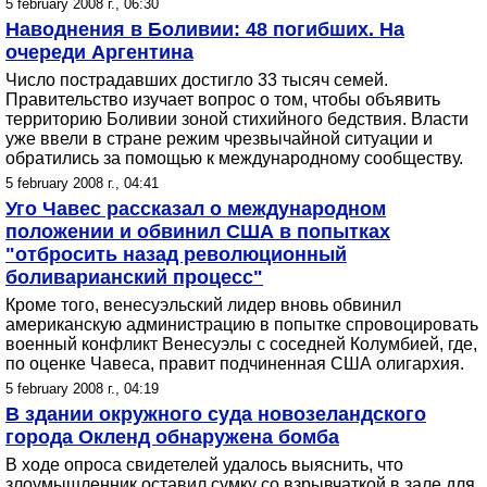
5 february 2008 г., 06:30
Наводнения в Боливии: 48 погибших. На
очереди Аргентина
Число пострадавших достигло 33 тысяч семей.
Правительство изучает вопрос о том, чтобы объявить
территорию Боливии зоной стихийного бедствия. Власти
уже ввели в стране режим чрезвычайной ситуации и
обратились за помощью к международному сообществу.
5 february 2008 г., 04:41
Уго Чавес рассказал о международном
положении и обвинил США в попытках
"отбросить назад революционный
боливарианский процесс"
Кроме того, венесуэльский лидер вновь обвинил
американскую администрацию в попытке спровоцировать
военный конфликт Венесуэлы с соседней Колумбией, где,
по оценке Чавеса, правит подчиненная США олигархия.
5 february 2008 г., 04:19
В здании окружного суда новозеландского
города Окленд обнаружена бомба
В ходе опроса свидетелей удалось выяснить, что
злоумышленник оставил сумку со взрывчаткой в зале для