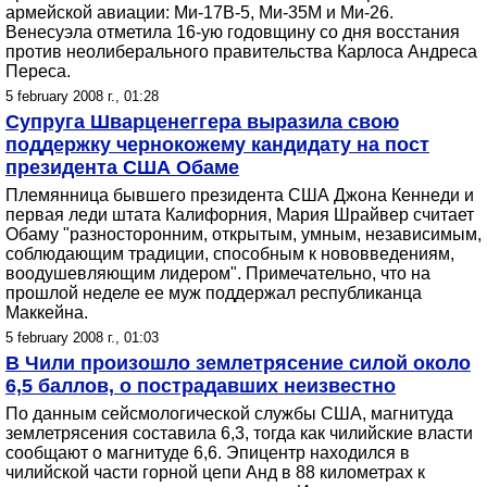
армейской авиации: Ми-17В-5, Ми-35М и Ми-26.
Венесуэла отметила 16-ую годовщину со дня восстания
против неолиберального правительства Карлоса Андреса
Переса.
5 february 2008 г., 01:28
Супруга Шварценеггера выразила свою
поддержку чернокожему кандидату на пост
президента США Обаме
Племянница бывшего президента США Джона Кеннеди и
первая леди штата Калифорния, Мария Шрайвер считает
Обаму "разносторонним, открытым, умным, независимым,
соблюдающим традиции, способным к нововведениям,
воодушевляющим лидером". Примечательно, что на
прошлой неделе ее муж поддержал республиканца
Маккейна.
5 february 2008 г., 01:03
В Чили произошло землетрясение силой около
6,5 баллов, о пострадавших неизвестно
По данным сейсмологической службы США, магнитуда
землетрясения составила 6,3, тогда как чилийские власти
сообщают о магнитуде 6,6. Эпицентр находился в
чилийской части горной цепи Анд в 88 километрах к