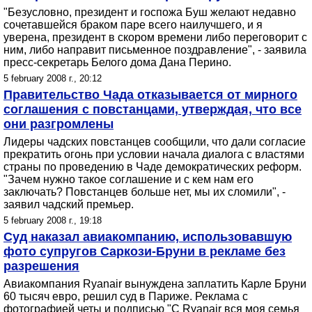
"Безусловно, президент и госпожа Буш желают недавно
сочетавшейся браком паре всего наилучшего, и я
уверена, президент в скором времени либо переговорит с
ним, либо направит письменное поздравление", - заявила
пресс-секретарь Белого дома Дана Перино.
5 february 2008 г., 20:12
Правительство Чада отказывается от мирного
соглашения с повстанцами, утверждая, что все
они разгромлены
Лидеры чадских повстанцев сообщили, что дали согласие
прекратить огонь при условии начала диалога с властями
страны по проведению в Чаде демократических реформ.
"Зачем нужно такое соглашение и с кем нам его
заключать? Повстанцев больше нет, мы их сломили", -
заявил чадский премьер.
5 february 2008 г., 19:18
Суд наказал авиакомпанию, использовавшую
фото супругов Саркози-Бруни в рекламе без
разрешения
Авиакомпания Ryanair вынуждена заплатить Карле Бруни
60 тысяч евро, решил суд в Париже. Реклама с
фотографией четы и подписью "С Ryanair вся моя семья