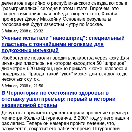
делегатов партийного республиканского съезда, которые
"разыгрывались" сегодня в этом штате. Впрочем, это
скорее символическая победа: скорее всего, Хакаби
проиграет Джону Маккейну. Основные результаты
голосования будут известны к утру по Москве.
5 february 2008 г., 23:32
Ученые испытали "наношприц": специальный
пластырь с тончайшими иголками для
подкожных инъекций
Изобретение позволит вводить лекарства через кожу. Для
инъекции пластырь, на котором находится 50 "шприцов"
диаметром 620 микрон, нужно прижать к коже человека и
подержать. Правда, такой "укол" может длиться долго: до
нескольких суток.
5 february 2008 г., 21:56
В Черногории по состоянию здоровья в
отставку ушел премьер: первый в истории
независимой страны
Депутаты парламента удовлетворили прошение премьер-
министра Желько Штурановича. В 2007 году у него нашли
рак легких. Теперь он намерен пройти лечение, что,
разумеется, сократит его рабочее время. Штуранович