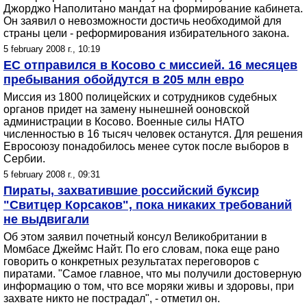
Джорджо Наполитано мандат на формирование кабинета.
Он заявил о невозможности достичь необходимой для
страны цели - реформирования избирательного закона.
5 february 2008 г., 10:19
ЕС отправился в Косово с миссией. 16 месяцев
пребывания обойдутся в 205 млн евро
Миссия из 1800 полицейских и сотрудников судебных
органов придет на замену нынешней ооновской
администрации в Косово. Военные силы НАТО
численностью в 16 тысяч человек останутся. Для решения
Евросоюзу понадобилось менее суток после выборов в
Сербии.
5 february 2008 г., 09:31
Пираты, захватившие российский буксир
"Свитцер Корсаков", пока никаких требований
не выдвигали
Об этом заявил почетный консул Великобритании в
Момбасе Джеймс Найт. По его словам, пока еще рано
говорить о конкретных результатах переговоров с
пиратами. "Самое главное, что мы получили достоверную
информацию о том, что все моряки живы и здоровы, при
захвате никто не пострадал", - отметил он.