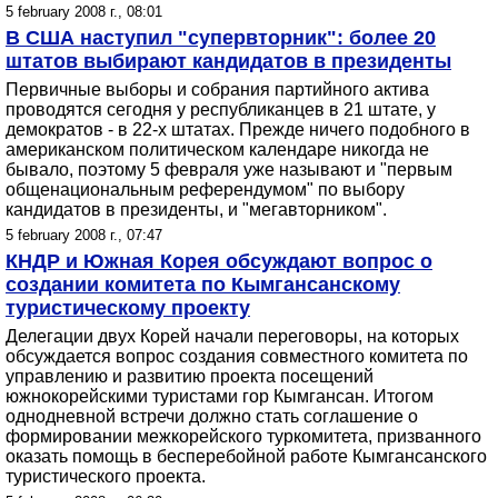
5 february 2008 г., 08:01
В США наступил "супервторник": более 20
штатов выбирают кандидатов в президенты
Первичные выборы и собрания партийного актива
проводятся сегодня у республиканцев в 21 штате, у
демократов - в 22-х штатах. Прежде ничего подобного в
американском политическом календаре никогда не
бывало, поэтому 5 февраля уже называют и "первым
общенациональным референдумом" по выбору
кандидатов в президенты, и "мегавторником".
5 february 2008 г., 07:47
КНДР и Южная Корея обсуждают вопрос о
создании комитета по Кымгансанскому
туристическому проекту
Делегации двух Корей начали переговоры, на которых
обсуждается вопрос создания совместного комитета по
управлению и развитию проекта посещений
южнокорейскими туристами гор Кымгансан. Итогом
однодневной встречи должно стать соглашение о
формировании межкорейского туркомитета, призванного
оказать помощь в бесперебойной работе Кымгансанского
туристического проекта.