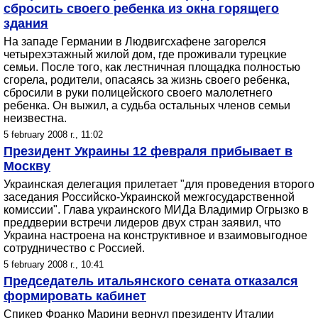
сбросить своего ребенка из окна горящего
здания
На западе Германии в Людвигсхафене загорелся
четырехэтажный жилой дом, где проживали турецкие
семьи. После того, как лестничная площадка полностью
сгорела, родители, опасаясь за жизнь своего ребенка,
сбросили в руки полицейского своего малолетнего
ребенка. Он выжил, а судьба остальных членов семьи
неизвестна.
5 february 2008 г., 11:02
Президент Украины 12 февраля прибывает в
Москву
Украинская делегация прилетает "для проведения второго
заседания Российско-Украинской межгосударственной
комиссии". Глава украинского МИДа Владимир Огрызко в
преддверии встречи лидеров двух стран заявил, что
Украина настроена на конструктивное и взаимовыгодное
сотрудничество с Россией.
5 february 2008 г., 10:41
Председатель итальянского сената отказался
формировать кабинет
Спикер Франко Марини вернул президенту Италии