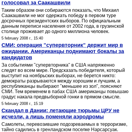
голосовал за Саакашвили
Таким образом они собираются показать, что Михаил
Саакашвили не мог одержать победу в первом туре
досрочных президентских выборов. По официальным
данным переписи населения от 2002 года, в грузинской
столице проживает до одного миллиона человек.
5 february 2008 г., 15:40
СМИ: операция "супервторник" держит мир в
ожидании. Американцы поднимают бокалы за
кандидатов
За событиями "супервторника" в США напряженно
следят во всем мире. Предсказать победителя, который
выступит на ноябрьских выборах, не берется никто:
демократы разрываются между хорошим и лучшим, а
республиканцы выбирают "меньшее из зол", поясняют
СМИ. Тем временем в пабах США американцы повышаю
градус накала предвыборной гонки в прямом смысле.
5 february 2008 г., 15:19
Скандал в Дании: летающие тюрьмы ЦРУ не
исчезли, а лишь поменяли аэродромы
Самолеты, перевозившие подозреваемых в терроризме,
тайно садились в гренландском поселке Нарсарсуак.