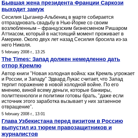
Бывшая жена президента Франции Саркози
выходит замуж
Сесилия Цыганер-Альбениц в марте собирается
отпраздновать свадьбу в Нью-Йорке со своим
возлюбленным – французским бизнесменом Ришаром
Аттиасом, который в настоящий момент проживает в
Америке. Около двух лет назад Сесилия бросила из-за
него Николя.
5 february 2008 г., 13:25
The Times: Запад должен немедленно дать
отпор Кремлю
Автор книги "Новая холодная война: как Кремль угрожает
и России, и Западу" Эдвард Лукас считает, что Запад
терпит поражение в новой холодной войне. По его
мнению, виной всему деньги, которые банкиры,
политтехнологи и политики готовы брать, "даже если
источник этого заработка вызывает у них затаенное
отвращение".
5 february 2008 г., 13:01
Глава Узбекистана перед визитом в Россию
выпустил из тюрем правозащитников и
журналистов