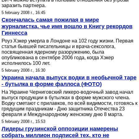
заразить партнера.
5 february 2008 г., 16:45
Скончалась самая пожилая в мире
журналистка, чье имя вошло в Книгу рекордов
Гиннесса
Роуз Хэкер умерла в Лондоне на 102 году жизни. Первая
статья бывшей писательницы и врача-сексолога,
посвященная ядерному разоружению, была
опубликована в сентябре 2006 года, когда Хэкер
исполнилось 100 лет.
5 february 2008 г., 16:30
Украина начала выпуск водки в необычной таре
- бутылка в форме фаллоса (ФОТО)
На Украине Черниговский ликеро-водочный завод начал
выпуск продукции в бутылках в форме мужского члена.
Водку сметают с прилавков, по всей видимости, готовясь к
грядущим праздникам - Дню защитника Отечества 23
февраля и Международному женскому дню 8 марта.
5 february 2008 г., 15:53
Лидеры грузинской оппозиции намерены
собрать миллион подписей тех, кто не