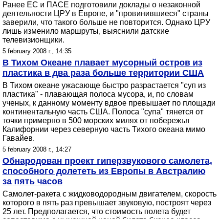
Ранее ЕС и ПАСЕ подготовили доклады о незаконной
деятельности ЦРУ в Европе, и "провинившиеся" страны
заверили, что такого больше не повторится. Однако ЦРУ
лишь изменило маршруты, выяснили датские
телевизионщики.
5 february 2008 г., 14:35
В Тихом Океане плавает мусорный остров из
пластика в два раза больше территории США
В Тихом океане ужасающе быстро разрастается "суп из
пластика" - плавающая полоса мусора, и, по словам
ученых, к данному моменту вдвое превышает по площади
континентальную часть США. Полоса "супа" тянется от
точки примерно в 500 морских милях от побережья
Калифорнии через северную часть Тихого океана мимо
Гавайев.
5 february 2008 г., 14:27
Обнародован проект гиперзвукового самолета,
способного долететь из Европы в Австралию
за пять часов
Самолет-ракета с жидководородным двигателем, скорость
которого в пять раз превышает звуковую, построят через
25 лет. Предполагается, что стоимость полета будет