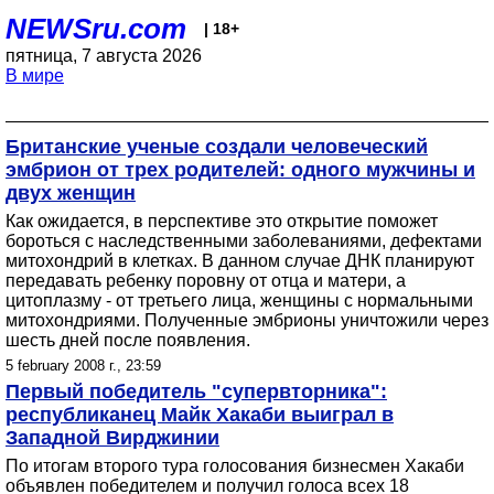
NEWSru.com
| 18+
пятница, 7 августа 2026
В мире
Британские ученые создали человеческий
эмбрион от трех родителей: одного мужчины и
двух женщин
Как ожидается, в перспективе это открытие поможет
бороться с наследственными заболеваниями, дефектами
митохондрий в клетках. В данном случае ДНК планируют
передавать ребенку поровну от отца и матери, а
цитоплазму - от третьего лица, женщины с нормальными
митохондриями. Полученные эмбрионы уничтожили через
шесть дней после появления.
5 february 2008 г., 23:59
Первый победитель "супервторника":
республиканец Майк Хакаби выиграл в
Западной Вирджинии
По итогам второго тура голосования бизнесмен Хакаби
объявлен победителем и получил голоса всех 18