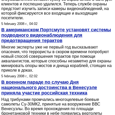
клиентов и поспешно удалился. Теперь службе охраны
предстоит изучить записи камеры видеонаблюдений, на
которой фиксируются все входящие и выходящие
посетители.
5 february 2008 г., 04:02
В американском Портсмуте установят системы
подводного видеонаблюдения для
предотвращения терактов
Многие эксперты уже не первый год высказывают
опасения, что террористы в скором времени попробуют
новый способ совершения терактов при помощи
аквалангистов, которые способны незаметно для охраны
минировать опоры мостов и днища кораблей, стоящих на
приколе в доках.
5 february 2008 г., 02:02
В военном параде по случаю Дня
национального достоинства в Венесуэле
приняла участие российская техника
Над трибунами промчались многоцелевые боевые
самолеты Су-30МК2, принятые на вооружение ВВС
Венесуэлы. Во время прохождения по площади
бронетанковой техники в небе появились вертолеты