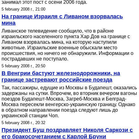
занимал этот пост с осени 2006 года.
5 february 2008 г., 21:00
На границе Израиля с Ливаном взорвалась
мина
Ливанское телевидение сообщило, что в районе
израильского населенного пункта Хар Дов на границе с
Ливаном взорвалась мина, на которую наступили
животные. Израильские военные обыскали место
происшествия, но ничего не обнаружили. Информации о
пострадавших не поступало.
5 february 2008 г., 20:50
В Венгрии бастуют железнодорожники, на
границе застревают российские поезда
Так, пассажиры, едущие из Москвы в Будапешт, оказались
задержаны на сутки. Впрочем, во вторник вечером вагоны
поездов Будапешт-Москва, Загреб-Москва и Белград-
Москва пересекли венгерско-украинскую границу. Однако
в обратном направлении поезда следуют лишь до
украинской станции Чоп.
5 february 2008 г., 20:32
Президент Буш поздравляет Николя Саркози с
его бракосочетанием с Карлой Бруни