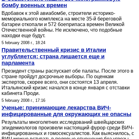
бомбу военных времен
Вдобавок к этой авиабомбе, строители историко-
мемориального комплекса на месте 35-й береговой
батареи откопали и 572 боеприпаса времен Великой
Отечественной войны. Не исключено, что подобные
находки еще будут.
5 february 2008 г., 18:24
Правительственный кризис в Италии
углубляется: страна лишается еще и
парламента
Президент страны распускает обе палаты. После этого в
стране пройдут досрочные выборы. По оценкам
экспертов, скорее всего, они состоятся 13 апреля.
Итальянский кризис начался в конце января с отставки
кабинета Проди.
5 february 2008 г., 17:16
Ученые: принимающие лекарства ВИЧ-
инфицированные для окружающих не опасны
Результаты многолетних исследований швейцарских
эпидемиологов произвели настоящий фурор среди ВИЧ-
инфицированных и гомосексуалистов. Как выяснилось, с
ВИЧ можно вступать в половые отношения без угрозы